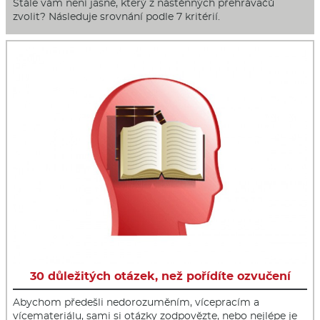
Stále vám není jasné, který z nástěnných přehrávačů
zvolit? Následuje srovnání podle 7 kritérií.
30 důležitých otázek, než pořídíte ozvučení
Abychom předešli nedorozuměním, vícepracím a
vícemateriálu, sami si otázky zodpovězte, nebo nejlépe je