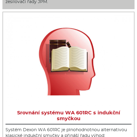
zesilovači řady JPM.
Srovnání systému WA 601RC s indukční
smyčkou
Systém Dexon WA 601RC je plnohodnotnou alternativou
klasické indukční smyčky a přináší řadu výhod: