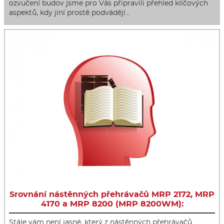
ozvučení budov jsme pro Vás připravili přehled klíčových
aspektů, kdy jiní prostě podvádějí…
Srovnání nástěnných přehrávačů MRP 2172, MRP
4170 a MRP 8200 (MRP 8200WM):
Stále vám není jasné, který z nástěnných přehrávačů