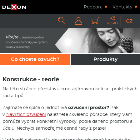
Podpora
Kontakty
Kč



CZ
s DPH
Co chcete ozvučit?
Produkty
Konstrukce - teorie
Na této stránce představujeme zajímavou kolekci praktických
rad a tipů.
Zajímate se spíše o jednotlivá
ozvučení prostor?
Pak
v
Návrzích ozvučení
naleznete skvělého poradce, který Vám
pomůže vybrat konkrétní výrobky, podle daného prostoru a
účelu. Nechybí samozřejmě cenné rady z praxe!
V případě nejasností a dotazů prosím písemně kontaktujte