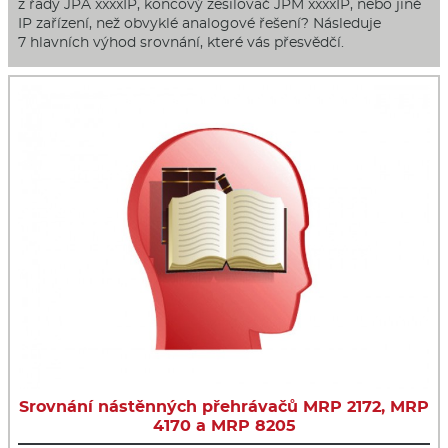
z řady JPA xxxxIP, koncový zesilovač JPM xxxxIP, nebo jiné
IP zařízení, než obvyklé analogové řešení? Následuje
7 hlavních výhod srovnání, které vás přesvědčí.
Srovnání nástěnných přehrávačů MRP 2172, MRP
4170 a MRP 8205