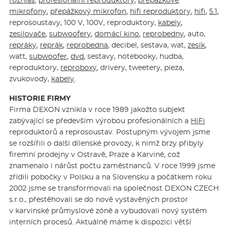
rozhlas
,
profesionální reproduktory
,
přepážkové
mikrofony
,
přepážkový mikrofon
,
hifi reproduktory
,
hifi
,
5.1
,
reprosoustavy, 100 V, 100V, reproduktory,
kabely
,
zesilovače
,
subwoofery
,
domácí kino
,
reprobedny
, auto,
repráky
,
reprák
,
reprobedna
, decibel, sestava, wat,
zesík
,
watt,
subwoofer
,
dvd
, sestavy, notebooky, hudba,
reproduktory,
reproboxy
, drivery, tweetery, pieza,
zvukovody,
kabely
.
HISTORIE FIRMY
Firma DEXON vznikla v roce 1989 jakožto subjekt
zabývající se především výrobou profesionálních a
HiFi
reproduktorů a reprosoustav. Postupným vývojem jsme
se rozšířili o další dílenské provozy, k nimž brzy přibyly
firemní prodejny v Ostravě, Praze a Karviné, což
znamenalo i nárůst počtu zaměstnanců. V roce 1999 jsme
zřídili pobočky v Polsku a na Slovensku a počátkem roku
2002 jsme se transformovali na společnost DEXON CZECH
s.r.o., přestěhovali se do nově vystavěných prostor
v karvinské průmyslové zóně a vybudovali nový systém
interních procesů. Aktuálně máme k dispozici větší