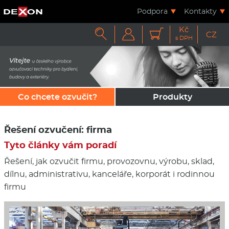
Podpora
Kontakty
Kč



CZ
s DPH
Co chcete ozvučit?
Produkty
Řešení ozvučení: firma
Tyto články vám poradí
Řešení, jak ozvučit firmu, provozovnu, výrobu, sklad,
dílnu, administrativu, kanceláře, korporát i rodinnou
firmu