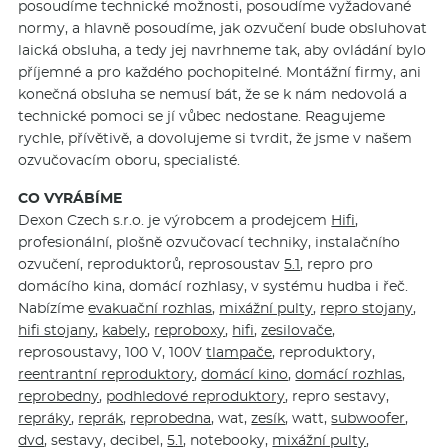
posoudíme technické možnosti, posoudíme vyžadované
normy, a hlavně posoudíme, jak ozvučení bude obsluhovat
laická obsluha, a tedy jej navrhneme tak, aby ovládání bylo
příjemné a pro každého pochopitelné. Montážní firmy, ani
konečná obsluha se nemusí bát, že se k nám nedovolá a
technické pomoci se jí vůbec nedostane. Reagujeme
rychle, přívětivě, a dovolujeme si tvrdit, že jsme v našem
ozvučovacím oboru, specialisté.
CO VYRÁBÍME
Dexon Czech s.r.o. je výrobcem a prodejcem
Hifi
,
profesionální, plošně ozvučovací techniky, instalačního
ozvučení, reproduktorů, reprosoustav
5.1
, repro pro
domácího kina, domácí rozhlasy, v systému hudba i řeč.
Nabízíme
evakuační rozhlas
,
mixážní pulty
,
repro stojany
,
hifi stojany
,
kabely
,
reproboxy
,
hifi
,
zesilovače
,
reprosoustavy, 100 V, 100V
tlampače
, reproduktory,
reentrantní reproduktory
,
domácí kino
,
domácí rozhlas
,
reprobedny
,
podhledové reproduktory
, repro sestavy,
repráky
,
reprák
,
reprobedna
, wat,
zesík
, watt,
subwoofer
,
dvd
, sestavy, decibel,
5.1
, notebooky,
mixážní pulty
,