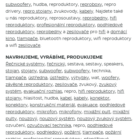
subwoofery
, hudba, reproduktory,
reproboxy
, repro
drivery,
repro stojany
, zvukovody,
kabely
. Najdete také
u nás reproduktory, reprosoustavy,
reprobedny
,
hifi
reproduktory
,
profesionální reproduktory
,
podhledové
reproduktory
,
reprobedny
a
zesilovače
pro
hifi
a
domácí
kino
,
tlampače
, bluetooth reproduktory, wifi reproduktory
a wifi
zesilovače
.
NAVRHUJEME, VYRÁBÍME, PRODUKUJEME
Řečnické systémy
,
řečnický
, sestava, sestavy, speakers,
stojan
,
stojany
,
subwoofer
,
subwoofery
, technika,
tlampače
,
ústředna
,
ústředny
,
výhybky
, wat,
woofery
,
závěsné reproduktory
,
zesilovače
, zvukový,
zvukový
systém
,
evakuační rozhlas
, repro,
hifi reproduktory
,
hifi
stojany
, hlasitost, hudba,
kabel
,
kabely
,
konektor
,
konektory
,
konstrukční materiál
,
evakuace
,
podhledové
reproduktory
,
mikrofon
,
mikrofony
,
mixážní pult
,
mixážní
pulty
,
nouzový
,
nouzový systém
,
nouzový zvukový systém
,
ozvučení,
ozvučovací technika
, repro,
podhledové
reproduktory
,
podhledový
,
požární
,
tlampače
,
požární