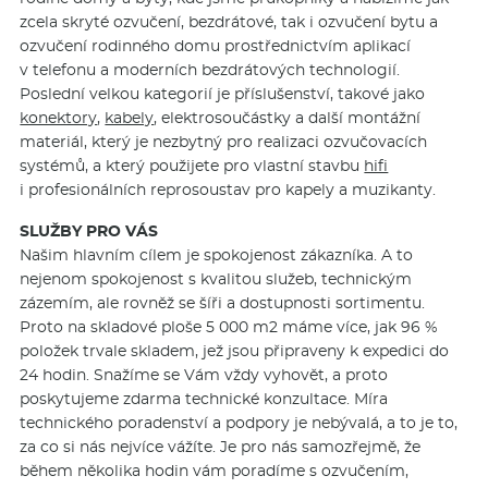
zcela skryté ozvučení, bezdrátové, tak i ozvučení bytu a
ozvučení rodinného domu prostřednictvím aplikací
v telefonu a moderních bezdrátových technologií.
Poslední velkou kategorií je příslušenství, takové jako
konektory
,
kabely
, elektrosoučástky a další montážní
materiál, který je nezbytný pro realizaci ozvučovacích
systémů, a který použijete pro vlastní stavbu
hifi
i profesionálních reprosoustav pro kapely a muzikanty.
SLUŽBY PRO VÁS
Našim hlavním cílem je spokojenost zákazníka. A to
nejenom spokojenost s kvalitou služeb, technickým
zázemím, ale rovněž se šíři a dostupnosti sortimentu.
Proto na skladové ploše 5 000 m2 máme více, jak 96 %
položek trvale skladem, jež jsou připraveny k expedici do
24 hodin. Snažíme se Vám vždy vyhovět, a proto
poskytujeme zdarma technické konzultace. Míra
technického poradenství a podpory je nebývalá, a to je to,
za co si nás nejvíce vážíte. Je pro nás samozřejmě, že
během několika hodin vám poradíme s ozvučením,