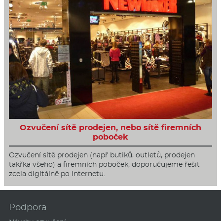
Ozvučení sítě prodejen, nebo sítě firemních
poboček
Ozvučení sítě prodejen (např butiků, outletů, prodejen
takřka všeho) a firemních poboček, doporučujeme řešit
zcela digitálně po internetu.
Podpora