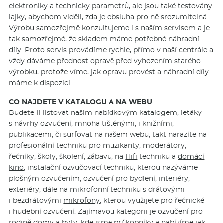
elektroniky a technicky parametrů, ale jsou také testovány
lajky, abychom viděli, zda je obsluha pro ně srozumitelná.
Výrobu samozřejmě konzultujeme i s naším servisem a je
tak samozřejmé, že skladem máme potřebné náhradní
díly. Proto servis provádíme rychle, přímo v naší centrále a
vždy dáváme přednost opravě před vyhozením starého
výrobku, protože víme, jak opravu provést a náhradní díly
máme k dispozici.
CO NAJDETE V KATALOGU A NA WEBU
Budete-li listovat našim nabídkovým katalogem, letáky
s návrhy ozvučení, mnoha tištěnými, i knižními,
publikacemi, či surfovat na našem webu, takt narazíte na
profesionální techniku pro muzikanty, moderátory,
řečníky, školy, školení, zábavu, na
Hifi
techniku a
domácí
kino
, instalační ozvučovací techniku, kterou nazýváme
plošným ozvučením, ozvučení pro bydlení, interiéry,
exteriéry, dále na mikrofonní techniku s drátovými
i bezdrátovými
mikrofony
, kterou využijete pro řečnické
i hudební ozvučení. Zajímavou kategorii je ozvučení pro
rodině domy a byty, kde jsme průkopníky a nabízíme jak