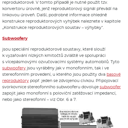
reproduktorové. V tomto případě je nutné použít tzv.
konvertoru úrovně, jenž reproduktorový signál převádí na
linkovou úroveň. Další, podrobné informace ohledně
konstrukce reproduktorových vyhýbek naleznete v kapitole
„Konstrukce reproduktorových soustav – výhybky“.
Subwoofery
jsou speciální reproduktorové soustavy, které slouží
k vyzařování nízkých kmitočtů zvláště ve spolupráci
s vícepásmovými ozvučovacími systémy automobilů. Tyto
subwoofery
jsou vyráběny jak v monofonním, tak i ve
stereofonním provedení, u kterého jsou použity dva
basové
reproduktory
popř. jeden se zdvojenou cívkou. Připojovací
svorkovnice stereofonního subwooferu dovoluje
subwoofer
zapojit jako monofonní s poloviční zatěžovací impedancí,
nebo jako stereofonní – viz Obr. 6 a 7.