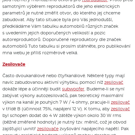
samotným výběrem reproduktorů dle jeho elektrických
parametrů je nutné změřit otvor, do kterého jej chceme
zabudovat. Aby tato situace byla pro Vás jednodušší,
předkládáme Vám tabulku automobilů různých značek
s uvedením jejich doporučených velikostí a pozic
autoreproduktorů. Doporučené reproduktory dle značek
automobilů Tuto tabulku si prosím stáhněte, pro publikování
mna webu je příliš rozměrově velká.
Zesilovače
Často dvoukanálové nebo čtyřkanálové. Některé typy mají
navíc zabudovanou aktivní výhybku, pomocí níž
zesilovač
dokáže lépe a účinněji budit
subwoofer
. Budeme-li se nyní
zabývat výkony autozesilovačů, pak teoretický maximální
výkon na kanál je pouhých 7 W / 4 ohmy, pracuje-li
zesilovač
v třídě B (účinnost 75%, napájení 12 V). K tomu, aby
zesilovač
byl schopen dodat do 4 W zátěže výkon okolo 30 W rms
(běžné změřené hodnoty) je nutný tzv. měnič, což je obvod
zajišťující uvnitř
zesilovače
zvyšování napájecího napětí. Pak