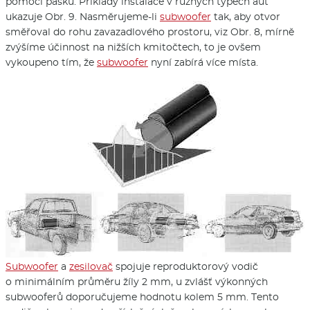
pomocí pásků. Příklady instalace v různých typech aut
ukazuje Obr. 9. Nasměrujeme-li
subwoofer
tak, aby otvor
směřoval do rohu zavazadlového prostoru, viz Obr. 8, mírně
zvýšíme účinnost na nižších kmitočtech, to je ovšem
vykoupeno tím, že
subwoofer
nyní zabírá více místa.
Subwoofer
a
zesilovač
spojuje reproduktorový vodič
o minimálním průměru žíly 2 mm, u zvlášť výkonných
subwooferů doporučujeme hodnotu kolem 5 mm. Tento