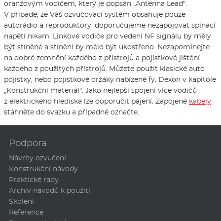
oranžovým vodičem, který je popsán „Antenna Lead".
V případě, že Váš ozvučovací systém obsahuje pouze
autorádio a reproduktory, doporučujeme nezapojovat spínací
napětí nikam. Linkové vodiče pro vedení NF signálu by měly
být stíněné a stínění by mělo být ukostřeno. Nezapomínejte
na dobré zemnění každého z přístrojů a pojistkové jištění
každého z použitých přístrojů. Můžete použít klasické auto
pojistky, nebo pojistkové držáky nabízené fy. Dexon v kapitole
„Konstrukční materiál". Jako nejlepší spojení více vodičů
z elektrického hlediska lze doporučit pájení. Zapojené
kabely
stáhněte do svazku a případně označte.
Podpora
Návrhy ozvučení
Konstrukční návody
Praktické rady
Archiv návodů k použití
Školení
Reference