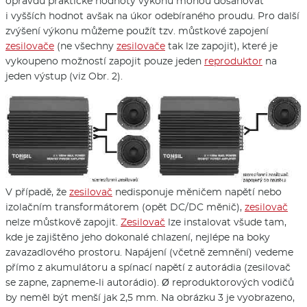
opravdu praktické hodnoty výkonů mohou dosahovat
i vyšších hodnot avšak na úkor odebíraného proudu. Pro další
zvýšení výkonu můžeme použít tzv. můstkové zapojení
zesilovače
(ne všechny
zesilovače
tak lze zapojit), které je
vykoupeno možností zapojit pouze jeden
reproduktor
na
jeden výstup (viz Obr. 2).
V případě, že
zesilovač
nedisponuje měničem napětí nebo
izolačním transformátorem (opět DC/DC měnič),
zesilovač
nelze můstkově zapojit.
Zesilovač
lze instalovat všude tam,
kde je zajištěno jeho dokonalé chlazení, nejlépe na boky
zavazadlového prostoru. Napájení (včetně zemnění) vedeme
přímo z akumulátoru a spínací napětí z autorádia (zesilovač
se zapne, zapneme-li autorádio). Ø reproduktorových vodičů
by neměl být menší jak 2,5 mm. Na obrázku 3 je vyobrazeno,