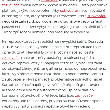
zesilovače
menší než max. výkon subwooferu (tato podmínka
platí pro jakýkoli subwoofer). Aby
subwoofer
nebyl zbytečně
buzen signálem, který obsahuje i frekvence, které
subwoofer
nedokáže zahrát, doporučujeme do signálové cesty zařadit
pasivní nebo aktivní výhybku, o kterých jsme se zmínili dříve.
Tímto způsobem snížíme intermodulační zkreslení.
Na reproduktorových vodičích se nevyplácí šetřit. Opravdu
„tlusté“ vodiče jsou výhodou a na čistotě reprodukce to je
opravdu znát. Největší Ø by měl být na napájecí cestě
zesilovače
, malé průměry postačí pro spínací napětí a
výškové reproduktory. V napájecí cestě se vyplácí používat
odrušovací členy, jenž fungují na principu dolnopropustného
filtru. Vybíráme je podle maximálního odebíraného proudu
z autobaterie. Nyní pár vět k problematice spínacího napětí.
Samotné spínací napětí je ve většině případů generováno
autorádiem a slouží k automatickému spínání dalších
komponentů zvukového řetězce, jako jsou
zesilovače
,
equalizéry, ale také antény, pro kterou bylo původně spínací
napětí vyvinuto. Spínací napětí je obvykle vyvedeno