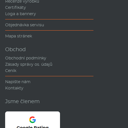
Recenze výrobků
Certifikáty
Loga a bannery
Objednávka servisu
Mapa stránek
Obchod
Obchodní podmínky
Zásady správy os. údajů
Ceník
Napište nám
Kontakty
Jsme členem