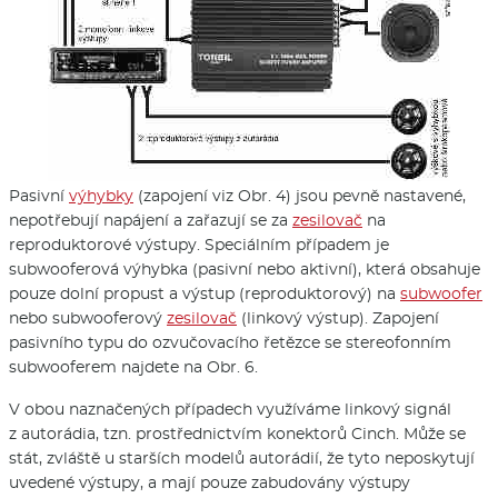
Pasivní
výhybky
(zapojení viz Obr. 4) jsou pevně nastavené,
nepotřebují napájení a zařazují se za
zesilovač
na
reproduktorové výstupy. Speciálním případem je
subwooferová výhybka (pasivní nebo aktivní), která obsahuje
pouze dolní propust a výstup (reproduktorový) na
subwoofer
nebo subwooferový
zesilovač
(linkový výstup). Zapojení
pasivního typu do ozvučovacího řetězce se stereofonním
subwooferem najdete na Obr. 6.
V obou naznačených případech využíváme linkový signál
z autorádia, tzn. prostřednictvím konektorů Cinch. Může se
stát, zvláště u starších modelů autorádií, že tyto neposkytují
uvedené výstupy, a mají pouze zabudovány výstupy