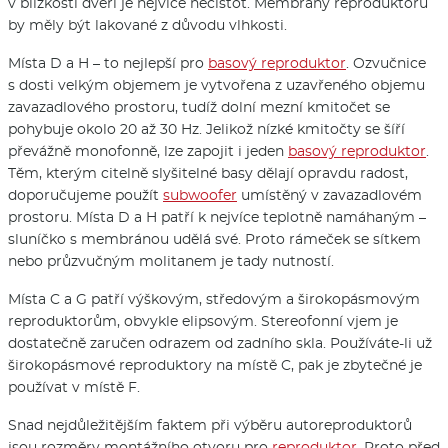
v blízkosti dveří je nejvíce nečistot. Membrány reproduktorů
by měly být lakované z důvodu vlhkosti.
Místa D a H – to nejlepší pro
basový reproduktor
. Ozvučnice
s dosti velkým objemem je vytvořena z uzavřeného objemu
zavazadlového prostoru, tudíž dolní mezní kmitočet se
pohybuje okolo 20 až 30 Hz. Jelikož nízké kmitočty se šíří
převážně monofonně, lze zapojit i jeden
basový reproduktor
.
Těm, kterým citelně slyšitelné basy dělají opravdu radost,
doporučujeme použít
subwoofer
umístěný v zavazadlovém
prostoru. Místa D a H patří k nejvíce teplotně namáhaným –
sluníčko s membránou udělá své. Proto rámeček se sítkem
nebo průzvučným molitanem je tady nutností.
Místa C a G patří výškovým, středovým a širokopásmovým
reproduktorům, obvykle elipsovým. Stereofonní vjem je
dostatečně zaručen odrazem od zadního skla. Používáte-li už
širokopásmové reproduktory na místě C, pak je zbytečné je
používat v místě F.
Snad nejdůležitějším faktem při výběru autoreproduktorů
jsou rozměry montážního otvoru pro
reproduktor
. Proto před