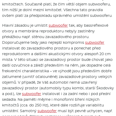
kmitočtech. Současně platí, že čím větší objem subwooferu,
tím nižší je dolní mezní kmitočet. Všechna tato pravidla
ovšem platí za předpokladu správného umístění subwooferu.
Hlavní zásadou je umístit
subwoofer
tak, aby bassreflexové
otvory a membrána reproduktoru nebyly zastíněny
překážkou např. stěnou zavazadlového prostoru.
Doporučujeme tedy jako nejlepší kompromis
subwoofer
instalovat do zavazadlového prostoru a ponechat před
reproduktorem a dalšími akustickými otvory alespoň 20 cm
místa. V této situaci se zavazadlový prostor bude chovat jako
další ozvučnice a záleží především na něm, jak dopadne celá
frekvenční charakteristika – ve výhodě jsou především dobře
zatlumené (uvnitř očalouněné) zavazadlové prostory velkých
objemů. V případě, že Váš automobil nemá uzavřený
zavazadlový prostor (automobily typu kombi, starší Škodovky
a pod.), lze
subwoofer
instalovat i za zadní nebo i pod přední
sedadla. Na paměti mějme i monofonní šíření nízkých
kmitočtů (cca. do 250 Hz), které dále rozšiřuje variabilitu
umístění. Samotný
subwoofer
musí být pevně uchycen, např.