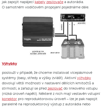
jak zapojit napájecí
kabely
zesilovače
a autorádia.
O samotném vodičovém propojení pojednáme dále.
Výhybky
poslouží v případě, že chceme instalovat vícepásmové
systémy (basy, středy a výšky zvlášť). Aktivní
výhybky
dovolují větší možnosti v nastavení dělících kmitočtů a
strmostí, a zařazují se před
zesilovač
do linkového vstupu
(nízká úroveň napětí). Některé z nich mají vestavěn vstupní
konektor
pro reproduktorovou úroveň – lze je pak napojit
paralelně na reproduktorový výstup z autorádia nebo