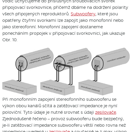
vodič uchycujeme do příslušných šroubovacích svorek
připojovací svorkovnice, přičemž dbáme na dodržení polarity
všech připojených reproduktorů.
Subwoofery
, které jsou
opatřeny čtyřmi svorkami lze zapojit jako monofonní nebo
jako stereofonní. Monofonní zapojení dostaneme
ponecháním propojek v připojovací svorkovnici, jak ukazuje
Obr. 10.
Při monofonním zapojení stereofonního subwooferu se
výkon obou kanálů sčítá a zatěžovací impedance je nyní
poloviční. Tyto údaje je nutné srovnat s údaji
zesilovače
.
Zjednodušeně řečeno – provoz subwooferu bude bezpečný,
je-li zatěžovací impedance subwooferu větší nebo rovna než
impedance uvedená u
zesilovače
a současně je-li max. výkon