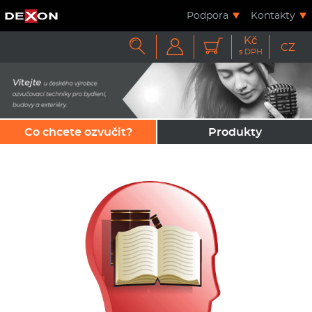
Podpora
Kontakty
Kč



CZ
s DPH
Co chcete ozvučit?
Produkty