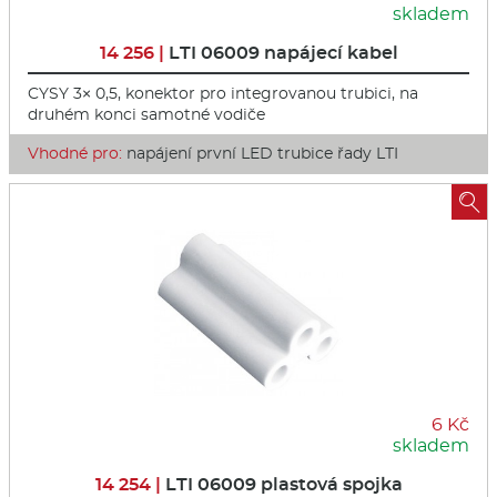
skladem
14 256 |
LTI 06009 napájecí kabel
CYSY 3× 0,5, konektor pro integrovanou trubici, na
druhém konci samotné vodiče
Vhodné pro:
napájení první LED trubice řady LTI

6 Kč
skladem
14 254 |
LTI 06009 plastová spojka