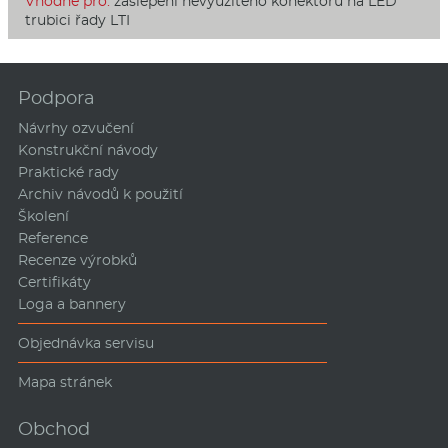
Vhodné pro:
zaslepení nevyužitého konektoru na LED
trubici řady LTI
Podpora
Návrhy ozvučení
Konstrukční návody
Praktické rady
Archiv návodů k použití
Školení
Reference
Recenze výrobků
Certifikáty
Loga a bannery
Objednávka servisu
Mapa stránek
Obchod