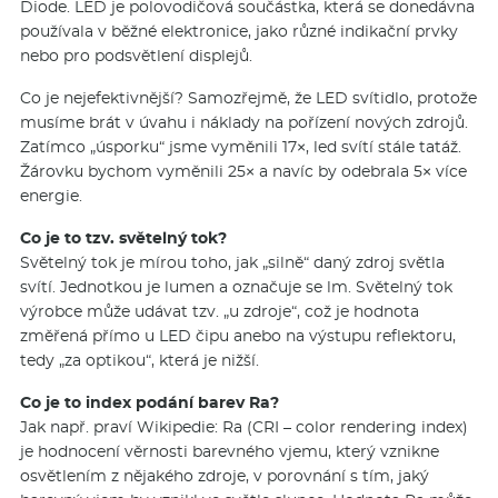
Diode. LED je polovodičová součástka, která se donedávna
používala v běžné elektronice, jako různé indikační prvky
nebo pro podsvětlení displejů.
Co je nejefektivnější? Samozřejmě, že LED svítidlo, protože
musíme brát v úvahu i náklady na pořízení nových zdrojů.
Zatímco „úsporku“ jsme vyměnili 17×, led svítí stále tatáž.
Žárovku bychom vyměnili 25× a navíc by odebrala 5× více
energie.
Co je to tzv. světelný tok?
Světelný tok je mírou toho, jak „silně“ daný zdroj světla
svítí. Jednotkou je lumen a označuje se lm. Světelný tok
výrobce může udávat tzv. „u zdroje“, což je hodnota
změřená přímo u LED čipu anebo na výstupu reflektoru,
tedy „za optikou“, která je nižší.
Co je to index podání barev Ra?
Jak např. praví Wikipedie: Ra (CRI – color rendering index)
je hodnocení věrnosti barevného vjemu, který vznikne
osvětlením z nějakého zdroje, v porovnání s tím, jaký