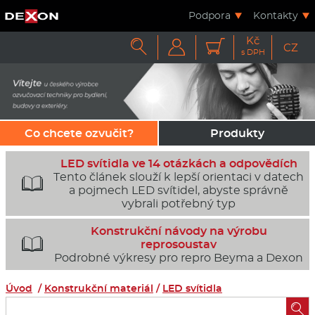
Podpora
Kontakty
Kč



CZ
s DPH
Co chcete ozvučit?
Produkty
LED svítidla ve 14 otázkách a odpovědích
Tento článek slouží k lepší orientaci v datech

a pojmech LED svítidel, abyste správně
vybrali potřebný typ
Konstrukční návody na výrobu

reprosoustav
Podrobné výkresy pro repro Beyma a Dexon
Úvod
/
Konstrukční materiál
/
LED svítidla
