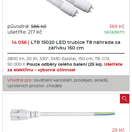
původně:
586 Kč
369 Kč
ušetříte: 217 Kč
skladem
14 056 |
LTR 15020 LED trubice T8 náhrada za
zářivku 150 cm
2800 lm, 20 W, 330°, SMD Epistar, 150 cm, T8, G13,
50 000 h
Pouze odběry celého balení (25 ks)
.
Ušetřete
za elektřinu – výborná účinnost
Vhodné pro:
osvětlení kanceláří, prodejen, skladů,
výrobních prostor, chodeb

29 Kč