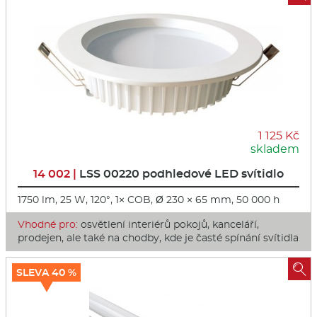
1 125 Kč
skladem
14 002 |
LSS 00220 podhledové LED svítidlo
1750 lm, 25 W, 120°, 1× COB, Ø 230 × 65 mm, 50 000 h
Vhodné pro:
osvětlení interiérů pokojů, kanceláří,
prodejen, ale také na chodby, kde je časté spínání svítidla

SLEVA 40 %