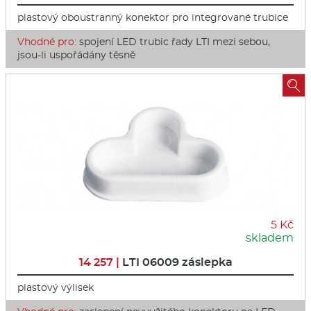
plastový oboustranný konektor pro integrované trubice
Vhodné pro:
spojení LED trubic řady LTI mezi sebou,
jsou-li uspořádány těsně

5 Kč
skladem
14 257 |
LTI 06009 záslepka
plastový výlisek