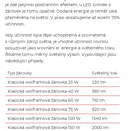
je zde jakýmsi postranním efektem, u LED svítidel a
žárovek je tomu opačně. Dodaná energie je téměř celá
přeměněna na světlo. V praxi dosahujeme až kolem 70%
účinnosti.
Aby účinnost byla lépe uchopitelná a srovnatelná
s různými zdroji světla, je vhodné účinnost rovnou
posuzovat jako srovnání el. energie a světelného toku.
Říkáme tomu měrný světelný výkon. Vypovídající jsou
následující případy:
Typ žárovky
Světelný tok
Klasická wolframová žárovka 25 W
230 lm
Klasická wolframová žárovka 40 W
380 lm
Klasická wolframová žárovka 60 W
710 lm
Klasická wolframová žárovka 75 W
920 lm
Klasická wolframová žárovka 100 W
1340 lm
Klasická wolframová žárovka 150 W
2000 lm