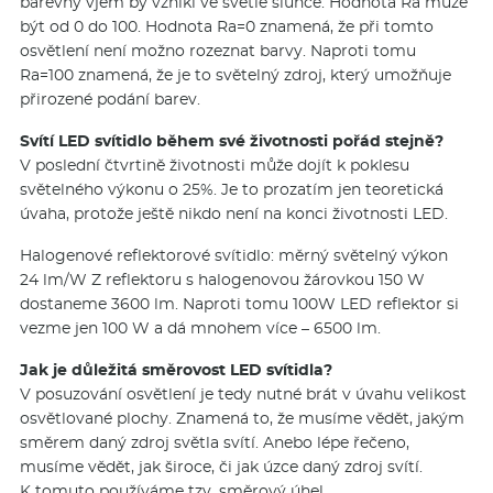
barevný vjem by vznikl ve světle slunce. Hodnota Ra může
být od 0 do 100. Hodnota Ra=0 znamená, že při tomto
osvětlení není možno rozeznat barvy. Naproti tomu
Ra=100 znamená, že je to světelný zdroj, který umožňuje
přirozené podání barev.
Svítí LED svítidlo během své životnosti pořád stejně?
V poslední čtvrtině životnosti může dojít k poklesu
světelného výkonu o 25%. Je to prozatím jen teoretická
úvaha, protože ještě nikdo není na konci životnosti LED.
Halogenové reflektorové svítidlo: měrný světelný výkon
24 lm/W Z reflektoru s halogenovou žárovkou 150 W
dostaneme 3600 lm. Naproti tomu 100W LED reflektor si
vezme jen 100 W a dá mnohem více – 6500 lm.
Jak je důležitá směrovost LED svítidla?
V posuzování osvětlení je tedy nutné brát v úvahu velikost
osvětlované plochy. Znamená to, že musíme vědět, jakým
směrem daný zdroj světla svítí. Anebo lépe řečeno,
musíme vědět, jak široce, či jak úzce daný zdroj svítí.
K tomuto používáme tzv. směrový úhel.