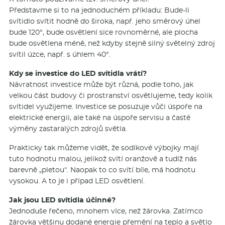
Představme si to na jednoduchém příkladu: Bude-li
svítidlo svítit hodně do široka, např. jeho směrový úhel
bude 120°, bude osvětlení sice rovnoměrné, ale plocha
bude osvětlena méně, než kdyby stejně silný světelný zdroj
svítil úzce, např. s úhlem 40°.
Kdy se investice do LED svítidla vrátí?
Návratnost investice může být různá, podle toho, jak
velkou část budovy či prostranství osvětlujeme, tedy kolik
svítidel využijeme. Investice se posuzuje vůči úspoře na
elektrické energii, ale také na úspoře servisu a časté
výměny zastaralých zdrojů světla.
Prakticky tak můžeme vidět, že sodíkové výbojky mají
tuto hodnotu malou, jelikož svítí oranžově a tudíž nás
barevně „pletou“. Naopak to co svítí bíle, má hodnotu
vysokou. A to je i případ LED osvětlení.
Jak jsou LED svítidla účinné?
Jednoduše řečeno, mnohem více, než žárovka. Zatímco
žárovka většinu dodané energie přemění na teplo a světlo