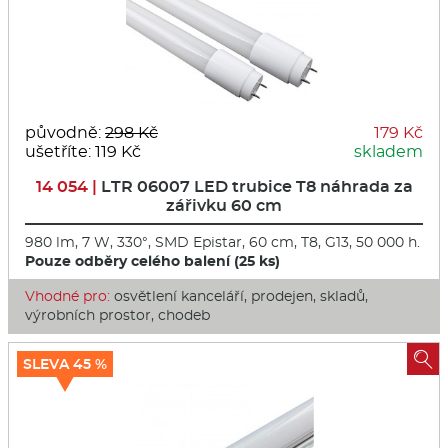
původně:
298 Kč
179 Kč
ušetříte: 119 Kč
skladem
14 054 |
LTR 06007 LED trubice T8 náhrada za
zářivku 60 cm
980 lm, 7 W, 330°, SMD Epistar, 60 cm, T8, G13, 50 000 h.
Pouze odběry celého balení (25 ks)
Vhodné pro:
osvětlení kanceláří, prodejen, skladů,
výrobních prostor, chodeb

SLEVA 45 %