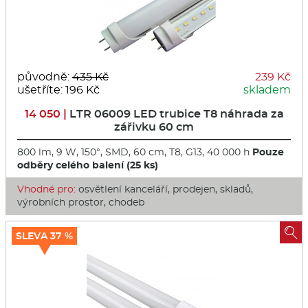
původně:
435 Kč
239 Kč
ušetříte: 196 Kč
skladem
14 050 |
LTR 06009 LED trubice T8 náhrada za
zářivku 60 cm
800 lm, 9 W, 150°, SMD, 60 cm, T8, G13, 40 000 h
Pouze
odběry celého balení (25 ks)
Vhodné pro:
osvětlení kanceláří, prodejen, skladů,
výrobních prostor, chodeb

SLEVA 37 %