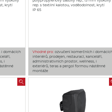
 mm výškový
polypropylenový basový rep., 13 mm výškový
t, krytí
rep. s textilní kalotou, voděodolnost, krytí
IP 65
 i domácích
Vhodné pro:
ozvučení komerčních i domácíc
celáří,
interiérů, prodejen, restaurací, kanceláří,
, i
administrativních prostor, wellness, i
nástěnné
exteriérů, teras a pergol formou nástěnné
montáže
