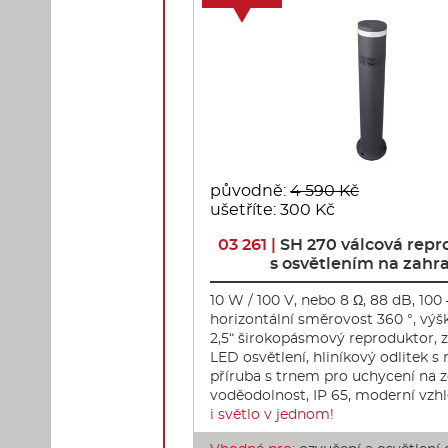
původně:
4 590 Kč
ušetříte: 300 Kč
03 261 |
SH 270 válcová repr
s osvětlením na zahr
10 W / 100 V, nebo 8 Ω, 88 dB, 100
horizontální směrovost 360 °, vý
2,5“ širokopásmový reproduktor,
LED osvětlení, hliníkový odlitek s
příruba s trnem pro uchycení na 
voděodolnost, IP 65, moderní vzh
i světlo v jednom!