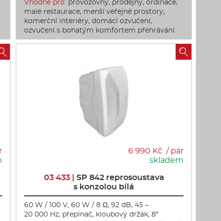
Vhodné pro:
provozovny, prodejny, ordinace,
malé restaurace, menší veřejné prostory,
komerční interiéry, domácí ozvučení,
ozvučení s bohatým komfortem přehrávání


r
6 990 Kč / pár
m
skladem
03 433 |
SP 842 reprosoustava
s konzolou bílá
60 W / 100 V, 60 W / 8 Ω, 92 dB, 45 –
20 000 Hz, přepínač, kloubový držák, 8″