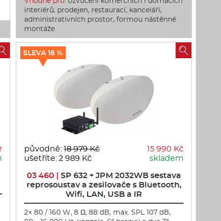
Vhodné pro:
ozvučení komerčních i domácích
interiérů, prodejen, restaurací, kanceláří,
administrativních prostor, formou nástěnné
montáže


SLEVA 16 %
r
původně:
18 979 Kč
15 990 Kč
m
ušetříte: 2 989 Kč
skladem
03 460 |
SP 632 + JPM 2032WB sestava
reprosoustav a zesilovače s Bluetooth,
Wifi, LAN, USB a IR
2× 80 / 160 W, 8 Ω, 88 dB, max. SPL 107 dB,