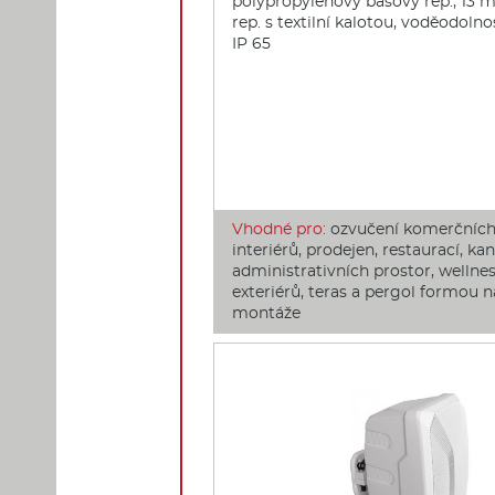
polypropylenový basový rep., 13
rep. s textilní kalotou, voděodolnos
IP 65
Vhodné pro:
ozvučení komerčních
interiérů, prodejen, restaurací, kan
administrativních prostor, wellness
exteriérů, teras a pergol formou 
montáže