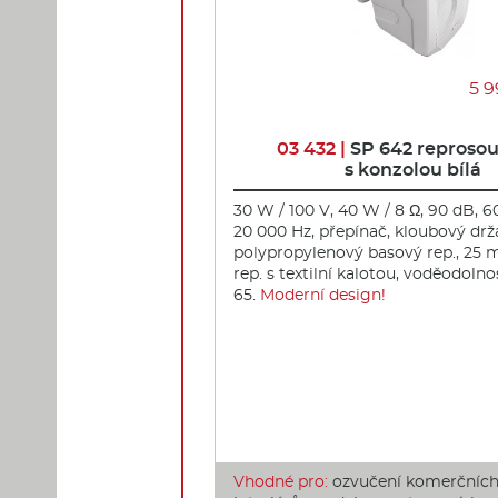
5 9
03 432 |
SP 642 reproso
s konzolou bílá
30 W / 100 V, 40 W / 8 Ω, 90 dB, 6
20 000 Hz, přepínač, kloubový držá
polypropylenový basový rep., 25
rep. s textilní kalotou, voděodolnos
65.
Moderní design!
Vhodné pro:
ozvučení komerčních