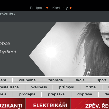
Podpora
Kontakty
exteriéry
lení
koupelna
zahrada
škola
sport
restaurace
wellness
průmysl
firma
pela
prodejna
přepážka
doprava
da