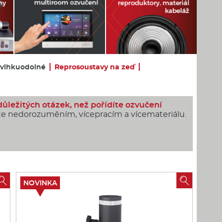
 vlhkuodolné
Reprosoustavy na zeď
důležitých otázek, než pořídíte ozvučení
e nedorozuměním, vícepracím a vícemateriálu.


NOVINKA