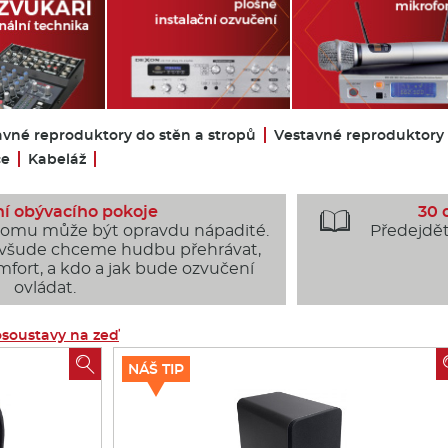
avné reproduktory do stěn a stropů
Vestavné reproduktory
če
Kabeláž
í obývacího pokoje
30 

domu může být opravdu nápadité.
Předejdět
 všude chceme hudbu přehrávat,
fort, a kdo a jak bude ozvučení
ovládat.
soustavy na zeď

NÁŠ TIP