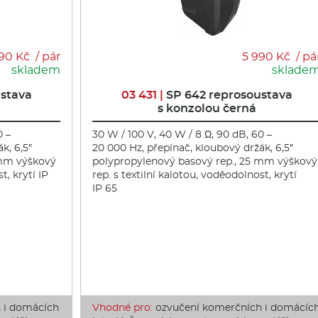
90 Kč / pár
5 990 Kč / pá
skladem
sklade
ustava
03 431 |
SP 642 reprosoustava
s konzolou černá
0 –
30 W / 100 V, 40 W / 8 Ω, 90 dB, 60 –
k, 6,5″
20 000 Hz, přepínač, kloubový držák, 6,5″
 mm výškový
polypropylenový basový rep., 25 mm výškový
t, krytí IP
rep. s textilní kalotou, voděodolnost, krytí
IP 65
 i domácích
Vhodné pro:
ozvučení komerčních i domácíc