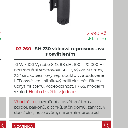
r
2 990 Kč
m
skladem
03 260 |
SH 230 válcová reprosoustava
s osvětlením
10 W / 100 V, nebo 8 Ω, 88 dB, 100 – 20 000 Hz,
horizontální směrovost 360 °, výška 317 mm,
2,5“ širokopásmový reproduktor, zabudované
LED osvětlení, hliníkový odlitek s nástřikem,
úchyt na stěnu, voděodolnost, IP 65, moderní
vzhled.
Hudba i světlo v jednom!
Vhodné pro:
ozvučení a osvětlení teras,
pergol, balkónů, altánků, stěn domů, zahrad, v
domácím, hotelovém, i firemním prostředí.


NOVINKA