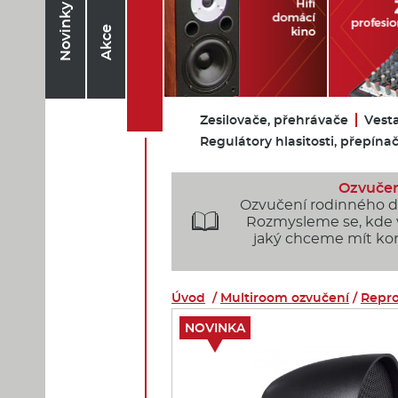
Novinky
Akce
Zesilovače, přehrávače
Vest
Regulátory hlasitosti, přepína
Ozvučen
Ozvučení rodinného 

Rozmysleme se, kde
jaký chceme mít kom
Úvod
/
Multiroom ozvučení
/
Repro
NOVINKA