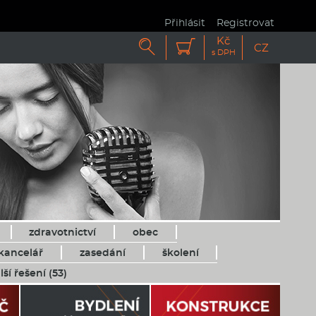
Přihlásit
Registrovat
Kč


CZ
s DPH
zdravotnictví
obec
kancelář
zasedání
školení
lší řešení (53)