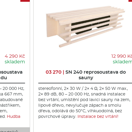
4 290 Kč
12 990 K
skladem
sklade
osoustava
03 270 |
SN 240 reprosoustava do
adu
sauny
 – 20 000 Hz,
stereofonní, 2× 30 W / 2× 4 Ω, 2× 50 W max.,
ška 667 mm,
2× 89 dB, 80 – 20 000 Hz, snadná instalace
 zabudované
bez vrtání, umístění pod lavici sauny na zem,
 nástřikem,
lipové dřevo, nevylučuje zápach a smolu
zem,
dřeva, odolává do 50°C, vlhkuodolná, bez
led.
Hudba
povrchové úpravy.
Instalace bez vrtání!