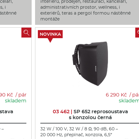
celáří,
interiérů, prodejen, restaurací, kanceláří,
, i
administrativních prostor, wellness, i
nástěnné
exteriérů, teras a pergol formou nástěnné
montáže

NOVINKA
90 Kč / pár
6 290 Kč / pá
skladem
sklade
stava
03 462 |
SP 652 reprosoustava
s konzolou černá
 –
32 W / 100 V, 32 W / 8 Ω, 90 dB, 60 –
20 000 Hz, přepínač, konzola, 6,5″