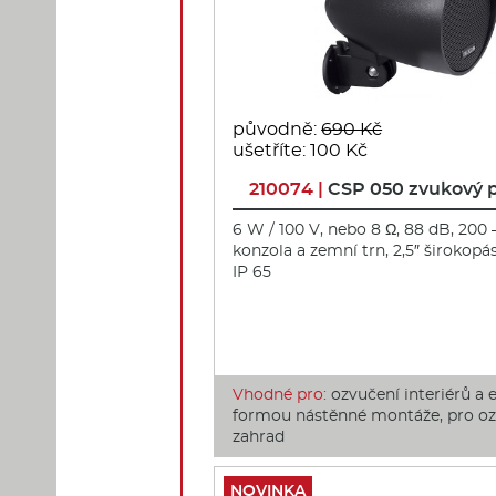
původně:
690 Kč
ušetříte: 100 Kč
210074 |
CSP 050 zvukový p
6 W / 100 V, nebo 8 Ω, 88 dB, 200 
konzola a zemní trn, 2,5″ širokop
IP 65
Vhodné pro:
ozvučení interiérů a e
formou nástěnné montáže, pro o
zahrad
NOVINKA