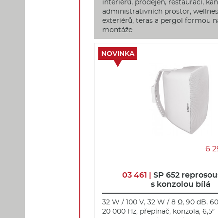
interiérů, prodejen, restaurací, kan
administrativních prostor, wellness
exteriérů, teras a pergol formou 
montáže
NOVINKA
6 2
03 461 |
SP 652 reprosou
s konzolou bílá
32 W / 100 V, 32 W / 8 Ω, 90 dB, 60
20 000 Hz, přepínač, konzola, 6,5″