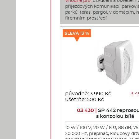
Vhodné pro:
ozvučení a osvětlení 
příjezdových komunikací, parkoviš
parků, teras, pergol, v domácím, 
firemním prostředí
SLEVA 13 %
původně:
3 990 Kč
3 4
ušetříte: 500 Kč
03 430 |
SP 442 reproso
s konzolou bílá
10 W / 100 V, 20 W / 8 Ω, 88 dB, 75
20 000 Hz, přepínač, kloubový držá