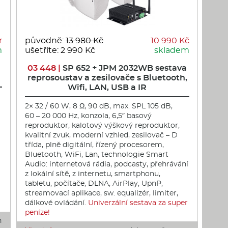
r
původně:
13 980 Kč
10 990 Kč
m
ušetříte: 2 990 Kč
skladem
03 448 |
SP 652 + JPM 2032WB sestava
reprosoustav a zesilovače s Bluetooth,
Wifi, LAN, USB a IR
2× 32 / 60 W, 8 Ω, 90 dB, max. SPL 105 dB,
60 – 20 000 Hz, konzola, 6,5″ basový
reproduktor, kalotový výškový reproduktor,
kvalitní zvuk, moderní vzhled, zesilovač – D
třída, plně digitální, řízený procesorem,
Bluetooth, WiFi, Lan, technologie Smart
Audio: internetová rádia, podcasty, přehrávání
z lokální sítě, z internetu, smartphonu,
tabletu, počítače, DLNA, AirPlay, UpnP,
streamovací aplikace, sw. equalizér, limiter,
dálkové ovládání.
Univerzální sestava za super
peníze!
h