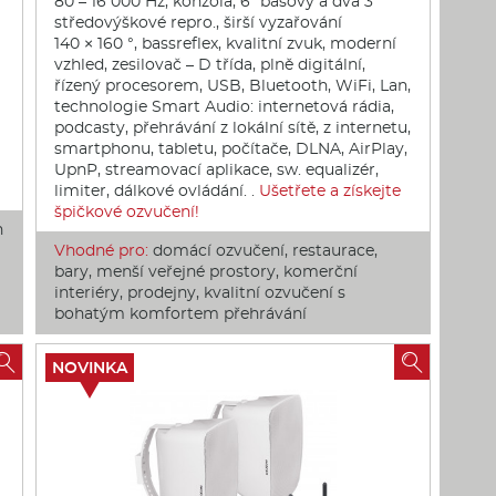
80 – 16 000 Hz, konzola, 6″ basový a dva 3″
středovýškové repro., širší vyzařování
140 × 160 °, bassreflex, kvalitní zvuk, moderní
vzhled, zesilovač – D třída, plně digitální,
řízený procesorem, USB, Bluetooth, WiFi, Lan,
technologie Smart Audio: internetová rádia,
podcasty, přehrávání z lokální sítě, z internetu,
smartphonu, tabletu, počítače, DLNA, AirPlay,
UpnP, streamovací aplikace, sw. equalizér,
limiter, dálkové ovládání. .
Ušetřete a získejte
špičkové ozvučení!
h
Vhodné pro:
domácí ozvučení, restaurace,
bary, menší veřejné prostory, komerční
interiéry, prodejny, kvalitní ozvučení s
bohatým komfortem přehrávání


NOVINKA