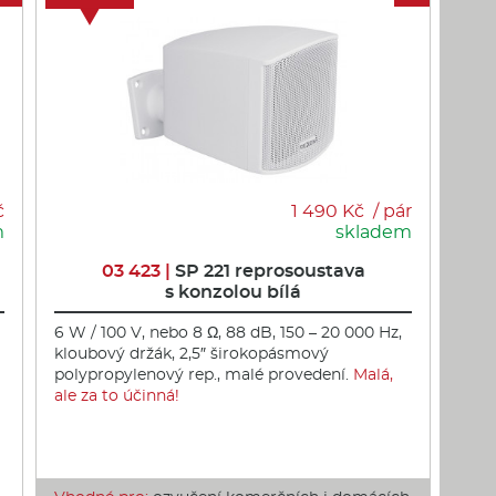
č
1 490 Kč / pár
m
skladem
03 423 |
SP 221 reprosoustava
s konzolou bílá
6 W / 100 V, nebo 8 Ω, 88 dB, 150 – 20 000 Hz,
kloubový držák, 2,5″ širokopásmový
polypropylenový rep., malé provedení.
Malá,
ale za to účinná!