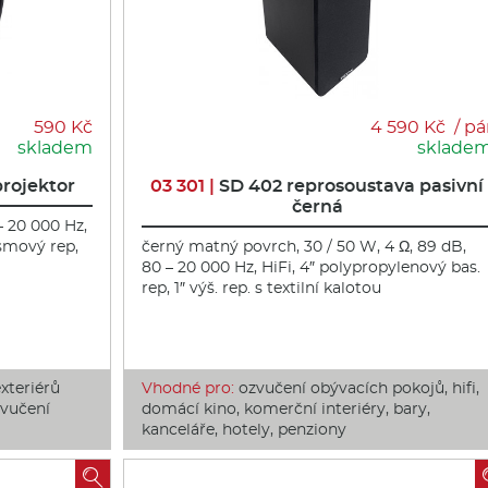
590 Kč
4 590 Kč / pá
skladem
sklade
rojektor
03 301 |
SD 402 reprosoustava pasivní
černá
– 20 000 Hz,
ásmový rep,
černý matný povrch, 30 / 50 W, 4 Ω, 89 dB,
80 – 20 000 Hz, HiFi, 4″ polypropylenový bas.
rep, 1″ výš. rep. s textilní kalotou
xteriérů
Vhodné pro:
ozvučení obývacích pokojů, hifi,
zvučení
domácí kino, komerční interiéry, bary,
kanceláře, hotely, penziony
