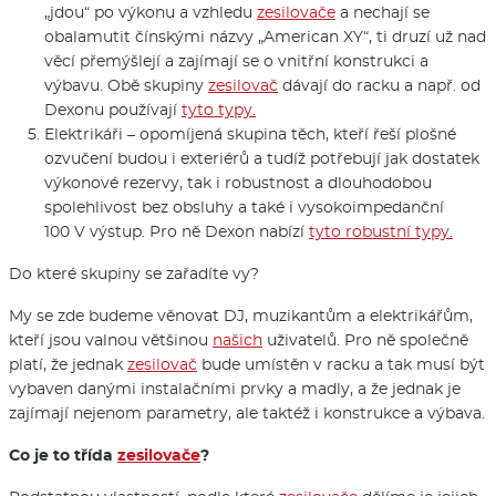
„jdou“ po výkonu a vzhledu
zesilovače
a nechají se
obalamutit čínskými názvy „American XY“, ti druzí už nad
věcí přemýšlejí a zajímají se o vnitřní konstrukci a
výbavu. Obě skupiny
zesilovač
dávají do racku a např. od
Dexonu používají
tyto typy.
Elektrikáři – opomíjená skupina těch, kteří řeší plošné
ozvučení budou i exteriérů a tudíž potřebují jak dostatek
výkonové rezervy, tak i robustnost a dlouhodobou
spolehlivost bez obsluhy a také i vysokoimpedanční
100 V výstup. Pro ně Dexon nabízí
tyto robustní typy.
Do které skupiny se zařadíte vy?
My se zde budeme věnovat DJ, muzikantům a elektrikářům,
kteří jsou valnou většinou
našich
uživatelů. Pro ně společně
platí, že jednak
zesilovač
bude umístěn v racku a tak musí být
vybaven danými instalačními prvky a madly, a že jednak je
zajímají nejenom parametry, ale taktéž i konstrukce a výbava.
Co je to třída
zesilovače
?