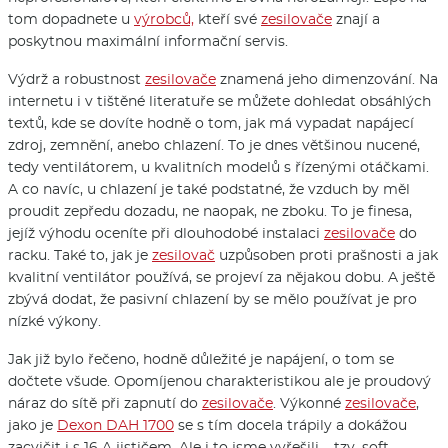
tom dopadnete u
výrobců,
kteří své
zesilovače
znají a
poskytnou maximální informační servis.
Výdrž a robustnost
zesilovače
znamená jeho dimenzování. Na
internetu i v tištěné literatuře se můžete dohledat obsáhlých
textů, kde se dovíte hodně o tom, jak má vypadat napájecí
zdroj, zemnění, anebo chlazení. To je dnes většinou nucené,
tedy ventilátorem, u kvalitních modelů s řízenými otáčkami.
A co navíc, u chlazení je také podstatné, že vzduch by měl
proudit zepředu dozadu, ne naopak, ne zboku. To je finesa,
jejíž výhodu oceníte při dlouhodobé instalaci
zesilovače
do
racku. Také to, jak je
zesilovač
uzpůsoben proti prašnosti a jak
kvalitní ventilátor používá, se projeví za nějakou dobu. A ještě
zbývá dodat, že pasivní chlazení by se mělo používat je pro
nízké výkony.
Jak již bylo řečeno, hodně důležité je napájení, o tom se
dočtete všude. Opomíjenou charakteristikou ale je proudový
náraz do sítě při zapnutí do
zesilovače
. Výkonné
zesilovače
,
jako je
Dexon DAH 1700
se s tím docela trápily a dokážou
zacvičit i s 16 A jističem. Ale i to jsme vyřešili – tzv. soft