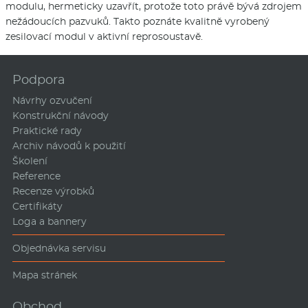
modulu, hermeticky uzavřít, protože toto právě bývá zdrojem
nežádoucích pazvuků. Takto poznáte kvalitně vyrobený
zesilovací modul v aktivní reprosoustavě.
Podpora
Návrhy ozvučení
Konstrukční návody
Praktické rady
Archiv návodů k použití
Školení
Reference
Recenze výrobků
Certifikáty
Loga a bannery
Objednávka servisu
Mapa stránek
Obchod