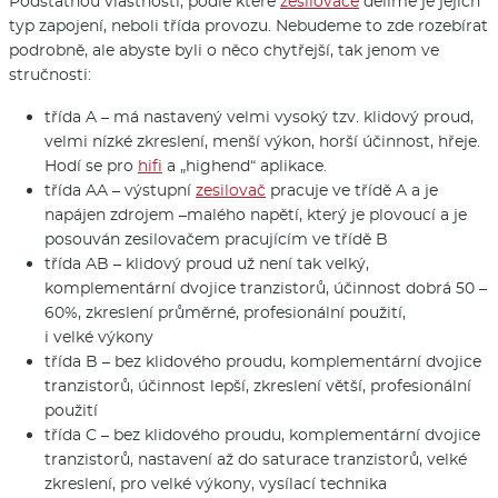
Podstatnou vlastností, podle které
zesilovače
dělíme je jejich
typ zapojení, neboli třída provozu. Nebudeme to zde rozebírat
podrobně, ale abyste byli o něco chytřejší, tak jenom ve
stručnosti:
třída A – má nastavený velmi vysoký tzv. klidový proud,
velmi nízké zkreslení, menší výkon, horší účinnost, hřeje.
Hodí se pro
hifi
a „highend“ aplikace.
třída AA – výstupní
zesilovač
pracuje ve třídě A a je
napájen zdrojem –malého napětí, který je plovoucí a je
posouván zesilovačem pracujícím ve třídě B
třída AB – klidový proud už není tak velký,
komplementární dvojice tranzistorů, účinnost dobrá 50 –
60%, zkreslení průměrné, profesionální použití,
i velké výkony
třída B – bez klidového proudu, komplementární dvojice
tranzistorů, účinnost lepší, zkreslení větší, profesionální
použití
třída C – bez klidového proudu, komplementární dvojice
tranzistorů, nastavení až do saturace tranzistorů, velké
zkreslení, pro velké výkony, vysílací technika