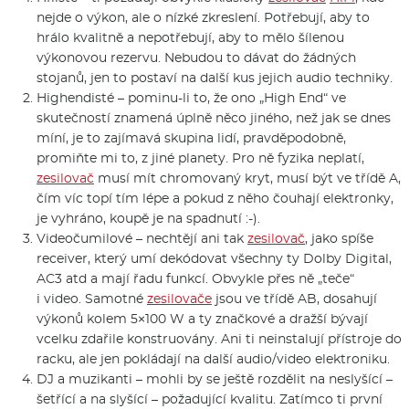
nejde o výkon, ale o nízké zkreslení. Potřebují, aby to
hrálo kvalitně a nepotřebují, aby to mělo šílenou
výkonovou rezervu. Nebudou to dávat do žádných
stojanů, jen to postaví na další kus jejich audio techniky.
Highendisté – pominu-li to, že ono „High End“ ve
skutečností znamená úplně něco jiného, než jak se dnes
míní, je to zajímavá skupina lidí, pravděpodobně,
promiňte mi to, z jiné planety. Pro ně fyzika neplatí,
zesilovač
musí mít chromovaný kryt, musí být ve třídě A,
čím víc topí tím lépe a pokud z něho čouhají elektronky,
je vyhráno, koupě je na spadnutí :-).
Videočumilové – nechtějí ani tak
zesilovač
, jako spíše
receiver, který umí dekódovat všechny ty Dolby Digital,
AC3 atd a mají řadu funkcí. Obvykle přes ně „teče“
i video. Samotné
zesilovače
jsou ve třídě AB, dosahují
výkonů kolem 5×100 W a ty značkové a dražší bývají
vcelku zdařile konstruovány. Ani ti neinstalují přístroje do
racku, ale jen pokládají na další audio/video elektroniku.
DJ a muzikanti – mohli by se ještě rozdělit na neslyšící –
šetřící a na slyšící – požadující kvalitu. Zatímco ti první