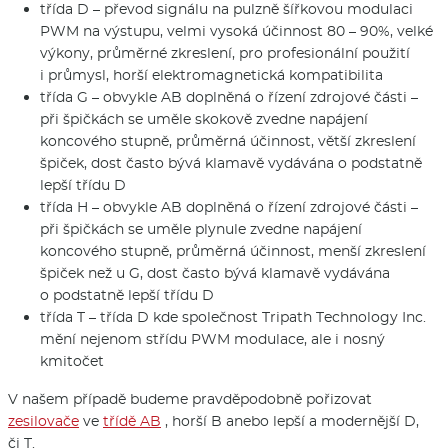
třída D – převod signálu na pulzně šířkovou modulaci
PWM na výstupu, velmi vysoká účinnost 80 – 90%, velké
výkony, průměrné zkreslení, pro profesionální použití
i průmysl, horší elektromagnetická kompatibilita
třída G – obvykle AB doplněná o řízení zdrojové části –
při špičkách se uměle skokově zvedne napájení
koncového stupně, průměrná účinnost, větší zkreslení
špiček, dost často bývá klamavě vydávána o podstatně
lepší třídu D
třída H – obvykle AB doplněná o řízení zdrojové části –
při špičkách se uměle plynule zvedne napájení
koncového stupně, průměrná účinnost, menší zkreslení
špiček než u G, dost často bývá klamavě vydávána
o podstatně lepší třídu D
třída T – třída D kde společnost Tripath Technology Inc.
mění nejenom střídu PWM modulace, ale i nosný
kmitočet
V našem případě budeme pravděpodobně pořizovat
zesilovače
ve
třídě AB
, horší B anebo lepší a modernější D,
či T.