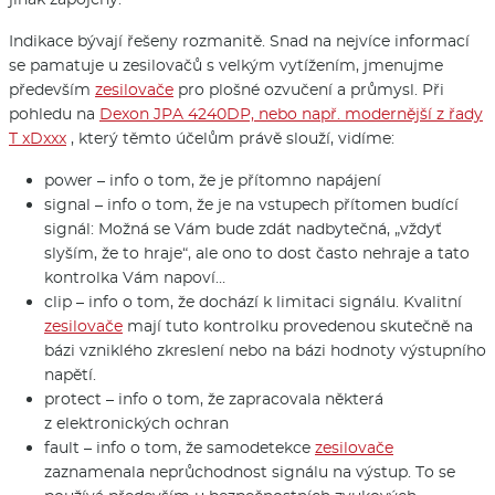
Indikace bývají řešeny rozmanitě. Snad na nejvíce informací
se pamatuje u zesilovačů s velkým vytížením, jmenujme
především
zesilovače
pro plošné ozvučení a průmysl. Při
pohledu na
Dexon JPA 4240DP, nebo např. modernější z řady
T xDxxx
, který těmto účelům právě slouží, vidíme:
power – info o tom, že je přítomno napájení
signal – info o tom, že je na vstupech přítomen budící
signál: Možná se Vám bude zdát nadbytečná, „vždyť
slyším, že to hraje“, ale ono to dost často nehraje a tato
kontrolka Vám napoví…
clip – info o tom, že dochází k limitaci signálu. Kvalitní
zesilovače
mají tuto kontrolku provedenou skutečně na
bázi vzniklého zkreslení nebo na bázi hodnoty výstupního
napětí.
protect – info o tom, že zapracovala některá
z elektronických ochran
fault – info o tom, že samodetekce
zesilovače
zaznamenala neprůchodnost signálu na výstup. To se