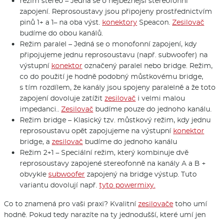
režim stereo – Jedná se o nejběžnější stereofonní
zapojení. Reprosoustavy jsou připojeny prostřednictvím
pinů 1+ a 1– na oba výst.
konektory
Speacon.
Zesilovač
budíme do obou kanálů.
Režim paralel – Jedná se o monofonní zapojení, kdy
připojujeme jednu reprosoustavu (např. subwoofer) na
výstupní
konektor
označený paralel nebo bridge. Režim,
co do použití je hodně podobný můstkovému bridge,
s tím rozdílem, že kanály jsou spojeny paralelně a že toto
zapojení dovoluje zatížit
zesilovač
i velmi malou
impedanci..
Zesilovač
budíme pouze do jednoho kanálu.
Režim bridge – Klasický tzv. můstkový režim, kdy jednu
reprosoustavu opět zapojujeme na výstupní
konektor
bridge, a
zesilovač
budíme do jednoho kanálu
Režim 2+1 – Speciální režim, který kombinuje dvě
reprosoustavy zapojené stereofonně na kanály A a B +
obvykle
subwoofer
zapojený na bridge výstup. Tuto
variantu dovolují např.
tyto powermixy.
Co to znamená pro vaši praxi? Kvalitní
zesilovače
toho umí
hodně. Pokud tedy narazíte na ty jednodušší, které umí jen