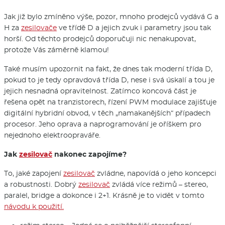
Jak již bylo zmíněno výše, pozor, mnoho prodejců vydává G a
H za
zesilovače
ve třídě D a jejich zvuk i parametry jsou tak
horší. Od těchto prodejců doporučuji nic nenakupovat,
protože Vás záměrně klamou!
Také musím upozornit na fakt, že dnes tak moderní třída D,
pokud to je tedy opravdová třída D, nese i svá úskalí a tou je
jejich nesnadná opravitelnost. Zatímco koncová část je
řešena opět na tranzistorech, řízení PWM modulace zajišťuje
digitální hybridní obvod, v těch „namakanějších“ případech
procesor. Jeho oprava a naprogramování je oříškem pro
nejednoho elektroopraváře.
Jak
zesilovač
nakonec zapojíme?
To, jaké zapojení
zesilovač
zvládne, napovídá o jeho koncepci
a robustnosti. Dobrý
zesilovač
zvládá více režimů – stereo,
paralel, bridge a dokonce i 2+1. Krásně je to vidět v tomto
návodu k použití.