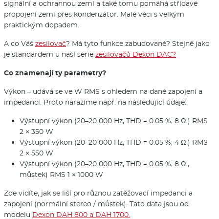
signální a ochrannou zemí a také tomu pomáhá střídavé
propojení zemí přes kondenzátor. Malé věci s velkým
praktickým dopadem.
A co Váš
zesilovač
? Má tyto funkce zabudované? Stejně jako
je standardem u naší série
zesilovačů Dexon DAC?
Co znamenají ty parametry?
Výkon – udává se ve W RMS s ohledem na dané zapojení a
impedanci. Proto narazíme např. na následující údaje:
Výstupní výkon (20–20 000 Hz, THD = 0.05 %, 8 Ω ) RMS
2 × 350 W
Výstupní výkon (20–20 000 Hz, THD = 0.05 %, 4 Ω ) RMS
2 × 550 W
Výstupní výkon (20–20 000 Hz, THD = 0.05 %, 8 Ω ,
můstek) RMS 1 × 1000 W
Zde vidíte, jak se liší pro různou zatěžovací impedanci a
zapojení (normální stereo / můstek). Tato data jsou od
modelu
Dexon DAH 800 a DAH 1700.