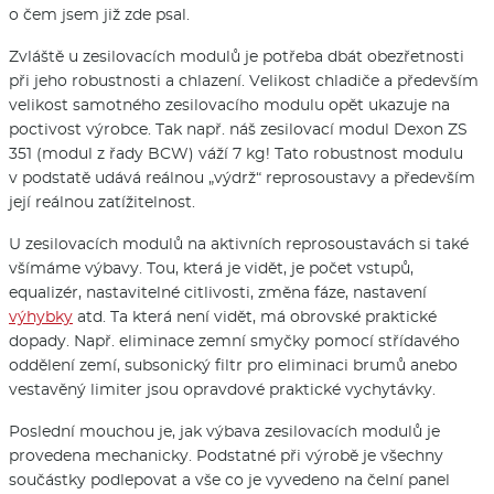
o čem jsem již zde psal.
Zvláště u zesilovacích modulů je potřeba dbát obezřetnosti
při jeho robustnosti a chlazení. Velikost chladiče a především
velikost samotného zesilovacího modulu opět ukazuje na
poctivost výrobce. Tak např. náš zesilovací modul Dexon ZS
351 (modul z řady BCW) váží 7 kg! Tato robustnost modulu
v podstatě udává reálnou „výdrž“ reprosoustavy a především
její reálnou zatížitelnost.
U zesilovacích modulů na aktivních reprosoustavách si také
všímáme výbavy. Tou, která je vidět, je počet vstupů,
equalizér, nastavitelné citlivosti, změna fáze, nastavení
výhybky
atd. Ta která není vidět, má obrovské praktické
dopady. Např. eliminace zemní smyčky pomocí střídavého
oddělení zemí, subsonický filtr pro eliminaci brumů anebo
vestavěný limiter jsou opravdové praktické vychytávky.
Poslední mouchou je, jak výbava zesilovacích modulů je
provedena mechanicky. Podstatné při výrobě je všechny
součástky podlepovat a vše co je vyvedeno na čelní panel