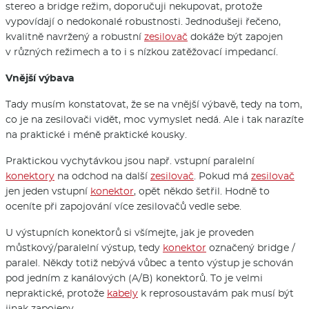
stereo a bridge režim, doporučuji nekupovat, protože
vypovídají o nedokonalé robustnosti. Jednodušeji řečeno,
kvalitně navržený a robustní
zesilovač
dokáže být zapojen
v různých režimech a to i s nízkou zatěžovací impedancí.
Vnější výbava
Tady musím konstatovat, že se na vnější výbavě, tedy na tom,
co je na zesilovači vidět, moc vymyslet nedá. Ale i tak narazíte
na praktické i méně praktické kousky.
Praktickou vychytávkou jsou např. vstupní paralelní
konektory
na odchod na další
zesilovač
. Pokud má
zesilovač
jen jeden vstupní
konektor
, opět někdo šetřil. Hodně to
oceníte při zapojování více zesilovačů vedle sebe.
U výstupních konektorů si všímejte, jak je proveden
můstkový/paralelní výstup, tedy
konektor
označený bridge /
paralel. Někdy totiž nebývá vůbec a tento výstup je schován
pod jedním z kanálových (A/B) konektorů. To je velmi
nepraktické, protože
kabely
k reprosoustavám pak musí být
jinak zapojeny.