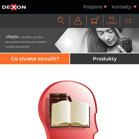
Podpora
Kontakty
Kč



CZ
s DPH
Co chcete ozvučit?
Produkty