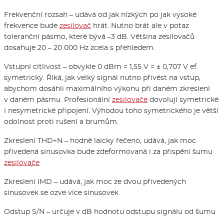
Frekvenční rozsah – udává od jak nízkých po jak vysoké
frekvence bude
zesilovač
hrát. Nutno brát ale v potaz
toleranční pásmo, které bývá –3 dB. Většina zesilovačů
dosahuje 20 – 20 000 Hz zcela s přehledem.
Vstupní citlivost – obvykle 0 dBm = 1,55 V = ± 0,707 V ef.
symetricky. Říká, jak velký signál nutno přivést na vstup,
abychom dosáhli maximálního výkonu při daném zkreslení
v daném pásmu. Profesionální
zesilovače
dovolují symetrické
i nesymetrické připojení. Výhodou toho symetrického je větší
odolnost proti rušení a brumům.
Zkreslení THD+N – hodně laicky řečeno, udává, jak moc
přivedená sinusovka bude zdeformovaná i za přispění šumu
zesilovače
Zkreslení IMD – udává, jak moc ze dvou přivedených
sinusovek se ozve více sinusovek
Odstup S/N – určuje v dB hodnotu odstupu signálu od šumu