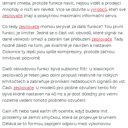
lámaní chleba, protože funkce navíc, nejsou vidět a prodejci
mnohdy o nich ani nevědí. Více se dozvíte u
výrobců,
kteří své
zesilovače
znají a poskytnou maximální informační servis.
Co tedy
zesilovače
mohou skrývat za další funkce? Tou první
funkcí, je limiter. Jedná se o část vst. obvodů, které signál na
dané velikosti omezí a zabrání tak přebuzení
zesilovače
. Tady
hodně záleží na tom, jak kvalitně je navržen a nastaven.
Dokonce ty lepší jsou spíše kompresory, protože začnou
limitovat pozvolně.
Další obvodovou funkcí bývá subsonic filtr. U klasických
zesilovačů je řešen jako dolní propust relativně na nízkých
kmitočtech a zabraňuje pronikání nežádoucích signálů do vst.
Části
zesilovače
. U modelů pro plošné ozvučení tento filtr
bývá klidně nastaven na 40 Hz a je dost důležitý pro velmi
rozlehlá vedení tohoto plošného ozvučení.
Gain lift nebo také earth lift oceníte, když budete mít
problémy se zemní smyčkou, která se projevuje brumem.
Dělává se to formou zapojení odporu mezi výkonovou