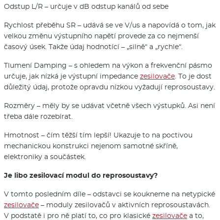
Odstup L/R – určuje v dB odstup kanálů od sebe
Rychlost přeběhu SR – udává se ve V/us a napovídá o tom, jak
velkou změnu výstupního napětí provede za co nejmenší
časový úsek. Takže údaj hodnotící – „silně“ a „rychle“.
Tlumení Damping – s ohledem na výkon a frekvenční pásmo
určuje, jak nízká je výstupní impedance
zesilovače
. To je dost
důležitý údaj, protože opravdu nízkou vyžadují reprosoustavy.
Rozměry – měly by se udávat včetně všech výstupků. Asi není
třeba dále rozebírat.
Hmotnost – čím těžší tím lepší! Ukazuje to na poctivou
mechanickou konstrukci nejenom samotné skříně,
elektroniky a součástek.
Je libo zesilovací modul do reprosoustavy?
V tomto posledním díle – odstavci se koukneme na netypické
zesilovače
– moduly zesilovačů v aktivních reprosoustavách.
V podstatě i pro ně platí to, co pro klasické
zesilovače
a to,