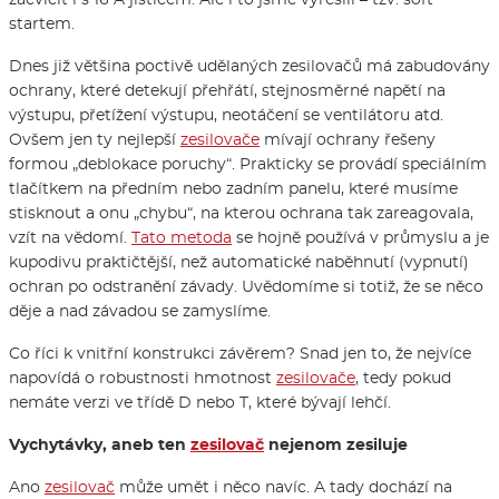
startem.
Dnes již většina poctivě udělaných zesilovačů má zabudovány
ochrany, které detekují přehřátí, stejnosměrné napětí na
výstupu, přetížení výstupu, neotáčení se ventilátoru atd.
Ovšem jen ty nejlepší
zesilovače
mívají ochrany řešeny
formou „deblokace poruchy“. Prakticky se provádí speciálním
tlačítkem na předním nebo zadním panelu, které musíme
stisknout a onu „chybu“, na kterou ochrana tak zareagovala,
vzít na vědomí.
Tato metoda
se hojně používá v průmyslu a je
kupodivu praktičtější, než automatické naběhnutí (vypnutí)
ochran po odstranění závady. Uvědomíme si totiž, že se něco
děje a nad závadou se zamyslíme.
Co říci k vnitřní konstrukci závěrem? Snad jen to, že nejvíce
napovídá o robustnosti hmotnost
zesilovače
, tedy pokud
nemáte verzi ve třídě D nebo T, které bývají lehčí.
Vychytávky, aneb ten
zesilovač
nejenom zesiluje
Ano
zesilovač
může umět i něco navíc. A tady dochází na