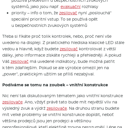
používá především u bezpečnostních zvukových
systémů, jako jsou např.
evakuační
rozhlasy
priority – info o tom, že
zesilovač
nyní „poslouchá“
speciální prioritní vstup. To se používá opět
u bezpečnostních zvukových systémů
Třeba si říkáte proč tolik kontrolek, nebo, proč není vše
uvedeno na displeji. Z praktického hlediska klasické LED stále
vedou a hlavně, když budete
zesilovač
kontrolovat z větší
dálky, jeho informace získáte rychleji a přehledněji. A pokud
Váš
zesilovač
má uvedené indikátory, bude možná patřit
k těm zdařilejším. Pokud se ale výrobce omezil jen na
„power“, praktickým užitím se příliš nezabýval.
Podíváme se tomu na zoubek – vnitřní konstrukce
Nic není tak diskutovaným tématem jako vnitřní konstrukce
zesilovače
. Ano, vždyť právě tato bude mít největší vliv na
výsledný zvuk a výdrž
zesilovače
. Na druhou stranu budete
mít velké problémy se vnitřní konstrukce dopídit, neboť
většina prodejců jsou jen prodejci a většinou
neprofesionálové, kteří elektřině zrovna nerozumějí. Lépe na