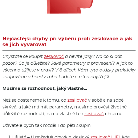
Nejčastější chyby při výběru profi zesilovače a jak
se jich vyvarovat
Chystáte se koupit
zesilovač
a nevíte jaký? Na co si dát
pozor? Co je důležité? Jaké parametry a provedení? A jak to
všechno užijete v praxi? V 8 dílech Vám tyto otázky prakticky
zodpovíme a hned z toho budete o něco chytřejší.
Musíme se rozhodnout, jaký vlastně…
Než se dostaneme k tomu, co
zesilovač
v sobě a na sobě
skrývá, a jaké má mít parametry, musíme provést životně
důležité rozhodnutí, na co vlastně ten
zesilovač
chceme.
Uživatele bych tak rozdělil do pěti skupin:
Hfiisté – ti požadují obvykle klasický
zesilovač
HiFi
, kde