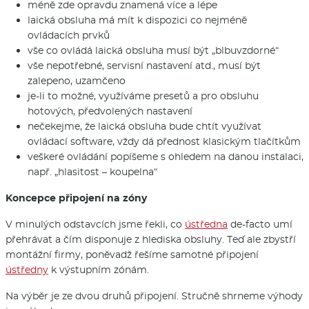
méně zde opravdu znamená více a lépe
laická obsluha má mít k dispozici co nejméně
ovládacích prvků
vše co ovládá laická obsluha musí být „blbuvzdorné“
vše nepotřebné, servisní nastavení atd., musí být
zalepeno, uzamčeno
je-li to možné, využíváme presetů a pro obsluhu
hotových, předvolených nastavení
nečekejme, že laická obsluha bude chtít využívat
ovládací software, vždy dá přednost klasickým tlačítkům
veškeré ovládání popíšeme s ohledem na danou instalaci,
např. „hlasitost – koupelna“
Koncepce připojení na zóny
V minulých odstavcích jsme řekli, co
ústředna
de-facto umí
přehrávat a čím disponuje z hlediska obsluhy. Teď ale zbystří
montážní firmy, poněvadž řešíme samotné připojení
ústředny
k výstupním zónám.
Na výběr je ze dvou druhů připojení. Stručně shrneme výhody