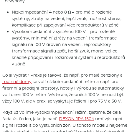
i nevýhody:
Nízkoimpedanční 4 nebo 8 Ω – pro málo rozlehlé
systémy, ztráty na vedení, lepší zvuk, možnost sterea,
komplikace při zapojování více reproduktorů v zóně
Vysokoimpedanční v systému 100 V – pro rozlehlé
systémy, minimální ztráty na vedení, transformace
signálu na 100 V úroveň na vedení, reproduktory
transformace signálu zpět, horší zvuk, mono, velice
snadné připojování i rozšiřování systému reproduktorů
v zóně
Co si vybrat? Praxe je taková, že např. pro malé penziony a
rodinné domy
se volí nízkoimpedanční režim a např. pro
firemní a prodejní prostory, hotely i výrobu se automaticky
volí onen 100 V režim. Vězte ale, že oněch 100 V nemusí být
vždy 100 V, ale v praxi se vyskytuje řešení i pro 75 V a 50 V.
Když už volíme vysokoimpedanční režim, zjistíme, že celá
řada ústředen, jako je např.
DEXON JPA 1504
umí výstupní
signál rozdělit do výstupních zón. U tohoto modelu najdeme
jejich spínání, ale jsou i komfortnější modely, které dovolují