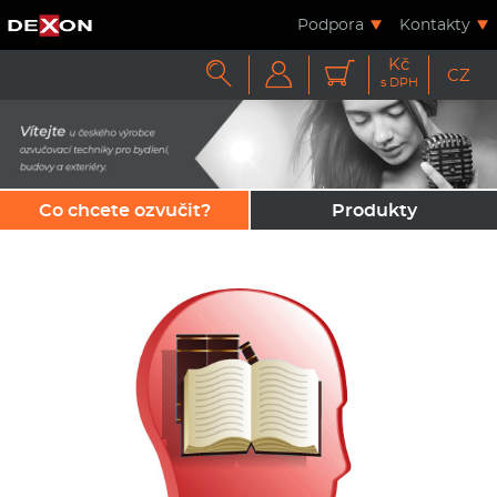
Podpora
Kontakty
Kč



CZ
s DPH
Co chcete ozvučit?
Produkty