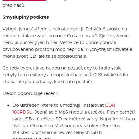
přepínačů.
Smysluplný podkres
Vybrali jsme ústřednu, nainstalovali ji. Schválně zkuste na
místo instalace zajet po roce. Co tam hraje? Zjistíte, že nic,
nebo je puštěný jen tuner. Věřte, že to dobré pohodě
ozvučovaného prostoru moc nepřidá. Ti „chytřejší“ uživatelé
mohli zvolit CD, ale ta se oposlouchala.
Co tedy vybrat jako hudbu na pozadí, aby to hrálo stále,
nebyly tam reklamy a neoposlochalo se to? Klasické rádio
zřídka, ale jsou případy, kde i toto postačí.
Dexon doporučuje řešení:
Do ústředen, které to umožňují, instalovat
CDR
100RDSU.
Jedná se o Mp3 modul s čtečkou Flash paměti
skrz USB a čtečkou SD paměťové karty. Naplníme li tyto
dvě paměti naplno Mp3 soubory s tokem 64 nebo
128 kb/s, dostaneme neuvěřitelných 150 h