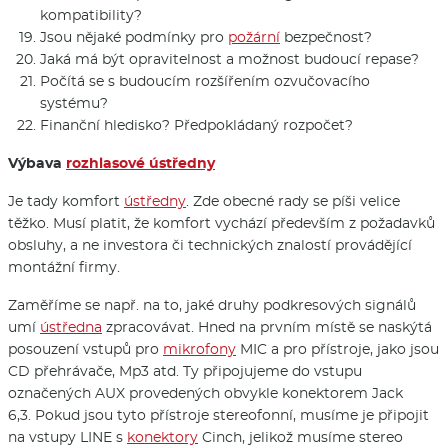
kompatibility?
Jsou nějaké podmínky pro
požární
bezpečnost?
Jaká má být opravitelnost a možnost budoucí repase?
Počítá se s budoucím rozšířením ozvučovacího
systému?
Finanční hledisko? Předpokládaný rozpočet?
Výbava
rozhlasové ústředny
Je tady komfort
ústředny
. Zde obecné rady se píši velice
těžko. Musí platit, že komfort vychází především z požadavků
obsluhy, a ne investora či technických znalostí provádějící
montážní firmy.
Zaměříme se např. na to, jaké druhy podkresových signálů
umí
ústředna
zpracovávat. Hned na prvním místě se naskýtá
posouzení vstupů pro
mikrofony
MIC a pro přístroje, jako jsou
CD přehrávače, Mp3 atd. Ty připojujeme do vstupu
označených AUX provedených obvykle konektorem Jack
6,3. Pokud jsou tyto přístroje stereofonní, musíme je připojit
na vstupy LINE s
konektory
Cinch, jelikož musíme stereo