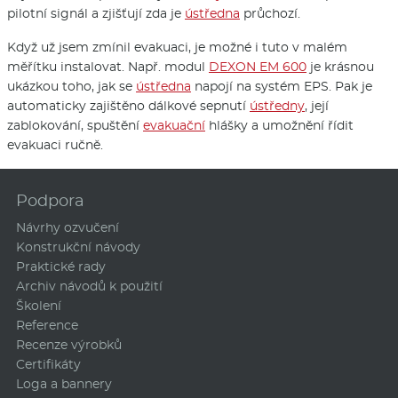
pilotní signál a zjišťují zda je
ústředna
průchozí.
Když už jsem zmínil evakuaci, je možné i tuto v malém
měřítku instalovat. Např. modul
DEXON EM 600
je krásnou
ukázkou toho, jak se
ústředna
napojí na systém EPS. Pak je
automaticky zajištěno dálkové sepnutí
ústředny
, její
zablokování, spuštění
evakuační
hlášky a umožnění řídit
evakuaci ručně.
Podpora
Návrhy ozvučení
Konstrukční návody
Praktické rady
Archiv návodů k použití
Školení
Reference
Recenze výrobků
Certifikáty
Loga a bannery