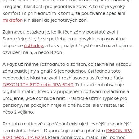
i regulaci hlasitosti pro jednotlivé zóny. A to už je vysoký
komfort i s přihlednutím k tomu, že používáme speciální
mikrofon
k hlášení do jednotlivých zón.
Zajímavou otázkou je, kolik těch zón v podstatě zvolit.
Samozřejmé je, že se potřebujeme obvykle napasovat na
dispozice
ústředny
, a tak v „malých“ systémech navrhujeme
ozvučení na 4, 5 nebo 8 zón.
A když už máme rozhodnuto o zónách, co takhle na každou
zónu pustit jiný signál? S jednoduchou ústřednou toto
nedovedete. Musíme zvolit rozhlasovou ústřednu z řady
DEXON JPA 6120 nebo JPA 6240.
Toto zařízení obsahuje
digitální matici, kterou v připojeném softwaru ovládáme a
určujeme, „kde co“ bude hrát. Praktické užití? Typické pro
penziony, na pokojích hraje klidná hudba, ale v restauraci
něco živějšího.
Pro toto maticové uspořádání existuje i levnější a snadnější
na obsluhu, řešení. Doporučuji si něco přečíst o
DEXON JPA
6120 nebo JPA 6240,
která signálovou matici řeší pomocí