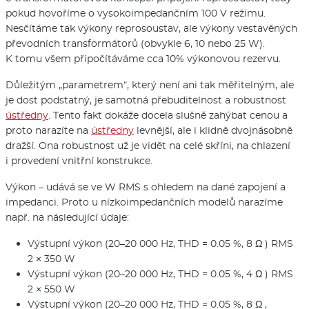
pokud hovoříme o vysokoimpedančním 100 V režimu.
Nesčítáme tak výkony reprosoustav, ale výkony vestavěných
převodních transformátorů (obvykle 6, 10 nebo 25 W).
K tomu všem připočítáváme cca 10% výkonovou rezervu.
Důležitým „parametrem“, který není ani tak měřitelným, ale
je dost podstatný, je samotná přebuditelnost a robustnost
ústředny
. Tento fakt dokáže docela slušně zahýbat cenou a
proto narazíte na
ústředny
levnější, ale i klidně dvojnásobně
dražší. Ona robustnost už je vidět na celé skříni, na chlazení
i provedení vnitřní konstrukce.
Výkon – udává se ve W RMS s ohledem na dané zapojení a
impedanci. Proto u nízkoimpedančních modelů narazíme
např. na následující údaje:
Výstupní výkon (20–20 000 Hz, THD = 0.05 %, 8 Ω ) RMS
2 × 350 W
Výstupní výkon (20–20 000 Hz, THD = 0.05 %, 4 Ω ) RMS
2 × 550 W
Výstupní výkon (20–20 000 Hz, THD = 0.05 %, 8 Ω ,