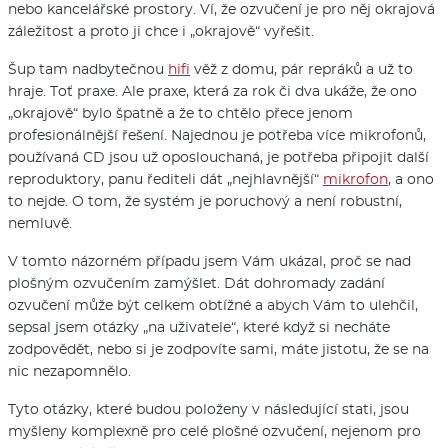
nebo kancelářské prostory. Ví, že ozvučení je pro něj okrajová
záležitost a proto ji chce i „okrajově“ vyřešit.
Šup tam nadbytečnou
hifi
věž z domu, pár repráků a už to
hraje. Toť praxe. Ale praxe, která za rok či dva ukáže, že ono
„okrajově“ bylo špatně a že to chtělo přece jenom
profesionálnější řešení. Najednou je potřeba více mikrofonů,
používaná CD jsou už oposlouchaná, je potřeba připojit další
reproduktory, panu řediteli dát „nejhlavnější“
mikrofon
, a ono
to nejde. O tom, že systém je poruchový a není robustní,
nemluvě.
V tomto názorném případu jsem Vám ukázal, proč se nad
plošným ozvučením zamýšlet. Dát dohromady zadání
ozvučení může být celkem obtížné a abych Vám to ulehčil,
sepsal jsem otázky „na uživatele“, které když si necháte
zodpovědět, nebo si je zodpovíte sami, máte jistotu, že se na
nic nezapomnělo.
Tyto otázky, které budou položeny v následující stati, jsou
myšleny komplexně pro celé plošné ozvučení, nejenom pro