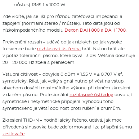
můstek) RMS 1 × 1000 W
Zde vidíte, jak se liší pro různou zatěžovací impedanci a
zapojení (normální stereo / můstek). Tato data jsou od
nízkoimpedančního modelu
Dexon DAH 800 a DAH 1700.
Frekvenční rozsah – udává od jak nízkých po jak vysoké
frekvence bude
rozhlasová ústředna
hrát. Nutno brát ale
v potaz toleranční pásmo, které bývá –3 dB. Většina dosahuje
20 – 20 000 Hz zcela s přehledem.
Vstupní citlivost – obvykle 0 dBm = 1,55 V = ± 0,707 V ef.
symetricky. Říká, jak velký signál nutno přivést na vstup,
abychom dosáhli maximálního výkonu při daném zkreslení
v daném pásmu. Profesionální
rozhlasové ústředny
dovolují
symetrické i nesymetrické připojení. Výhodou toho
symetrického je větší odolnost proti rušení a brumům.
Zkreslení THD+N – hodně laicky řečeno, udává, jak moc
přivedená sinusovka bude zdeformovaná i za přispění šumu
zesilovače