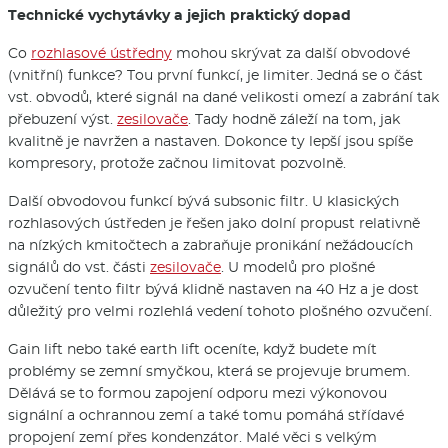
Technické vychytávky a jejich praktický dopad
Co
rozhlasové ústředny
mohou skrývat za další obvodové
(vnitřní) funkce? Tou první funkcí, je limiter. Jedná se o část
vst. obvodů, které signál na dané velikosti omezí a zabrání tak
přebuzení výst.
zesilovače
. Tady hodně záleží na tom, jak
kvalitně je navržen a nastaven. Dokonce ty lepší jsou spíše
kompresory, protože začnou limitovat pozvolně.
Další obvodovou funkcí bývá subsonic filtr. U klasických
rozhlasových ústředen je řešen jako dolní propust relativně
na nízkých kmitočtech a zabraňuje pronikání nežádoucích
signálů do vst. části
zesilovače
. U modelů pro plošné
ozvučení tento filtr bývá klidně nastaven na 40 Hz a je dost
důležitý pro velmi rozlehlá vedení tohoto plošného ozvučení.
Gain lift nebo také earth lift oceníte, když budete mít
problémy se zemní smyčkou, která se projevuje brumem.
Dělává se to formou zapojení odporu mezi výkonovou
signální a ochrannou zemí a také tomu pomáhá střídavé
propojení zemí přes kondenzátor. Malé věci s velkým