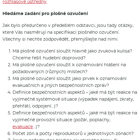
rozhlasové ústředny
.
Hledáme zadání pro plošné ozvučení
Jak bylo předurčeno v předešlém odstavci, jsou tady otázky,
které Vás nasměrují na specifikaci plošného ozvučení.
Všechny si nechte zodpovědět, přemýšlejte nad nimi.
Má plošné ozvučení sloužit hlavně jako zvuková kulisa?
Chceme řešit hudební doprovod?
Má plošné ozvučení sloužit k oznámování hlášení na
požadovaných (různých) místech?
Má plošné ozvučení sloužit jako prvek k oznamování
evakuačních a jiných bezpečnostních zpráv?
Definice bezpečnostních aspektů – jaké má být reakce na
vyjímečné systémové situace (výpadek napájení, zkraty,
přehřátí, odpojení…)?
Definice bezpečnostních aspektů – jaké má být reakce na
vyjímečné provozní situace (požár, poplachy,
evakuace
…)?
Počet zón a počty reproduktorů v jednotlivých zónách?