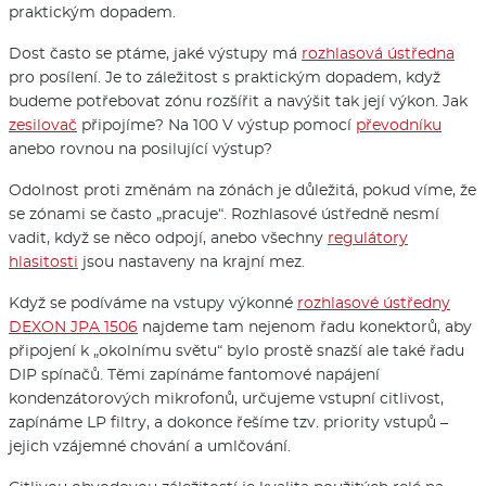
praktickým dopadem.
Dost často se ptáme, jaké výstupy má
rozhlasová ústředna
pro posílení. Je to záležitost s praktickým dopadem, když
budeme potřebovat zónu rozšířit a navýšit tak její výkon. Jak
zesilovač
připojíme? Na 100 V výstup pomocí
převodníku
anebo rovnou na posilující výstup?
Odolnost proti změnám na zónách je důležitá, pokud víme, že
se zónami se často „pracuje“. Rozhlasové ústředně nesmí
vadit, když se něco odpojí, anebo všechny
regulátory
hlasitosti
jsou nastaveny na krajní mez.
Když se podíváme na vstupy výkonné
rozhlasové ústředny
DEXON JPA 1506
najdeme tam nejenom řadu konektorů, aby
připojení k „okolnímu světu“ bylo prostě snazší ale také řadu
DIP spínačů. Těmi zapínáme fantomové napájení
kondenzátorových mikrofonů, určujeme vstupní citlivost,
zapínáme LP filtry, a dokonce řešíme tzv. priority vstupů –
jejich vzájemné chování a umlčování.