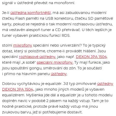
signál v ústředně převést na monofonní.
Je-li
ústředna komfortnější
, má asi zabudovanou moderní
čtečku Flash paměti na USB konektoru, čtečku SD paměťové
karty, pokud se nejedná o tak moderní rozhlasovou ústřednu,
má vestavěn alespoň tuner a CD přehrávač. U těch lepších je
tuner vybaven praktickou funkcí RDS.
stolní
mikrofony
speciální nebo univerzální? To je typický
dotaz, který si položíme, chceme-li provádět hlášení. Jsou
speciální
rozhlasové ústředny
, jako např.
DEXON JPA 1504,
které mají „k sobě“
speciální mikrofony.
Ty mají funkce, jako
jsou spouštění gongu, směrování do zón. To je součástí
i přímo na hlavním panelu
ústředny
.
Dobrou vychytávkou je equalizér. Již typ zmiňované
ústředny
DEXON JPA 1504,
, jako mnoho jiných modelů je vybaven
equalizérem. Myšlenka jde dál a equalizér je u tohoto modelu
doplněn navíc v podobě 2 pásem na každý vstup. Tam je to
hodně praktické, protože právě každý vstup má jinou
zvukovou barvu, jež si potřebujeme dostavit.