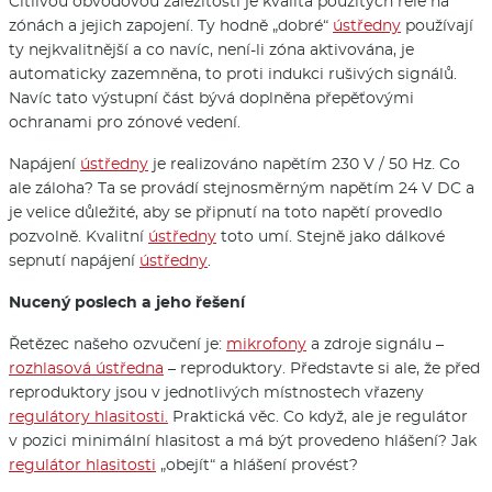
Citlivou obvodovou záležitostí je kvalita použitých relé na
zónách a jejich zapojení. Ty hodně „dobré“
ústředny
používají
ty nejkvalitnější a co navíc, není-li zóna aktivována, je
automaticky zazemněna, to proti indukci rušivých signálů.
Navíc tato výstupní část bývá doplněna přepěťovými
ochranami pro zónové vedení.
Napájení
ústředny
je realizováno napětím 230 V / 50 Hz. Co
ale záloha? Ta se provádí stejnosměrným napětím 24 V DC a
je velice důležité, aby se připnutí na toto napětí provedlo
pozvolně. Kvalitní
ústředny
toto umí. Stejně jako dálkové
sepnutí napájení
ústředny
.
Nucený poslech a jeho řešení
Řetězec našeho ozvučení je:
mikrofony
a zdroje signálu –
rozhlasová ústředna
– reproduktory. Představte si ale, že před
reproduktory jsou v jednotlivých místnostech vřazeny
regulátory hlasitosti.
Praktická věc. Co když, ale je regulátor
v pozici minimální hlasitost a má být provedeno hlášení? Jak
regulátor hlasitosti
„obejít“ a hlášení provést?