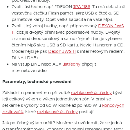
podkresové hudby.
Zvolit ústřednu např. "DEXON
JPA 1186
. Ta má defaultně
vestavěnu čtečku Flash paměti skrz USB a čtečku SD
paměťové karty. Opět velká kapacita na vaše Mp3.
Zvolit jiný zdroj hudby, např. připravovaný
DEXON JWS
11,
což je dvojitý přehrávač podkresové hudby. Dvojitý
znamená dvoukanálový a samozřejmě i ten je vybaven
čtením Mp3 skrz USB a SD kartu. Navíc i tunerem a CD.
Modernější je pak
Dexon JWS 11
s internetovým rádiem,
DLNA i DAB+.
Na vstup LINE nebo AUX
ústředny
připojit
internetové rádio
Parametry, technické provedení
Základním parametrem při volbě
rozhlasové ústředny
bývá
její celkový výkon a výkon jednotlivých zón. V praxi se
setkáme s výkony od 60 W klidně až po 480 W u
koncových
zesilovačů,
které
rozhlasové ústředny
posilují.
Jak potřebný výkon určit? Musíme si uvědomit, že se jedná
o transformátorovou koncepci připojení reprosoustav, tedy