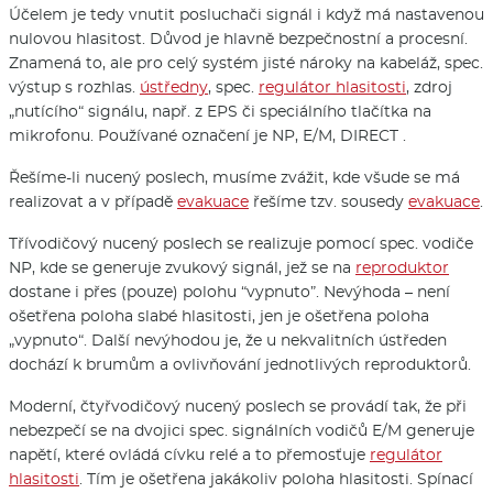
Účelem je tedy vnutit posluchači signál i když má nastavenou
nulovou hlasitost. Důvod je hlavně bezpečnostní a procesní.
Znamená to, ale pro celý systém jisté nároky na kabeláž, spec.
výstup s rozhlas.
ústředny
, spec.
regulátor hlasitosti
, zdroj
„nutícího“ signálu, např. z EPS či speciálního tlačítka na
mikrofonu. Používané označení je NP, E/M, DIRECT .
Řešíme-li nucený poslech, musíme zvážit, kde všude se má
realizovat a v případě
evakuace
řešíme tzv. sousedy
evakuace
.
Třívodičový nucený poslech se realizuje pomocí spec. vodiče
NP, kde se generuje zvukový signál, jež se na
reproduktor
dostane i přes (pouze) polohu “vypnuto”. Nevýhoda – není
ošetřena poloha slabé hlasitosti, jen je ošetřena poloha
„vypnuto“. Další nevýhodou je, že u nekvalitních ústředen
dochází k brumům a ovlivňování jednotlivých reproduktorů.
Moderní, čtyřvodičový nucený poslech se provádí tak, že při
nebezpečí se na dvojici spec. signálních vodičů E/M generuje
napětí, které ovládá cívku relé a to přemosťuje
regulátor
hlasitosti
. Tím je ošetřena jakákoliv poloha hlasitosti. Spínací