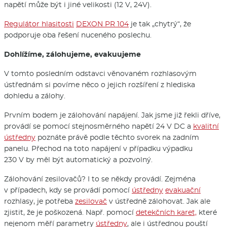
napětí může být i jiné velikosti (12 V, 24V).
Regulátor hlasitosti
DEXON PR 104
je tak „chytrý“, že
podporuje oba řešení nuceného poslechu.
Dohlížíme, zálohujeme, evakuujeme
V tomto posledním odstavci věnovaném rozhlasovým
ústřednám si povíme něco o jejich rozšíření z hlediska
dohledu a zálohy.
Prvním bodem je zálohování napájení. Jak jsme již řekli dříve,
provádí se pomocí stejnosměrného napětí 24 V DC a
kvalitní
ústředny
poznáte právě podle těchto svorek na zadním
panelu. Přechod na toto napájení v případku výpadku
230 V by měl být automatický a pozvolný.
Zálohování zesilovačů? I to se někdy provádí. Zejména
v případech, kdy se provádí pomocí
ústředny
evakuační
rozhlasy, je potřeba
zesilovač
v ústředně zálohovat. Jak ale
zjistit, že je poškozená. Např. pomocí
detekčních karet,
které
nejenom měří parametry
ústředny
, ale i ústřednou pouští