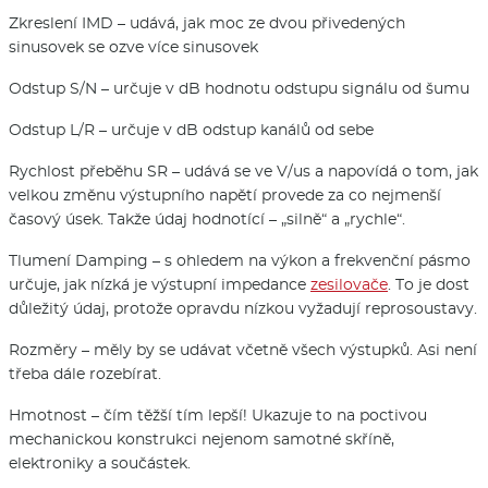
Zkreslení IMD – udává, jak moc ze dvou přivedených
sinusovek se ozve více sinusovek
Odstup S/N – určuje v dB hodnotu odstupu signálu od šumu
Odstup L/R – určuje v dB odstup kanálů od sebe
Rychlost přeběhu SR – udává se ve V/us a napovídá o tom, jak
velkou změnu výstupního napětí provede za co nejmenší
časový úsek. Takže údaj hodnotící – „silně“ a „rychle“.
Tlumení Damping – s ohledem na výkon a frekvenční pásmo
určuje, jak nízká je výstupní impedance
zesilovače
. To je dost
důležitý údaj, protože opravdu nízkou vyžadují reprosoustavy.
Rozměry – měly by se udávat včetně všech výstupků. Asi není
třeba dále rozebírat.
Hmotnost – čím těžší tím lepší! Ukazuje to na poctivou
mechanickou konstrukci nejenom samotné skříně,
elektroniky a součástek.