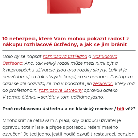
10 nebezpečí, které Vám mohou pokazit radost z
nákupu rozhlasové ústředny, a jak se jim bránit
Dalo by se napsat
rozhlasová ústředna
a
Rozhlasová
Ústředna
. Ano, tak veliký rozdíl může mezi nimi být a
k neprospěchu uživatele, jsou tyto rozdíly skryty. Laik si je
neuvědomuje a tak obvykle koupí, co se namane. Postupem
času se ale dozvídá, že má v podstatě jen
zesilovač
, který má
do profesionální
rozhlasové ústředny
opravdu daleko.
V tomto článku – seriálu v tom uděláme jasno.
Proč rozhlasovou ústřednu a ne klasický receiver /
hifi
věž?
Mnohokrát se setkávám s praxí, kdy budoucí uživatel je
opravdu totální laik a přijde s potřebou řešení malého
ozvučení. Je teď jedno, jestli hodlá ozvučit restauraci, penzion