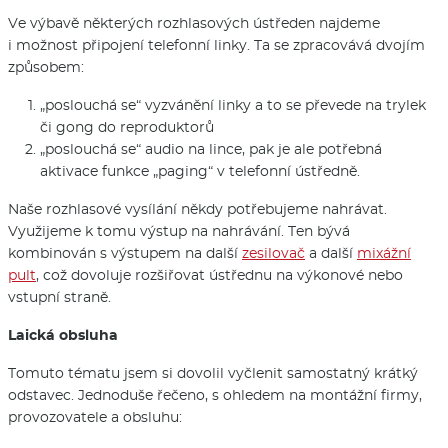
Ve výbavě některých rozhlasových ústředen najdeme
i možnost připojení telefonní linky. Ta se zpracovává dvojím
způsobem:
„poslouchá se“ vyzvánění linky a to se převede na trylek
či gong do reproduktorů
„poslouchá se“ audio na lince, pak je ale potřebná
aktivace funkce „paging“ v telefonní ústředně.
Naše rozhlasové vysílání někdy potřebujeme nahrávat.
Využijeme k tomu výstup na nahrávání. Ten bývá
kombinován s výstupem na další
zesilovač
a další
mixážní
pult
, což dovoluje rozšiřovat ústřednu na výkonové nebo
vstupní straně.
Laická obsluha
Tomuto tématu jsem si dovolil vyčlenit samostatný krátký
odstavec. Jednoduše řečeno, s ohledem na montážní firmy,
provozovatele a obsluhu: