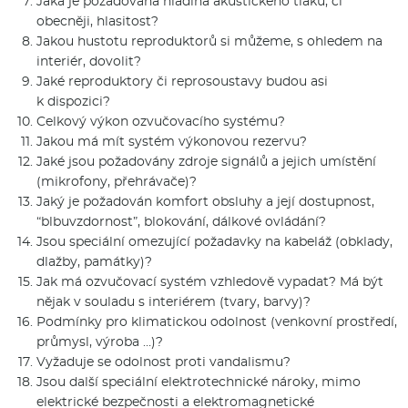
Jaká je požadována hladina akustického tlaku, či
obecněji, hlasitost?
Jakou hustotu reproduktorů si můžeme, s ohledem na
interiér, dovolit?
Jaké reproduktory či reprosoustavy budou asi
k dispozici?
Celkový výkon ozvučovacího systému?
Jakou má mít systém výkonovou rezervu?
Jaké jsou požadovány zdroje signálů a jejich umístění
(mikrofony, přehrávače)?
Jaký je požadován komfort obsluhy a její dostupnost,
“blbuvzdornost”, blokování, dálkové ovládání?
Jsou speciální omezující požadavky na kabeláž (obklady,
dlažby, památky)?
Jak má ozvučovací systém vzhledově vypadat? Má být
nějak v souladu s interiérem (tvary, barvy)?
Podmínky pro klimatickou odolnost (venkovní prostředí,
průmysl, výroba …)?
Vyžaduje se odolnost proti vandalismu?
Jsou další speciální elektrotechnické nároky, mimo
elektrické bezpečnosti a elektromagnetické