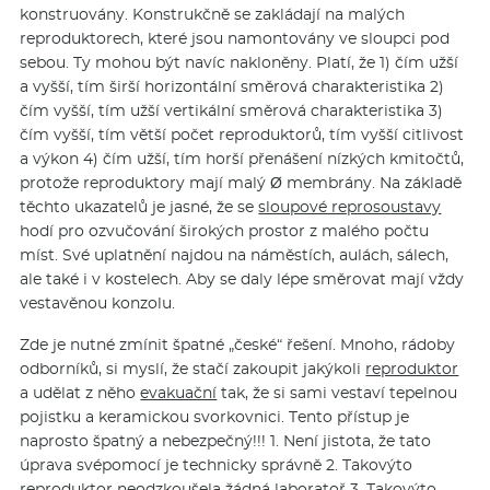
konstruovány. Konstrukčně se zakládají na malých
reproduktorech, které jsou namontovány ve sloupci pod
sebou. Ty mohou být navíc nakloněny. Platí, že 1) čím užší
a vyšší, tím širší horizontální směrová charakteristika 2)
čím vyšší, tím užší vertikální směrová charakteristika 3)
čím vyšší, tím větší počet reproduktorů, tím vyšší citlivost
a výkon 4) čím užší, tím horší přenášení nízkých kmitočtů,
protože reproduktory mají malý Ø membrány. Na základě
těchto ukazatelů je jasné, že se
sloupové reprosoustavy
hodí pro ozvučování širokých prostor z malého počtu
míst. Své uplatnění najdou na náměstích, aulách, sálech,
ale také i v kostelech. Aby se daly lépe směrovat mají vždy
vestavěnou konzolu.
Zde je nutné zmínit špatné „české“ řešení. Mnoho, rádoby
odborníků, si myslí, že stačí zakoupit jakýkoli
reproduktor
a udělat z něho
evakuační
tak, že si sami vestaví tepelnou
pojistku a keramickou svorkovnici. Tento přístup je
naprosto špatný a nebezpečný!!! 1. Není jistota, že tato
úprava svépomocí je technicky správně 2. Takovýto
reproduktor
neodzkoušela žádná laboratoř 3. Takovýto