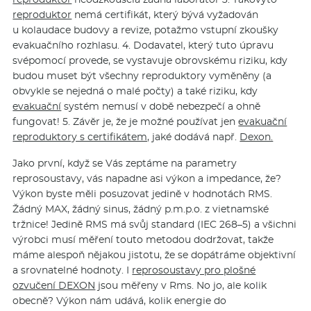
reproduktor
nemá certifikát, který bývá vyžadován
u kolaudace budovy a revize, potažmo vstupní zkoušky
evakuačního rozhlasu. 4. Dodavatel, který tuto úpravu
svépomocí provede, se vystavuje obrovskému riziku, kdy
budou muset být všechny reproduktory vyměněny (a
obvykle se nejedná o malé počty) a také riziku, kdy
evakuační
systém nemusí v době nebezpečí a ohně
fungovat! 5. Závěr je, že je možné používat jen
evakuační
reproduktory s certifikátem,
jaké dodává např.
Dexon.
Jako první, když se Vás zeptáme na parametry
reprosoustavy, vás napadne asi výkon a impedance, že?
Výkon byste měli posuzovat jedině v hodnotách RMS.
Žádný MAX, žádný sinus, žádný p.m.p.o. z vietnamské
tržnice! Jedině RMS má svůj standard (IEC 268–5) a všichni
výrobci musí měření touto metodou dodržovat, takže
máme alespoň nějakou jistotu, že se dopátráme objektivní
a srovnatelné hodnoty. I
reprosoustavy pro plošné
ozvučení DEXON
jsou měřeny v Rms. No jo, ale kolik
obecně? Výkon nám udává, kolik energie do