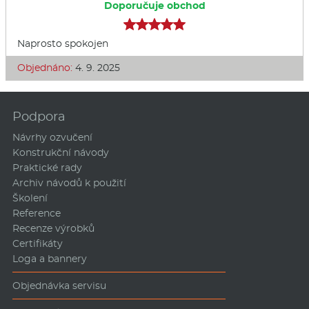
Doporučuje obchod
Naprosto spokojen
Objednáno:
4. 9. 2025
Podpora
Návrhy ozvučení
Konstrukční návody
Praktické rady
Archiv návodů k použití
Školení
Reference
Recenze výrobků
Certifikáty
Loga a bannery
Objednávka servisu