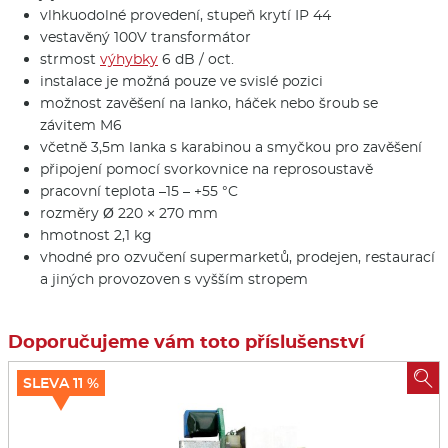
vlhkuodolné provedení, stupeň krytí IP 44
vestavěný 100V transformátor
strmost
výhybky
6 dB / oct.
instalace je možná pouze ve svislé pozici
možnost zavěšení na lanko, háček nebo šroub se
závitem M6
včetně 3,5m lanka s karabinou a smyčkou pro zavěšení
připojení pomocí svorkovnice na reprosoustavě
pracovní teplota –15 – +55 °C
rozměry Ø 220 × 270 mm
hmotnost 2,1 kg
vhodné pro ozvučení supermarketů, prodejen, restaurací
a jiných provozoven s vyšším stropem
Doporučujeme vám toto příslušenství

SLEVA 11 %