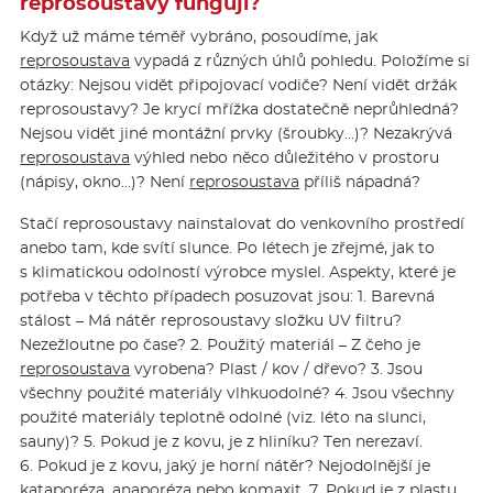
reprosoustavy fungují?
Když už máme téměř vybráno, posoudíme, jak
reprosoustava
vypadá z různých úhlů pohledu. Položíme si
otázky: Nejsou vidět připojovací vodiče? Není vidět držák
reprosoustavy? Je krycí mřížka dostatečně neprůhledná?
Nejsou vidět jiné montážní prvky (šroubky…)? Nezakrývá
reprosoustava
výhled nebo něco důležitého v prostoru
(nápisy, okno…)? Není
reprosoustava
příliš nápadná?
Stačí reprosoustavy nainstalovat do venkovního prostředí
anebo tam, kde svítí slunce. Po létech je zřejmé, jak to
s klimatickou odolností výrobce myslel. Aspekty, které je
potřeba v těchto případech posuzovat jsou: 1. Barevná
stálost – Má nátěr reprosoustavy složku UV filtru?
Nezežloutne po čase? 2. Použitý materiál – Z čeho je
reprosoustava
vyrobena? Plast / kov / dřevo? 3. Jsou
všechny použité materiály vlhkuodolné? 4. Jsou všechny
použité materiály teplotně odolné (viz. léto na slunci,
sauny)? 5. Pokud je z kovu, je z hliníku? Ten nerezaví.
6. Pokud je z kovu, jaký je horní nátěr? Nejodolnější je
kataporéza, anaporéza nebo komaxit. 7. Pokud je z plastu,