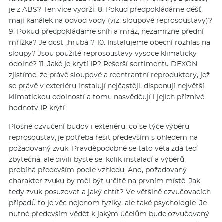
je z ABS? Ten více vydrží. 8. Pokud předpokládáme déšť,
mají kanálek na odvod vody (viz. sloupové reprosoustavy)?
9. Pokud předpokládáme sníh a mráz, nezamrzne přední
mřížka? Je dost „hrubá“? 10. Instalujeme obecní rozhlas na
sloupy? Jsou použité reprosoustavy vysoce klimaticky
odolné? 11. Jaké je krytí IP? Rešerší sortimentu
DEXON
zjistíme, že právě
sloupové
a
reentrantní
reproduktory, jež
se právě v exteriéru instalují nejčastěji, disponují největší
klimatickou odolností a tomu nasvědčují i jejich příznivé
hodnoty IP krytí.
Plošné ozvučení budov i exteriéru, co se týče výběru
reprosoustav, je potřeba řešit především s ohledem na
požadovaný zvuk. Pravděpodobně se tato věta zdá teď
zbytečná, ale divili byste se, kolik instalací a výběrů
probíhá především podle vzhledu. Ano, požadovaný
charakter zvuku by měl být určitě na prvním místě. Jak
tedy zvuk posuzovat a jaký chtít? Ve většině ozvučovacích
případů to je věc nejenom fyziky, ale také psychologie. Je
nutné především vědět k jakým účelům bude ozvučovaný