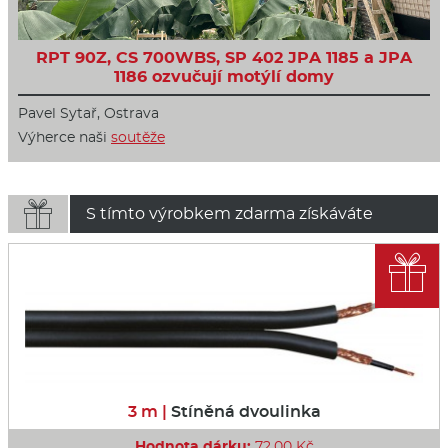
RPT 90Z, CS 700WBS, SP 402 JPA 1185 a JPA
1186 ozvučují motýlí domy
Pavel Sytař, Ostrava
Výherce naši
soutěže

S tímto výrobkem zdarma získáváte

3 m |
Stíněná dvoulinka
Hodnota dárku:
72,00 Kč