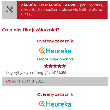
ZÁRUČNÍ I POZÁRUČNÍ SERVIS
– jsme výrobci,

nikde zboží nezasíláme, ale servis řešíme přímo
u nás
.
Co o nás říkají zákazníci?
Ověřený zákazník
Doporučuje obchod
Mají výhybky, co fungují v ARS1058.
Objednáno:
17. 8. 2025
Ověřený zákazník