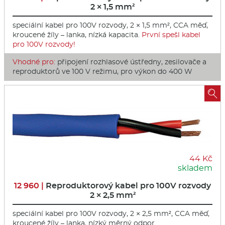
2 × 1,5 mm²
speciální kabel pro 100V rozvody, 2 × 1,5 mm², CCA měď,
kroucené žíly – lanka, nízká kapacita.
První spešl kabel
pro 100V rozvody!
Vhodné pro:
připojení rozhlasové ústředny, zesilovače a
reproduktorů ve 100 V režimu, pro výkon do 400 W

44 Kč
skladem
12 960 |
Reproduktorový kabel pro 100V rozvody
2 × 2,5 mm²
speciální kabel pro 100V rozvody, 2 × 2,5 mm², CCA měď,
kroucené žíly – lanka, nízký měrný odpor