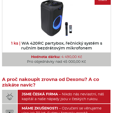
1 ks |
WA 420RC partybox, řečnický systém s
ručním bezdrátovým mikrofonem
Hodnota dárku:
4 490,00 Kč
Pro objednávky nad 45 000,00 Kč
A proč nakoupit zrovna od Dexonu? A co
získáte navíc?
JSME ČESKÁ FIRMA
– Nikdo nás nevlastní, náš

kapitál a naše nápady jsou v českých rukou.
MÁME ZKUŠENOSTI
– Ozvučení se věnujeme