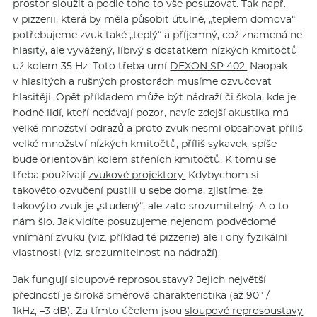
prostor sloužit a podle toho to vše posuzovat. Tak např.
v pizzerii, která by měla působit útulně, „teplem domova“
potřebujeme zvuk také „teplý“ a příjemný, což znamená ne
hlasitý, ale vyvážený, líbivý s dostatkem nízkých kmitočtů
už kolem 35 Hz. Toto třeba umí
DEXON SP 402.
Naopak
v hlasitých a rušných prostorách musíme ozvučovat
hlasitěji. Opět příkladem může být nádraží či škola, kde je
hodně lidí, kteří nedávají pozor, navíc zdejší akustika má
velké množství odrazů a proto zvuk nesmí obsahovat příliš
velké množství nízkých kmitočtů, příliš sykavek, spíše
bude orientován kolem střeních kmitočtů. K tomu se
třeba používají
zvukové projektory.
Kdybychom si
takovéto ozvučení pustili u sebe doma, zjistíme, že
takovýto zvuk je „studený“, ale zato srozumitelný. A o to
nám šlo. Jak vidíte posuzujeme nejenom podvědomé
vnímání zvuku (viz. příklad té pizzerie) ale i ony fyzikální
vlastnosti (viz. srozumitelnost na nádraží).
Jak fungují sloupové reprosoustavy? Jejich největší
předností je široká směrová charakteristika (až 90° /
1kHz, –3 dB). Za tímto účelem jsou
sloupové reprosoustavy