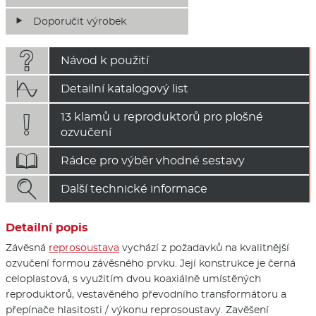
Doporučit výrobek

Návod k použití

Detailní katalogový list
13 klamů u reproduktorů pro plošné

ozvučení

Rádce pro výběr vhodné sestavy

Další technické informace
Detailní popis
Závěsná
reprosoustava
vychází z požadavků na kvalitnější
ozvučení formou závěsného prvku. Její konstrukce je černá
celoplastová, s využitím dvou koaxiálně umístěných
reproduktorů, vestavěného převodního transformátoru a
přepínače hlasitosti / výkonu reprosoustavy. Zavěšení