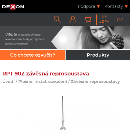
Podpora
Kontakty
Kč



CZ
s DPH
Co chcete ozvučit?
Produkty
RPT 90Z závěsná reprosoustava
Úvod
/
Plošné, instal. ozvučení
/
Závěsné reprosoustavy