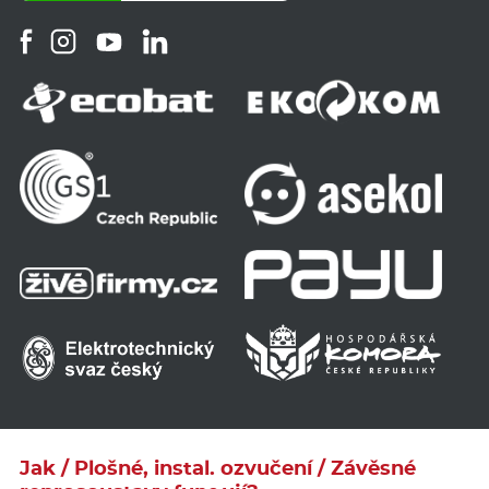
Jak / Plošné, instal. ozvučení / Závěsné