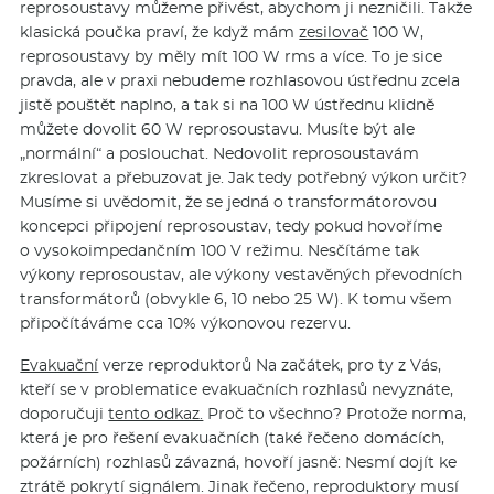
reprosoustavy můžeme přivést, abychom ji nezničili. Takže
klasická poučka praví, že když mám
zesilovač
100 W,
reprosoustavy by měly mít 100 W rms a více. To je sice
pravda, ale v praxi nebudeme rozhlasovou ústřednu zcela
jistě pouštět naplno, a tak si na 100 W ústřednu klidně
můžete dovolit 60 W reprosoustavu. Musíte být ale
„normální“ a poslouchat. Nedovolit reprosoustavám
zkreslovat a přebuzovat je. Jak tedy potřebný výkon určit?
Musíme si uvědomit, že se jedná o transformátorovou
koncepci připojení reprosoustav, tedy pokud hovoříme
o vysokoimpedančním 100 V režimu. Nesčítáme tak
výkony reprosoustav, ale výkony vestavěných převodních
transformátorů (obvykle 6, 10 nebo 25 W). K tomu všem
připočítáváme cca 10% výkonovou rezervu.
Evakuační
verze reproduktorů Na začátek, pro ty z Vás,
kteří se v problematice evakuačních rozhlasů nevyznáte,
doporučuji
tento odkaz.
Proč to všechno? Protože norma,
která je pro řešení evakuačních (také řečeno domácích,
požárních) rozhlasů závazná, hovoří jasně: Nesmí dojít ke
ztrátě pokrytí signálem. Jinak řečeno, reproduktory musí