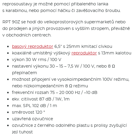
reprosoustavy je možné pomocí přibaleného lanka
s karabinou, nebo pomocí háčku či zavěšovacího šroubu.
RPT 90Z se hodí do velkoprostorových supermarketů nebo
do prodejen a jiných provozoven s vyšším stropem, převážně
v obchodních centrech.
basový reproduktor
6,5“ s 25mm kmitací cívkou
koaxiálně umístěný výškový
reproduktor
s 13mm kalotou
výkon 30 W rms / 100 V
nastavení výkonu 30 – 15 – 7,5 W / 100 V, nebo 8 Ω
přepínačem
možnost připojení ve vysokoimpedančním 100V režimu,
nebo nízkoimpedančním 8 Ω režimu
frekvenční rozsah 75 – 20 000 Hz / –10 dB
ekv. citlivost 87 dB / 1W, 1m
max. SPL 102 dB / 1 m
směrovost 120 °
uzavřená ozvučnice
ozvučnice z černého odolného plastu s prolisy zvyšující
její tuhost