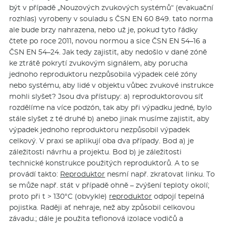
být v případě „Nouzových zvukových systémů“ (evakuační
rozhlas) vyrobeny v souladu s ČSN EN 60 849. tato norma
ale bude brzy nahrazena, nebo už je, pokud tyto řádky
čtete po roce 2011, novou normou a sice ČSN EN 54–16 a
ČSN EN 54–24. Jak tedy zajistit, aby nedošlo v dané zóně
ke ztrátě pokrytí zvukovým signálem, aby porucha
jednoho reproduktoru nezpůsobila výpadek celé zóny
nebo systému, aby lidé v objektu vůbec zvukové instrukce
mohli slyšet? Jsou dva přístupy: a) reproduktorovou síť
rozdělíme na více podzón, tak aby při výpadku jedné, bylo
stále slyšet z té druhé b) anebo jinak musíme zajistit, aby
výpadek jednoho reproduktoru nezpůsobil výpadek
celkový. V praxi se aplikují oba dva případy. Bod a) je
záležitosti návrhu a projektu. Bod b) je záležitosti
technické konstrukce použitých reproduktorů. A to se
provádí takto:
Reproduktor
nesmí např. zkratovat linku. To
se může např. stát v případě ohně – zvýšení teploty okolí;
proto při t > 130°C (obvykle)
reproduktor
odpojí tepelná
pojistka. Raději ať nehraje, než aby způsobil celkovou
závadu.; dále je použita teflonová izolace vodičů a