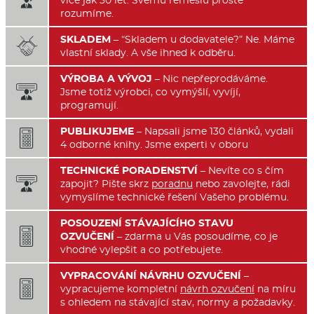

více jak 30 let. Svému řemeslu prostě
rozumíme.
SKLADEM
– “Skladem u dodavatele?” Ne. Máme

vlastní sklady. A vše ihned k odběru.
VÝROBA A VÝVOJ
– Nic nepřeprodáváme.

Jsme totiž výrobci, co vymýšlí, vyvíjí,
programují.
PUBLIKUJEME
– Napsali jsme 130 článků, vydali

4 odborné knihy. Jsme experti v oboru
TECHNICKÉ PORADENSTVÍ
– Nevíte co s čím

zapojit? Pište skrz
poradnu
nebo zavolejte, rádi
vymyslíme technické řešení Vašeho problému.
POSOUZENÍ STÁVAJÍCÍHO STAVU

OZVUČENÍ
– zdarma u Vás posoudíme, co je
vhodné vylepšit a co potřebujete.
VYPRACOVÁNÍ NÁVRHU OZVUČENÍ
–

vypracujeme kompletní
návrh ozvučení
na míru
s ohledem na stávající stav, normy a požadavky.