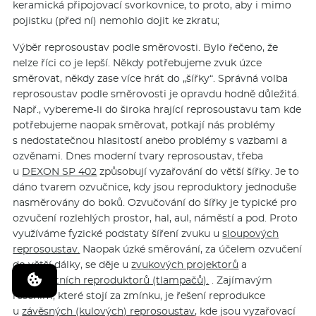
keramická připojovací svorkovnice, to proto, aby i mimo
pojistku (před ní) nemohlo dojit ke zkratu;
Výběr reprosoustav podle směrovosti. Bylo řečeno, že
nelze říci co je lepší. Někdy potřebujeme zvuk úzce
směrovat, někdy zase více hrát do „šířky“. Správná volba
reprosoustav podle směrovosti je opravdu hodně důležitá.
Např., vybereme-li do široka hrající reprosoustavu tam kde
potřebujeme naopak směrovat, potkají nás problémy
s nedostatečnou hlasitostí anebo problémy s vazbami a
ozvěnami. Dnes moderní tvary reprosoustav, třeba
u
DEXON SP 402
způsobují vyzařování do větší šířky. Je to
dáno tvarem ozvučnice, kdy jsou reproduktory jednoduše
nasměrovány do boků. Ozvučování do šířky je typické pro
ozvučení rozlehlých prostor, hal, aul, náměstí a pod. Proto
využíváme fyzické podstaty šíření zvuku u
sloupových
reprosoustav.
Naopak úzké směrování, za účelem ozvučení
do větší dálky, se děje u
zvukových projektorů
a
reentrantních reproduktorů (tlampačů).
. Zajímavým
řešením, které stojí za zmínku, je řešení reprodukce
u
závěsných (kulových) reprosoustav,
kde jsou vyzařovací