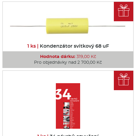

1 ks |
Kondenzátor svitkový 68 uF
Hodnota dárku:
319,00 Kč
Pro objednávky nad 2 700,00 Kč
