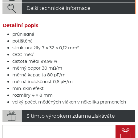

Další technické informace
Detailní popis
průhledná
potištěná
struktura žíly 7 × 32 × 0,12 mm²
OCC měď
čistota mědi 99.99 %
měrný odpor 30 mΩ/m
měrná kapacita 80 pF/m
měrná indukčnost 0,6 μH/m
min. skin efekt
rozměry 4 × 8 mm
velký počet měděných vláken v několika pramencích

S tímto výrobkem zdarma získáváte
