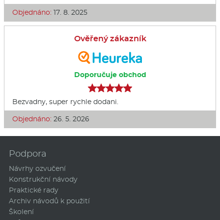
Objednáno:
17. 8. 2025
Ověřený zákazník
Doporučuje obchod
Bezvadny, super rychle dodani.
Objednáno:
26. 5. 2026
Podpora
Návrhy ozvučení
Konstrukční návody
Praktické rady
Archiv návodů k použití
Školení