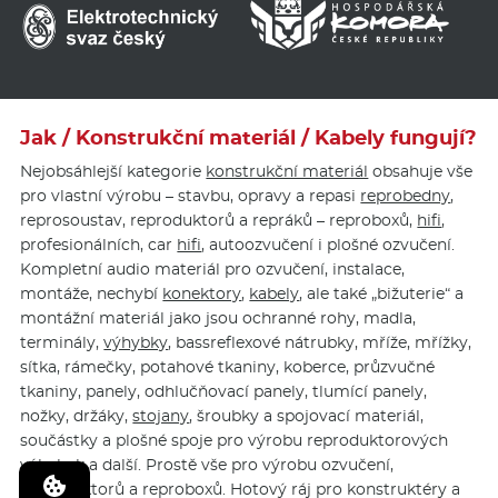
Jak / Konstrukční materiál / Kabely fungují?
Nejobsáhlejší kategorie
konstrukční materiál
obsahuje vše
pro vlastní výrobu – stavbu, opravy a repasi
reprobedny
,
reprosoustav, reproduktorů a repráků – reproboxů,
hifi
,
profesionálních, car
hifi
, autoozvučení i plošné ozvučení.
Kompletní audio materiál pro ozvučení, instalace,
montáže, nechybí
konektory
,
kabely
, ale také „bižuterie“ a
montážní materiál jako jsou ochranné rohy, madla,
terminály,
výhybky
, bassreflexové nátrubky, mříže, mřížky,
sítka, rámečky, potahové tkaniny, koberce, průzvučné
tkaniny, panely, odhlučňovací panely, tlumící panely,
nožky, držáky,
stojany
, šroubky a spojovací materiál,
součástky a plošné spoje pro výrobu reproduktorových
výhybek a další. Prostě vše pro výrobu ozvučení,
reproduktorů a reproboxů. Hotový ráj pro konstruktéry a