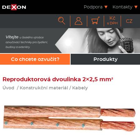
Podpora
Kontakty
Kč



CZ
s DPH
Co chcete ozvučit?
Produkty
Reproduktorová dvoulinka 2×2,5 mm²
Úvod
/
Konstrukční materiál
/
Kabely