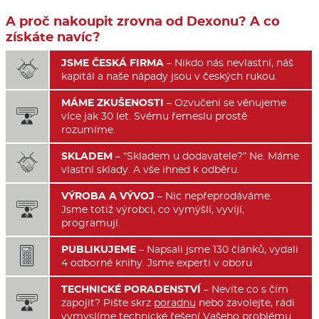
A proč nakoupit zrovna od Dexonu? A co
získáte navíc?
JSME ČESKÁ FIRMA
– Nikdo nás nevlastní, náš

kapitál a naše nápady jsou v českých rukou.
MÁME ZKUŠENOSTI
– Ozvučení se věnujeme

více jak 30 let. Svému řemeslu prostě
rozumíme.
SKLADEM
– “Skladem u dodavatele?” Ne. Máme

vlastní sklady. A vše ihned k odběru.
VÝROBA A VÝVOJ
– Nic nepřeprodáváme.

Jsme totiž výrobci, co vymýšlí, vyvíjí,
programují.
PUBLIKUJEME
– Napsali jsme 130 článků, vydali

4 odborné knihy. Jsme experti v oboru
TECHNICKÉ PORADENSTVÍ
– Nevíte co s čím

zapojit? Pište skrz
poradnu
nebo zavolejte, rádi
vymyslíme technické řešení Vašeho problému.