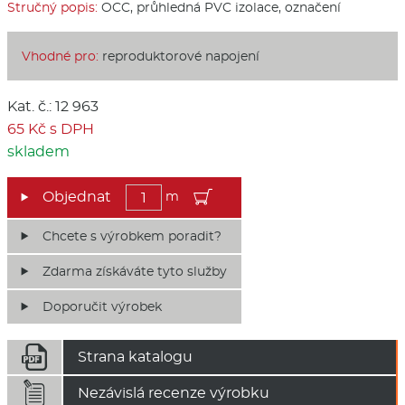
Stručný popis:
OCC, průhledná PVC izolace, označení
Vhodné pro:
reproduktorové napojení
Kat. č.: 12 963
65 Kč s DPH
skladem
m
Chcete s výrobkem poradit?
Zdarma získáváte tyto služby
Doporučit výrobek

Strana katalogu

Nezávislá recenze výrobku