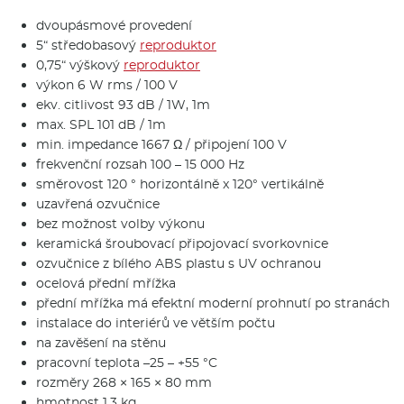
dvoupásmové provedení
5“ středobasový
reproduktor
0,75“ výškový
reproduktor
výkon 6 W rms / 100 V
ekv. citlivost 93 dB / 1W, 1m
max. SPL 101 dB / 1m
min. impedance 1667 Ω / připojení 100 V
frekvenční rozsah 100 – 15 000 Hz
směrovost 120 ° horizontálně x 120° vertikálně
uzavřená ozvučnice
bez možnost volby výkonu
keramická šroubovací připojovací svorkovnice
ozvučnice z bílého ABS plastu s UV ochranou
ocelová přední mřížka
přední mřížka má efektní moderní prohnutí po stranách
instalace do interiérů ve větším počtu
na zavěšení na stěnu
pracovní teplota –25 – +55 °C
rozměry 268 × 165 × 80 mm
hmotnost 1,3 kg