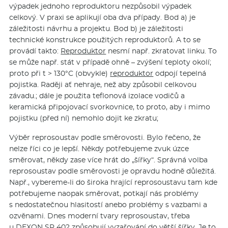
výpadek jednoho reproduktoru nezpůsobil výpadek
celkový. V praxi se aplikují oba dva případy. Bod a) je
záležitosti návrhu a projektu. Bod b) je záležitosti
technické konstrukce použitých reproduktorů. A to se
provádí takto:
Reproduktor
nesmí např. zkratovat linku. To
se může např. stát v případě ohně – zvýšení teploty okolí;
proto při t > 130°C (obvykle)
reproduktor
odpojí tepelná
pojistka. Raději ať nehraje, než aby způsobil celkovou
závadu.; dále je použita teflonová izolace vodičů a
keramická připojovací svorkovnice, to proto, aby i mimo
pojistku (před ní) nemohlo dojit ke zkratu;
Výběr reprosoustav podle směrovosti. Bylo řečeno, že
nelze říci co je lepší. Někdy potřebujeme zvuk úzce
směrovat, někdy zase více hrát do „šířky“. Správná volba
reprosoustav podle směrovosti je opravdu hodně důležitá.
Např., vybereme-li do široka hrající reprosoustavu tam kde
potřebujeme naopak směrovat, potkají nás problémy
s nedostatečnou hlasitostí anebo problémy s vazbami a
ozvěnami. Dnes moderní tvary reprosoustav, třeba
u
DEXON SP 402
způsobují vyzařování do větší šířky. Je to