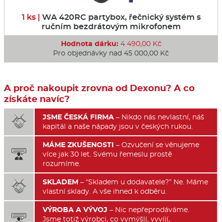
1 ks |
WA 420RC partybox, řečnický systém s
ručním bezdrátovým mikrofonem
Hodnota dárku:
4 490,00 Kč
Pro objednávky nad 45 000,00 Kč
A proč nakoupit zrovna od Dexonu? A co
získáte navíc?
JSME ČESKÁ FIRMA
– Nikdo nás nevlastní, náš

kapitál a naše nápady jsou v českých rukou.
MÁME ZKUŠENOSTI
– Ozvučení se věnujeme

více jak 30 let. Svému řemeslu prostě
rozumíme.
SKLADEM
– “Skladem u dodavatele?” Ne. Máme

vlastní sklady. A vše ihned k odběru.
VÝROBA A VÝVOJ
– Nic nepřeprodáváme.

Jsme totiž výrobci, co vymýšlí, vyvíjí,