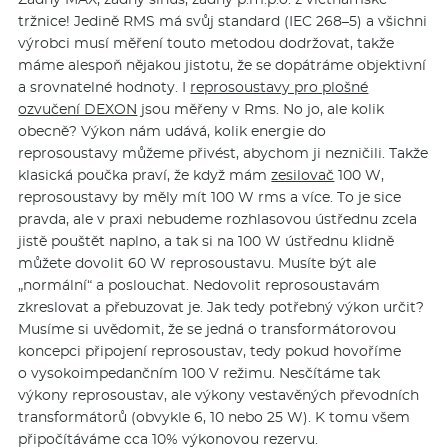
tržnice! Jedině RMS má svůj standard (IEC 268–5) a všichni
výrobci musí měření touto metodou dodržovat, takže
máme alespoň nějakou jistotu, že se dopátráme objektivní
a srovnatelné hodnoty. I
reprosoustavy pro plošné
ozvučení DEXON
jsou měřeny v Rms. No jo, ale kolik
obecně? Výkon nám udává, kolik energie do
reprosoustavy můžeme přivést, abychom ji nezničili. Takže
klasická poučka praví, že když mám
zesilovač
100 W,
reprosoustavy by měly mít 100 W rms a více. To je sice
pravda, ale v praxi nebudeme rozhlasovou ústřednu zcela
jistě pouštět naplno, a tak si na 100 W ústřednu klidně
můžete dovolit 60 W reprosoustavu. Musíte být ale
„normální“ a poslouchat. Nedovolit reprosoustavám
zkreslovat a přebuzovat je. Jak tedy potřebný výkon určit?
Musíme si uvědomit, že se jedná o transformátorovou
koncepci připojení reprosoustav, tedy pokud hovoříme
o vysokoimpedančním 100 V režimu. Nesčítáme tak
výkony reprosoustav, ale výkony vestavěných převodních
transformátorů (obvykle 6, 10 nebo 25 W). K tomu všem
připočítáváme cca 10% výkonovou rezervu.