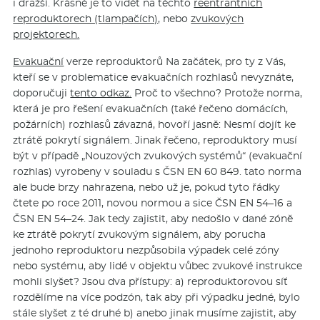
i dražší. Krásně je to vidět na těchto
reentrantních
reproduktorech (tlampačích),
nebo
zvukových
projektorech.
Evakuační
verze reproduktorů Na začátek, pro ty z Vás,
kteří se v problematice evakuačních rozhlasů nevyznáte,
doporučuji
tento odkaz.
Proč to všechno? Protože norma,
která je pro řešení evakuačních (také řečeno domácích,
požárních) rozhlasů závazná, hovoří jasně: Nesmí dojít ke
ztrátě pokrytí signálem. Jinak řečeno, reproduktory musí
být v případě „Nouzových zvukových systémů“ (evakuační
rozhlas) vyrobeny v souladu s ČSN EN 60 849. tato norma
ale bude brzy nahrazena, nebo už je, pokud tyto řádky
čtete po roce 2011, novou normou a sice ČSN EN 54–16 a
ČSN EN 54–24. Jak tedy zajistit, aby nedošlo v dané zóně
ke ztrátě pokrytí zvukovým signálem, aby porucha
jednoho reproduktoru nezpůsobila výpadek celé zóny
nebo systému, aby lidé v objektu vůbec zvukové instrukce
mohli slyšet? Jsou dva přístupy: a) reproduktorovou síť
rozdělíme na více podzón, tak aby při výpadku jedné, bylo
stále slyšet z té druhé b) anebo jinak musíme zajistit, aby