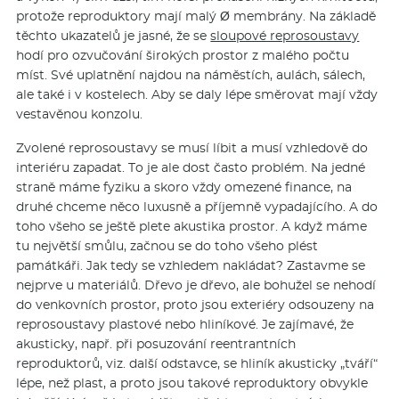
protože reproduktory mají malý Ø membrány. Na základě
těchto ukazatelů je jasné, že se
sloupové reprosoustavy
hodí pro ozvučování širokých prostor z malého počtu
míst. Své uplatnění najdou na náměstích, aulách, sálech,
ale také i v kostelech. Aby se daly lépe směrovat mají vždy
vestavěnou konzolu.
Zvolené reprosoustavy se musí líbit a musí vzhledově do
interiéru zapadat. To je ale dost často problém. Na jedné
straně máme fyziku a skoro vždy omezené finance, na
druhé chceme něco luxusně a příjemně vypadajícího. A do
toho všeho se ještě plete akustika prostor. A když máme
tu největší smůlu, začnou se do toho všeho plést
památkáři. Jak tedy se vzhledem nakládat? Zastavme se
nejprve u materiálů. Dřevo je dřevo, ale bohužel se nehodí
do venkovních prostor, proto jsou exteriéry odsouzeny na
reprosoustavy plastové nebo hliníkové. Je zajímavé, že
akusticky, např. při posuzování reentrantních
reproduktorů, viz. další odstavce, se hliník akusticky „tváří“
lépe, než plast, a proto jsou takové reproduktory obvykle