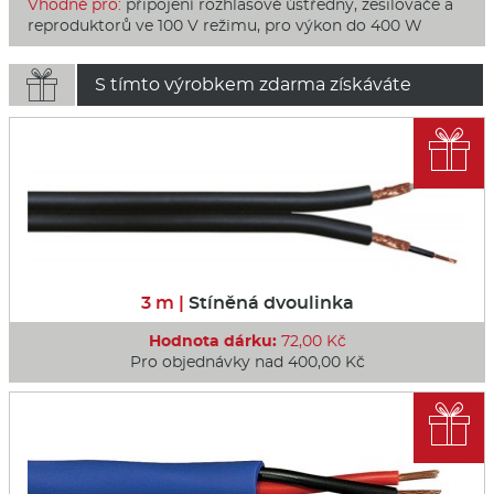
Vhodné pro:
připojení rozhlasové ústředny, zesilovače a
reproduktorů ve 100 V režimu, pro výkon do 400 W

S tímto výrobkem zdarma získáváte

3 m |
Stíněná dvoulinka
Hodnota dárku:
72,00 Kč
Pro objednávky nad 400,00 Kč
