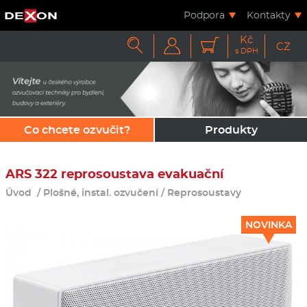
Podpora
Kontakty
Kč



CZ
s DPH
Co chcete ozvučit?
Produkty
ARS 322 reprosoustava evakuační
Úvod
/
Plošné, instal. ozvučení
/
Reprosoustavy
NOVINKA