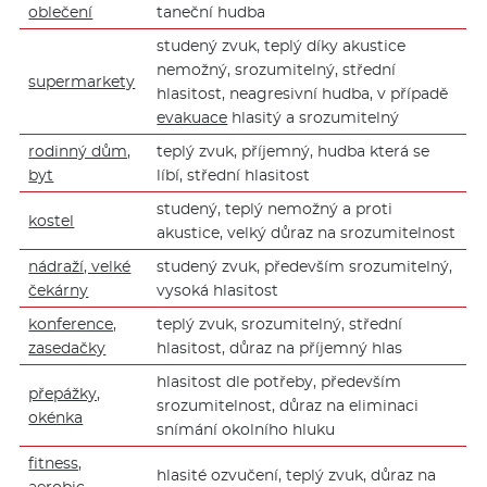
oblečení
taneční hudba
studený zvuk, teplý díky akustice
nemožný, srozumitelný, střední
supermarkety
hlasitost, neagresivní hudba, v případě
evakuace
hlasitý a srozumitelný
rodinný dům,
teplý zvuk, příjemný, hudba která se
byt
líbí, střední hlasitost
studený, teplý nemožný a proti
kostel
akustice, velký důraz na srozumitelnost
nádraží, velké
studený zvuk, především srozumitelný,
čekárny
vysoká hlasitost
konference,
teplý zvuk, srozumitelný, střední
zasedačky
hlasitost, důraz na příjemný hlas
hlasitost dle potřeby, především
přepážky,
srozumitelnost, důraz na eliminaci
okénka
snímání okolního hluku
fitness,
hlasité ozvučení, teplý zvuk, důraz na