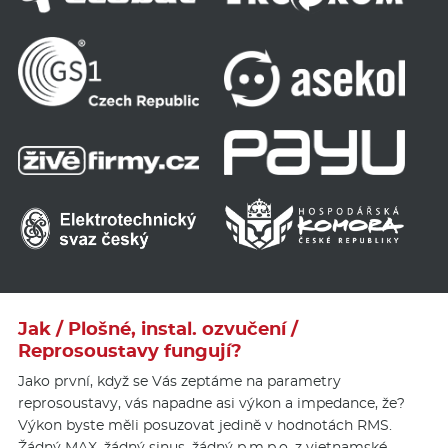
Jak / Plošné, instal. ozvučení /
Reprosoustavy fungují?
Jako první, když se Vás zeptáme na parametry
reprosoustavy, vás napadne asi výkon a impedance, že?
Výkon byste měli posuzovat jedině v hodnotách RMS.
Žádný MAX, žádný sinus, žádný p.m.p.o. z vietnamské