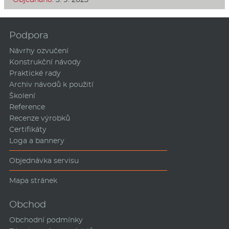
Podpora
Návrhy ozvučení
Konstrukční návody
Praktické rady
Archiv návodů k použití
Školení
Reference
Recenze výrobků
Certifikáty
Loga a bannery
Objednávka servisu
Mapa stránek
Obchod
Obchodní podmínky