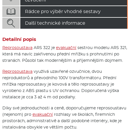

Rádce pro výběr vhodné sestavy

Další technické informace
Detailní popis
Reprosoustava
ARS 322 je
evakuační
sestrou modelu ARS 321,
která má navíc zakřivenou přední mřížku s prohnutími po
stranách. Působí tak modernějším a příjemnějším dojmem.
Reprosoustava
využívá uzavřené ozvučnice, dvou
reproduktorů a převodního 100V transformátoru. Přední
mřížka reprosoustavy je kovová a tělo reprosoustavy je
vyrobeno z ABS plastu s UV ochranou. Doporučená výška
instalace je cca 3 až 4 m od podlahy.
Díky své jednoduchosti a ceně, doporučujeme reprosoustavu
(nejenom) pro
evakuační
rozhlasy ve školách, firemních
prostorách, administrativě a další podobné interiéry, kde je
instalována obvykle ve větším počtu.