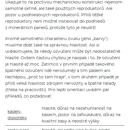
Ukazuje to na poctivou mechanickou konstrukci nejenom
samotné skříně, ale také použitých reproduktorů. Ale
pozor u podhledových reproduktorů. Příliš těžké
reproduktory není možné instalovat do podhledů
z minerálních panelů, protože tyto je neudrží.
Kromě samotného charakteru zvuku (jeho „barvy“)
musíme dbát také na správnou hlasitost. Asi si
uvědomujete, že někdy ozvučení může být nedostatečně
hlasité. Ovšem častou chybou je naopak i to, že ozvučení
je hlasité až moc. Zatímco v prvním případě takového
špatného ozvučení lidé nerozumějí a tím pádem ani
nechápou, „proč to tam hraje“, v tom druhém případě je
příliš velká hlasitost zdrojem nervozity a špatné nálady
(třeba na pracovišti). Pro lepší orientaci uvádím pár
příkladů, co požadovat:
hlasité, důraz na nezahuhlanost na
kapely,
basech, pozor na zafoukávání, důraz na
diskotéky
kvalitní basy a neostré výšky