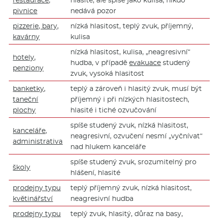
restaurace,
hlasité, ale spíše jako kulisa, nikdo
pivnice
nedává pozor
pizzerie, bary,
nízká hlasitost, teplý zvuk, příjemný,
kavárny
kulisa
nízká hlasitost, kulisa, „neagresivní“
hotely,
hudba, v případě
evakuace
studený
penziony
zvuk, vysoká hlasitost
banketky,
teplý a zároveň i hlasitý zvuk, musí být
taneční
příjemný i při nízkých hlasitostech,
plochy
hlasité i tiché ozvučování
spíše studený zvuk, nízká hlasitost,
kanceláře,
neagresivní, ozvučení nesmí „vyčnívat“
administrativa
nad hlukem kanceláře
spíše studený zvuk, srozumitelný pro
školy
hlášení, hlasité
prodejny typu
teplý příjemný zvuk, nízká hlasitost,
květinářství
neagresivní hudba
prodejny typu
teplý zvuk, hlasitý, důraz na basy,