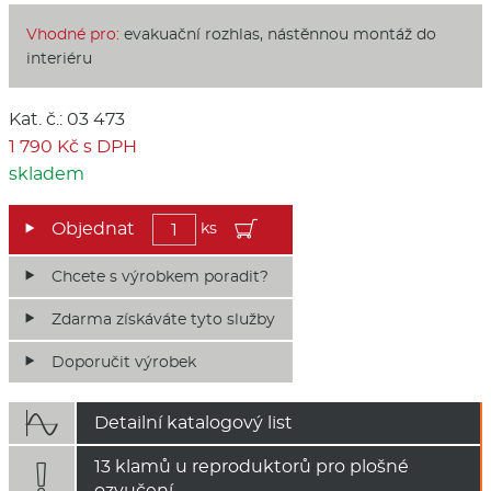
Vhodné pro:
evakuační rozhlas, nástěnnou montáž do
interiéru
Kat. č.: 03 473
1 790 Kč s DPH
skladem
ks
Chcete s výrobkem poradit?
Zdarma získáváte tyto služby
Doporučit výrobek

Detailní katalogový list
13 klamů u reproduktorů pro plošné

ozvučení