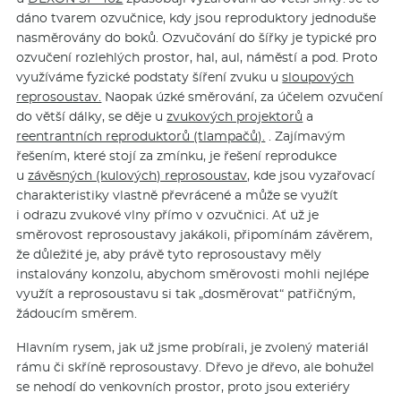
dáno tvarem ozvučnice, kdy jsou reproduktory jednoduše
nasměrovány do boků. Ozvučování do šířky je typické pro
ozvučení rozlehlých prostor, hal, aul, náměstí a pod. Proto
využíváme fyzické podstaty šíření zvuku u
sloupových
reprosoustav.
Naopak úzké směrování, za účelem ozvučení
do větší dálky, se děje u
zvukových projektorů
a
reentrantních reproduktorů (tlampačů).
. Zajímavým
řešením, které stojí za zmínku, je řešení reprodukce
u
závěsných (kulových) reprosoustav,
kde jsou vyzařovací
charakteristiky vlastně převrácené a může se využít
i odrazu zvukové vlny přímo v ozvučnici. Ať už je
směrovost reprosoustavy jakákoli, připomínám závěrem,
že důležité je, aby právě tyto reprosoustavy měly
instalovány konzolu, abychom směrovosti mohli nejlépe
využít a reprosoustavu si tak „dosměrovat“ patřičným,
žádoucím směrem.
Hlavním rysem, jak už jsme probírali, je zvolený materiál
rámu či skříně reprosoustavy. Dřevo je dřevo, ale bohužel
se nehodí do venkovních prostor, proto jsou exteriéry