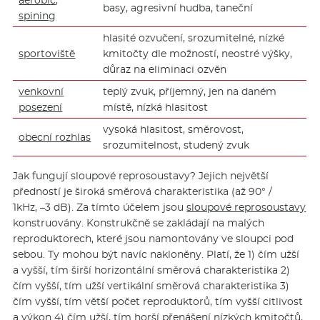
aerobic,
basy, agresivní hudba, taneční
spining
hlasité ozvučení, srozumitelné, nízké
sportoviště
kmitočty dle možností, neostré výšky,
důraz na eliminaci ozvěn
venkovní
teplý zvuk, příjemný, jen na daném
posezení
místě, nízká hlasitost
vysoká hlasitost, směrovost,
obecní rozhlas
srozumitelnost, studený zvuk
Jak fungují sloupové reprosoustavy? Jejich největší
předností je široká směrová charakteristika (až 90° /
1kHz, –3 dB). Za tímto účelem jsou
sloupové reprosoustavy
konstruovány. Konstrukčně se zakládají na malých
reproduktorech, které jsou namontovány ve sloupci pod
sebou. Ty mohou být navíc nakloněny. Platí, že 1) čím užší
a vyšší, tím širší horizontální směrová charakteristika 2)
čím vyšší, tím užší vertikální směrová charakteristika 3)
čím vyšší, tím větší počet reproduktorů, tím vyšší citlivost
a výkon 4) čím užší, tím horší přenášení nízkých kmitočtů,