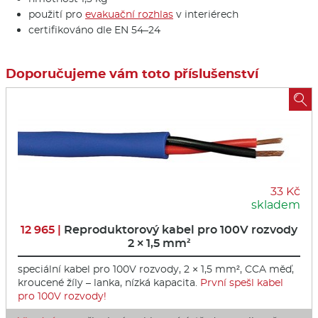
použití pro
evakuační rozhlas
v interiérech
certifikováno dle EN 54–24
Doporučujeme vám toto příslušenství

33 Kč
skladem
12 965 |
Reproduktorový kabel pro 100V rozvody
2 × 1,5 mm²
speciální kabel pro 100V rozvody, 2 × 1,5 mm², CCA měď,
kroucené žíly – lanka, nízká kapacita.
První spešl kabel
pro 100V rozvody!