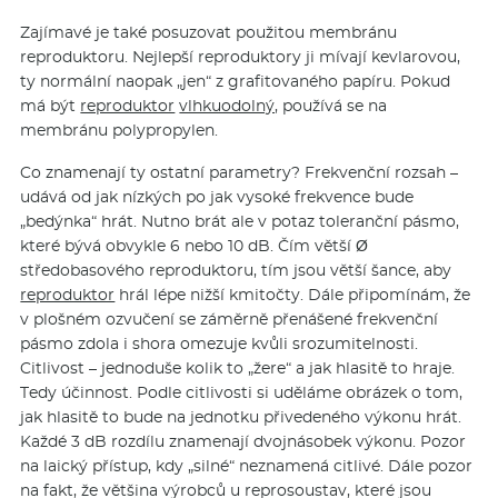
Zajímavé je také posuzovat použitou membránu
reproduktoru. Nejlepší reproduktory ji mívají kevlarovou,
ty normální naopak „jen“ z grafitovaného papíru. Pokud
má být
reproduktor
vlhkuodolný,
používá se na
membránu polypropylen.
Co znamenají ty ostatní parametry? Frekvenční rozsah –
udává od jak nízkých po jak vysoké frekvence bude
„bedýnka“ hrát. Nutno brát ale v potaz toleranční pásmo,
které bývá obvykle 6 nebo 10 dB. Čím větší Ø
středobasového reproduktoru, tím jsou větší šance, aby
reproduktor
hrál lépe nižší kmitočty. Dále připomínám, že
v plošném ozvučení se záměrně přenášené frekvenční
pásmo zdola i shora omezuje kvůli srozumitelnosti.
Citlivost – jednoduše kolik to „žere“ a jak hlasitě to hraje.
Tedy účinnost. Podle citlivosti si uděláme obrázek o tom,
jak hlasitě to bude na jednotku přivedeného výkonu hrát.
Každé 3 dB rozdílu znamenají dvojnásobek výkonu. Pozor
na laický přístup, kdy „silné“ neznamená citlivé. Dále pozor
na fakt, že většina výrobců u reprosoustav, které jsou