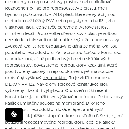
odsouzeny na reprosoustavy plastové nebo hliníkové.
Rozhodneme-li se pro reprosoustavy z plastu, měli
bychom požadovat tzv. ABS plast, které se vyrábí jinou
metodou než běžný PVC nebo polystyren a tudíž i jeho
vlastnosti jsou, co se týče barevné a tvarové stálosti,
mnohem lepší. Proto volba dřevo / kov / plast je volbou
o vzhledu a také volbou klimatické výdrže reprosoustavy.
Zvuková kvalita reprosoustavy je dána zejména kvalitou
použitého reproduktoru. Za naprostou špičku v konstrukci
reproduktorů, ať už podhledových nebo skříňkových
reprosoustav, považujeme reproduktory koaxiální, které
jsou tvořeny basovým reproduktorem, jež má souose
umístěný výškový
reproduktor
. To je vidět u modelu
DEXON RP 122.
Navíc ony špičkové konstrukce jsou
vybaveny i kvalitní výhybkou. O úroveň nižší řešení
konstrukce, je použití tzv. výškového difuzoru. Je to takový
kalíšek umístěný souose na membráně. Díky jeho
přítomnosti
reproduktor
dokáže lépe zahrát vyšší
kmitočty. Nejnižším stupněm konstrukčního řešení je „jen“
použití širokopásmového reproduktoru, což je klasický
elektromagnetický
reproduktor
, po kterém chceme, aby