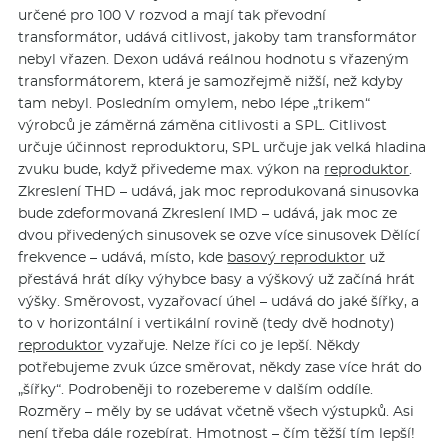
určené pro 100 V rozvod a mají tak převodní
transformátor, udává citlivost, jakoby tam transformátor
nebyl vřazen. Dexon udává reálnou hodnotu s vřazeným
transformátorem, která je samozřejmě nižší, než kdyby
tam nebyl. Posledním omylem, nebo lépe „trikem“
výrobců je záměrná záměna citlivosti a SPL. Citlivost
určuje účinnost reproduktoru, SPL určuje jak velká hladina
zvuku bude, když přivedeme max. výkon na
reproduktor
.
Zkreslení THD – udává, jak moc reprodukovaná sinusovka
bude zdeformovaná Zkreslení IMD – udává, jak moc ze
dvou přivedených sinusovek se ozve více sinusovek Dělící
frekvence – udává, místo, kde
basový reproduktor
už
přestává hrát díky výhybce basy a výškový už začíná hrát
výšky. Směrovost, vyzařovací úhel – udává do jaké šířky, a
to v horizontální i vertikální rovině (tedy dvě hodnoty)
reproduktor
vyzařuje. Nelze říci co je lepší. Někdy
potřebujeme zvuk úzce směrovat, někdy zase více hrát do
„šířky“. Podrobeněji to rozebereme v dalším oddíle.
Rozměry – měly by se udávat včetně všech výstupků. Asi
není třeba dále rozebírat. Hmotnost – čím těžší tím lepší!