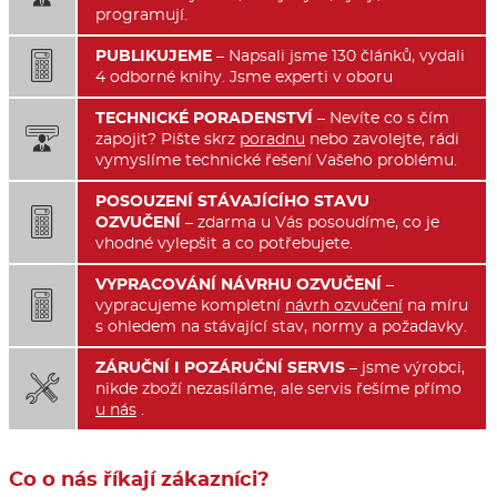
programují.
PUBLIKUJEME
– Napsali jsme 130 článků, vydali

4 odborné knihy. Jsme experti v oboru
TECHNICKÉ PORADENSTVÍ
– Nevíte co s čím

zapojit? Pište skrz
poradnu
nebo zavolejte, rádi
vymyslíme technické řešení Vašeho problému.
POSOUZENÍ STÁVAJÍCÍHO STAVU

OZVUČENÍ
– zdarma u Vás posoudíme, co je
vhodné vylepšit a co potřebujete.
VYPRACOVÁNÍ NÁVRHU OZVUČENÍ
–

vypracujeme kompletní
návrh ozvučení
na míru
s ohledem na stávající stav, normy a požadavky.
ZÁRUČNÍ I POZÁRUČNÍ SERVIS
– jsme výrobci,

nikde zboží nezasíláme, ale servis řešíme přímo
u nás
.
Co o nás říkají zákazníci?