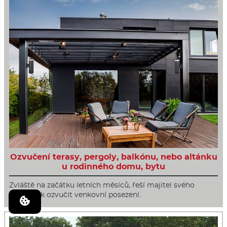
Ozvučení terasy, pergoly, balkónu, nebo altánku
u rodinného domu, bytu
Zvláště na začátku letních měsíců, řeší majitel svého
obydlí, jak ozvučit venkovní posezení.