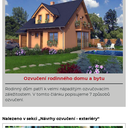
Ozvučení rodinného domu a bytu
Rodinný dům patří k velmi nápaditým ozvučovacím
záležitostem. V tomto článku popisujeme 7 způsobů
ozvučení.
Nalezeno v sekci „Návrhy ozvučení - exteriéry“