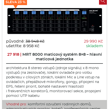

SLEVA 23 %
původně:
38 948 Kč
29 990 Kč
ušetříte: 8 958 Kč
skladem
27 918 |
MRT 8000 maticový systém 8×8 – hlavní
maticová jednotka
architektura 8 stereo vstupů (zdroje signálu) x 8 mono
výstupů (na zesilovače), lokální ovladače pro volbu
podkresu v cílových zónách, lokální Mic a Line vstup na
ovládačích, přepážkové mikrofony, gongy, připojení na
EPS, řešení priorit, bohaté nastavení hlasitostí
i frekvenčních korektorů, monitorovací sekce, propojení
pomocí UTP kabelu
Vhodné pro:
komfortní ozvučení rodinných domů,
administrativních prostor, hotelů, konferenčních center,