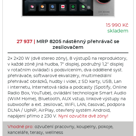
15 990 Kč
skladem
27 937 |
MRP 8205 nástěnný přehrávač se
zesilovačem
2× 2×20 W (dvě stereo zóny), 8 výstupů na reproduktory,
v každé zóně jiná hudba, 7“ displej, podružný 1,2“ displej
v rotačním ovládači s podsvícením, dva oddělené syst.
přehrávače, softwarové ekvalizéry, multimediální
přehrávač obrázků, hudby i videí, z SD karty, USB, Lan
i internetu, Internetová rádia a podcasty (Spotify, Online
Radio Box, YouTube), ovládání technologie Smart Audio
(WiiM Home), Bluetooth, AUX vstup, linkové výstupy na
subwoofer a ext. zesilovač, WiFi, LAN, časovač, podpora
DLNA / UpNP, AirPlay, otevřený systém Android,
napájení přímo z 230 V.
Nyní ozvučíte dvě zóny!
Vhodné pro:
ozvučení pracovny, koupelny, pokoje,
kanceláře, terasy, wellness