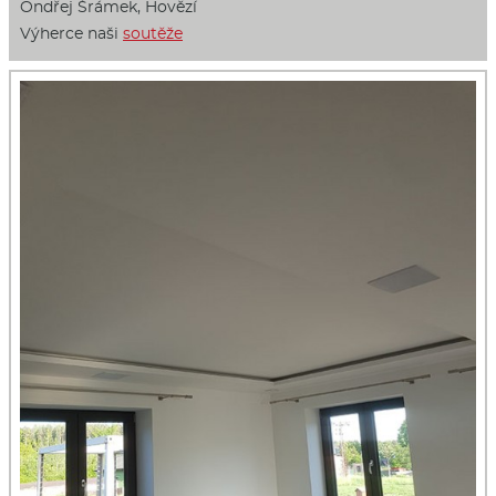
Ondřej Šrámek, Hovězí
Výherce naši
soutěže