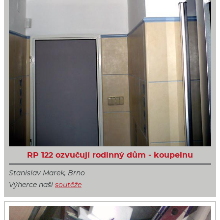
RP 122 ozvučují rodinný dům - koupelnu
Stanislav Marek, Brno
Výherce naši
soutěže