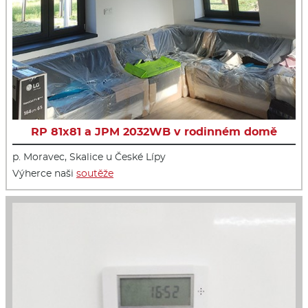
RP 81x81 a JPM 2032WB v rodinném domě
p. Moravec, Skalice u České Lípy
Výherce naši
soutěže