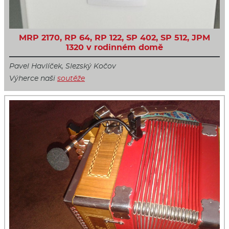
MRP 2170, RP 64, RP 122, SP 402, SP 512, JPM
1320 v rodinném domě
Pavel Havlíček, Slezský Kočov
Výherce naši
soutěže