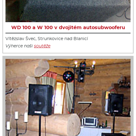
WD 100 a W 100 v dvojitém autosubwooferu
Vítězslav Švec, Strunkovice nad Blanicí
Výherce naši
soutěže