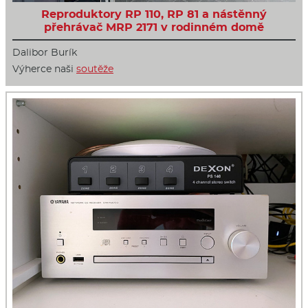
Reproduktory RP 110, RP 81 a nástěnný
přehrávač MRP 2171 v rodinném domě
Dalibor Burík
Výherce naši
soutěže