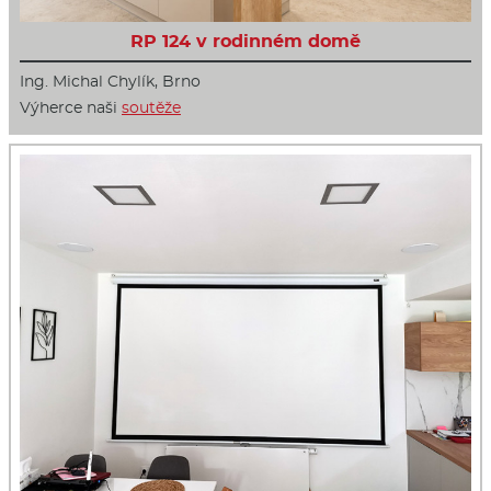
RP 124 v rodinném domě
Ing. Michal Chylík, Brno
Výherce naši
soutěže