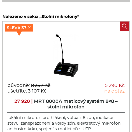
Nalezeno v sekci „Stolní mikrofony“

SLEVA 37 %
původně:
8 397 Kč
5 290 Kč
ušetříte: 3 107 Kč
na dotaz
27 920 |
MRT 8000A maticový systém 8×8 –
stolní mikrofon
lokální mikrofon pro hlášení, volba z 8 zón, indikace
stavu, zaneprázdnění a volby zón, elektretový mikrofon
an husím krku, spojení s maticí přes UTP