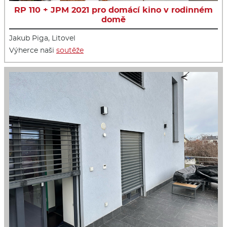
RP 110 + JPM 2021 pro domácí kino v rodinném
domě
Jakub Piga, Litovel
Výherce naši
soutěže