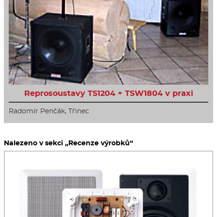
Reprosoustavy TS1204 + TSW1804 v praxi
Radomír Penčák, Třinec
Nalezeno v sekci „Recenze výrobků“