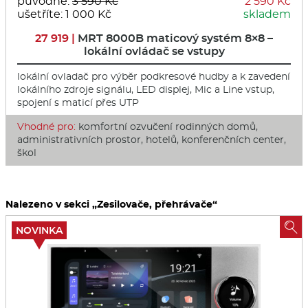
původně:
3 590 Kč
2 590 Kč
ušetříte: 1 000 Kč
skladem
27 919 |
MRT 8000B maticový systém 8×8 –
lokální ovládač se vstupy
lokální ovladač pro výběr podkresové hudby a k zavedení
lokálního zdroje signálu, LED displej, Mic a Line vstup,
spojení s maticí přes UTP
Vhodné pro:
komfortní ozvučení rodinných domů,
administrativních prostor, hotelů, konferenčních center,
škol
Nalezeno v sekci „Zesilovače, přehrávače“

NOVINKA