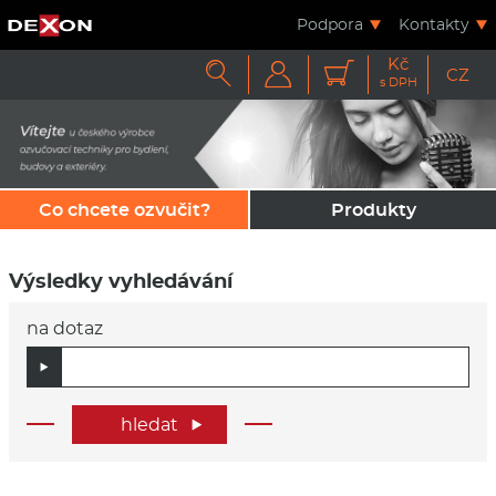
Podpora
Kontakty
Kč



CZ
s DPH
Co chcete ozvučit?
Produkty
Výsledky vyhledávání
na dotaz
hledat
