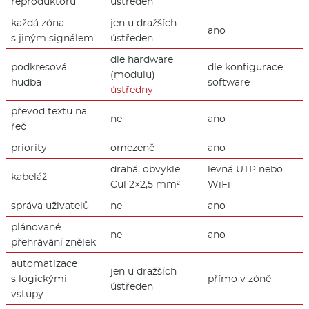
reproduktorů
ústředen
každá zóna
jen u dražších
ano
s jiným signálem
ústředen
dle hardware
podkresová
dle konfigurace
(modulu)
hudba
software
ústředny
převod textu na
ne
ano
řeč
priority
omezeně
ano
drahá, obvykle
levná UTP nebo
kabeláž
Cul 2×2,5 mm²
WiFi
správa uživatelů
ne
ano
plánované
ne
ano
přehrávání znělek
automatizace
jen u dražších
s logickými
přímo v zóně
ústředen
vstupy