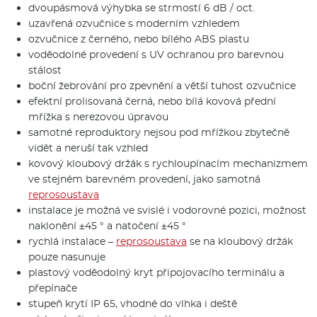
dvoupásmová výhybka se strmostí 6 dB / oct.
uzavřená ozvučnice s moderním vzhledem
ozvučnice z černého, nebo bílého ABS plastu
voděodolné provedení s UV ochranou pro barevnou
stálost
boční žebrování pro zpevnění a větší tuhost ozvučnice
efektní prolisovaná černá, nebo bílá kovová přední
mřížka s nerezovou úpravou
samotné reproduktory nejsou pod mřížkou zbytečně
vidět a neruší tak vzhled
kovový kloubový držák s rychloupínacím mechanizmem
ve stejném barevném provedení, jako samotná
reprosoustava
instalace je možná ve svislé i vodorovné pozici, možnost
naklonění ±45 ° a natočení ±45 °
rychlá instalace –
reprosoustava
se na kloubový držák
pouze nasunuje
plastový voděodolný kryt připojovacího terminálu a
přepínače
stupeň krytí IP 65, vhodné do vlhka i deště