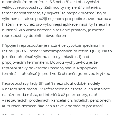
o nominálním průměru 4, 6,5 nebo 8“ a z toho vychází
velikost reprosoustavy. Zatímco ty nejmenší v interiéru
téměř nepostřehnete, ty největší se naopak prozradí svým
výkonem, a tak se použijí nejenom pro podkresovou hudbu a
hlášení, ale rovněž pro výkonnější aplikace, např. ty taneční a
hudební. Pro velmi náročné a rozlehlé prostory, je možné
reprosoustavy doplnit subwooferem.
Připojení reprosoustav je možné ve vysokoimpedančním
režimu (100 V), nebo v nízkoimpedančním režimu (8 Ω). Na to
je určen přepínač výkonu (a tedy i hlasitosti) nad
připojovacím terminálem. Dobrou vychytávkou je, že
reprosoustavy dokážeme i zcela vypnout. Připojovací
terminál a přepínač je proti vodě chráněn gumovou krytkou.
Reprosoustavy řady SP patří mezi dlouhodobé modely
v našem sortimentu. V referencích naleznete jejich instalace
na různorodá místa, od interiérů až po exteriéry, např.
v restauracích, prodejnách, kancelářích, hotelích, penzionech,
kulturních domech, školách a také v domácím prostředí.