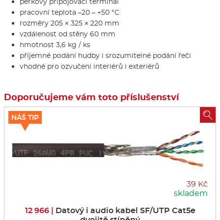
pérkový připojovací terminál
pracovní teplota –20 – +50 °C
rozměry 205 × 325 × 220 mm
vzdálenost od stěny 60 mm
hmotnost 3,6 kg / ks
příjemné podání hudby i srozumitelné podání řeči
vhodné pro ozvučení interiérů i exteriérů
Doporučujeme vám toto příslušenství

NÁŠ TIP
39 Kč
skladem
12 966 |
Datový i audio kabel SF/UTP Cat5e
dvojitě stíněný