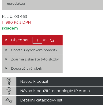
reproduktor
Kat. č.: 03 463
11 990 Kč s DPH
skladem
ks
Chcete s výrobkem poradit?
Zdarma získáváte tyto služby
Doporučit výrobek

Návod k použití

Návod k použití technologie IP Audio

Detailní katalogový list