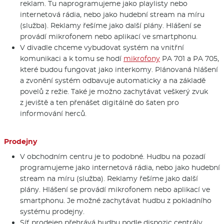
reklam. Tu naprogramujeme jako playlisty nebo
internetová rádia, nebo jako hudební stream na míru
(služba). Reklamy řešíme jako další plány. Hlášení se
provádí mikrofonem nebo aplikací ve smartphonu.
V divadle chceme vybudovat systém na vnitřní
komunikaci a k tomu se hodí
mikrofony
PA 701 a PA 705,
které budou fungovat jako interkomy. Plánovaná hlášení
a zvonění systém odbavuje automaticky a na základě
povelů z režie. Také je možno zachytávat veškerý zvuk
z jeviště a ten přenášet digitálně do šaten pro
informování herců.
Prodejny
V obchodním centru je to podobné. Hudbu na pozadí
programujeme jako internetová rádia, nebo jako hudební
stream na míru (služba). Reklamy řešíme jako další
plány. Hlášení se provádí mikrofonem nebo aplikací ve
smartphonu. Je možné zachytávat hudbu z pokladního
systému prodejny.
Síť prodejen přehrává hudbu podle dispozic centrály.