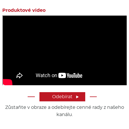
Produktové video
Odebírat

Zůstaňte v obraze a odebírejte cenné rady z našeho
kanálu.