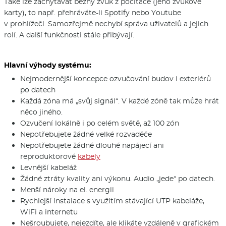
Také lze zachytávat běžný zvuk z počítače (jeho zvukové
karty), to např. přehráváte-li Spotify nebo Youtube
v prohlížeči. Samozřejmě nechybí správa uživatelů a jejich
rolí. A další funkčnosti stále přibývají.
Hlavní výhody systému:
Nejmodernější koncepce ozvučování budov i exteriérů
po datech
Každá zóna má „svůj signál“. V každé zóně tak může hrát
něco jiného.
Ozvučení lokálně i po celém světě, až 100 zón
Nepotřebujete žádné velké rozvaděče
Nepotřebujete žádné dlouhé napájecí ani
reproduktorové
ka­bely
Levnější kabeláž
Žádné ztráty kvality ani výkonu. Audio „jede“ po datech.
Menší nároky na el. energii
Rychlejší instalace s využitím stávající UTP kabeláže,
WiFi a internetu
Nešroubujete, nejezdíte, ale klikáte vzdáleně v grafickém