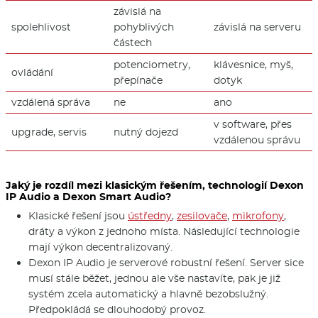
závislá na
spolehlivost
pohyblivých
závislá na serveru
částech
potenciometry,
klávesnice, myš,
ovládání
přepínače
dotyk
vzdálená správa
ne
ano
v software, přes
upgrade, servis
nutný dojezd
vzdálenou správu
Jaký je rozdíl mezi klasickým řešením, technologií Dexon
IP Audio a Dexon Smart Audio?
Klasické řešení jsou
ústředny
,
zesilovače
,
mikrofony
,
dráty a výkon z jednoho místa. Následující technologie
mají výkon decentralizovaný.
Dexon IP Audio je serverové robustní řešení. Server sice
musí stále běžet, jednou ale vše nastavíte, pak je již
systém zcela automatický a hlavně bezobslužný.
Předpokládá se dlouhodobý provoz.