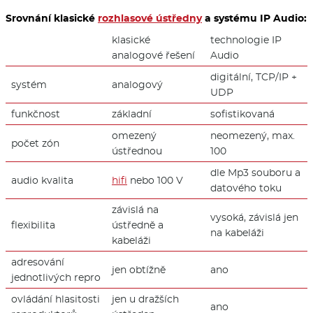
Srovnání klasické
rozhlasové ústředny
a systému IP Audio:
klasické
technologie IP
analogové řešení
Audio
digitální, TCP/IP +
systém
analogový
UDP
funkčnost
základní
sofistikovaná
omezený
neomezený, max.
počet zón
ústřednou
100
dle Mp3 souboru a
audio kvalita
hifi
nebo 100 V
datového toku
závislá na
vysoká, závislá jen
flexibilita
ústředně a
na kabeláži
kabeláži
adresování
jen obtížně
ano
jednotlivých repro
ovládání hlasitosti
jen u dražších
ano