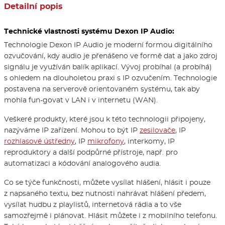
Detailní popis
Technické vlastnosti systému Dexon IP Audio:
Technologie Dexon IP Audio je moderní formou digitálního
ozvučování, kdy audio je přenášeno ve formě dat a jako zdroj
signálu je využíván balík aplikací. Vývoj probíhal (a probíhá)
s ohledem na dlouholetou praxi s IP ozvučením. Technologie
postavena na serverově orientovaném systému, tak aby
mohla fun-govat v LAN i v internetu (WAN).
Veškeré produkty, které jsou k této technologii připojeny,
nazýváme IP zařízení. Mohou to být IP
zesilovače
, IP
rozhlasové ústředny
, IP
mikrofony
, interkomy, IP
reproduktory a další podpůrné přístroje, např. pro
automatizaci a kódování analogového audia.
Co se týče funkčnosti, můžete vysílat hlášení, hlásit i pouze
z napsaného textu, bez nutnosti nahrávat hlášení předem,
vysílat hudbu z playlistů, internetová rádia a to vše
samozřejmě i plánovat. Hlásit můžete i z mobilního telefonu.