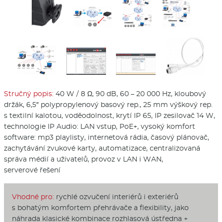
Stručný popis:
40 W / 8 Ω, 90 dB, 60 – 20 000 Hz, kloubový
držák, 6,5″ polypropylenový basový rep., 25 mm výškový rep.
s textilní kalotou, voděodolnost, krytí IP 65, IP zesilovač 14 W,
technologie IP Audio: LAN vstup, PoE+, vysoký komfort
software: mp3 playlisty, internetová rádia, časový plánovač,
zachytávání zvukové karty, automatizace, centralizovaná
správa médií a uživatelů, provoz v LAN i WAN,
serverové řešení
Vhodné pro:
rychlé ozvučení interiérů i exteriérů
s bohatým komfortem přehrávače a flexibility, jako
náhrada klasické kombinace rozhlasová ústředna +