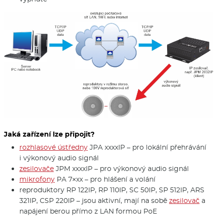
Jaká zařízení lze připojit?
rozhlasové ústředny
JPA xxxxIP – pro lokální přehrávání
i výkonový audio signál
zesilovače
JPM xxxxIP – pro výkonový audio signál
mikrofony
PA 7×xx – pro hlášení a volání
reproduktory RP 122IP, RP 110IP, SC 50IP, SP 512IP, ARS
321IP, CSP 220IP – jsou aktivní, mají na sobě
zesilovač
a
napájení berou přímo z LAN formou PoE