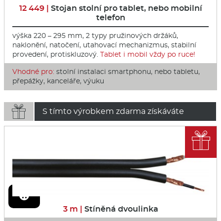
12 449 |
Stojan stolní pro tablet, nebo mobilní
telefon
výška 220 – 295 mm, 2 typy pružinových držáků,
naklonění, natočení, utahovací mechanizmus, stabilní
provedení, protiskluzový.
Tablet i mobil vždy po ruce!
Vhodné pro:
stolní instalaci smartphonu, nebo tabletu,
přepážky, kanceláře, výuku

S tímto výrobkem zdarma získáváte

3 m |
Stíněná dvoulinka