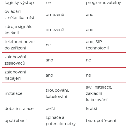
logický výstup
ne
programovatelný
ovládání
omezeně
ano
z několika míst
zdroje signálu
omezeně
ano
kdekoli
telefonní hovor
ano, SIP
ne
do zařízení
technologií
zálohování
ano
ne
zesilovačů
zálohovaní
ano
ne
napájení
sw. instalace,
šroubování,
instalace
základní
kabelování
kabelování
doba instalace
delší
kratší
spínače a
opotřebení
bez opotřebení
potenciometry