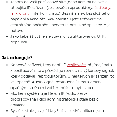
Jenom do vaší počítačové sítě (nebo kdekoli na světě)
připojíte IP zařízení (zesilovače, reproduktory,
ústředny
,
mikrofony
, interkomy, atp.) Bez námahy, bez složitého
napájení a kabeláže. Pak nainstalujete software do
centrálního počítače – serveru a obslužné aplikace. A je
hotovo.
Jako kabeláž vyžijeme stávající strukturovanou UTP,
popř. WiFi
Jak to funguje?
Koncová zařízení, tedy např. IP
zesilovače
, přijímají data
z počítačové sítě a převádí je rovnou na výkonový signál,
který dodávají reproduktorům. U některých IP zařízení to
je i opačně: Audio signál poslouchají a data z nich
opačným směrem tvoří. A může to být i video.
Mozkem systému je Dexon IP Audio Server –
propracovaná řídící administrátorská stále běžící
aplikace.
Systém stále „hraje“ i když uživatelské aplikace jsou
vypnuté