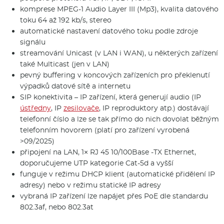
komprese MPEG-1 Audio Layer III (Mp3), kvalita datového
toku 64 až 192 kb/s, stereo
automatické nastavení datového toku podle zdroje
signálu
streamování Unicast (v LAN i WAN), u některých zařízení
také Multicast (jen v LAN)
pevný buffering v koncových zařízeních pro překlenutí
výpadků datové sítě a internetu
SIP konektivita – IP zařízení, která generují audio (IP
ústředny
, IP
zesilovače
, IP reproduktory atp.) dostávají
telefonní číslo a lze se tak přímo do nich dovolat běžným
telefonním hovorem (platí pro zařízení vyrobená
>09/2025)
připojení na LAN, 1× RJ 45 10/100Base -TX Ethernet,
doporučujeme UTP kategorie Cat-5d a vyšší
funguje v režimu DHCP klient (automatické přidělení IP
adresy) nebo v režimu statické IP adresy
vybraná IP zařízení lze napájet přes PoE dle standardu
802.3af, nebo 802.3at