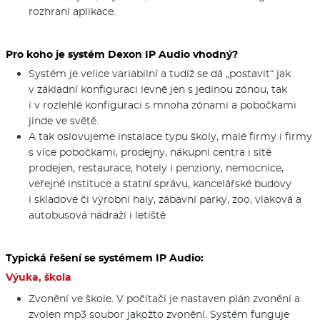
rozhraní aplikace.
Pro koho je systém Dexon IP Audio vhodný?
Systém je velice variabilní a tudíž se dá „postavit“ jak
v základní konfiguraci levně jen s jedinou zónou, tak
i v rozlehlé konfiguraci s mnoha zónami a pobočkami
jinde ve světě.
A tak oslovujeme instalace typu školy, malé firmy i firmy
s více pobočkami, prodejny, nákupní centra i sítě
prodejen, restaurace, hotely i penziony, nemocnice,
veřejné instituce a statní správu, kancelářské budovy
i skladové či výrobní haly, zábavní parky, zoo, vlaková a
autobusová nádraží i letiště
Typická řešení se systémem IP Audio:
Výuka, škola
Zvonění ve škole. V počítači je nastaven plán zvonění a
zvolen mp3 soubor jakožto zvonění. Systém funguje