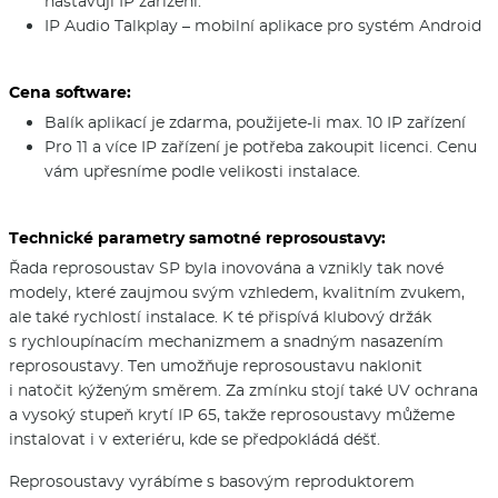
nastavují IP zařízení.
IP Audio Talkplay – mobilní aplikace pro systém Android
Cena software:
Balík aplikací je zdarma, použijete-li max. 10 IP zařízení
Pro 11 a více IP zařízení je potřeba zakoupit licenci. Cenu
vám upřesníme podle velikosti instalace.
Technické parametry samotné reprosoustavy:
Řada reprosoustav SP byla inovována a vznikly tak nové
modely, které zaujmou svým vzhledem, kvalitním zvukem,
ale také rychlostí instalace. K té přispívá klubový držák
s rychloupínacím mechanizmem a snadným nasazením
reprosoustavy. Ten umožňuje reprosoustavu naklonit
i natočit kýženým směrem. Za zmínku stojí také UV ochrana
a vysoký stupeň krytí IP 65, takže reprosoustavy můžeme
instalovat i v exteriéru, kde se předpokládá déšť.
Reprosoustavy vyrábíme s basovým reproduktorem