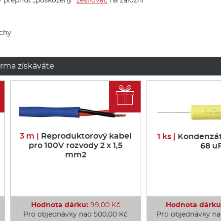
uchy
rma získáváte

3 m |
Reproduktorový kabel
1 ks |
Kondenzát
pro 100V rozvody 2 x 1,5
68 u
mm2
Hodnota dárku:
99,00 Kč
Hodnota dárku
Pro objednávky nad 500,00 Kč
Pro objednávky na