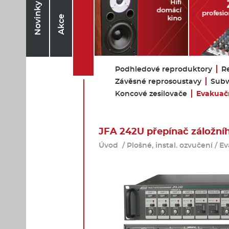
Novinky
Akce
Podhledové reproduktory
R
Závěsné reprosoustavy
Subw
Koncové zesilovače
Evakuačn
JFA 242U přepínač záložníh
Úvod
/
Plošné, instal. ozvučení
/
Ev