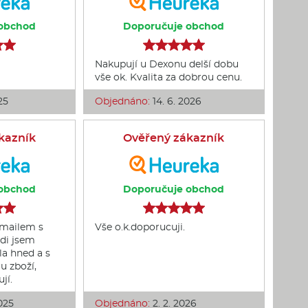
obchod
Doporučuje obchod
Nakupují u Dexonu delší dobu
vše ok. Kvalita za dobrou cenu.
25
Objednáno:
14. 6. 2026
kazník
Ověřený zákazník
obchod
Doporučuje obchod
emailem s
Vše o.k.doporucuji.
di jsem
la hned a s
u zboží,
jí.
2025
Objednáno:
2. 2. 2026