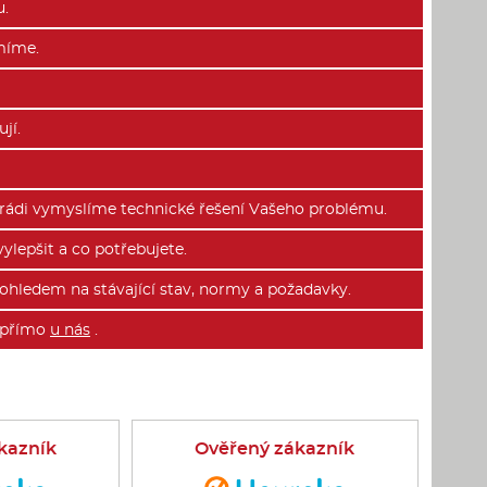
u.
míme.
jí.
 rádi vymyslíme technické řešení Vašeho problému.
lepšit a co potřebujete.
ohledem na stávající stav, normy a požadavky.
e přímo
u nás
.
kazník
Ověřený zákazník