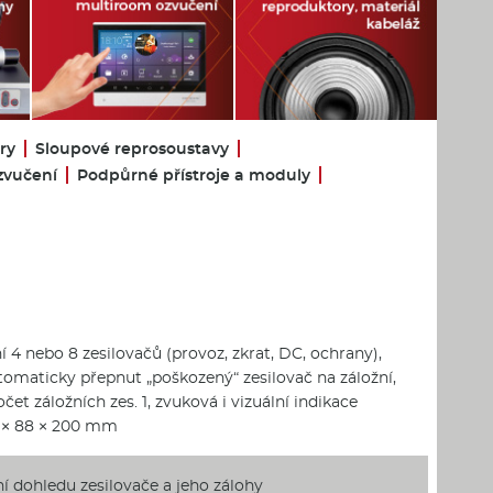
ry
Sloupové reprosoustavy
zvučení
Podpůrné přístroje a moduly
í 4 nebo 8 zesilovačů (provoz, zkrat, DC, ochrany),
tomaticky přepnut „poškozený“ zesilovač na záložní,
et záložních zes. 1, zvuková i vizuální indikace
 × 88 × 200 mm
ní dohledu zesilovače a jeho zálohy