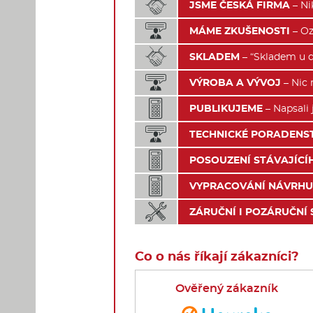

JSME ČESKÁ FIRMA
– Ni

MÁME ZKUŠENOSTI
– Oz

SKLADEM
– “Skladem u d

VÝROBA A VÝVOJ
– Nic 

PUBLIKUJEME
– Napsali 

TECHNICKÉ PORADENS

POSOUZENÍ STÁVAJÍCÍ

VYPRACOVÁNÍ NÁVRHU

ZÁRUČNÍ I POZÁRUČNÍ 
Co o nás říkají zákazníci?
Ověřený zákazník