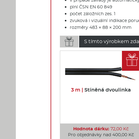
plní ČSN EN 60 849
počet záložních zes. 1
zvuková i vizuální indikace por
rozměry 483 × 88 × 200 mm

S tímto výrobkem zda

3 m |
Stíněná dvoulinka
Hodnota dárku:
72,00 Kč
Pro objednávky nad 400,00 Kč