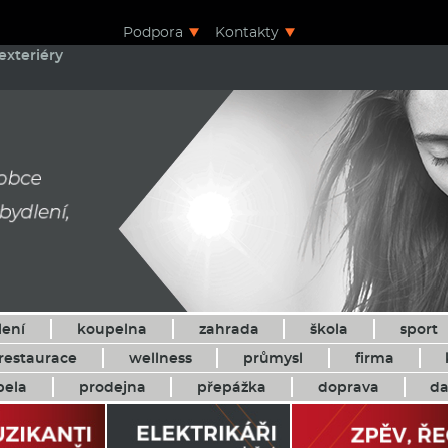
Podpora
Kontakty
exteriéry
lení
koupelna
zahrada
škola
sport
restaurace
wellness
průmysl
firma
pela
prodejna
přepážka
doprava
da