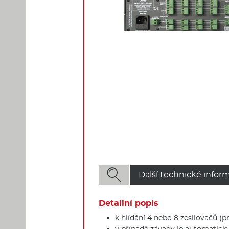

Další technické infor
Detailní popis
k hlídání 4 nebo 8 zesilovačů (p
v případě závady je automatick