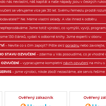
kdo nás nevlastní, náš kapitál a naše nápady jsou v českých ruko
vučení se věnujeme více jak 30 let. Svému řemeslu prostě rozu
odavatele?” Ne. Máme vlastní sklady. A vše ihned k odběru.
nepřeprodáváme. Jsme totiž výrobci, co vymýšlí, vyvíjí, programu
jsme 130 článků, vydali 4 odborné knihy. Jsme experti v oboru
TVÍ
– Nevíte co s čím zapojit? Pište skrz
poradnu
nebo zavolejte,
HO STAVU OZVUČENÍ
– zdarma u Vás posoudíme, co je vhodné vy
 OZVUČENÍ
– vypracujeme kompletní
návrh ozvučení
na míru s 
SERVIS
– jsme výrobci, nikde zboží nezasíláme, ale servis řeším
Ověřený zákazník
Ověřený zá