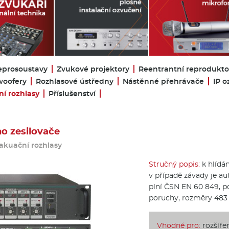
eprosoustavy
Zvukové projektory
Reentrantní reprodukto
oofery
Rozhlasové ústředny
Nástěnné přehrávače
IP o
í rozhlasy
Příslušenství
o zesilovače
akuační rozhlasy
Stručný popis:
k hlídán
v případě závady je au
plní ČSN EN 60 849, poč
poruchy, rozměry 483
Vhodné pro:
rozšíře