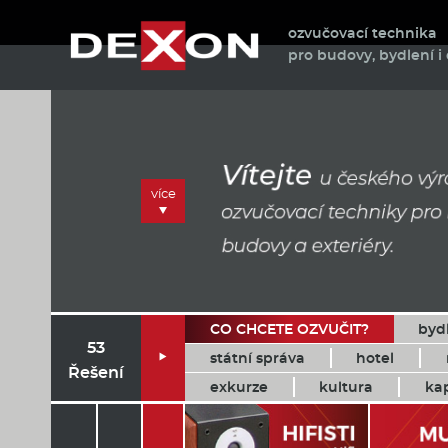
ozvučovací technika
pro budovy, bydlení i 
více
CO CHCETE OZVUČIT?
byd
53
státní správa
hotel

Řešení
exkurze
kultura
ka