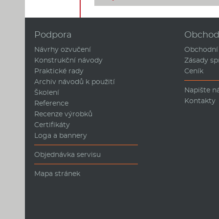
Podpora
Obcho
Návrhy ozvučení
Obchodní
Konstrukční návody
Zásady sp
Praktické rady
Ceník
Archiv návodů k použití
Napište 
Školení
Kontakty
Reference
Recenze výrobků
Certifikáty
Loga a bannery
Objednávka servisu
Mapa stránek