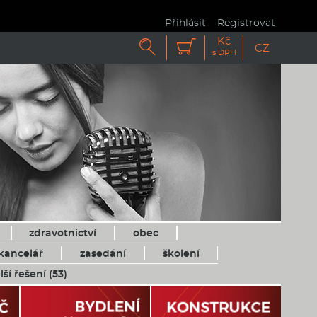
Přihlásit
Registrovat
Kč


CZ
s DPH
zdravotnictví
obec
kancelář
zasedání
školení
lší řešení (53)