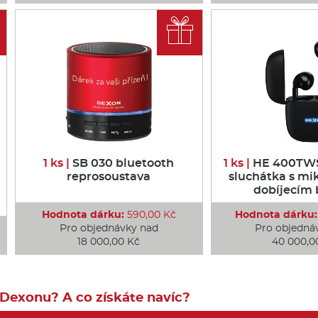

1 ks |
SB 030 bluetooth
1 ks |
HE 400TWS
reprosoustava
sluchátka s mi
dobíjecím
Hodnota dárku:
590,00 Kč
Hodnota dárku:
Pro objednávky nad
Pro objedná
18 000,00 Kč
40 000,0
 Dexonu? A co získáte navíc?