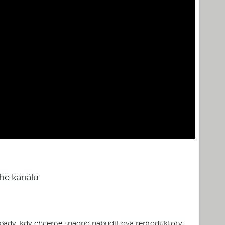
ho kanálu.
í-pady, kdy chceme snadno nabudit dva reproduktory,