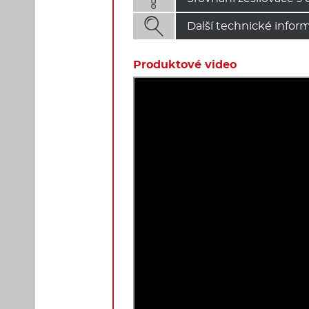

Další technické infor
Produktové video