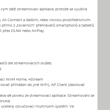
-rým běží streamovací aplikace, protože se využívá
, All Connect a dalších, nebo rovnou prostřednictvím
 i přímo z „továrních“ přehrávačů smartphonů a tabletů.
t přes DLNA nebo AirPlay.
stů dle streamovacích služeb.
ý.
likaci WiiM Home, 4Stream
ovač přihlášen do jiné WiFi), AP Client (zesilovač
ákla-dě povelu ze streamovací aplikace. Streamování se
pnuta).
t ucelený ozvučovací multiroom systém. Ve