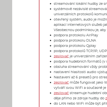
streamování lokální hudby ze s
systémově nezávislé streamování
univerzálních protokolů komun
otevřený systém, audio je možn
aplikací internetových služeb j
Všeobecnou podmínkou je, aby a
podpora protokolu AirPlay
podpora protokolu DLNA
podpora protokolu Qplay
podpora protokolů TCP/IP, UDP
zesilovač
je univerzálním zaříze
podpora hudebních formátů (v s
obsluha streamování vždy probí
nastavení hlasitosti audio výstu
Nastavení až 6 presetů pro str
zesilovač
může fungovat jako WiFi
vytváří svou WiFi a současně je 
zesilovač
streamuje hudební obsa
děje přímo ze zdroje hudby do
do LAN nebo WiFi může být přih