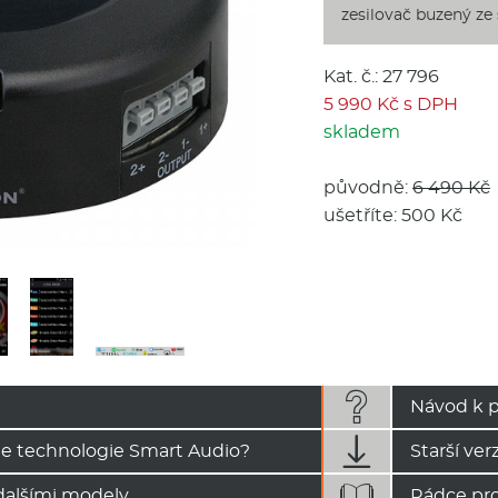
zesilovač buzený ze 
Kat. č.: 27 796
5 990 Kč s DPH
skladem
původně:
6 490 Kč
ušetříte: 500 Kč

Návod k p

 je technologie Smart Audio?
Starší ve

 dalšími modely
Rádce pro