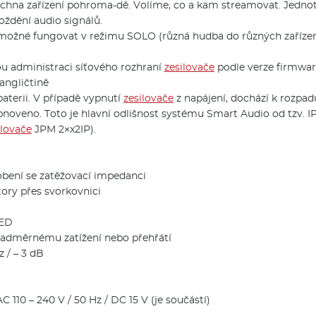
chna zařízení pohroma-dě. Volíme, co a kam streamovat. Jednotl
poždění audio signálů.
 možné fungovat v režimu SOLO (různá hudba do různých zařízen
u administraci síťového rozhraní
zesilovače
podle verze firmwa
angličtině
aterii. V případě vypnutí
zesilovače
z napájení, dochází k rozpa
noveno. Toto je hlavní odlišnost systému Smart Audio od tzv. IP
ilovače
JPM 2×x2IP).
bení se zatěžovací impedanci
ory přes svorkovnici
LED
 nadměrnému zatížení nebo přehřátí
 / – 3 dB
W
110 – 240 V / 50 Hz / DC 15 V (je součástí)