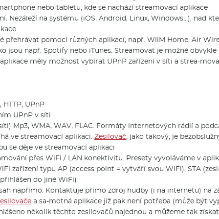
martphone nebo tabletu, kde se nachází streamovací aplikace
. Nezáleží na systému (iOS, Android, Linux, Windows…), nad kte
ikace
é přehrávat pomocí různých aplikací, např. WiiM Home, Air Wire
ako jsou např. Spotify nebo iTunes. Streamovat je možné obvykle
plikace měly možnost vybírat UPnP zařízení v síti a strea-mova
, HTTP, UPnP
ním UPnP v síti
íti) Mp3, WMA, WAV, FLAC. Formáty internetových rádií a podca
há ve streamovací aplikaci.
Zesilovač
, jako takový, je bezobslužn
pu se děje ve streamovací aplikaci
eamování přes WiFi / LAN konektivitu. Presety vyvoláváme v ap
 zařízení typu AP (access point = vytváří svou WiFi), STA (zesi-l
přihlášen do jiné WiFi)
h napřímo. Kontaktuje přímo zdroj hudby (i na internetu) na z
zesilovače
a sa-motná aplikace již pak není potřeba (může být vy
lášeno několik těchto zesilovačů najednou a můžeme tak získa