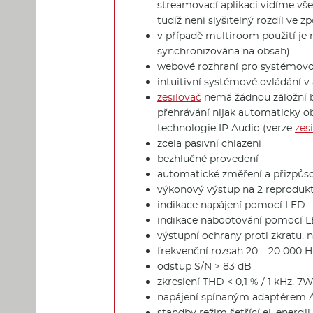
streamovací aplikaci vidíme vše
tudíž není slyšitelný rozdíl ve z
v případě multiroom použití je
synchronizována na obsah)
webové rozhraní pro systémovo
intuitivní systémové ovládání v 
zesilovač
nemá žádnou záložní b
přehrávání nijak automaticky ob
technologie IP Audio (verze
zes
zcela pasivní chlazení
bezhlučné provedení
automatické změření a přizpůso
výkonový výstup na 2 reprodukt
indikace napájení pomocí LED
indikace nabootování pomocí 
výstupní ochrany proti zkratu,
frekvenční rozsah 20 – 20 000 Hz
odstup S/N > 83 dB
zkreslení THD < 0,1 % / 1 kHz, 7
napájení spínaným adaptérem AC 
standby režim šetřící el. energii