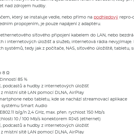
let nad zdrojem hudby.
em, který se instaluje vedle, nebo přímo na
podhledový
repro-d
sledním propojením, je pouze napájení z adaptéru.
ethernetového síťového připojení kabelem do LAN, nebo bezdrá-
ch i internetových úložišť a služeb, internetová rádia nevyjímaj
ch systémů, tedy jak z počítače, NAS, síťového úložiště, tabletu
o 8 Ω
činností 85 %
, podcastů a hudby z internetových úložišť
z místní sítě LAN pomocí DLNA, AirPlay
martphone nebo tabletu, kde se nachází streamovací aplikace
mi systému Smart Audio
E802.11 b/g/n 2,4 GHz, max. přen. rychlost 150 Mb/s
hlosti 10 / 100 Mb/s konektorem RJ45 (ethernet)
, podcastů a hudby z internetových úložišť
z místní sítě LAN pomocí DLNA, AirPlay