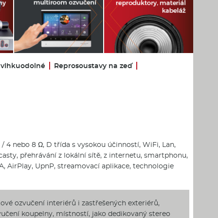
 vlhkuodolné
Reprosoustavy na zeď
 4 nebo 8 Ω, D třída s vysokou účinností, WiFi, Lan,
asty, přehrávání z lokální sítě, z internetu, smartphonu,
A, AirPlay, UpnP, streamovací aplikace, technologie
vé ozvučení interiérů i zastřešených exteriérů,
vučení koupelny, místností, jako dedikovaný stereo