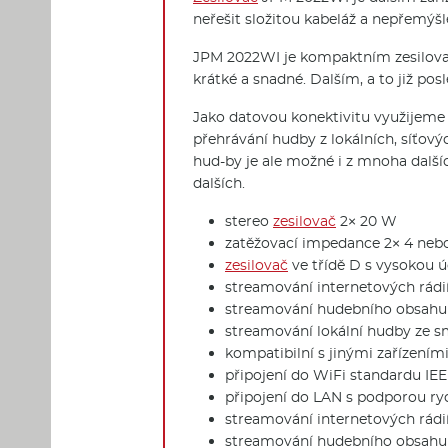
neřešit složitou kabeláž a nepřemýš
JPM 2022WI je kompaktním zesilovač
krátké a snadné. Dalším, a to již po
Jako datovou konektivitu využijeme 
přehrávání hudby z lokálních, síťový
hud-by je ale možné i z mnoha další
dalších.
stereo
zesilovač
2× 20 W
zatěžovací impedance 2× 4 neb
zesilovač
ve třídě D s vysokou ú
streamování internetových rádií
streamování hudebního obsahu 
streamování lokální hudby ze s
kompatibilní s jinými zařízení
připojení do WiFi standardu IEE
připojení do LAN s podporou ryc
streamování internetových rádií
streamování hudebního obsahu 