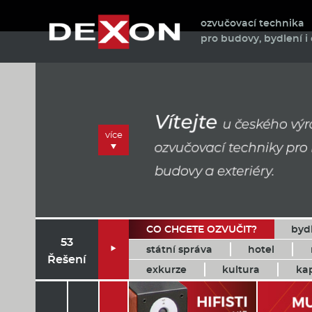
ozvučovací technika
pro budovy, bydlení i 
více
CO CHCETE OZVUČIT?
byd
53
státní správa
hotel

Řešení
exkurze
kultura
ka