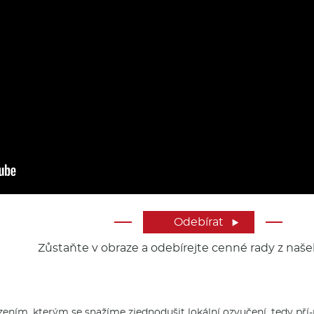
Odebírat

Zůstaňte v obraze a odebírejte cenné rady z naše
ením, kterým se snažíme zjednodušit lokální ozvučení, tedy př