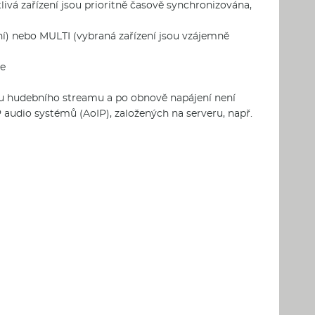
ivá zařízení jsou prioritně časově synchronizována,
í) nebo MULTI (vybraná zařízení jsou vzájemně
re
du hudebního streamu a po obnově napájení není
 audio systémů (AoIP), založených na serveru, např.