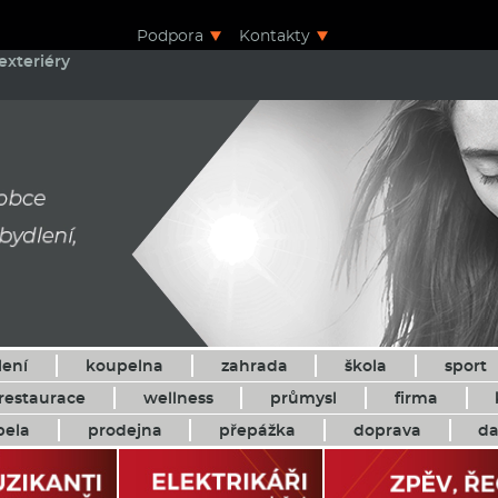
Podpora
Kontakty
exteriéry
lení
koupelna
zahrada
škola
sport
restaurace
wellness
průmysl
firma
pela
prodejna
přepážka
doprava
da