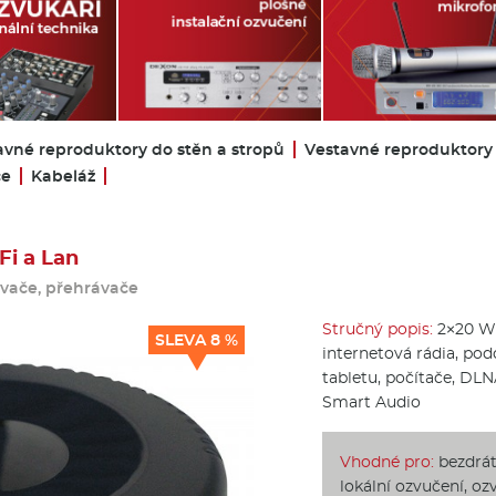
avné reproduktory do stěn a stropů
Vestavné reproduktory
če
Kabeláž
Fi a Lan
ovače, přehrávače
Stručný popis:
2×20 W /
SLEVA 8 %
internetová rádia, podc
tabletu, počítače, DLN
Smart Audio
Vhodné pro:
bezdráto
lokální ozvučení, oz