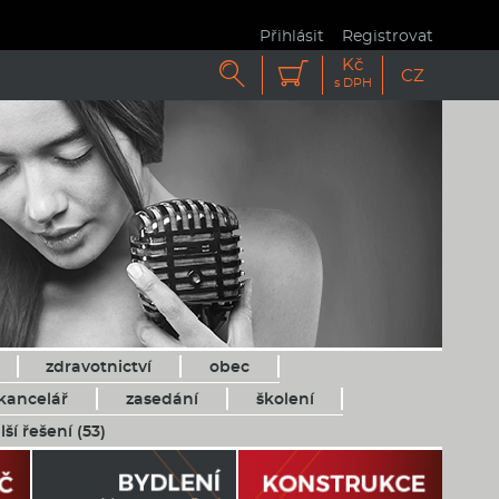
Přihlásit
Registrovat
Kč


CZ
s DPH
zdravotnictví
obec
kancelář
zasedání
školení
lší řešení (53)