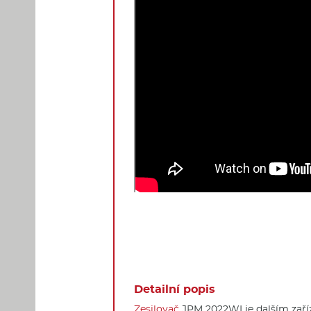
Detailní popis
Zesilovač
JPM 2022WI je dalším zaříz