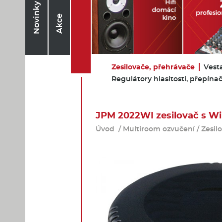
Novinky
Akce
Zesilovače, přehrávače
Vest
Regulátory hlasitosti, přepína
JPM 2022WI zesilovač s Wi
Úvod
/
Multiroom ozvučení
/
Zesil