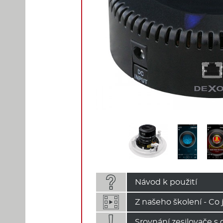

Návod k použití
Z našeho školení - Co

Srovnání zesilovače s