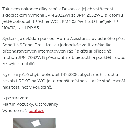
Tak jsem nakonec díky radě z Dexonu a jejich vstřícnosti
s doplatkem vyměnil JPM 2022WI za JPM 2032WB a k tomu
ještě dokoupil RP 93 na WC. JPM 2032WB „utáhne“ jak RP
110×110, tak i RP 93.
Systém je ovládán pomocí Home Asisstanta ovládaného přes
Sonoff NSPanel Pro – lze tak jednoduše volit z několika
přednastavených internetových rádií a děti si případně
mohou JPM 2032WB přepnout na bluetooth a pouštět hudbu
ze svých mobilů.
Nyní mi ještě chybí dokoupit PR 300S, abych mohl trochu
zeslabit RP 93 na WC, je to menší místnost, takže stačí menší
hlasitost, než v koupelně.
S pozdravem,
Martin Kožuský, Ostrovánky
Výherce naši
soutěže