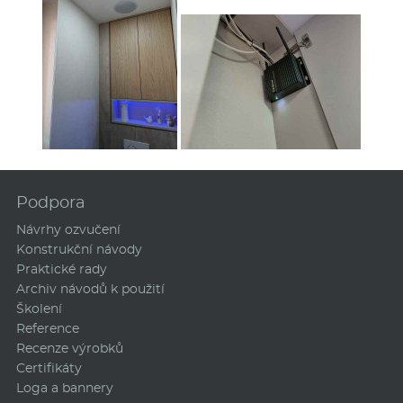
Podpora
Návrhy ozvučení
Konstrukční návody
Praktické rady
Archiv návodů k použití
Školení
Reference
Recenze výrobků
Certifikáty
Loga a bannery