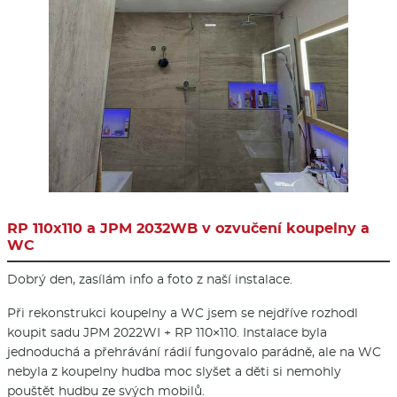
RP 110x110 a JPM 2032WB v ozvučení koupelny a
WC
Dobrý den, zasílám info a foto z naší instalace.
Při rekonstrukci koupelny a WC jsem se nejdříve rozhodl
koupit sadu JPM 2022WI + RP 110×110. Instalace byla
jednoduchá a přehrávání rádií fungovalo parádně, ale na WC
nebyla z koupelny hudba moc slyšet a děti si nemohly
pouštět hudbu ze svých mobilů.