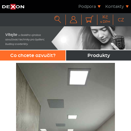
Podpora
Kontakty
Kč



CZ
s DPH
Co chcete ozvučit?
Produkty