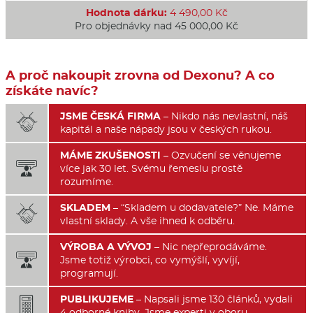
Hodnota dárku:
4 490,00 Kč
Pro objednávky nad 45 000,00 Kč
A proč nakoupit zrovna od Dexonu? A co
získáte navíc?
JSME ČESKÁ FIRMA
– Nikdo nás nevlastní, náš

kapitál a naše nápady jsou v českých rukou.
MÁME ZKUŠENOSTI
– Ozvučení se věnujeme

více jak 30 let. Svému řemeslu prostě
rozumíme.
SKLADEM
– “Skladem u dodavatele?” Ne. Máme

vlastní sklady. A vše ihned k odběru.
VÝROBA A VÝVOJ
– Nic nepřeprodáváme.

Jsme totiž výrobci, co vymýšlí, vyvíjí,
programují.
PUBLIKUJEME
– Napsali jsme 130 článků, vydali

4 odborné knihy. Jsme experti v oboru