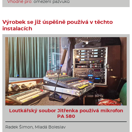
Vhodné pro:
omezení pazvuků
Výrobek se již úspěšně používá v těchto
instalacích
Loutkářský soubor Jitřenka používá mikrofon
PA 580
Radek Šimon, Mladá Boleslav