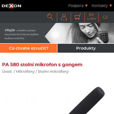
Podpora
Kontakty
Kč



CZ
s DPH
Co chcete ozvučit?
Produkty
PA 580 stolní mikrofon s gongem
Úvod
/
Mikrofony
/
Stolní mikrofony