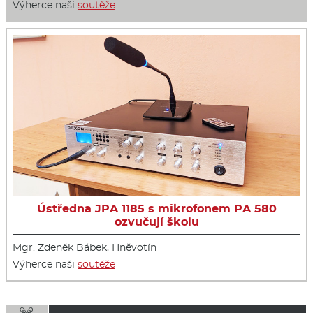
Výherce naši
soutěže
Ústředna JPA 1185 s mikrofonem PA 580
ozvučují školu
Mgr. Zdeněk Bábek, Hněvotín
Výherce naši
soutěže