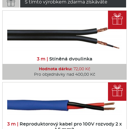

S tímto výrobkem zdarma získáváte

3 m |
Stíněná dvoulinka
Hodnota dárku:
72,00 Kč
Pro objednávky nad 400,00 Kč

3 m |
Reproduktorový kabel pro 100V rozvody 2 x