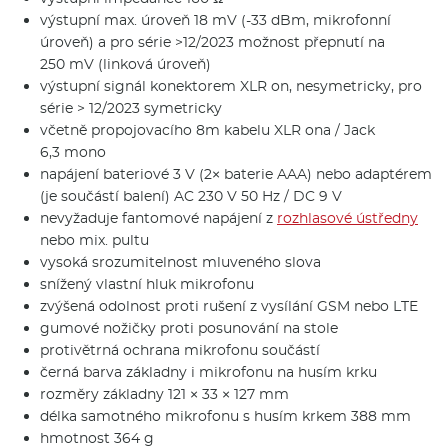
výstupní max. úroveň 18 mV (-33 dBm, mikrofonní
úroveň) a pro série >12/2023 možnost přepnutí na
250 mV (linková úroveň)
výstupní signál konektorem XLR on, nesymetricky, pro
série > 12/2023 symetricky
včetně propojovacího 8m kabelu XLR ona / Jack
6,3 mono
napájení bateriové 3 V (2× baterie AAA) nebo adaptérem
(je součástí balení) AC 230 V 50 Hz / DC 9 V
nevyžaduje fantomové napájení z
rozhlasové ústředny
nebo mix. pultu
vysoká srozumitelnost mluveného slova
snížený vlastní hluk mikrofonu
zvýšená odolnost proti rušení z vysílání GSM nebo LTE
gumové nožičky proti posunování na stole
protivětrná ochrana mikrofonu součástí
černá barva základny i mikrofonu na husím krku
rozměry základny 121 × 33 × 127 mm
délka samotného mikrofonu s husím krkem 388 mm
hmotnost 364 g