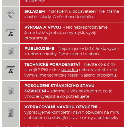
rozumíme.
SKLADEM
– “Skladem u dodavatele?” Ne. Máme

vlastní sklady. A vše ihned k odběru.
VÝROBA A VÝVOJ
– Nic nepřeprodáváme.

Jsme totiž výrobci, co vymýšlí, vyvíjí,
programují.
PUBLIKUJEME
– Napsali jsme 130 článků, vydali

4 odborné knihy. Jsme experti v oboru
TECHNICKÉ PORADENSTVÍ
– Nevíte co s čím

zapojit? Pište skrz
poradnu
nebo zavolejte, rádi
vymyslíme technické řešení Vašeho problému.
POSOUZENÍ STÁVAJÍCÍHO STAVU

OZVUČENÍ
– zdarma u Vás posoudíme, co je
vhodné vylepšit a co potřebujete.
VYPRACOVÁNÍ NÁVRHU OZVUČENÍ
–

vypracujeme kompletní
návrh ozvučení
na míru
s ohledem na stávající stav, normy a požadavky.