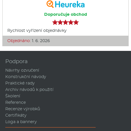
Doporučuje obchod
Rychlost vyřízení objednávky
Objednáno:
1. 6. 2026
Podpora
Návrhy ozvučení
Konstrukční návody
Praktické rady
Archiv návodů k použití
Školení
Reference
Recenze výrobků
Certifikáty
Loga a bannery