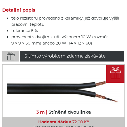
Detailní popis
tělo rezistoru provedeno z keramiky, jež dovoluje vyšší
pracovní teplotu
tolerance 5 %
provedení s dvojím ztrát. výkonem 10 W (rozměr
9 × 9 × 50 mm) anebo 20 W (14 × 12 × 60)

S tímto výrobkem zdarma získáváte

3 m |
Stíněná dvoulinka
Hodnota dárku:
72,00 Kč