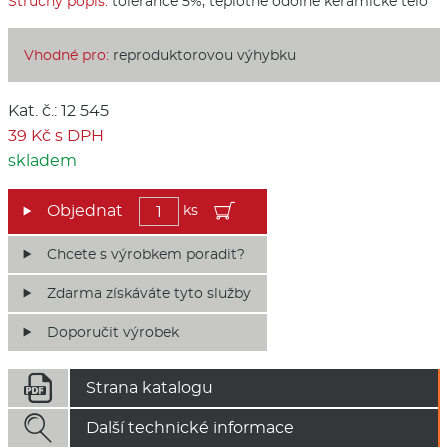
Stručný popis:
tolerance 5%, teplotně odolné keramické tělo
Vhodné pro:
reproduktorovou výhybku
Kat. č.: 12 545
39 Kč s DPH
skladem
ks
Chcete s výrobkem poradit?
Zdarma získáváte tyto služby
Doporučit výrobek

Strana katalogu

Další technické informace