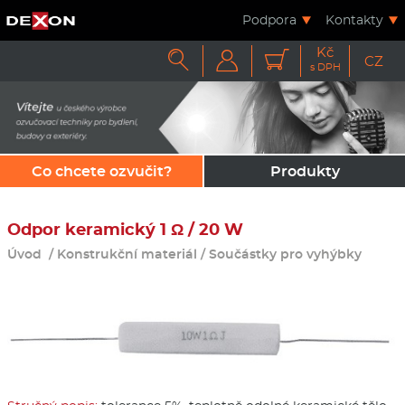
Podpora
Kontakty
Kč



CZ
s DPH
Co chcete ozvučit?
Produkty
Odpor keramický 1 Ω / 20 W
Úvod
/
Konstrukční materiál
/
Součástky pro vyhýbky