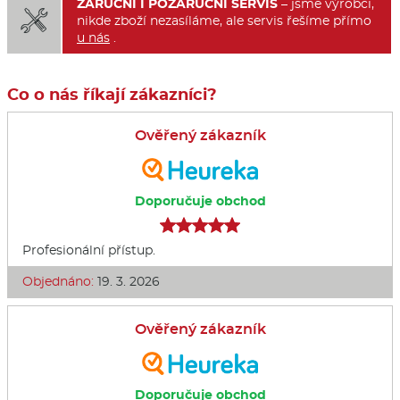
ZÁRUČNÍ I POZÁRUČNÍ SERVIS
– jsme výrobci,

nikde zboží nezasíláme, ale servis řešíme přímo
u nás
.
Co o nás říkají zákazníci?
Ověřený zákazník
Doporučuje obchod
Profesionální přístup.
Objednáno:
19. 3. 2026
Ověřený zákazník
Doporučuje obchod