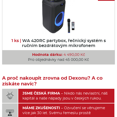
1 ks |
WA 420RC partybox, řečnický systém s
ručním bezdrátovým mikrofonem
Hodnota dárku:
4 490,00 Kč
Pro objednávky nad 45 000,00 Kč
A proč nakoupit zrovna od Dexonu? A co
získáte navíc?
JSME ČESKÁ FIRMA
– Nikdo nás nevlastní, náš

kapitál a naše nápady jsou v českých rukou.
MÁME ZKUŠENOSTI
– Ozvučení se věnujeme

více jak 30 let. Svému řemeslu prostě