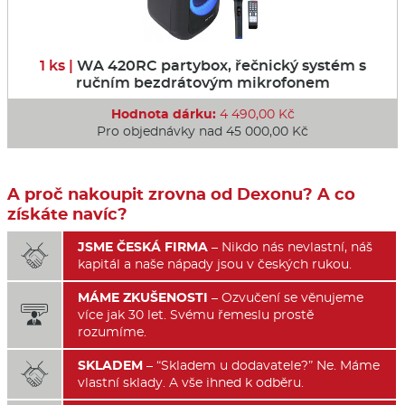
1 ks |
WA 420RC partybox, řečnický systém s
ručním bezdrátovým mikrofonem
Hodnota dárku:
4 490,00 Kč
Pro objednávky nad 45 000,00 Kč
A proč nakoupit zrovna od Dexonu? A co
získáte navíc?
JSME ČESKÁ FIRMA
– Nikdo nás nevlastní, náš

kapitál a naše nápady jsou v českých rukou.
MÁME ZKUŠENOSTI
– Ozvučení se věnujeme

více jak 30 let. Svému řemeslu prostě
rozumíme.
SKLADEM
– “Skladem u dodavatele?” Ne. Máme

vlastní sklady. A vše ihned k odběru.