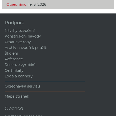
Objednáno:
19. 3. 2026
Podpora
Návrhy ozvučení
Konstrukční návody
Praktické rady
Archiv návodů k použití
Školení
Reference
Recenze výrobků
Certifikáty
Loga a bannery
Objednávka servisu
Mapa stránek
Obchod