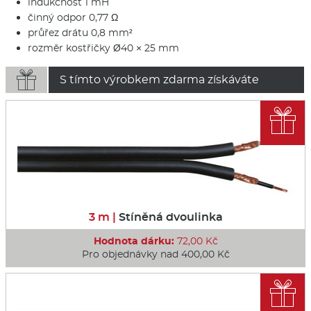
indukčnost 1 mH
činný odpor 0,77 Ω
průřez drátu 0,8 mm²
rozměr kostřičky Ø40 × 25 mm

S tímto výrobkem zdarma získáváte

3 m |
Stíněná dvoulinka
Hodnota dárku:
72,00 Kč
Pro objednávky nad 400,00 Kč
