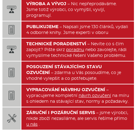
VÝROBA A VÝVOJ
– Nic nepřeprodáváme.

Jsme totiž výrobci, co vymýšlí, vyvíjí,
programují.
PUBLIKUJEME
– Napsali jsme 130 článků, vydali

4 odborné knihy. Jsme experti v oboru
TECHNICKÉ PORADENSTVÍ
– Nevíte co s čím

zapojit? Pište skrz
poradnu
nebo zavolejte, rádi
vymyslíme technické řešení Vašeho problému.
POSOUZENÍ STÁVAJÍCÍHO STAVU

OZVUČENÍ
– zdarma u Vás posoudíme, co je
vhodné vylepšit a co potřebujete.
VYPRACOVÁNÍ NÁVRHU OZVUČENÍ
–

vypracujeme kompletní
návrh ozvučení
na míru
s ohledem na stávající stav, normy a požadavky.
ZÁRUČNÍ I POZÁRUČNÍ SERVIS
– jsme výrobci,

nikde zboží nezasíláme, ale servis řešíme přímo
u nás
.