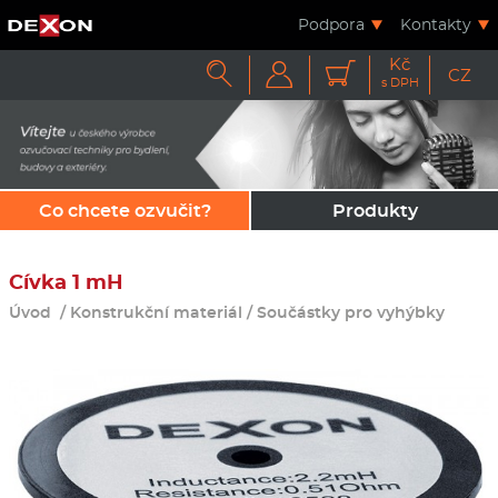
Podpora
Kontakty
Kč



CZ
s DPH
Co chcete ozvučit?
Produkty
Cívka 1 mH
Úvod
/
Konstrukční materiál
/
Součástky pro vyhýbky