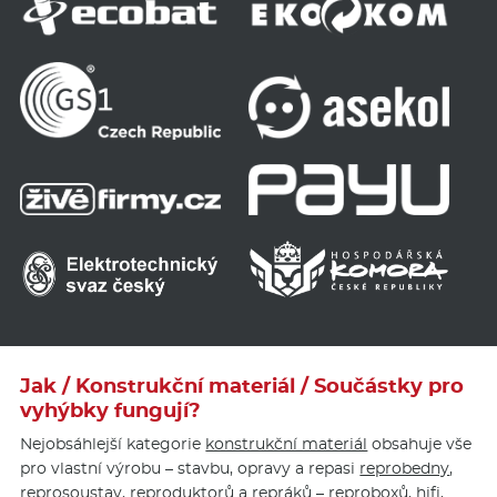
Jak / Konstrukční materiál / Součástky pro
vyhýbky fungují?
Nejobsáhlejší kategorie
konstrukční materiál
obsahuje vše
pro vlastní výrobu – stavbu, opravy a repasi
reprobedny
,
reprosoustav, reproduktorů a repráků – reproboxů,
hifi
,