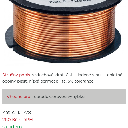
Stručný popis:
vzduchová, drát, CuL, kladené vinutí, teplotně
odolný plast, nízká permeabilita, 5% tolerance
Vhodné pro:
reproduktorovou výhybku
Kat. č.: 12 778
260 Kč s DPH
skladem