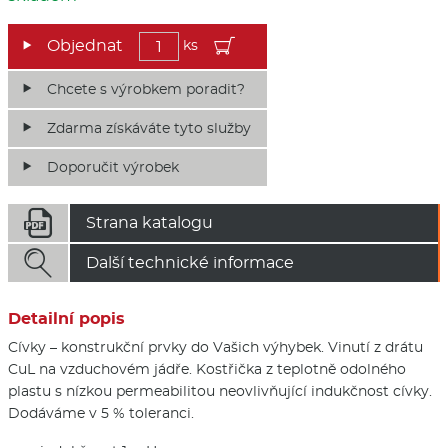
ks
Chcete s výrobkem poradit?
Zdarma získáváte tyto služby
Doporučit výrobek

Strana katalogu

Další technické informace
Detailní popis
Cívky – konstrukční prvky do Vašich výhybek. Vinutí z drátu
CuL na vzduchovém jádře. Kostřička z teplotně odolného
plastu s nízkou permeabilitou neovlivňující indukčnost cívky.
Dodáváme v 5 % toleranci.