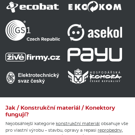
Jak / Konstrukční materiál / Konektory
fungují?
Nejobsáhlejší kategorie
konstrukční materiál
obsahuje vše
pro vlastní výrobu – stavbu, opravy a repasi
reprobedny
,