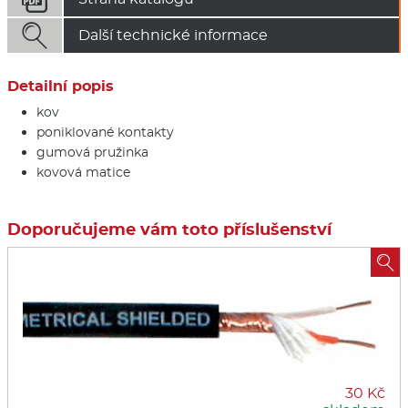

Další technické informace
Detailní popis
kov
poniklované kontakty
gumová pružinka
kovová matice
Doporučujeme vám toto příslušenství

30 Kč