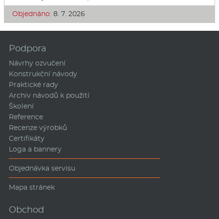
Objednáno:
8. 7. 2026
Podpora
Návrhy ozvučení
Konstrukční návody
Praktické rady
Archiv návodů k použití
Školení
Reference
Recenze výrobků
Certifikáty
Loga a bannery
Objednávka servisu
Mapa stránek
Obchod