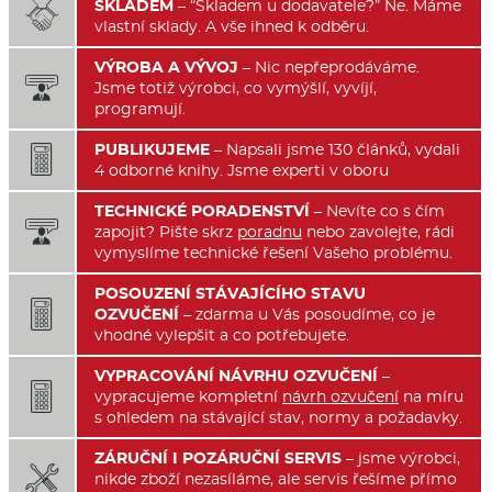
SKLADEM
– “Skladem u dodavatele?” Ne. Máme

vlastní sklady. A vše ihned k odběru.
VÝROBA A VÝVOJ
– Nic nepřeprodáváme.

Jsme totiž výrobci, co vymýšlí, vyvíjí,
programují.
PUBLIKUJEME
– Napsali jsme 130 článků, vydali

4 odborné knihy. Jsme experti v oboru
TECHNICKÉ PORADENSTVÍ
– Nevíte co s čím

zapojit? Pište skrz
poradnu
nebo zavolejte, rádi
vymyslíme technické řešení Vašeho problému.
POSOUZENÍ STÁVAJÍCÍHO STAVU

OZVUČENÍ
– zdarma u Vás posoudíme, co je
vhodné vylepšit a co potřebujete.
VYPRACOVÁNÍ NÁVRHU OZVUČENÍ
–

vypracujeme kompletní
návrh ozvučení
na míru
s ohledem na stávající stav, normy a požadavky.
ZÁRUČNÍ I POZÁRUČNÍ SERVIS
– jsme výrobci,

nikde zboží nezasíláme, ale servis řešíme přímo