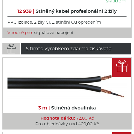
skladem
12 939 |
Stíněný kabel profesionální 2 žíly
PVC izolace, 2 žíly CuL, stínění Cu opředením
Vhodné pro:
signálové napojení

S tímto výrobkem zdarma získáváte

3 m |
Stíněná dvoulinka
Hodnota dárku:
72,00 Kč
Pro objednávky nad 400,00 Kč