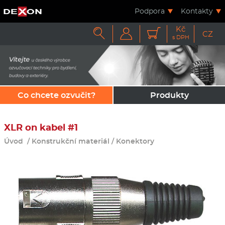
Podpora
Kontakty
Kč



CZ
s DPH
Co chcete ozvučit?
Produkty
XLR on kabel #1
Úvod
/
Konstrukční materiál
/
Konektory