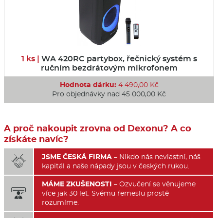
1 ks |
WA 420RC partybox, řečnický systém s
ručním bezdrátovým mikrofonem
Hodnota dárku:
4 490,00 Kč
Pro objednávky nad 45 000,00 Kč
A proč nakoupit zrovna od Dexonu? A co
získáte navíc?
JSME ČESKÁ FIRMA
– Nikdo nás nevlastní, náš

kapitál a naše nápady jsou v českých rukou.
MÁME ZKUŠENOSTI
– Ozvučení se věnujeme

více jak 30 let. Svému řemeslu prostě
rozumíme.