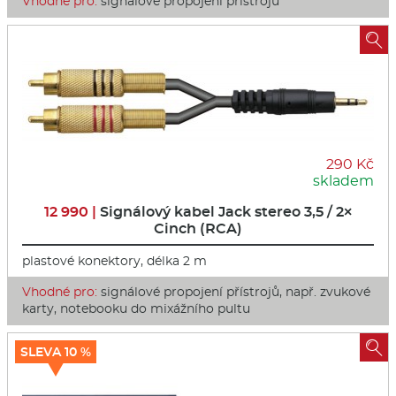
Vhodné pro:
signálové propojení přístrojů

290 Kč
skladem
12 990 |
Signálový kabel Jack stereo 3,5 / 2×
Cinch (RCA)
plastové konektory, délka 2 m
Vhodné pro:
signálové propojení přístrojů, např. zvukové
karty, notebooku do mixážního pultu

SLEVA 10 %