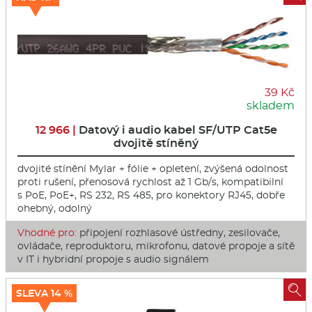
39 Kč
skladem
12 966 |
Datový i audio kabel SF/UTP Cat5e
dvojitě stíněný
dvojité stínění Mylar + fólie + opletení, zvýšená odolnost
proti rušení, přenosová rychlost až 1 Gb/s, kompatibilní
s PoE, PoE+, RS 232, RS 485, pro konektory RJ45, dobře
ohebný, odolný
Vhodné pro:
připojení rozhlasové ústředny, zesilovače,
ovládače, reproduktoru, mikrofonu, datové propoje a sítě
v IT i hybridní propoje s audio signálem

SLEVA 14 %