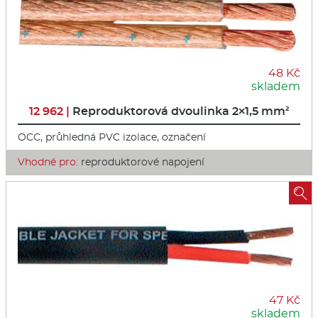
48 Kč
skladem
12 962 |
Reproduktorová dvoulinka 2×1,5 mm²
OCC, průhledná PVC izolace, označení
Vhodné pro:
reproduktorové napojení

47 Kč
skladem