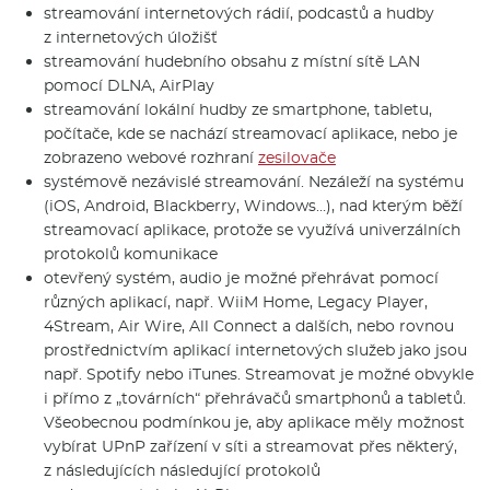
streamování internetových rádií, podcastů a hudby
z internetových úložišť
streamování hudebního obsahu z místní sítě LAN
pomocí DLNA, AirPlay
streamování lokální hudby ze smartphone, tabletu,
počítače, kde se nachází streamovací aplikace, nebo je
zobrazeno webové rozhraní
zesilovače
systémově nezávislé streamování. Nezáleží na systému
(iOS, Android, Blackberry, Windows…), nad kterým běží
streamovací aplikace, protože se využívá univerzálních
protokolů komunikace
otevřený systém, audio je možné přehrávat pomocí
různých aplikací, např. WiiM Home, Legacy Player,
4Stream, Air Wire, All Connect a dalších, nebo rovnou
prostřednictvím aplikací internetových služeb jako jsou
např. Spotify nebo iTunes. Streamovat je možné obvykle
i přímo z „továrních“ přehrávačů smartphonů a tabletů.
Všeobecnou podmínkou je, aby aplikace měly možnost
vybírat UPnP zařízení v síti a streamovat přes některý,
z následujících následující protokolů