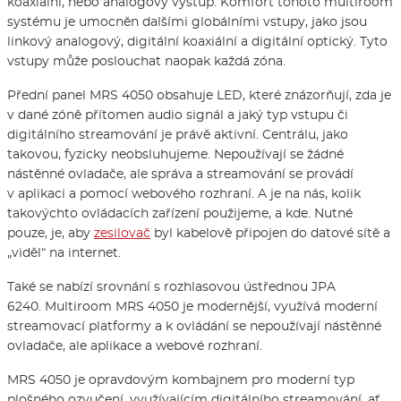
koaxiální, nebo analogový výstup. Komfort tohoto multiroom
systému je umocněn dalšími globálními vstupy, jako jsou
linkový analogový, digitální koaxiální a digitální optický. Tyto
vstupy může poslouchat naopak každá zóna.
Přední panel MRS 4050 obsahuje LED, které znázorňují, zda je
v dané zóně přítomen audio signál a jaký typ vstupu či
digitálního streamování je právě aktivní. Centrálu, jako
takovou, fyzicky neobsluhujeme. Nepoužívají se žádné
nástěnné ovladače, ale správa a streamování se provádí
v aplikaci a pomocí webového rozhraní. A je na nás, kolik
takovýchto ovládacích zařízení použijeme, a kde. Nutné
pouze, je, aby
zesilovač
byl kabelově připojen do datové sítě a
„viděl“ na internet.
Také se nabízí srovnání s rozhlasovou ústřednou JPA
6240. Multiroom MRS 4050 je modernější, využívá moderní
streamovací platformy a k ovládání se nepoužívají nástěnné
ovladače, ale aplikace a webové rozhraní.
MRS 4050 je opravdovým kombajnem pro moderní typ
plošného ozvučení, využívajícím digitálního streamování, ať