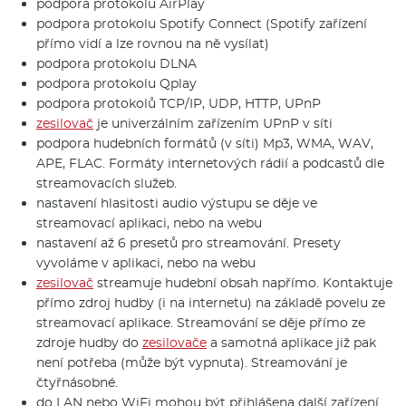
podpora protokolu AirPlay
podpora protokolu Spotify Connect (Spotify zařízení
přímo vidí a lze rovnou na ně vysílat)
podpora protokolu DLNA
podpora protokolu Qplay
podpora protokolů TCP/IP, UDP, HTTP, UPnP
zesilovač
je univerzálním zařízením UPnP v síti
podpora hudebních formátů (v síti) Mp3, WMA, WAV,
APE, FLAC. Formáty internetových rádií a podcastů dle
streamovacích služeb.
nastavení hlasitosti audio výstupu se děje ve
streamovací aplikaci, nebo na webu
nastavení až 6 presetů pro streamování. Presety
vyvoláme v aplikaci, nebo na webu
zesilovač
streamuje hudební obsah napřímo. Kontaktuje
přímo zdroj hudby (i na internetu) na základě povelu ze
streamovací aplikace. Streamování se děje přímo ze
zdroje hudby do
zesilovače
a samotná aplikace již pak
není potřeba (může být vypnuta). Streamování je
čtyřnásobné.
do LAN nebo WiFi mohou být přihlášena další zařízení