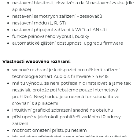
nastavení hlasitosti, ekvalizér a další nastavení zvuku (dle
aplikace)
nastavení samotných zařízení – zesilovačů
nastavení módu (L, R, ST)
nastavení připojení zařízení k WiFi a LAN síti
funkce plánovaného vypnutí, budíky
automatické zjištění dostupnosti upgradu firmware
Vlastnosti webového rozhraní:
webové rozhraní je k dispozici pro některá zařízení
technologie Smart Audio s firmware > 4.6415
má tu výhodu, že není potřeba nic instalovat a jsme tak
nezávislí, protože potřebujeme pouze internetový
prohlížeč. Nevýhodou je omezená funkcionalita ve
srovnání s aplikacemi
intuitivní grafické zobrazení snadné na obsluhu
přístupné v jakémkoli prohlížeči zadáním IP adresy
zařízení
možnost omezení přístupu heslem
hlavní okno přehrávání a pod ním běžné prvky včetně