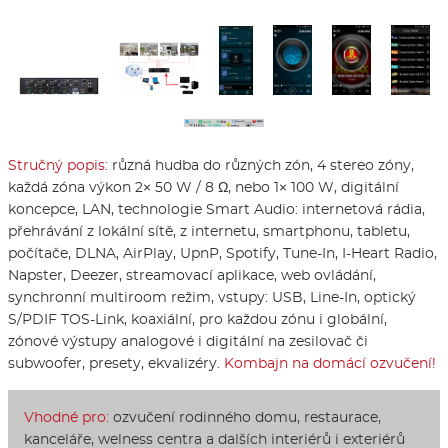
Stručný popis:
různá hudba do různých zón, 4 stereo zóny,
každá zóna výkon 2× 50 W / 8 Ω, nebo 1× 100 W, digitální
koncepce, LAN, technologie Smart Audio: internetová rádia,
přehrávání z lokální sítě, z internetu, smartphonu, tabletu,
počítače, DLNA, AirPlay, UpnP, Spotify, Tune-In, I-Heart Radio,
Napster, Deezer, streamovací aplikace, web ovládání,
synchronní multiroom režim, vstupy: USB, Line-In, optický
S/PDIF TOS-Link, koaxiální, pro každou zónu i globální,
zónové výstupy analogové i digitální na zesilovač či
subwoofer, presety, ekvalizéry.
Kombajn na domácí ozvučení!
Vhodné pro:
ozvučení rodinného domu, restaurace,
kanceláře, welness centra a dalších interiérů i exteriérů