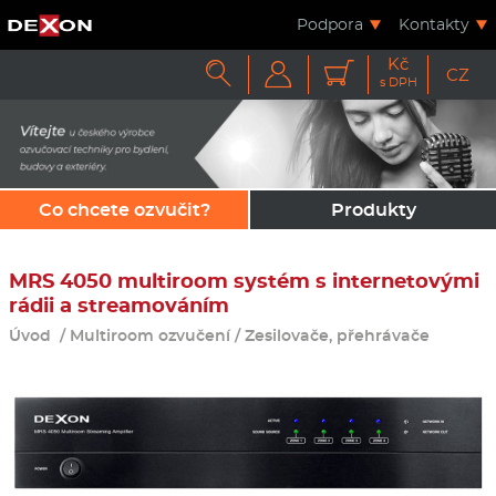
Podpora
Kontakty
Kč



CZ
s DPH
Co chcete ozvučit?
Produkty
MRS 4050 multiroom systém s internetovými
rádii a streamováním
Úvod
/
Multiroom ozvučení
/
Zesilovače, přehrávače