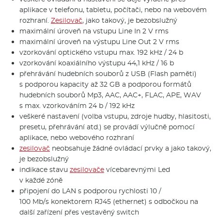
aplikace v telefonu, tabletu, počítači, nebo na webovém
rozhraní.
Zesilovač
, jako takový, je bezobslužný
maximální úroveň na vstupu Line In 2 V rms
maximální úroveň na výstupu Line Out 2 V rms
vzorkování optického vstupu max. 192 kHz / 24 b
vzorkování koaxiálního výstupu 44,1 kHz / 16 b
přehrávání hudebních souborů z USB (Flash paměti)
s podporou kapacity až 32 GB a podporou formátů
hudebních souborů Mp3, AAC, AAC+, FLAC, APE, WAV
s max. vzorkováním 24 b / 192 kHz
veškeré nastavení (volba vstupu, zdroje hudby, hlasitosti,
presetu, přehrávání atd.) se provádí výlučně pomocí
aplikace, nebo webového rozhraní
zesilovač
neobsahuje žádné ovládací prvky a jako takový,
je bezobslužný
indikace stavu
zesilovače
vícebarevnými Led
v každé zóně
připojení do LAN s podporou rychlosti 10 /
100 Mb/s konektorem RJ45 (ethernet) s odbočkou na
další zařízení přes vestavěný switch