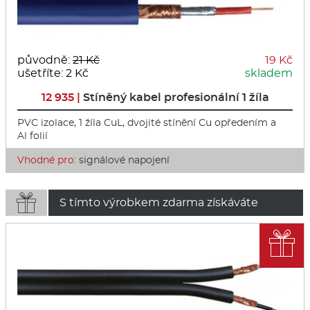
původně:
21 Kč
19 Kč
ušetříte: 2 Kč
skladem
12 935 |
Stíněný kabel profesionální 1 žíla
PVC izolace, 1 žíla CuL, dvojité stínění Cu opředením a
Al folií
Vhodné pro:
signálové napojení

S tímto výrobkem zdarma získáváte
