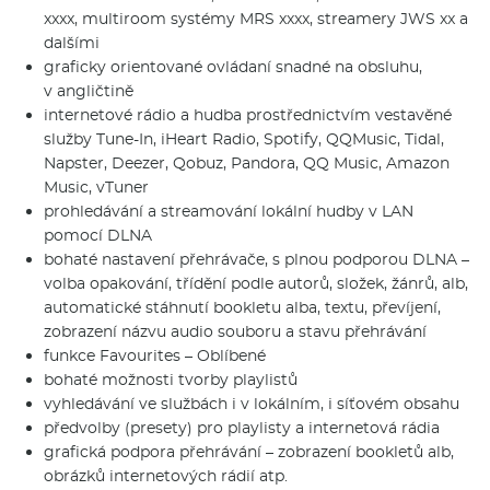
xxxx, multiroom systémy MRS xxxx, streamery JWS xx a
dalšími
graficky orientované ovládaní snadné na obsluhu,
v angličtině
internetové rádio a hudba prostřednictvím vestavěné
služby Tune-In, iHeart Radio, Spotify, QQMusic, Tidal,
Napster, Deezer, Qobuz, Pandora, QQ Music, Amazon
Music, vTuner
prohledávání a streamování lokální hudby v LAN
pomocí DLNA
bohaté nastavení přehrávače, s plnou podporou DLNA –
volba opakování, třídění podle autorů, složek, žánrů, alb,
automatické stáhnutí bookletu alba, textu, převíjení,
zobrazení názvu audio souboru a stavu přehrávání
funkce Favourites – Oblíbené
bohaté možnosti tvorby playlistů
vyhledávání ve službách i v lokálním, i síťovém obsahu
předvolby (presety) pro playlisty a internetová rádia
grafická podpora přehrávání – zobrazení bookletů alb,
obrázků internetových rádií atp.