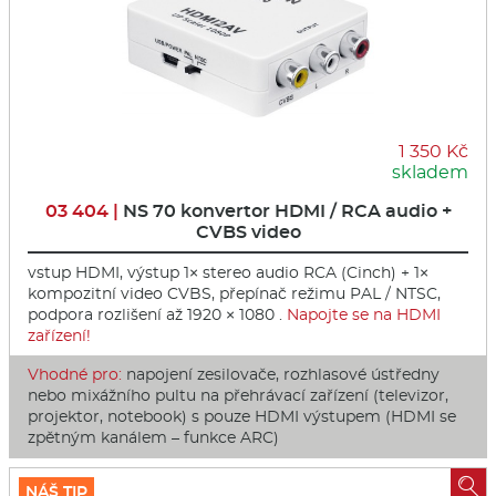
1 350 Kč
skladem
03 404 |
NS 70 konvertor HDMI / RCA audio +
CVBS video
vstup HDMI, výstup 1× stereo audio RCA (Cinch) + 1×
kompozitní video CVBS, přepínač režimu PAL / NTSC,
podpora rozlišení až 1920 × 1080 .
Napojte se na HDMI
zařízení!
Vhodné pro:
napojení zesilovače, rozhlasové ústředny
nebo mixážního pultu na přehrávací zařízení (televizor,
projektor, notebook) s pouze HDMI výstupem (HDMI se
zpětným kanálem – funkce ARC)

NÁŠ TIP