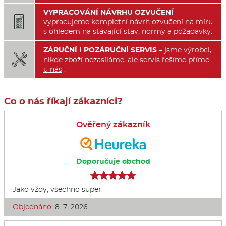
VYPRACOVÁNÍ NÁVRHU OZVUČENÍ
–

vypracujeme kompletní
návrh ozvučení
na míru
s ohledem na stávající stav, normy a požadavky.
ZÁRUČNÍ I POZÁRUČNÍ SERVIS
– jsme výrobci,

nikde zboží nezasíláme, ale servis řešíme přímo
u nás
.
Co o nás říkají zákazníci?
Ověřený zákazník
Doporučuje obchod
Jako vždy, všechno super
Objednáno:
8. 7. 2026