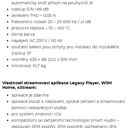
automaticky sníží příkon na pouhých5 W
odstup S/N >85 dB
zkreslení THD < 0,05 %
frekvenční rozsah 20 – 20 000 Hz / ±1 dB
pracovní teplota – 10 – +60 °C
černá barva
napájení AC 230 V / 50 Hz
součástí balení jsou úchyty pro instalaci do rozváděče
(racku) 19“
rozměry 430 × 88 (2U) x 305 mm
hmotnost 10,7 kg
Vlastnosti streamovací aplikace Legacy Player, WiiM
Home, 4Stream:
aplikace je zdarma
aplikace slouží k nastavení, správě zařízení a streamování
pomocí vestavěných služeb
pro systém Android i iOs
kompatibilní se zařízeními technologie Smart Audio –
zesilovači JPM xxxxWI, JPM xxxxWB, ústřednami JPA