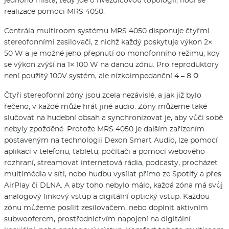
jednoho místa, tedy jde o hvězdicovou topologii, hodí se
realizace pomoci MRS 4050.
Centrála multiroom systému MRS 4050 disponuje čtyřmi
stereofonními zesilovači, z nichž každý poskytuje výkon 2×
50 W a je možné jeho přepnutí do monofonního režimu, kdy
se výkon zvýší na 1× 100 W na danou zónu. Pro reproduktory
není použitý 100V systém, ale nízkoimpedanční 4 – 8 Ω.
Čtyři stereofonní zóny jsou zcela nezávislé, a jak již bylo
řečeno, v každé může hrát jiné audio. Zóny můžeme také
slučovat na hudební obsah a synchronizovat je, aby vůči sobě
nebyly zpožděné. Protože MRS 4050 je dalším zařízením
postaveným na technologii Dexon Smart Audio, lze pomocí
aplikací v telefonu, tabletu, počítači a pomocí webového
rozhraní, streamovat internetová rádia, podcasty, procházet
multimédia v síti, nebo hudbu vysílat přímo ze Spotify a přes
AirPlay či DLNA. A aby toho nebylo málo, každá zóna má svůj
analogový linkový vstup a digitální optický vstup. Každou
zónu můžeme posílit zesilovačem, nebo doplnit aktivním
subwooferem, prostřednictvím napojení na digitální