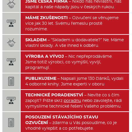
JSME ČESKÁ FIRMA
– Nikdo nás nevlastní, náš

kapitál a naše nápady jsou v českých rukou.
MÁME ZKUŠENOSTI
– Ozvučení se věnujeme

více jak 30 let. Svému řemeslu prostě
rozumíme.
SKLADEM
– “Skladem u dodavatele?” Ne. Máme

vlastní sklady. A vše ihned k odběru.
VÝROBA A VÝVOJ
– Nic nepřeprodáváme.

Jsme totiž výrobci, co vymýšlí, vyvíjí,
programují.
PUBLIKUJEME
– Napsali jsme 130 článků, vydali

4 odborné knihy. Jsme experti v oboru
TECHNICKÉ PORADENSTVÍ
– Nevíte co s čím

zapojit? Pište skrz
poradnu
nebo zavolejte, rádi
vymyslíme technické řešení Vašeho problému.
POSOUZENÍ STÁVAJÍCÍHO STAVU

OZVUČENÍ
– zdarma u Vás posoudíme, co je
vhodné vylepšit a co potřebujete.