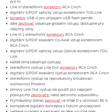
pro ni:
Line In stereofonní
konektory
RCA Cinch
digitální S/PDIF optický vstup konektorem TOS-Link
konektor
USB-A pro připojení USB flash paměti
dále
zesilovač
obsahuje globální vstupy, dostupné pro
všechny zóny:
Line In 2 stereofonní
konektory
RCA Cinch
digitální S/PDIF koaxiální Co-Axial vstup konektorem
RCA Cinch
digitální S/PDIF optický vstup Optical konektorem TOS-
Link
každá zóna obsahuje výstupy:
stereofonní výstup Line Out
konektory
RCA Cinch
digitální S/PDIF koaxiální výstup konektorem RCA Cinch
stereofonní výstup na reproduktory šroubovací
svorkovnicí Phoenix
zónový Line Out výstup lze použít pro napojení
posilujícího
zesilovače
, nebo aktivního subwooferu
čtyřnásobný stereo
zesilovač
ve třídě D s účinnosti 85 %
kompletně digitální koncepce s řídícím procesorem
veškeré ovládání a nastavení se děje výlučně přes