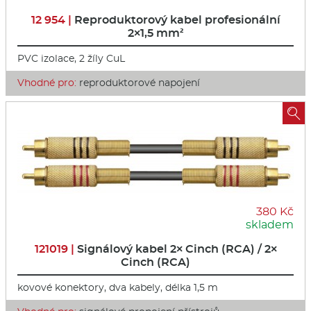
12 954 |
Reproduktorový kabel profesionální
2×1,5 mm²
PVC izolace, 2 žíly CuL
Vhodné pro:
reproduktorové napojení

380 Kč
skladem
121019 |
Signálový kabel 2× Cinch (RCA) / 2×
Cinch (RCA)
kovové konektory, dva kabely, délka 1,5 m