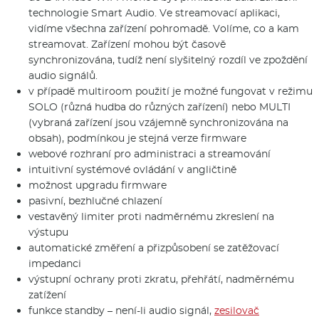
technologie Smart Audio. Ve streamovací aplikaci,
vidíme všechna zařízení pohromadě. Volíme, co a kam
streamovat. Zařízení mohou být časově
synchronizována, tudíž není slyšitelný rozdíl ve zpoždění
audio signálů.
v případě multiroom použití je možné fungovat v režimu
SOLO (různá hudba do různých zařízení) nebo MULTI
(vybraná zařízení jsou vzájemně synchronizována na
obsah), podmínkou je stejná verze firmware
webové rozhraní pro administraci a streamování
intuitivní systémové ovládání v angličtině
možnost upgradu firmware
pasivní, bezhlučné chlazení
vestavěný limiter proti nadměrnému zkreslení na
výstupu
automatické změření a přizpůsobení se zatěžovací
impedanci
výstupní ochrany proti zkratu, přehřátí, nadměrnému
zatížení
funkce standby – není-li audio signál,
zesilovač