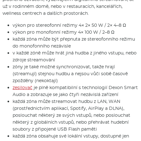
už v rodinném domě, nebo v restauracích, kancelářích,
wellness centrech a dalších prostorách.
výkon pro stereofonní režimy 4× 2× 50 W / 2× 4–8 Ω
výkon pro monofonní režimy 4× 100 W / 2–8 Ω
každá zóna může být přepnuta ze stereofonního režimu
do monofonního nezávisle
v každé zóně může hrát jiná hudba z jiného vstupu, nebo
zdroje streamování
zóny je také možné synchronizovat, takže hrají
(streamují) stejnou hudbu a nejsou vůči sobě časově
zpožděny (nekoktají)
zesilovač
je plně kompatibilní s technologií Dexon Smart
Audio a zobrazuje se jako čtyři nezávislá zařízení
každá zóna může streamovat hudbu z LAN, WAN
(prostřednictvím aplikací, Spotify, AirPlay a DLNA),
poslouchat některý ze svých vstupů, nebo poslouchat
některý z globálních vstupů, nebo přehrávat hudební
soubory z připojené USB Flash paměti
každá zóna obsahuje své lokální vstupy, dostupné jen