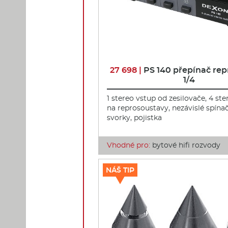
27 698 |
PS 140 přepínač rep
1/4
1 stereo vstup od zesilovače, 4 st
na reprosoustavy, nezávislé spína
svorky, pojistka
Vhodné pro:
bytové hifi rozvody
NÁŠ TIP