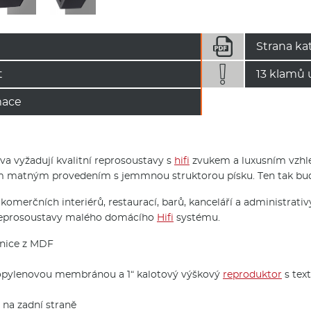

Strana ka

t
13 klamů 
mace
lova vyžadují kvalitní reprosoustavy s
hifi
zvukem a luxusním vzhl
atným provedením s jemmnou struktorou písku. Ten tak bude v
omerčních interiérů, restaurací, barů, kanceláří a administra
o reprosoustavy malého domácího
Hifi
systému.
čnice z MDF
opylenovou membránou a 1“ kalotový výškový
reproduktor
s text
 na zadní straně