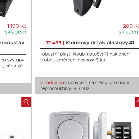
1 190 Kč
200 K
skladem
sklade
rosoustav
12 439 |
Kloubový držák plastový #1
robustní plast, kloub, natočení i naklonění
ereo výstupy
v obou směrech, nosnost 5 kg
če, pérkové
Vhodné pro:
uchycení na stěnu, pro malé
reprosoustavy, SD 402
