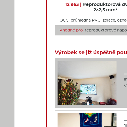
12 963 |
Reproduktorová dv
2×2,5 mm²
OCC, průhledná PVC izolace, ozna
Vhodné pro:
reproduktorové napo
Výrobek se již úspěšně použ
I
V
J