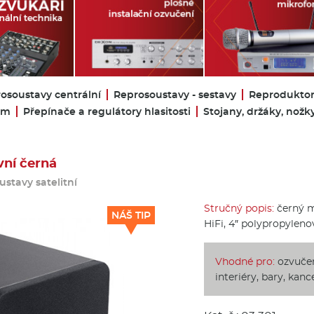
osoustavy centrální
Reprosoustavy - sestavy
Reproduktor
oom
Přepínače a regulátory hlasitosti
Stojany, držáky, nožk
vní černá
stavy satelitní
Stručný popis:
černý ma
NÁŠ TIP
HiFi, 4″ polypropylenový
Vhodné pro:
ozvučen
interiéry, bary, kanc