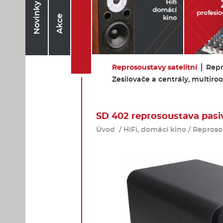
Novinky
Akce
Reprosoustavy satelitní
Repr
Zesilovače a centrály, multir
SD 402 reprosoustava pasi
Úvod
/
HiFi, domácí kino
/
Reprosou