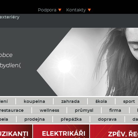
Podpora
Kontakty
exteriéry
lení
koupelna
zahrada
škola
sport
restaurace
wellness
průmysl
firma
pela
prodejna
přepážka
doprava
da