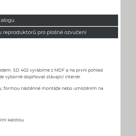
talogu
u reproduktorů pro plošné ozvučení
edem. SD 402 vyrábíme z MDF a na první pohled
ýborně doplňovat stávající interiér.
tivy, formou nástěnné montáže nebo umístěním na
ilní kalotou