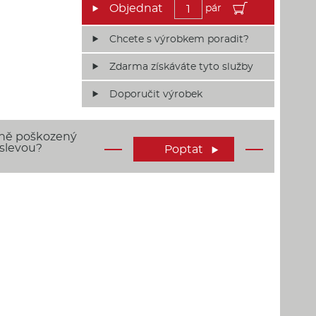
pár
Chcete s výrobkem poradit?
Zdarma získáváte tyto služby
Doporučit výrobek
rně poškozený
 slevou?
Poptat
