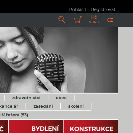
Přihlásit
Registrovat
Kč


CZ
s DPH
zdravotnictví
obec
kancelář
zasedání
školení
lší řešení (53)