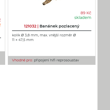
89 Kč
skladem
č
z
121032 |
Banánek pozlacený
kolík Ø 3,8 mm, max. vnější rozměr Ø
11 × 47,5 mm
Vhodné pro:
připojení hifi reprosoustav