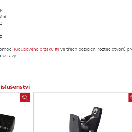
ek
vání
 Ω
z
 pomocí
Kloubového držáku #1
ve třech pozicích, rozteč otvorů 
soustavy
slušenství
