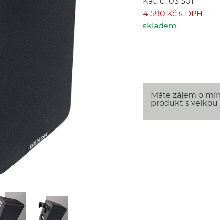
Kat. č.: 03 301
4 590 Kč s DPH
skladem
Máte zájem o mí
produkt s velkou