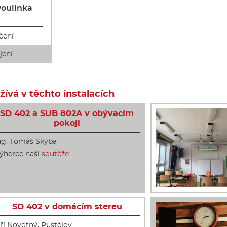
oulinka
čení
jení
ívá v těchto instalacích
SD 402 a SUB 802A v obývacím
pokoji
ng. Tomáš Skyba
ýherce naši
soutěže
SD 402 v domácím stereu
iří Novotný, Pustějov