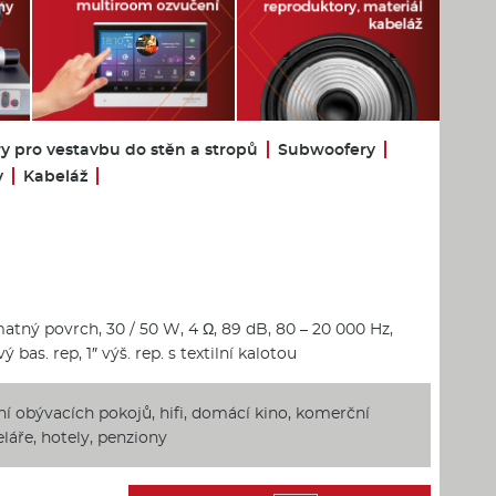
y pro vestavbu do stěn a stropů
Subwoofery
y
Kabeláž
tný povrch, 30 / 50 W, 4 Ω, 89 dB, 80 – 20 000 Hz,
 bas. rep, 1″ výš. rep. s textilní kalotou
í obývacích pokojů, hifi, domácí kino, komerční
eláře, hotely, penziony