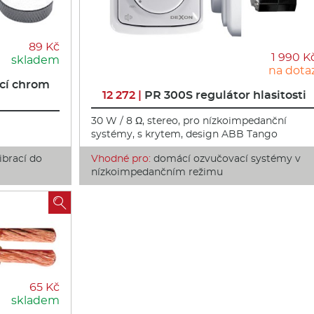
89 Kč
1 990 K
skladem
na dota
cí chrom
12 272 |
PR 300S regulátor hlasitosti
30 W / 8 Ω, stereo, pro nízkoimpedanční
systémy, s krytem, design ABB Tango
ibrací do
Vhodné pro:
domácí ozvučovací systémy v
nízkoimpedančním režimu

65 Kč
skladem