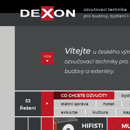
ozvučovací technika
pro budovy, bydlení i 
více
CO CHCETE OZVUČIT?
byd
53
státní správa
hotel

Řešení
exkurze
kultura
ka