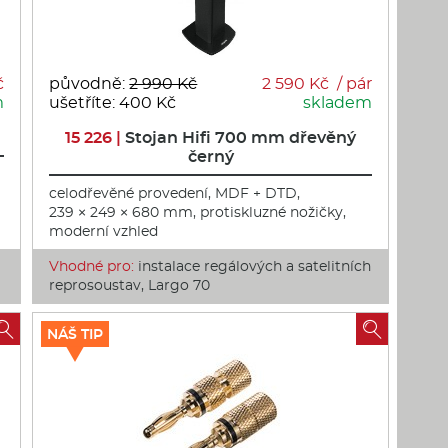
č
původně:
2 990 Kč
2 590 Kč / pár
m
ušetříte: 400 Kč
skladem
15 226 |
Stojan Hifi 700 mm dřevěný
černý
celodřevěné provedení, MDF + DTD,
239 × 249 × 680 mm, protiskluzné nožičky,
moderní vzhled
Vhodné pro:
instalace regálových a satelitních
reprosoustav, Largo 70


NÁŠ TIP