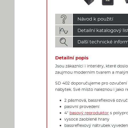

Návod k použití

Detailní katalogový lis

Další technické infor
Detailní popis
Jsou zákazníci i interiéry, které dos
zaujmou moderním tvarem a malým m
SD 402 doporučujeme pro ozvučení k
nábytek. Své místo naleznou i jak
2 pásmová, bassreflexová ozvu
pasivní provedení
4“
basový reproduktor
s polypr
vysoce zaoblené hrany
bassreflexový nátrubek vyveden