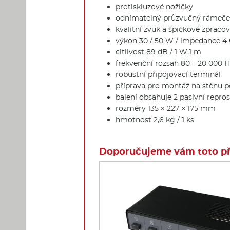
protiskluzové nožičky
odnímatelný průzvučný rámeč
kvalitní zvuk a špičkové zpraco
výkon 30 / 50 W / impedance 4
citlivost 89 dB / 1 W,1 m
frekvenční rozsah 80 – 20 000 H
robustní připojovací terminál
příprava pro montáž na stěnu
balení obsahuje 2 pasivní repro
rozměry 135 × 227 × 175 mm
hmotnost 2,6 kg / 1 ks
Doporučujeme vám toto pří