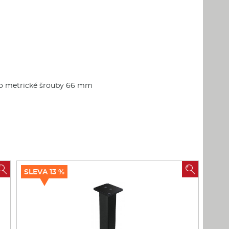
pro metrické šrouby 66 mm


SLEVA 13 %