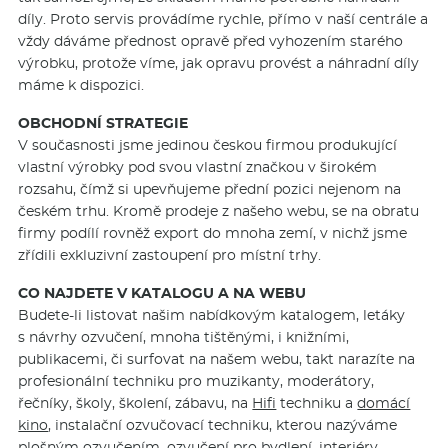
díly. Proto servis provádíme rychle, přímo v naší centrále a
vždy dáváme přednost opravě před vyhozením starého
výrobku, protože víme, jak opravu provést a náhradní díly
máme k dispozici.
OBCHODNÍ STRATEGIE
V současnosti jsme jedinou českou firmou produkující
vlastní výrobky pod svou vlastní značkou v širokém
rozsahu, čímž si upevňujeme přední pozici nejenom na
českém trhu. Kromě prodeje z našeho webu, se na obratu
firmy podílí rovněž export do mnoha zemí, v nichž jsme
zřídili exkluzivní zastoupení pro místní trhy.
CO NAJDETE V KATALOGU A NA WEBU
Budete-li listovat našim nabídkovým katalogem, letáky
s návrhy ozvučení, mnoha tištěnými, i knižními,
publikacemi, či surfovat na našem webu, takt narazíte na
profesionální techniku pro muzikanty, moderátory,
řečníky, školy, školení, zábavu, na
Hifi
techniku a
domácí
kino
, instalační ozvučovací techniku, kterou nazýváme
plošným ozvučením, ozvučení pro bydlení, interiéry,