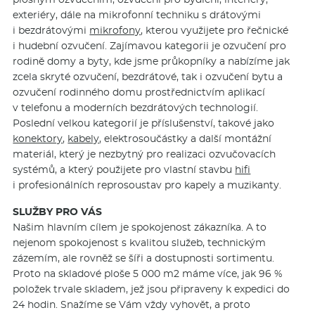
exteriéry, dále na mikrofonní techniku s drátovými
i bezdrátovými
mikrofony
, kterou využijete pro řečnické
i hudební ozvučení. Zajímavou kategorii je ozvučení pro
rodině domy a byty, kde jsme průkopníky a nabízíme jak
zcela skryté ozvučení, bezdrátové, tak i ozvučení bytu a
ozvučení rodinného domu prostřednictvím aplikací
v telefonu a moderních bezdrátových technologií.
Poslední velkou kategorií je příslušenství, takové jako
konektory
,
kabely
, elektrosoučástky a další montážní
materiál, který je nezbytný pro realizaci ozvučovacích
systémů, a který použijete pro vlastní stavbu
hifi
i profesionálních reprosoustav pro kapely a muzikanty.
SLUŽBY PRO VÁS
Našim hlavním cílem je spokojenost zákazníka. A to
nejenom spokojenost s kvalitou služeb, technickým
zázemím, ale rovněž se šíři a dostupnosti sortimentu.
Proto na skladové ploše 5 000 m2 máme více, jak 96 %
položek trvale skladem, jež jsou připraveny k expedici do
24 hodin. Snažíme se Vám vždy vyhovět, a proto