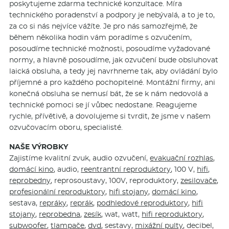
poskytujeme zdarma technické konzultace. Míra
technického poradenství a podpory je nebývalá, a to je to,
za co si nás nejvíce vážíte. Je pro nás samozřejmě, že
během několika hodin vám poradíme s ozvučením,
posoudíme technické možnosti, posoudíme vyžadované
normy, a hlavně posoudíme, jak ozvučení bude obsluhovat
laická obsluha, a tedy jej navrhneme tak, aby ovládání bylo
příjemné a pro každého pochopitelné. Montážní firmy, ani
konečná obsluha se nemusí bát, že se k nám nedovolá a
technické pomoci se jí vůbec nedostane. Reagujeme
rychle, přívětivě, a dovolujeme si tvrdit, že jsme v našem
ozvučovacím oboru, specialisté.
NAŠE VÝROBKY
Zajistíme kvalitní zvuk, audio ozvučení,
evakuační rozhlas
,
domácí kino
, audio,
reentrantní reproduktory
, 100 V,
hifi
,
reprobedny
, reprosoustavy, 100V, reproduktory,
zesilovače
,
profesionální reproduktory
,
hifi stojany
,
domácí kino
,
sestava,
repráky
,
reprák
,
podhledové reproduktory
,
hifi
stojany
,
reprobedna
,
zesík
, wat, watt,
hifi reproduktory
,
subwoofer
,
tlampače
,
dvd
, sestavy,
mixážní pulty
, decibel,