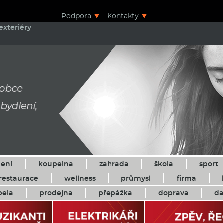
Podpora
Kontakty
exteriéry
lení
koupelna
zahrada
škola
sport
restaurace
wellness
průmysl
firma
pela
prodejna
přepážka
doprava
da