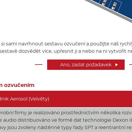
 si sami navrhnout sestavu ozvučení a použijte náš rych
sestavě dozvědět více, upřesnit ji a nebo na ni vytvoři
Ano, zaslat požadavek

ým ozvučením
nik Aerosol (Velvěty)
robní firmy je realizováno prostřednictvím několika rozv
je audio distribuováno ve formě dat technologie Dexon I
vy jsou zvoleny nástěnné typy řady SPT a reentrantní r