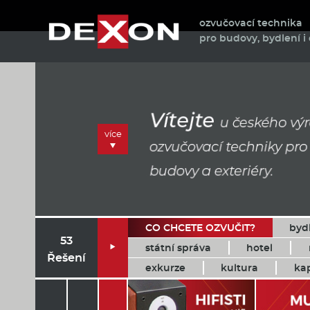
ozvučovací technika
pro budovy, bydlení i 
více
CO CHCETE OZVUČIT?
byd
53
státní správa
hotel

Řešení
exkurze
kultura
ka