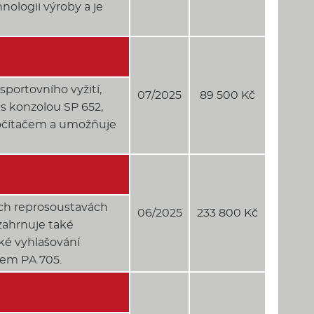
nologii výroby a je
portovního vyžití,
07/2025
89 500 Kč
 s konzolou SP 652,
 počítačem a umožňuje
ých reprosoustavách
06/2025
233 800 Kč
 zahrnuje také
ké vyhlašování
jem PA 705.