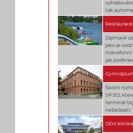
vyhlašování
tak automa
Restaurace
Zajímavé oz
jako je vod
mikrofonní 
jak podkres
Gymnázium 
Školní rozh
SP 512, kte
terminál lo
nebezpečí. 
Oční klinik