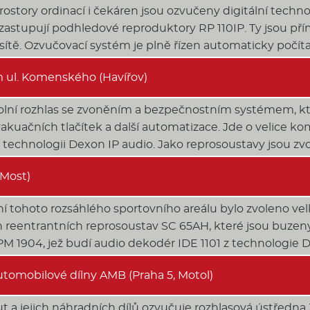
rostory ordinací i čekáren jsou ozvučeny digitální techno
zastupují podhledové reproduktory RP 110IP. Ty jsou př
sítě. Ozvučovací systém je plně řízen automaticky počít
ul. Komenského (Havířov)
školní rozhlas se zvoněním a bezpečnostním systémem, 
vakuačních tlačítek a další automatizace. Jde o velice k
 technologii Dexon IP audio. Jako reprosoustavy jsou zv
Most)
í tohoto rozsáhlého sportovního areálu bylo zvoleno ve
reentrantních reprosoustav SC 65AH, které jsou buzeny
JPM 1904, jež budí audio dekodér IDE 1101 z technologie 
tomobilové dílny AMB (Praha 5, Motol)
t a jejich náhradních dílů ozvučuje rozhlasová ústředna 