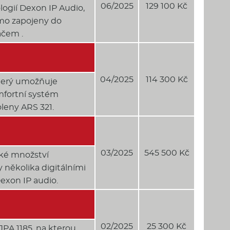
06/2025
129 100 Kč
logií Dexon IP Audio,
ímo zapojeny do
ačem .
04/2025
114 300 Kč
který umožňuje
omfortní systém
oleny ARS 321.
03/2025
545 500 Kč
lké množství
 několika digitálními
Dexon IP audio.
02/2025
25 300 Kč
JPA 1185, na kterou