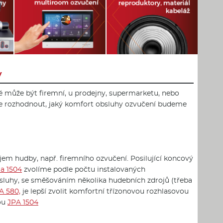
y
ré může být firemní, u prodejny, supermarketu, nebo
e rozhodnout, jaký komfort obsluhy ozvučení budeme
rojem hudby, např. firemního ozvučení. Posilující koncový
a 1504
zvolíme podle počtu instalovaných
bsluhy, se směšováním několika hudebních zdrojů (třeba
A 580,
je lepší zvolit komfortní třízonovou rozhlasovou
ou
JPA 1504