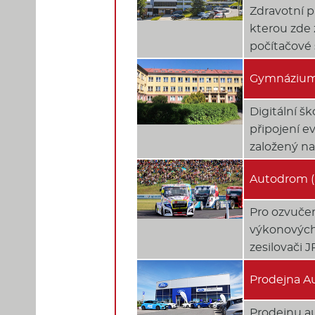
Zdravotní p
kterou zde 
počítačové 
Gymnázium 
Digitální 
připojení e
založený na
Autodrom (
Pro ozvučen
výkonových 
zesilovači 
Prodejna Au
Prodejnu au