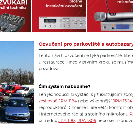
Ozvučení pro parkoviště a autobazar
Tento návrh ozvučení se týká parkoviště, kte
u restaurace. Hned v prvním kroku se musím
požadovat.
Čím systém nabudíme?
Ten jednodušší si vystačí s již existujícím zd
zesilovač
JPM 1184
nebo výkonnější
JPM 1304 
reproduktorů. Chceme-li ale větší komfort o
i internetového rádia) a stolního mikrofonu
P
ústřednu
JPA 1185, JPA 1306
nebo šestizónov