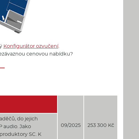
lý
Konfigurátor ozvučení
.
t nezávaznou cenovou nabídku?
aděčů, do jejich
09/2025
253 300 Kč
P audio. Jako
eproduktory SC. K