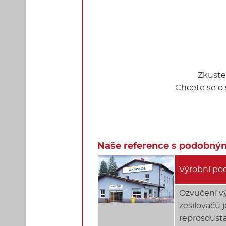
Zkuste
Chcete se o 
Naše reference s podobn
Výrobní pod
Ozvučení vý
zesilovačů 
reprosousta