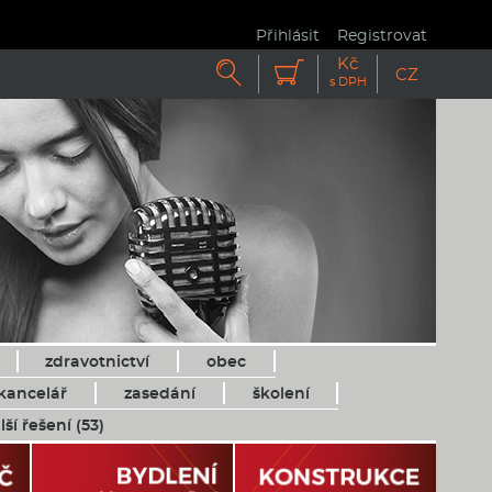
Přihlásit
Registrovat
Kč


CZ
s DPH
zdravotnictví
obec
kancelář
zasedání
školení
lší řešení (53)