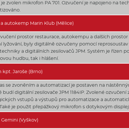
 je zvolen mikrofon PA 701. Ozvučení je napojeno na tech
tizováno.
 a autokemp Marin Klub (Mělice)
vučení prostor restaurace, autokempu a dalších prostor s
ní lyžování, byly digitálně ozvučeny pomocí reprosoustav
techniky a digitálních zesilovačů JPM. Systém je řízen
ovou hudbu, tak i hlášení.
kpt. Jaroše (Brno)
las se zvoněním a automatizací je postaven na nástěnn
ré budí digitální zesilovače JPM 1184IP. Zvolené ozvučení
gických vstupů a výstupů pro automatizace a automatic
Také je použit přepážkový mikrofon s dotykovým disple
a Gemini (Vyškov)