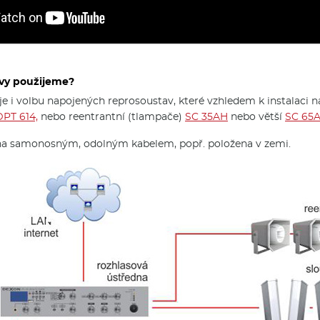
avy použijeme?
je i volbu napojených reprosoustav, které vzhledem k instalaci 
DPT 614,
nebo reentrantní (tlampače)
SC 35AH
nebo větší
SC 65A
na samonosným, odolným kabelem, popř. položena v zemi.