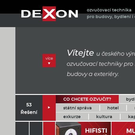
ozvučovací technika
pro budovy, bydlení i 
více
CO CHCETE OZVUČIT?
byd
53
státní správa
hotel

Řešení
exkurze
kultura
ka