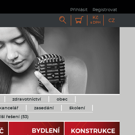
Přihlásit
Registrovat
Kč


CZ
s DPH
zdravotnictví
obec
kancelář
zasedání
školení
lší řešení (53)