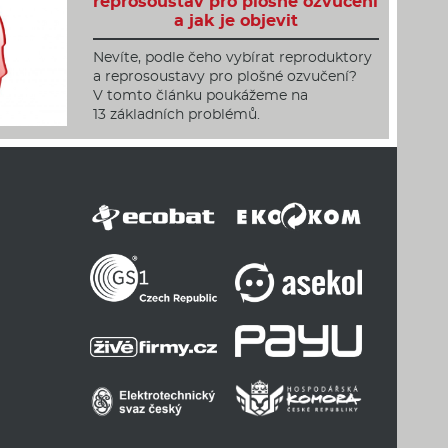
reprosoustav pro plošné ozvučení
a jak je objevit
Nevíte, podle čeho vybírat reproduktory
a reprosoustavy pro plošné ozvučení?
V tomto článku poukážeme na
13 základních problémů.