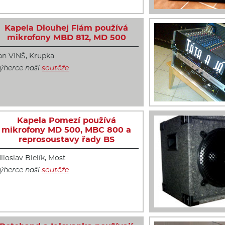
Kapela Dlouhej Flám používá
mikrofony MBD 812, MD 500
an VINŠ, Krupka
ýherce naši
soutěže
Kapela Pomezí používá
mikrofony MD 500, MBC 800 a
reprosoustavy řady BS
iloslav Bielík, Most
ýherce naši
soutěže