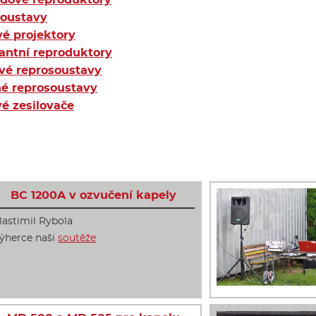
oustavy
é projektory
antní reproduktory
vé reprosoustavy
é reprosoustavy
é zesilovače
BC 1200A v ozvučení kapely
lastimil Rybola
ýherce naši
soutěže