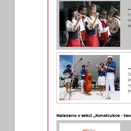
I
o
d
J
p
v
p
Nalezeno v sekci „Konstrukce - teo