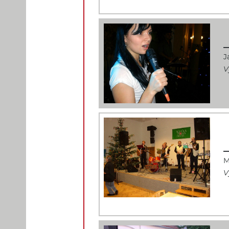
J
V
M
V