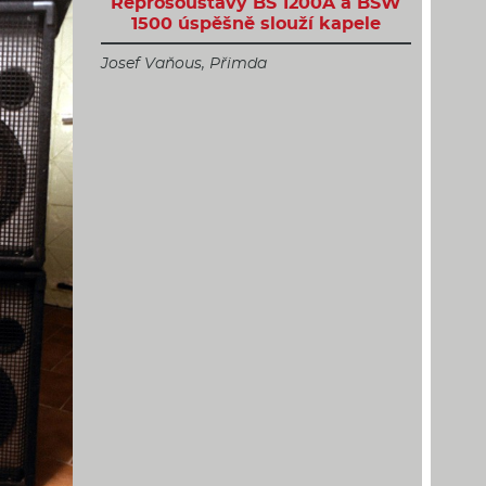
Reprosoustavy BS 1200A a BSW
1500 úspěšně slouží kapele
Josef Vaňous, Přimda