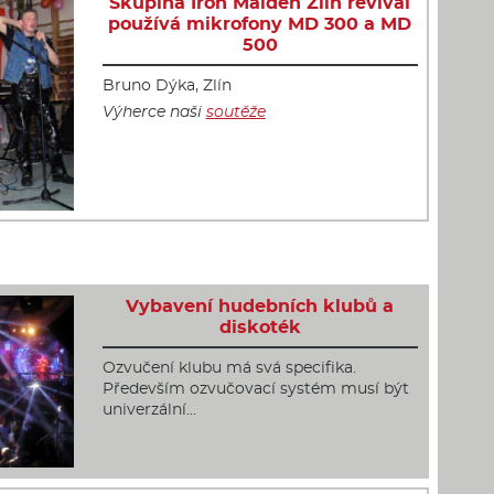
Skupina Iron Maiden Zlín revival
používá mikrofony MD 300 a MD
500
Bruno Dýka, Zlín
Výherce naši
soutěže
Vybavení hudebních klubů a
diskoték
Ozvučení klubu má svá specifika.
Především ozvučovací systém musí být
univerzální…