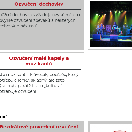
Ozvučení dechovky
 běžná dechovka vyžaduje ozvučení a to
bvykle ozvučení zpěváků a některých
echových nástrojů…
Ozvučení malé kapely a
muzikantů
ste muzikant – klávesák, pouštěč, který
otřebuje lehký, skladný, ale zato
ýkonný aparát? I tato „kultura“
otřebuje ozvučení.
rie“
Bezdrátové provedení ozvučení