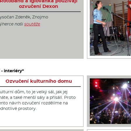
Rotoband a Iglovanka používají
ozvučení Dexon
ysočan Zdeněk, Znojmo
ýherce naši
soutěže
- interiéry“
Ozvučení kulturního domu
ulturní dům, to je velký sál, jak jej
náte, a také menší sály a přísálí. Proto
ento návrh ozvučení rozdělíme na
ednotlivé prostory.