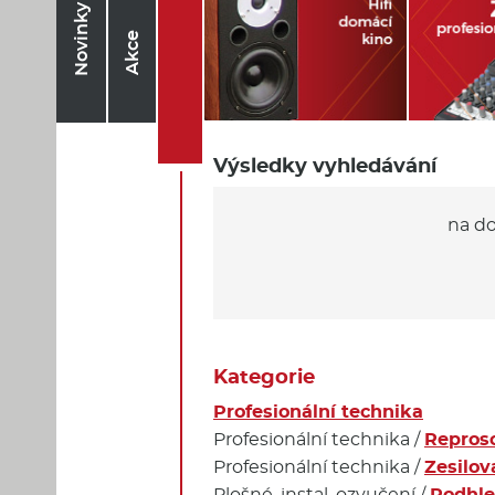
Novinky
Akce
Výsledky vyhledávání
na d
Kategorie
Profesionální technika
Profesionální technika /
Repros
Profesionální technika /
Zesilov
Plošné, instal. ozvučení /
Podhle