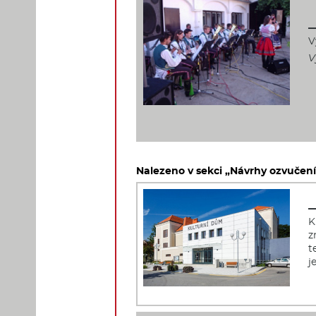
V
V
Nalezeno v sekci „Návrhy ozvučení 
K
z
t
j