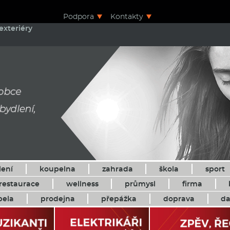
Podpora
Kontakty
exteriéry
lení
koupelna
zahrada
škola
sport
restaurace
wellness
průmysl
firma
pela
prodejna
přepážka
doprava
da