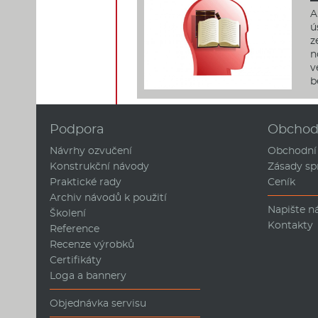
A
ú
z
n
v
b
Podpora
Obcho
Návrhy ozvučení
Obchodní
Konstrukční návody
Zásady sp
Praktické rady
Ceník
Archiv návodů k použití
Napište 
Školení
Kontakty
Reference
Recenze výrobků
Certifikáty
Loga a bannery
Objednávka servisu