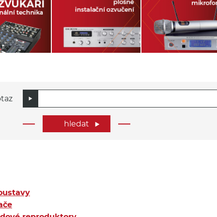
otaz
hledat

oustavy
ače
dové reproduktory