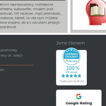
ktivní reprosoustavy, rozhlasová
středna, subwoofer, mixážní pult,
esilovač, hifi receiver, mp3 přehrávač,
otebook, tablet, to vše nyní můžete
elice snadno, do a z ozvučení připojit
ezdrátově.
d
Jsme členem
 podmínky
rávy os. údajů
nám