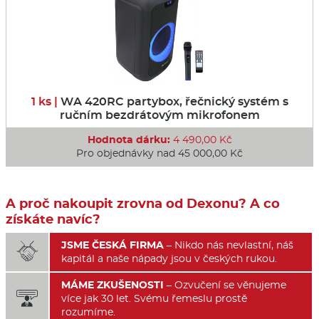
1 ks |
WA 420RC partybox, řečnický systém s
ručním bezdrátovým mikrofonem
Hodnota dárku:
4 490,00 Kč
Pro objednávky nad 45 000,00 Kč
A proč nakoupit zrovna od Dexonu? A co
získáte navíc?
JSME ČESKÁ FIRMA
– Nikdo nás nevlastní, náš

kapitál a naše nápady jsou v českých rukou.
MÁME ZKUŠENOSTI
– Ozvučení se věnujeme

více jak 30 let. Svému řemeslu prostě
rozumíme.