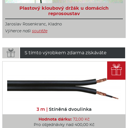
Plastový kloubový držák u domácích
reprosoustav
Jaroslav Rosenkranc, Kladno
Výherce naši
soutěže

S tímto výrobkem zdarma získáváte

3 m |
Stíněná dvoulinka
Hodnota dárku:
72,00 Kč
Pro objednávky nad 400,00 Kč