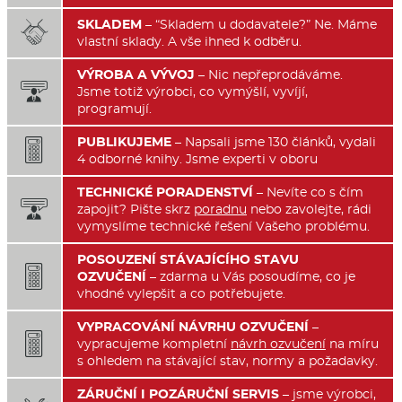
SKLADEM
– “Skladem u dodavatele?” Ne. Máme

vlastní sklady. A vše ihned k odběru.
VÝROBA A VÝVOJ
– Nic nepřeprodáváme.

Jsme totiž výrobci, co vymýšlí, vyvíjí,
programují.
PUBLIKUJEME
– Napsali jsme 130 článků, vydali

4 odborné knihy. Jsme experti v oboru
TECHNICKÉ PORADENSTVÍ
– Nevíte co s čím

zapojit? Pište skrz
poradnu
nebo zavolejte, rádi
vymyslíme technické řešení Vašeho problému.
POSOUZENÍ STÁVAJÍCÍHO STAVU

OZVUČENÍ
– zdarma u Vás posoudíme, co je
vhodné vylepšit a co potřebujete.
VYPRACOVÁNÍ NÁVRHU OZVUČENÍ
–

vypracujeme kompletní
návrh ozvučení
na míru
s ohledem na stávající stav, normy a požadavky.
ZÁRUČNÍ I POZÁRUČNÍ SERVIS
– jsme výrobci,