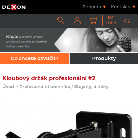
Podpora
Kontakty
Kč



CZ
s DPH
Co chcete ozvučit?
Produkty
Kloubový držák profesionální #2
Úvod
/
Profesionální technika
/
Stojany, držáky