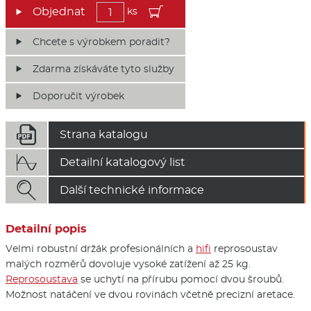
ks
Chcete s výrobkem poradit?
Zdarma získáváte tyto služby
Doporučit výrobek

Strana katalogu

Detailní katalogový list

Další technické informace
Detailní popis
Velmi robustní držák profesionálních a
hifi
reprosoustav
malých rozměrů dovoluje vysoké zatížení až 25 kg.
Reprosoustava
se uchytí na přírubu pomocí dvou šroubů.
Možnost natáčení ve dvou rovinách včetně precizní aretace.