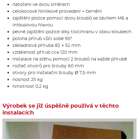
natočení ve dvou směrech
celokovové hliníkové provedení + černění
zajištění pozice pomocí dvou šroubů se závitem M6 a
imbusovou hlavou
pevné zajištění pozice díky tisícihranu v obou kloubech
poloha přírub vůči sobě 90°
základnová příruba 82 × 52 mm
vzdálenost přírub cca 120 mm
instalace na stěnu pomocí 2 šroubů na každé přírubě
rozteč otvorů pro šrouby 60 mm
otvory pro instalační šrouby Ø 7,5 mm
nosnost 25 kg
hmotnost 0,2 kg
Výrobek se již úspěšně používá v těchto
instalacích