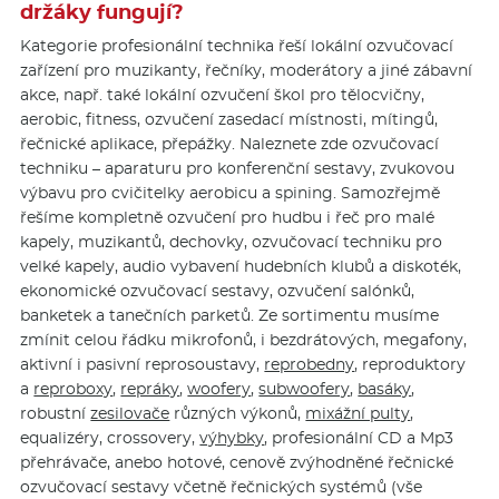
držáky fungují?
Kategorie profesionální technika řeší lokální ozvučovací
zařízení pro muzikanty, řečníky, moderátory a jiné zábavní
akce, např. také lokální ozvučení škol pro tělocvičny,
aerobic, fitness, ozvučení zasedací místnosti, mítingů,
řečnické aplikace, přepážky. Naleznete zde ozvučovací
techniku – aparaturu pro konferenční sestavy, zvukovou
výbavu pro cvičitelky aerobicu a spining. Samozřejmě
řešíme kompletně ozvučení pro hudbu i řeč pro malé
kapely, muzikantů, dechovky, ozvučovací techniku pro
velké kapely, audio vybavení hudebních klubů a diskoték,
ekonomické ozvučovací sestavy, ozvučení salónků,
banketek a tanečních parketů. Ze sortimentu musíme
zmínit celou řádku mikrofonů, i bezdrátových, megafony,
aktivní i pasivní reprosoustavy,
reprobedny
, reproduktory
a
reproboxy
,
repráky
,
woofery
,
subwoofery
,
basáky
,
robustní
zesilovače
různých výkonů,
mixážní pulty
,
equalizéry, crossovery,
výhybky
, profesionální CD a Mp3
přehrávače, anebo hotové, cenově zvýhodněné řečnické
ozvučovací sestavy včetně řečnických systémů (vše