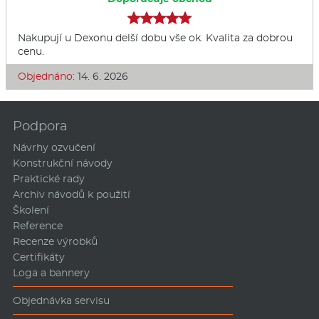
Nakupují u Dexonu delší dobu vše ok. Kvalita za dobrou
cenu.
Objednáno:
14. 6. 2026
Podpora
Návrhy ozvučení
Konstrukční návody
Praktické rady
Archiv návodů k použití
Školení
Reference
Recenze výrobků
Certifikáty
Loga a bannery
Objednávka servisu