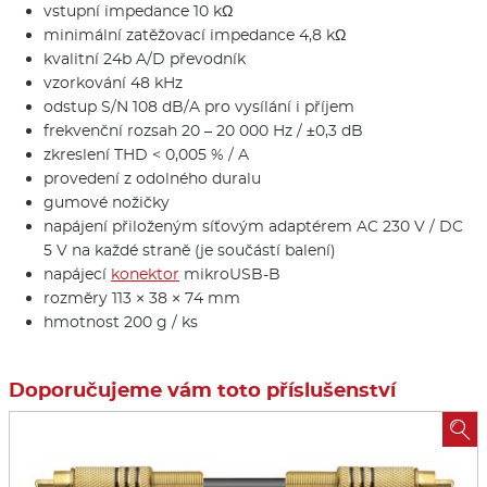
vstupní impedance 10 kΩ
minimální zatěžovací impedance 4,8 kΩ
kvalitní 24b A/D převodník
vzorkování 48 kHz
odstup S/N 108 dB/A pro vysílání i příjem
frekvenční rozsah 20 – 20 000 Hz / ±0,3 dB
zkreslení THD < 0,005 % / A
provedení z odolného duralu
gumové nožičky
napájení přiloženým síťovým adaptérem AC 230 V / DC
5 V na každé straně (je součástí balení)
napájecí
konektor
mikroUSB-B
rozměry 113 × 38 × 74 mm
hmotnost 200 g / ks
Doporučujeme vám toto příslušenství
