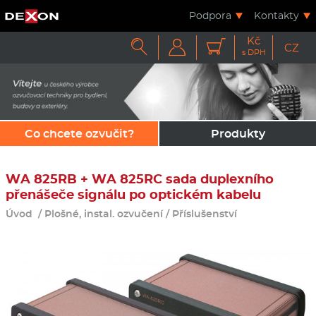
Podpora
Kontakty
Kč



CZ
s DPH
Co chcete ozvučit?
Produkty
WA 825RB + WA 825RC sada duplexního
přenášeče signálu po optickém kabelu
Úvod
/
Plošné, instal. ozvučení
/
Příslušenství