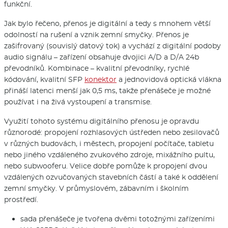
funkční.
Jak bylo řečeno, přenos je digitální a tedy s mnohem větší
odolností na rušení a vznik zemní smyčky. Přenos je
zašifrovaný (souvislý datový tok) a vychází z digitální podoby
audio signálu – zařízení obsahuje dvojici A/D a D/A 24b
převodníků. Kombinace – kvalitní převodníky, rychlé
kódování, kvalitní SFP
konektor
a jednovidová optická vlákna
přináší latenci menší jak 0,5 ms, takže přenášeče je možné
používat i na živá vystoupení a transmise.
Využití tohoto systému digitálního přenosu je opravdu
různorodé: propojení rozhlasových ústředen nebo zesilovačů
v různých budovách, i městech, propojení počítače, tabletu
nebo jiného vzdáleného zvukového zdroje, mixážního pultu,
nebo subwooferu. Velice dobře pomůže k propojení dvou
vzdálených ozvučovaných stavebních částí a také k oddělení
zemní smyčky. V průmyslovém, zábavním i školním
prostředí.
sada přenášeče je tvořena dvěmi totožnými zařízeními