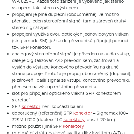
WA 825RC. Každé toto zařízení je vybaveno jak stereo
vstupem, tak i stereo výstupem.
propojení je plně duplexní (obousměrné). Je možno
přenášet jeden stereofonní signál tam a zároveň druhý
stereo signál zpět
propojení využívá dvou optických jednovidových vláken
(singlemode SM), jež se do převodníků připojují pomocí
tzv. SFP konektoru
analogový stereofonní signál je přiveden na audio vstup,
dále je digitalizován A/D převodníkem, zašifrován a
vyslán do výstupu koncového převodníku na druhé
straně propoje. Protože je propoj obousměrný (duplexní),
je zároveň i další signál ze vstupu koncového převodníku
přenesen na výstup místního převodníku.
slot pro připojení optického vlákna SFP konektorem
s aretací
SFP
konektor
není součástí balení
doporučený (referenční) SFP
konektor
– Signamax 100–
32SM-LR20 (duplexní LC
konektory
, dosah 20 km)
možno použít i jiné SFP
konektory
minimální ztráta zvukové kvality, díky kvalitním A/D a