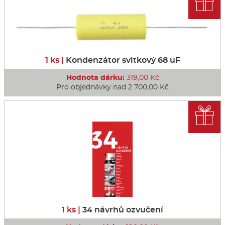

1 ks |
Kondenzátor svitkový 68 uF
Hodnota dárku:
319,00 Kč
Pro objednávky nad 2 700,00 Kč

1 ks |
34 návrhů ozvučení