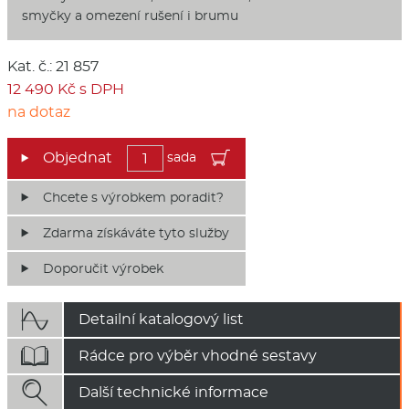
smyčky a omezení rušení i brumu
Kat. č.: 21 857
12 490 Kč s DPH
na dotaz
sada
Chcete s výrobkem poradit?
Zdarma získáváte tyto služby
Doporučit výrobek

Detailní katalogový list

Rádce pro výběr vhodné sestavy

Další technické informace