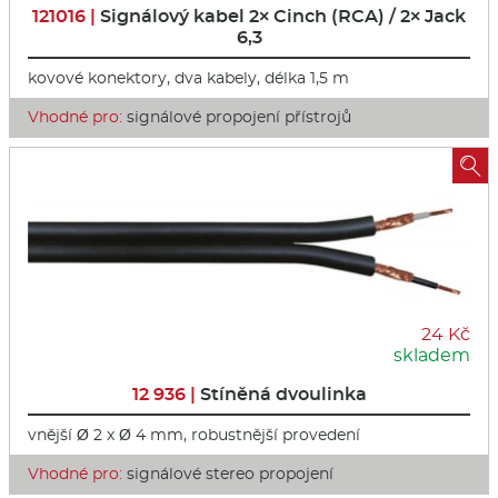
121016 |
Signálový kabel 2× Cinch (RCA) / 2× Jack
6,3
kovové konektory, dva kabely, délka 1,5 m
Vhodné pro:
signálové propojení přístrojů

24 Kč
skladem
12 936 |
Stíněná dvoulinka
vnější Ø 2 x Ø 4 mm, robustnější provedení
Vhodné pro:
signálové stereo propojení