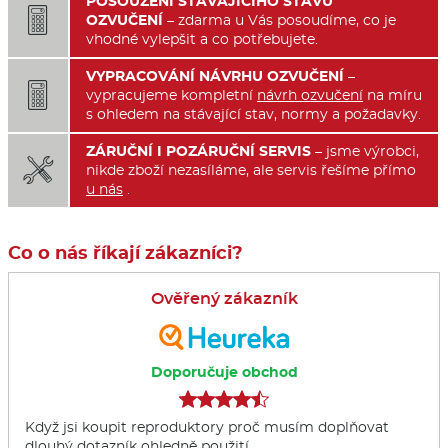
POSOUZENÍ STÁVAJÍCÍHO STAVU

OZVUČENÍ
– zdarma u Vás posoudíme, co je
vhodné vylepšit a co potřebujete.
VYPRACOVÁNÍ NÁVRHU OZVUČENÍ
–

vypracujeme kompletní
návrh ozvučení
na míru
s ohledem na stávající stav, normy a požadavky.
ZÁRUČNÍ I POZÁRUČNÍ SERVIS
– jsme výrobci,

nikde zboží nezasíláme, ale servis řešíme přímo
u nás
.
Co o nás říkají zákazníci?
Ověřený zákazník
Doporučuje obchod
Když jsi koupit reproduktory proč musím doplňovat
dlouhý dotazník ohledně použití