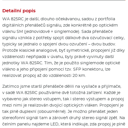
Detailní popis
WA 825RC je další, dlouho očekávanou, sadou z portfolia
digitálních přenášečů signálu, zde konkrétně po optickém
vláknu SM (jednovidové = singlemode). Sada přenášeče
signálu vznikla z potřeby spojit dálkově dva ozvučovací celky,
typicky se jednalo o spojení dvou ozvučení – dvou budov.
Protože klasické analogové, byť symetrické, propojení již díky
vzdálenosti nepřipadá v úvahu, byly právě vyvinuty další
jednotky WA 825RC. Tím, že je použito singlemode optické
vlákno a jeho připojení pomocí tzv. SFP konektoru, lze
realizovat propoj až do vzdálenosti 20 km.
Zatímco jsme starší přenášeče dělili na vysílače a přijímače,
v sadě WA 825RC používáme dvě totožná zařízení. Každé je
vybaveno jak stereo vstupem, tak i stereo výstupem a propoj
mezi nimi je realizován dvojicí optických vláken. Propojení je
tak plně duplexní (obousměrné). Je možno přenášet jeden
stereofonní signál tam a zároveň druhý stereo signál zpět. Na
čelním panelu najdeme LED, která indikuje, zda propoj je plně