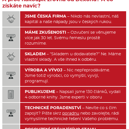
získáte navíc?
JSME ČESKÁ FIRMA
– Nikdo nás nevlastní, náš

kapitál a naše nápady jsou v českých rukou.
MÁME ZKUŠENOSTI
– Ozvučení se věnujeme

více jak 30 let. Svému řemeslu prostě
rozumíme.
SKLADEM
– “Skladem u dodavatele?” Ne. Máme

vlastní sklady. A vše ihned k odběru.
VÝROBA A VÝVOJ
– Nic nepřeprodáváme.

Jsme totiž výrobci, co vymýšlí, vyvíjí,
programují.
PUBLIKUJEME
– Napsali jsme 130 článků, vydali

4 odborné knihy. Jsme experti v oboru
TECHNICKÉ PORADENSTVÍ
– Nevíte co s čím

zapojit? Pište skrz
poradnu
nebo zavolejte, rádi
vymyslíme technické řešení Vašeho problému.