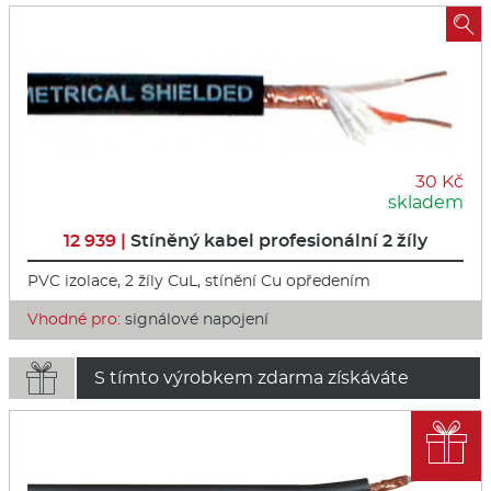

30 Kč
skladem
12 939 |
Stíněný kabel profesionální 2 žíly
PVC izolace, 2 žíly CuL, stínění Cu opředením
Vhodné pro:
signálové napojení

S tímto výrobkem zdarma získáváte
