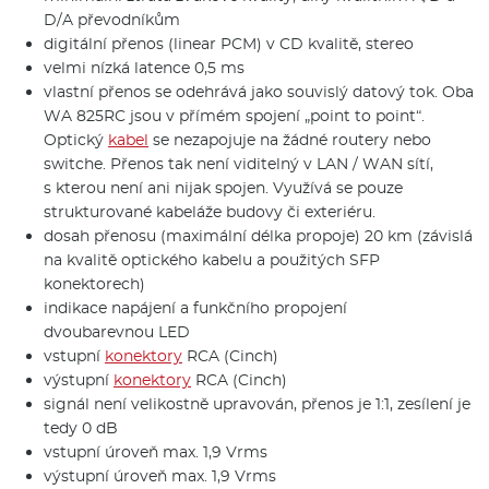
D/A převodníkům
digitální přenos (linear PCM) v CD kvalitě, stereo
velmi nízká latence 0,5 ms
vlastní přenos se odehrává jako souvislý datový tok. Oba
WA 825RC jsou v přímém spojení „point to point“.
Optický
kabel
se nezapojuje na žádné routery nebo
switche. Přenos tak není viditelný v LAN / WAN sítí,
s kterou není ani nijak spojen. Využívá se pouze
strukturované kabeláže budovy či exteriéru.
dosah přenosu (maximální délka propoje) 20 km (závislá
na kvalitě optického kabelu a použitých SFP
konektorech)
indikace napájení a funkčního propojení
dvoubarevnou LED
vstupní
konektory
RCA (Cinch)
výstupní
konektory
RCA (Cinch)
signál není velikostně upravován, přenos je 1:1, zesílení je
tedy 0 dB
vstupní úroveň max. 1,9 Vrms
výstupní úroveň max. 1,9 Vrms