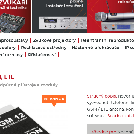
eprosoustavy
Zvukové projektory
Reentrantní reprodukto
oofery
Rozhlasové ústředny
Nástěnné přehrávače
IP o
í rozhlasy
Příslušenství
, LTE
dpůrné přístroje a moduly
Stručný popis:
hovor j
NOVINKA
vyzvednutí telefonní li
GSM / LTE anténa, kon
software.
Snadno zatel
Vhodné pro:
snadné 