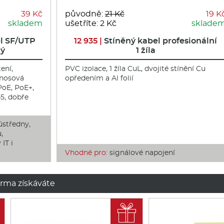
39 Kč
původně:
21 Kč
19 K
skladem
ušetříte: 2 Kč
sklade
el SF/UTP
12 935 |
Stíněný kabel profesionální
ný
1 žíla
tení,
PVC izolace, 1 žíla CuL, dvojité stínění Cu
enosová
opředením a Al folií
 PoE, PoE+,
5, dobře
ústředny,
,
IT i
m
Vhodné pro:
signálové napojení
rma získáváte
