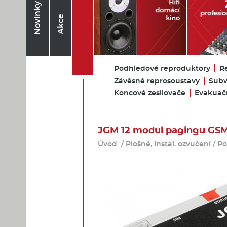
Novinky
Akce
Podhledové reproduktory
R
Závěsné reprosoustavy
Subw
Koncové zesilovače
Evakuačn
JGM 12 modul pagingu GSM
Úvod
/
Plošné, instal. ozvučení
/
Po