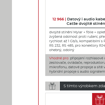
12 966 |
Datový i audio kab
Cat5e dvojitě stíně
dvojité stínění Mylar + fólie + ople
zvýšená odolnost proti rušení, př
rychlost až 1 Gb/s, kompatibilní s
RS 232, RS 485, pro konektory RJ4
ohebný, odolný
Vhodné pro:
připojení rozhlasové 
zesilovače, ovládače, reproduktoru
mikrofonu, datové propoje a sítě v 
hybridní propoje s audio signále

S tímto výrobkem zda
