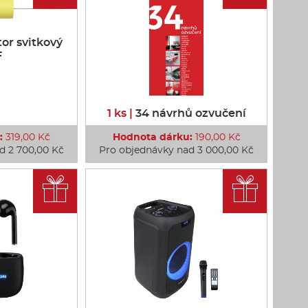
or svitkový
F
1 ks |
34 návrhů ozvučení
:
319,00 Kč
Hodnota dárku:
190,00 Kč
d 2 700,00 Kč
Pro objednávky nad 3 000,00 Kč

