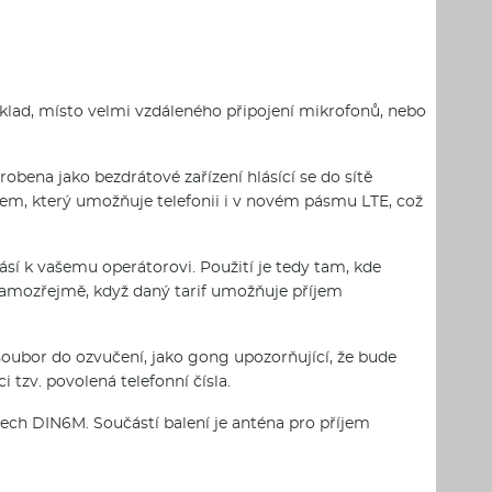
říklad, místo velmi vzdáleného připojení mikrofonů, nebo
robena jako bezdrátové zařízení hlásící se do sítě
em, který umožňuje telefonii i v novém pásmu LTE, což
lásí k vašemu operátorovi. Použití je tedy tam, kde
samozřejmě, když daný tarif umožňuje příjem
soubor do ozvučení, jako gong upozorňující, že bude
 tzv. povolená telefonní čísla.
rech DIN6M. Součástí balení je anténa pro příjem