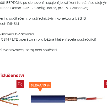
měti EEPROM, po obnovení napájení je zařízení funkční se stejn
likace Dexon JGM 12 Configurator, pro PC (Windows)
jení s počítačem, prostřednictvím konektoru USB-B
ěrech DIN6M
oubovací svorkovnici
GSM / LTE operátora (pro běžná hlášení zcela postačující)
í svorkovnice), zdroj není součástí
slušenství

SLEVA 10 %