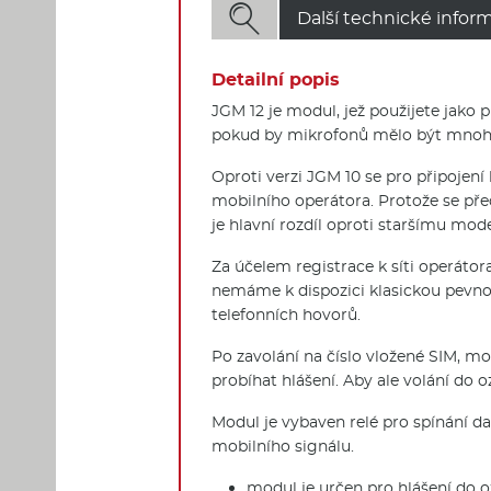

Další technické infor
Detailní popis
JGM 12 je modul, jež použijete jako 
pokud by mikrofonů mělo být mnoho,
Oproti verzi JGM 10 se pro připojení 
mobilního operátora. Protože se př
je hlavní rozdíl oproti staršímu mod
Za účelem registrace k síti operátor
nemáme k dispozici klasickou pevno
telefonních hovorů.
Po zavolání na číslo vložené SIM, m
probíhat hlášení. Aby ale volání do o
Modul je vybaven relé pro spínání da
mobilního signálu.
modul je určen pro hlášení do o