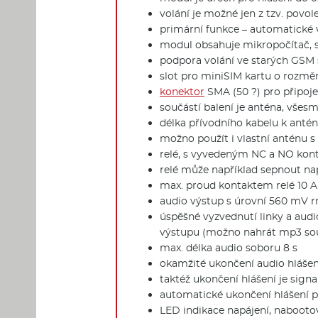
volání je možné jen z tzv. povole
primární funkce – automatické v
modul obsahuje mikropočítač, s
podpora volání ve starých GSM 
slot pro miniSIM kartu o rozmě
konektor
SMA (50 ?) pro připoje
součástí balení je anténa, všes
délka přívodního kabelu k anté
možno použít i vlastní anténu
relé, s vyvedeným NC a NO ko
relé může například sepnout na
max. proud kontaktem relé 10 A
audio výstup s úrovní 560 mV 
úspěšné vyzvednutí linky a audio
výstupu (možno nahrát mp3 so
max. délka audio soboru 8 s
okamžité ukončení audio hlášen
taktéž ukončení hlášení je sig
automatické ukončení hlášení 
LED indikace napájení, nabootov