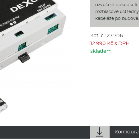
ozvučení odkudkoli.
rozhlasové ústředny
kabeláže po budově.
Kat. č.: 27 706
12 990 Kč s DPH
skladem

Konfigura