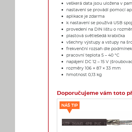
veškerá data jsou uložena v pa
nastavení se provádí pomocí ap
aplikace je zdarma
k nastavení se používá USB spo
provedení na DIN lištu o rozm
plastová světlešedá krabička
všechny výstupy a vstupy na šr
frekvenční rozsah dle podmínek 
pracovní teplota 5 – 40 °C
napájení DC 12 – 15 V (šroubovac
rozměry 106 × 87 × 33 mm
hmotnost 0,13 kg
Doporučujeme vám toto pří
NÁŠ TIP