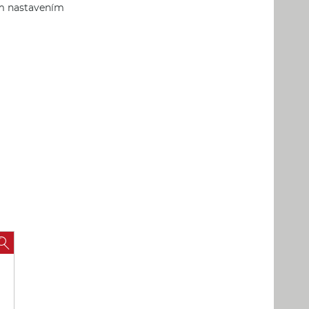
ým nastavením
