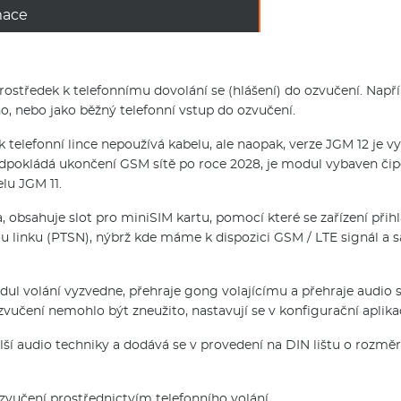
mace
prostředek k telefonnímu dovolání se (hlášení) do ozvučení. Nap
 nebo jako běžný telefonní vstup do ozvučení.
k telefonní lince nepoužívá kabelu, ale naopak, verze JGM 12 je vy
edpokládá ukončení GSM sítě po roce 2028, je modul vybaven čip
elu JGM 11.
a, obsahuje slot pro miniSIM kartu, pomocí které se zařízení přih
u linku (PTSN), nýbrž kde máme k dispozici GSM / LTE signál a 
odul volání vyzvedne, přehraje gong volajícímu a přehraje audio 
zvučení nemohlo být zneužito, nastavují se v konfigurační aplikaci
lší audio techniky a dodává se v provedení na DIN lištu o rozmě
zvučení prostřednictvím telefonního volání