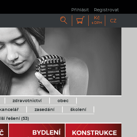
Přihlásit
Registrovat
Kč


CZ
s DPH
zdravotnictví
obec
kancelář
zasedání
školení
lší řešení (53)