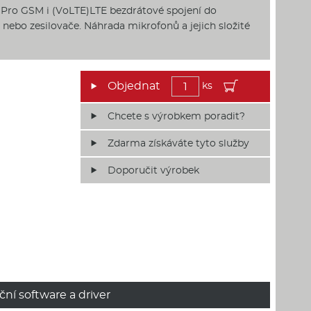
 Pro GSM i (VoLTE)LTE bezdrátové spojení do
 nebo zesilovače. Náhrada mikrofonů a jejich složité
ks
Chcete s výrobkem poradit?
Zdarma získáváte tyto služby
Doporučit výrobek
ční software a driver