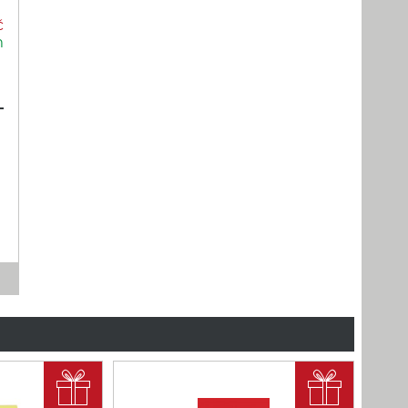
č
m

