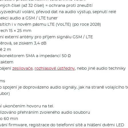
ných čísel (až 32 čísel) = ochrana proti zneužití
yzvednutí volání, převod dat na audio výstup, sepnutí relé
ekci audio a GSM / LTE tuner
sítích i v novém pásmu LTE (VoLTE) (po roce 2028)
rech 15 × 25 mm
ní externí antény pro příjem signálu GSM / LTE
měrová, se ziskem 3,4 dB
ně 2 m
 s konektorem SMA a impedancí 50 Ω
ntaktem
pájení
zesilovače
,
rozhlasové ústředny
, nebo jiné audio techniky
rms
 spojení je doprovázeno audio signály, jak na straně volajícího 
ubor)
í ukončením hovoru na tel.
nalizováno přehráním zvoleného audio souboru
po 60 min
ání firmware, registrace do telefonní sítě a hlášení dvěmi LED