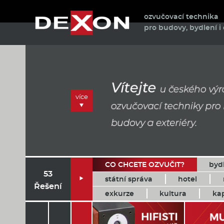
ozvučovací technika
pro budovy, bydlení i 
více
CO CHCETE OZVUČIT?
byd
53
státní správa
hotel

Řešení
exkurze
kultura
ka