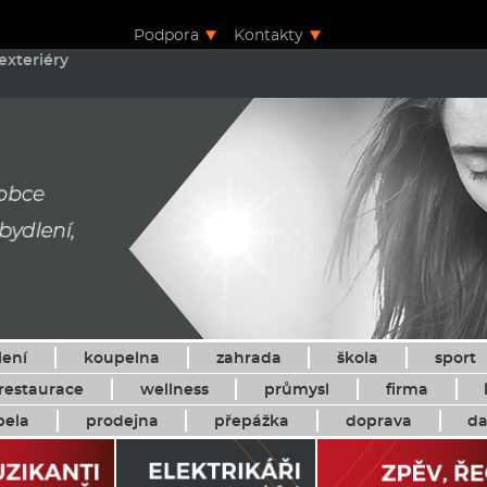
Podpora
Kontakty
exteriéry
lení
koupelna
zahrada
škola
sport
restaurace
wellness
průmysl
firma
pela
prodejna
přepážka
doprava
da