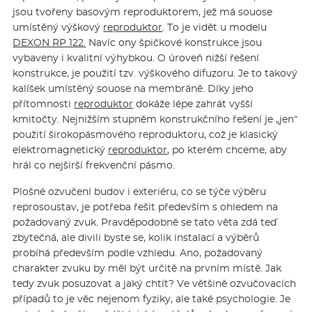
jsou tvořeny basovým reproduktorem, jež má souose
umístěný výškový
reproduktor
. To je vidět u modelu
DEXON RP 122.
Navíc ony špičkové konstrukce jsou
vybaveny i kvalitní výhybkou. O úroveň nižší řešení
konstrukce, je použití tzv. výškového difuzoru. Je to takový
kalíšek umístěný souose na membráně. Díky jeho
přítomnosti
reproduktor
dokáže lépe zahrát vyšší
kmitočty. Nejnižším stupněm konstrukčního řešení je „jen“
použití širokopásmového reproduktoru, což je klasický
elektromagnetický
reproduktor
, po kterém chceme, aby
hrál co nejširší frekvenční pásmo.
Plošné ozvučení budov i exteriéru, co se týče výběru
reprosoustav, je potřeba řešit především s ohledem na
požadovaný zvuk. Pravděpodobně se tato věta zdá teď
zbytečná, ale divili byste se, kolik instalací a výběrů
probíhá především podle vzhledu. Ano, požadovaný
charakter zvuku by měl být určitě na prvním místě. Jak
tedy zvuk posuzovat a jaký chtít? Ve většině ozvučovacích
případů to je věc nejenom fyziky, ale také psychologie. Je