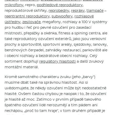
mikrofony
, repro,
podhledové reproduktory
,
reproduktorové skříňky,
reprobedny
,
repráky
,
tlampače
–
reentrantní reproduktory
,
subwoofery
,
rozhlasové
ústředny
,
zesilovače
, megafony, rozhlasy a 100 V systémy
pro hudbu i řeč pro pevné ozvučení pro zasedací
místnosti, přepážky a okénka, fitness a spining centra, ale
také reproduktory ozvučení exteriérů, jako jsou venkovní
plochy a sportoviště, sportovní areály, sjezdovky, lanovky,
benzinových čerpadel, zahrádky restaurací, parkoviště ale
i obecní rozhlasy a bezdrátové obecní rozhlasy. Celý
sortiment doplňují
regulátory hlasitosti
a další zvukový
montážní materiál.
Kromě samotného charakteru zvuku (jeho „barvy“)
musíme dbát také na správnou hlasitost. Asi si
uvědomujete, že někdy ozvučení může být nedostatečně
hlasité. Ovšem častou chybou je naopak i to, že ozvučení
je hlasité až moc. Zatímco v prvním případě takového
špatného ozvučení lidé nerozumějí a tím pádem ani
nechápou, „proč to tam hraje“, v tom druhém případě je