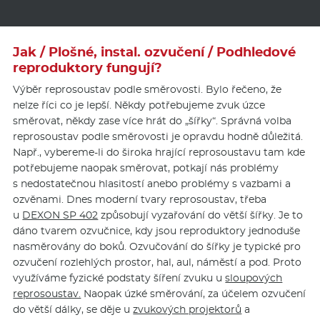
Jak / Plošné, instal. ozvučení / Podhledové
reproduktory fungují?
Výběr reprosoustav podle směrovosti. Bylo řečeno, že
nelze říci co je lepší. Někdy potřebujeme zvuk úzce
směrovat, někdy zase více hrát do „šířky“. Správná volba
reprosoustav podle směrovosti je opravdu hodně důležitá.
Např., vybereme-li do široka hrající reprosoustavu tam kde
potřebujeme naopak směrovat, potkají nás problémy
s nedostatečnou hlasitostí anebo problémy s vazbami a
ozvěnami. Dnes moderní tvary reprosoustav, třeba
u
DEXON SP 402
způsobují vyzařování do větší šířky. Je to
dáno tvarem ozvučnice, kdy jsou reproduktory jednoduše
nasměrovány do boků. Ozvučování do šířky je typické pro
ozvučení rozlehlých prostor, hal, aul, náměstí a pod. Proto
využíváme fyzické podstaty šíření zvuku u
sloupových
reprosoustav.
Naopak úzké směrování, za účelem ozvučení
do větší dálky, se děje u
zvukových projektorů
a