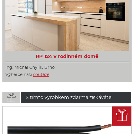
RP 124 v rodinném domě
Ing. Michal Chylík, Brno
Výherce naši
soutěže

S tímto výrobkem zdarma získáváte
