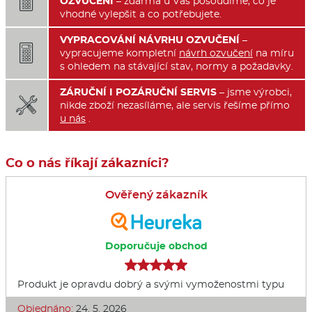

OZVUČENÍ
– zdarma u Vás posoudíme, co je
vhodné vylepšit a co potřebujete.
VYPRACOVÁNÍ NÁVRHU OZVUČENÍ
–

vypracujeme kompletní
návrh ozvučení
na míru
s ohledem na stávající stav, normy a požadavky.
ZÁRUČNÍ I POZÁRUČNÍ SERVIS
– jsme výrobci,

nikde zboží nezasíláme, ale servis řešíme přímo
u nás
.
Co o nás říkají zákazníci?
Ověřený zákazník
Doporučuje obchod
Produkt je opravdu dobrý a svými vymoženostmi typu
Objednáno:
24. 5. 2026