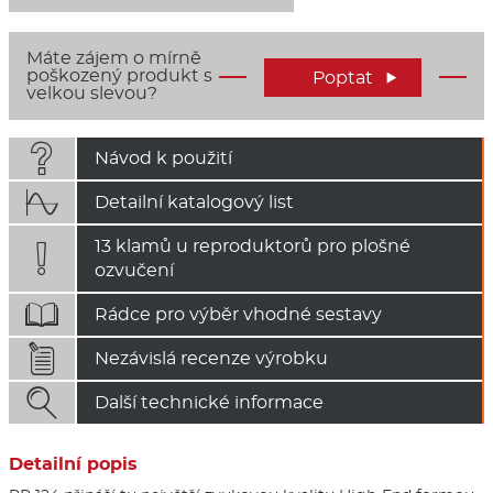
Máte zájem o mírně
poškozený produkt s
Poptat

velkou slevou?

Návod k použití

Detailní katalogový list
13 klamů u reproduktorů pro plošné

ozvučení

Rádce pro výběr vhodné sestavy

Nezávislá recenze výrobku

Další technické informace
Detailní popis