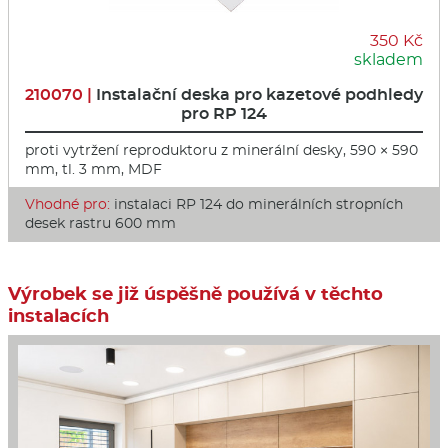
350 Kč
skladem
210070 |
Instalační deska pro kazetové podhledy
pro RP 124
proti vytržení reproduktoru z minerální desky, 590 × 590
mm, tl. 3 mm, MDF
Vhodné pro:
instalaci RP 124 do minerálních stropních
desek rastru 600 mm
Výrobek se již úspěšně používá v těchto
instalacích