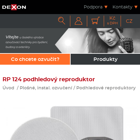
Podpora
Kontakty
Kč



CZ
s DPH
Co chcete ozvučit?
Produkty
RP 124 podhledový reproduktor
Úvod
/
Plošné, instal. ozvučení
/
Podhledové reproduktory