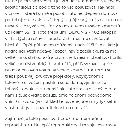
nutné především vědět k jakým účelům bude ozvučovaný
prostor sloužit a podle toho to vše posuzovat. Tak např.
v pizzerii, která by měla působit útulně, „teplem domova“
potřebujeme zvuk také „teplý“ a příjemný, což znamená ne
hlasitý, ale vyvážený, líbivý s dostatkem nízkých kmitočtů
už kolem 35 Hz. Toto třeba umí
DEXON SP 402.
Naopak
v hlasitých a rušných prostorách musíme ozvučovat
hlasitěji. Opět příkladem může být nádraží či škola, kde je
hodně lidí, kteří nedávají pozor, navíc zdejší akustika má
velké množství odrazů a proto zvuk nesmí obsahovat příliš
velké množství nízkých kmitočtů, příliš sykavek, spíše
bude orientován kolem střeních kmitočtů. K tomu se
třeba používají
zvukové projektory.
Kdybychom si
takovéto ozvučení pustili u sebe doma, zjistíme, že
takovýto zvuk je „studený“, ale zato srozumitelný. A o to
nám šlo. Jak vidíte posuzujeme nejenom podvědomé
vnímání zvuku (viz. příklad té pizzerie) ale i ony fyzikální
vlastnosti (viz. srozumitelnost na nádraží).
Zajímavé je také posuzovat použitou membránu
reproduktoru. Nejlepší reproduktory ji mívají kevlarovou,