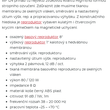
RP 124 přináší tu největší zvukovou kvalitu High-End formou
stropního ozvučení. Zdůraznit zde musíme tkanou
membránu ze skelných vláken, směrování a nastavitelný
útlum výšk. rep. a propracovanou výhybku. Z konstrukčního
hlediska je
reproduktor
vybaven kulatým i čtvercovým
krycím rámečkem na magnetické uchycení.
osazený
basový reproduktor
8“
výškový
reproduktor
1“ kalotový s hedvábnou
membránou
směrování výšk. reproduktoru
nastavitelný útlum výšk. reproduktoru
výhybka 2 pásmová, 12 dB / oct.
tkaná membrána basového reproduktoru ze skelných
vláken
výkon 80 / 120 W
impedance 8 Ω
materiál koše černý ABS plast
citlivost 91 dB / 1W, 1m
frekvenční rozsah 38 – 20 000 Hz
pracovní teplota –25 – +70 °C