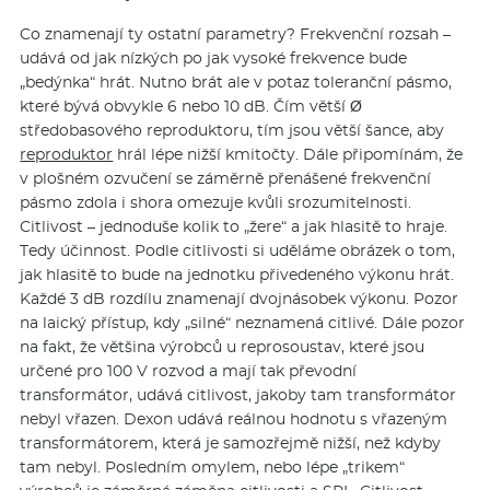
Co znamenají ty ostatní parametry? Frekvenční rozsah –
udává od jak nízkých po jak vysoké frekvence bude
„bedýnka“ hrát. Nutno brát ale v potaz toleranční pásmo,
které bývá obvykle 6 nebo 10 dB. Čím větší Ø
středobasového reproduktoru, tím jsou větší šance, aby
reproduktor
hrál lépe nižší kmitočty. Dále připomínám, že
v plošném ozvučení se záměrně přenášené frekvenční
pásmo zdola i shora omezuje kvůli srozumitelnosti.
Citlivost – jednoduše kolik to „žere“ a jak hlasitě to hraje.
Tedy účinnost. Podle citlivosti si uděláme obrázek o tom,
jak hlasitě to bude na jednotku přivedeného výkonu hrát.
Každé 3 dB rozdílu znamenají dvojnásobek výkonu. Pozor
na laický přístup, kdy „silné“ neznamená citlivé. Dále pozor
na fakt, že většina výrobců u reprosoustav, které jsou
určené pro 100 V rozvod a mají tak převodní
transformátor, udává citlivost, jakoby tam transformátor
nebyl vřazen. Dexon udává reálnou hodnotu s vřazeným
transformátorem, která je samozřejmě nižší, než kdyby
tam nebyl. Posledním omylem, nebo lépe „trikem“