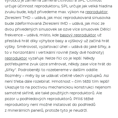
výrobců je záměrná záměna citlivosti a SPL. Citlivost
určuje účinnost reproduktoru, SPL určuje jak velká hladina
zvuku bude, když přivedeme max. výkon na
reproduktor
.
Zkreslení THD – udává, jak moc reprodukovaná sinusovka
bude zdeformovaná Zkreslení IMD – udává, jak moc ze
dvou přivedených sinusovek se ozve více sinusovek Dělící
frekvence – udává, místo, kde
basový reproduktor
už
přestává hrát díky výhybce basy a výškový už začíná hrát
výšky. Směrovost, vyzařovací úhel – udává do jaké šířky, a
to v horizontální i vertikální rovině (tedy dvě hodnoty)
reproduktor
vyzařuje. Nelze říci co je lepší. Někdy
potřebujeme zvuk úzce směrovat, někdy zase více hrát do
„šířky“. Podrobeněji to rozebereme v dalším oddíle.
Rozměry – měly by se udávat včetně všech výstupků. Asi
není třeba dále rozebírat. Hmotnost – čím těžší tím lepší!
Ukazuje to na poctivou mechanickou konstrukci nejenom
samotné skříně, ale také použitých reproduktorů. Ale
pozor u podhledových reproduktorů. Příliš těžké
reproduktory není možné instalovat do podhledů
z minerálních panelů, protože tyto je neudrží.