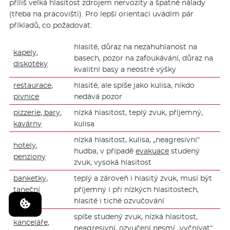
příliš velká hlasitost zdrojem nervozity a špatné nálady
(třeba na pracovišti). Pro lepší orientaci uvádím pár
příkladů, co požadovat:
hlasité, důraz na nezahuhlanost na
kapely,
basech, pozor na zafoukávání, důraz na
diskotéky
kvalitní basy a neostré výšky
restaurace,
hlasité, ale spíše jako kulisa, nikdo
pivnice
nedává pozor
pizzerie, bary,
nízká hlasitost, teplý zvuk, příjemný,
kavárny
kulisa
nízká hlasitost, kulisa, „neagresivní“
hotely,
hudba, v případě
evakuace
studený
penziony
zvuk, vysoká hlasitost
banketky,
teplý a zároveň i hlasitý zvuk, musí být
taneční
příjemný i při nízkých hlasitostech,
plochy
hlasité i tiché ozvučování
spíše studený zvuk, nízká hlasitost,
kanceláře,
neagresivní, ozvučení nesmí „vyčnívat“