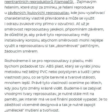
reentrantních reproduktorů (tlampačů).
. Zajímavým
řešením, které stojí za zmínku, je řešení reprodukce
u
závěsných (kulových) reprosoustav,
kde jsou vyzařovací
charakteristiky vlastně převrácené a může se využít
i odrazu zvukové vlny přímo v ozvučnici. Ať už je
směrovost reprosoustavy jakákoli, připomínám závěrem,
že důležité je, aby právě tyto reprosoustavy měly
instalovány konzolu, abychom směrovosti mohli nejlépe
využít a reprosoustavu si tak „dosměrovat“ patřičným,
žádoucím směrem.
Rozhodneme-li se pro reprosoustavy z plastu, měli
bychom požadovat tzv. ABS plast, který se vyrábí jinou
metodou než běžný PVC nebo polystyren a tudíž i jeho
vlastnosti jsou, co se týče barevné a tvarové stálosti,
mnohem lepší. Právě tyto vlastnosti oceníme po létech,
kdy jsou tyto změny krásně vidět. Budeme-li se zabývat
vhodnými tvary reprosoustav, je nutné stále mít na
paměti, jak interiér má ve své finální podobě vypadat. Je to
záležitost víceméně designová a tak je nutné zapojit
„umělecké“ myšlení a tvořivost.