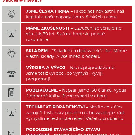
získáte navíc?
JSME ČESKÁ FIRMA
– Nikdo nás nevlastní, náš

kapitál a naše nápady jsou v českých rukou.
MÁME ZKUŠENOSTI
– Ozvučení se věnujeme

více jak 30 let. Svému řemeslu prostě
rozumíme.
SKLADEM
– “Skladem u dodavatele?” Ne. Máme

vlastní sklady. A vše ihned k odběru.
VÝROBA A VÝVOJ
– Nic nepřeprodáváme.

Jsme totiž výrobci, co vymýšlí, vyvíjí,
programují.
PUBLIKUJEME
– Napsali jsme 130 článků, vydali

4 odborné knihy. Jsme experti v oboru
TECHNICKÉ PORADENSTVÍ
– Nevíte co s čím

zapojit? Pište skrz
poradnu
nebo zavolejte, rádi
vymyslíme technické řešení Vašeho problému.
POSOUZENÍ STÁVAJÍCÍHO STAVU