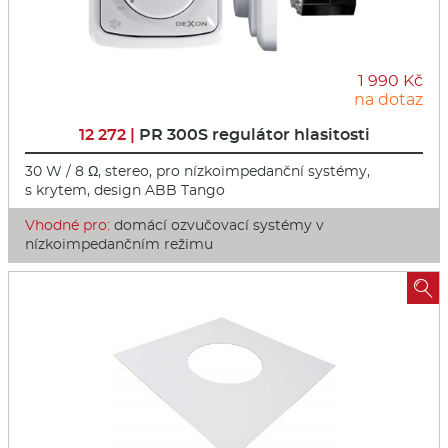
1 990 Kč
na dotaz
12 272 |
PR 300S regulátor hlasitosti
30 W / 8 Ω, stereo, pro nízkoimpedanční systémy,
s krytem, design ABB Tango
Vhodné pro:
domácí ozvučovací systémy v
nízkoimpedančním režimu
