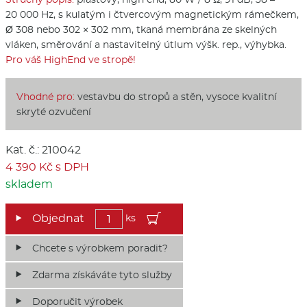
20 000 Hz, s kulatým i čtvercovým magnetickým rámečkem,
Ø 308 nebo 302 × 302 mm, tkaná membrána ze skelných
vláken, směrování a nastavitelný útlum výšk. rep., výhybka.
Pro váš HighEnd ve stropě!
Vhodné pro:
vestavbu do stropů a stěn, vysoce kvalitní
skryté ozvučení
Kat. č.: 210042
4 390 Kč s DPH
skladem
ks
Chcete s výrobkem poradit?
Zdarma získáváte tyto služby
Doporučit výrobek