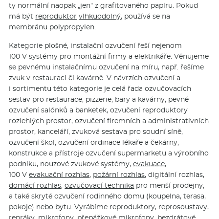
ty normální naopak „jen“ z grafitovaného papíru. Pokud
má být
reproduktor
vlhkuodolný,
používá se na
membránu polypropylen.
Kategorie plošné, instalační ozvučení řeší nejenom
100 V systémy pro montážní firmy a elektrikáře. Věnujeme
se pevnému instalačnímu ozvučení na míru, např. řešíme
zvuk v restauraci či kavárně. V návrzích ozvučení a
i sortimentu této kategorie je celá řada ozvučovacích
sestav pro restaurace, pizzerie, bary a kavárny, pevné
ozvučení salónků a banketek, ozvučení reproduktory
rozlehlých prostor, ozvučení firemních a administrativních
prostor, kanceláří, zvuková sestava pro soudní síně,
ozvučení škol, ozvučení ordinace lékaře a čekárny,
konstrukce a přístroje ozvučení supermarketu a výrobního
podniku, nouzové zvukové systémy,
evakuace
,
100 V
evakuační rozhlas
,
požární rozhlas
, digitální rozhlas,
domácí rozhlas
,
ozvučovací technika
pro menší prodejny,
a také skryté ozvučení rodinného domu (koupelna, terasa,
pokoje) nebo bytu. Vyrábíme reproduktory, reprosoustavy,
repráky
,
mikrofony
,
přepážkové mikrofony
,
bezdrátové