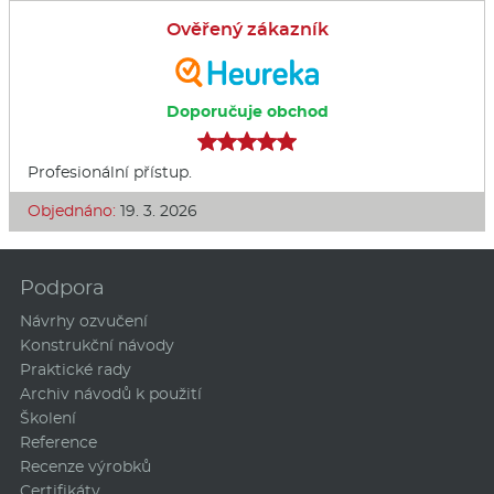
Ověřený zákazník
Doporučuje obchod
Profesionální přístup.
Objednáno:
19. 3. 2026
Podpora
Návrhy ozvučení
Konstrukční návody
Praktické rady
Archiv návodů k použití
Školení
Reference
Recenze výrobků
Certifikáty