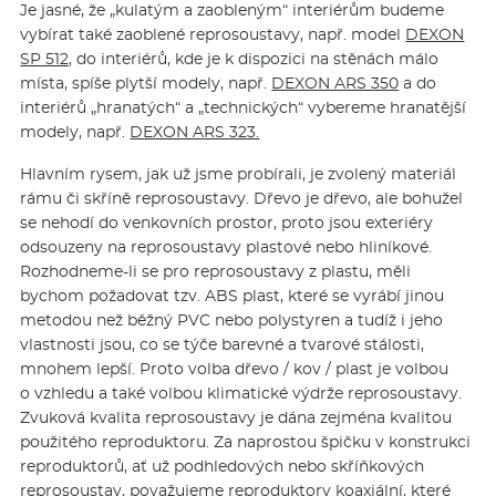
Je jasné, že „kulatým a zaobleným“ interiérům budeme
vybírat také zaoblené reprosoustavy, např. model
DEXON
SP 512,
do interiérů, kde je k dispozici na stěnách málo
místa, spíše plytší modely, např.
DEXON ARS 350
a do
interiérů „hranatých“ a „technických“ vybereme hranatější
modely, např.
DEXON ARS 323.
Hlavním rysem, jak už jsme probírali, je zvolený materiál
rámu či skříně reprosoustavy. Dřevo je dřevo, ale bohužel
se nehodí do venkovních prostor, proto jsou exteriéry
odsouzeny na reprosoustavy plastové nebo hliníkové.
Rozhodneme-li se pro reprosoustavy z plastu, měli
bychom požadovat tzv. ABS plast, které se vyrábí jinou
metodou než běžný PVC nebo polystyren a tudíž i jeho
vlastnosti jsou, co se týče barevné a tvarové stálosti,
mnohem lepší. Proto volba dřevo / kov / plast je volbou
o vzhledu a také volbou klimatické výdrže reprosoustavy.
Zvuková kvalita reprosoustavy je dána zejména kvalitou
použitého reproduktoru. Za naprostou špičku v konstrukci
reproduktorů, ať už podhledových nebo skříňkových
reprosoustav, považujeme reproduktory koaxiální, které