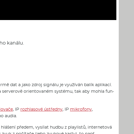
ho kanálu.
ě dat a jako zdroj signálu je využíván balík aplikací.
na serverově orientovaném systému, tak aby mohla fun-
ilovače
, IP
rozhlasové ústředny
, IP
mikrofony
,
ho audia.
 hlášení předem, vysílat hudbu z playlistů, internetová
 zvuk z počítače (jeho zvukové karty), to např.