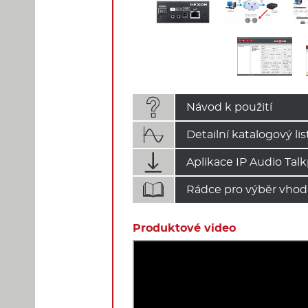

Návod k použití

Detailní katalogový lis

Aplikace IP Audio Tal

Rádce pro výběr vhod
Produktové video