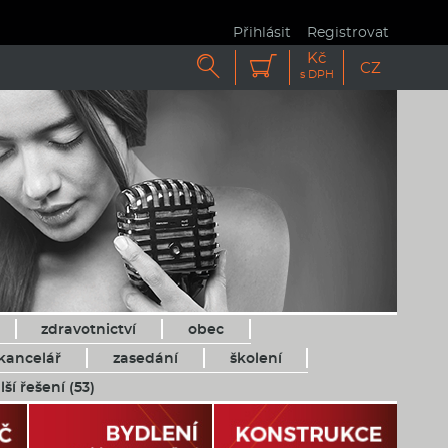
Přihlásit
Registrovat
Kč


CZ
s DPH
zdravotnictví
obec
kancelář
zasedání
školení
lší řešení (53)