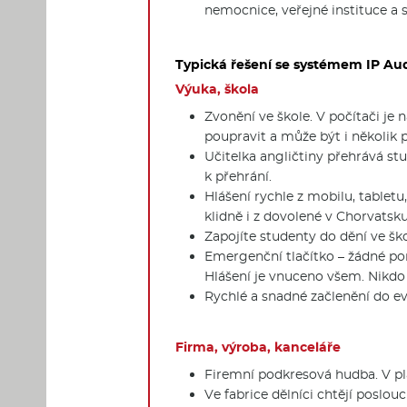
nemocnice, veřejné instituce a s
Typická řešení se systémem IP Aud
Výuka, škola
Zvonění ve škole. V počítači j
poupravit a může být i několik p
Učitelka angličtiny přehrává st
k přehrání.
Hlášení rychle z mobilu, tabletu
klidně i z dovolené v Chorvatsku
Zapojíte studenty do dění ve šk
Emergenční tlačítko – žádné pom
Hlášení je vnuceno všem. Nikdo 
Rychlé a snadné začlenění do 
Firma, výroba, kanceláře
Firemní podkresová hudba. V plá
Ve fabrice dělníci chtějí poslo