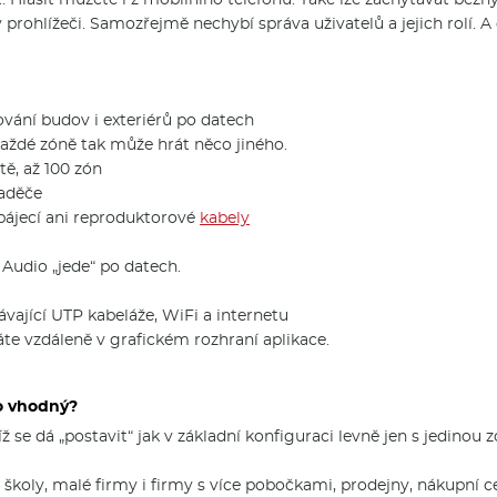
prohlížeči. Samozřejmě nechybí správa uživatelů a jejich rolí. A d
ání budov i exteriérů po datech
každé zóně tak může hrát něco jiného.
tě, až 100 zón
vaděče
pájecí ani reproduktorové
ka­bely
 Audio „jede“ po datech.
távající UTP kabeláže, WiFi a internetu
káte vzdáleně v grafickém rozhraní aplikace.
o vhodný?
díž se dá „postavit“ jak v základní konfiguraci levně jen s jedinou
školy, malé firmy i firmy s více pobočkami, prodejny, nákupní cen