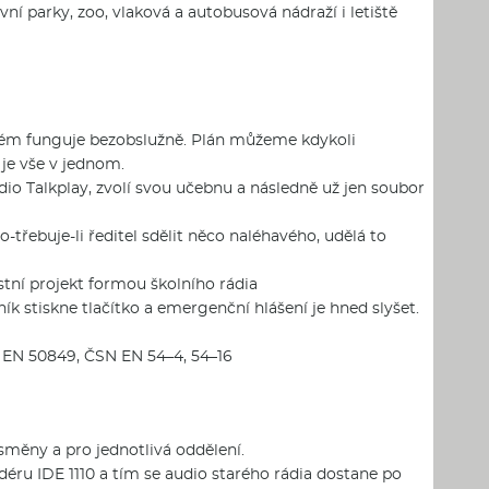
vní parky, zoo, vlaková a autobusová nádraží i letiště
ystém funguje bezobslužně. Plán můžeme kdykoli
 je vše v jednom.
io Talkplay, zvolí svou učebnu a následně už jen soubor
-třebuje-li ředitel sdělit něco naléhavého, udělá to
stní projekt formou školního rádia
k stiskne tlačítko a emergenční hlášení je hned slyšet.
 EN 50849, ČSN EN 54–4, 54–16
směny a pro jednotlivá oddělení.
déru IDE 1110 a tím se audio starého rádia dostane po