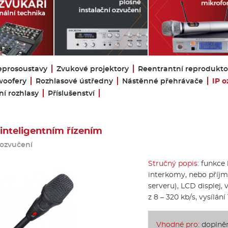
eprosoustavy
Zvukové projektory
Reentrantní reprodukto
oofery
Rozhlasové ústředny
Nástěnné přehrávače
IP o
í rozhlasy
Příslušenství
 inteligentním řízením
 ozvučení
Stručný popis:
funkce h
interkomy, nebo příjmu
serveru), LCD displej,
z 8 – 320 kb/s, vysílá
Vhodné pro:
doplnění