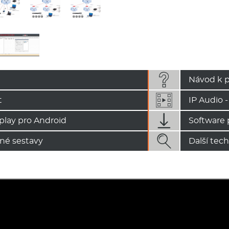

Návod k p
t
IP Audio -

kplay pro Android
Software 

né sestavy
Další tec