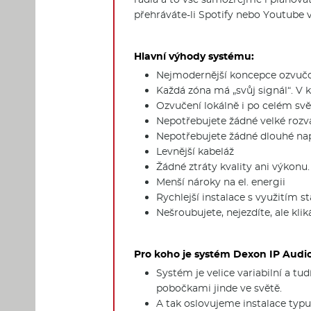
přehráváte-li Spotify nebo Youtube v 
Hlavní výhody systému:
Nejmodernější koncepce ozvučov
Každá zóna má „svůj signál“. V 
Ozvučení lokálně i po celém svě
Nepotřebujete žádné velké roz
Nepotřebujete žádné dlouhé na
Levnější kabeláž
Žádné ztráty kvality ani výkonu.
Menší nároky na el. energii
Rychlejší instalace s využitím s
Nešroubujete, nejezdíte, ale kli
Pro koho je systém Dexon IP Audi
Systém je velice variabilní a tu
pobočkami jinde ve světě.
A tak oslovujeme instalace typu 