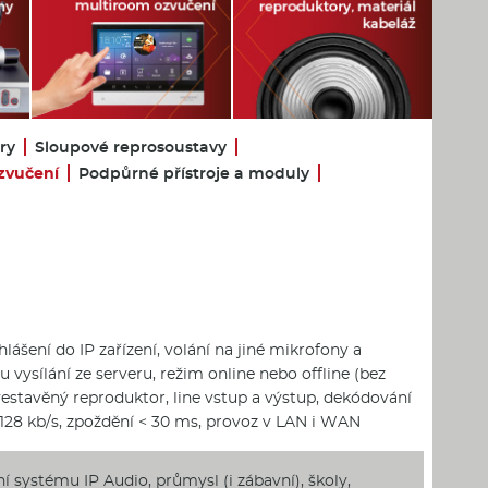
ry
Sloupové reprosoustavy
zvučení
Podpůrné přístroje a moduly
lášení do IP zařízení, volání na jiné mikrofony a
 vysílání ze serveru, režim online nebo offline (bez
 vestavěný reproduktor, line vstup a výstup, dekódování
ní 128 kb/s, zpoždění < 30 ms, provoz v LAN i WAN
 systému IP Audio, průmysl (i zábavní), školy,