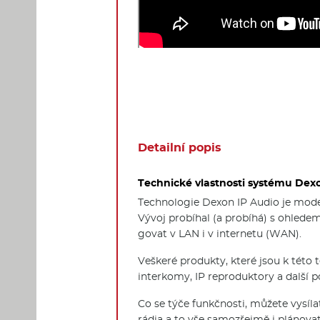
Detailní popis
Technické vlastnosti systému Dexo
Technologie Dexon IP Audio je modern
Vývoj probíhal (a probíhá) s ohlede
govat v LAN i v internetu (WAN).
Veškeré produkty, které jsou k této 
interkomy, IP reproduktory a další 
Co se týče funkčnosti, můžete vysílat
rádia a to vše samozřejmě i plánovat