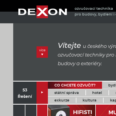
ozvučovací technika
pro budovy, bydlení i 
více
CO CHCETE OZVUČIT?
byd
53
státní správa
hotel

Řešení
exkurze
kultura
ka