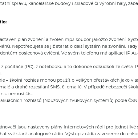
tatní správu, kancelářské budovy i skladové či výrobní haly, zába
io:
e nastaven plán zvonění a zvolen mp3 soubor jakožto zvonění. S
lánů. Nepotřebujete se již starat o další systém na zvonění. Tady
udentům poslechová cvičení. Ve svém telefonu má aplikaci IP Aud
, z počítače (PC), z notebooku a to dokonce odkudkoli ze světa. Po
.
ole – školní rozhlas mohou použít o velkých přestávkách jako vla
alé a drahé rozesílání SMS, či emailů. V případě nebezpečí školní
nic nemusí číst.
evakuačních rozhlasů (Nouzových zvukových systémů) podle ČSN
novači jsou nastaveny plány internetových rádii pro jednotlivé 
uchat své staré analogové rádio. Výstup z rádia zavedeme do enko