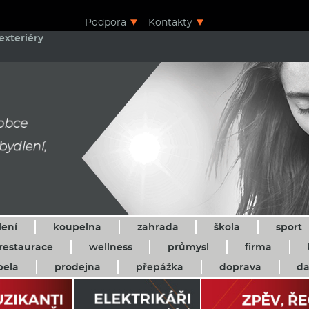
Podpora
Kontakty
exteriéry
lení
koupelna
zahrada
škola
sport
restaurace
wellness
průmysl
firma
pela
prodejna
přepážka
doprava
da