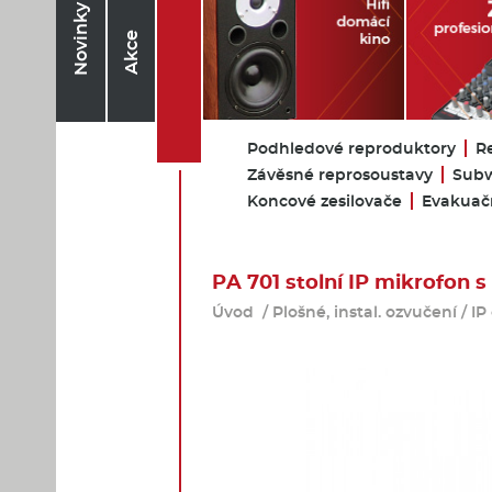
Novinky
Akce
Podhledové reproduktory
R
Závěsné reprosoustavy
Subw
Koncové zesilovače
Evakuačn
PA 701 stolní IP mikrofon s
Úvod
/
Plošné, instal. ozvučení
/
IP