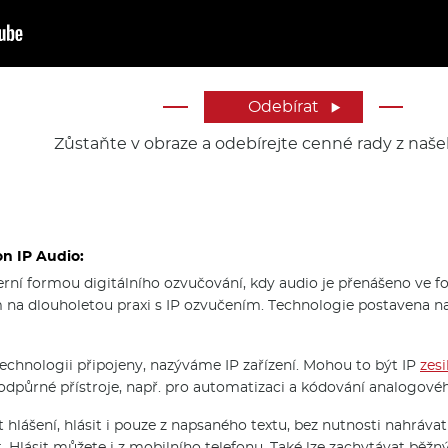
Odebírat

Zůstaňte v obraze a odebírejte cenné rady z naše
n IP Audio:
í formou digitálního ozvučování, kdy audio je přenášeno ve form
m na dlouholetou praxi s IP ozvučením. Technologie postavena 
technologii připojeny, nazýváme IP zařízení. Mohou to být IP
zes
podpůrné přístroje, např. pro automatizaci a kódování analogové
 hlášení, hlásit i pouze z napsaného textu, bez nutnosti nahrávat
. Hlásit můžete i z mobilního telefonu. Také lze zachytávat běžný