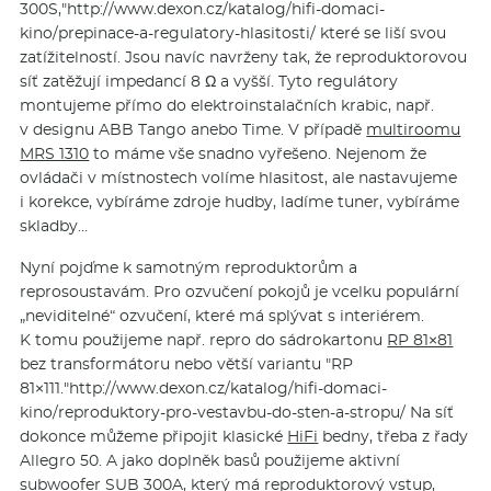
300S,"http://­www.dexon.cz/ka­talog/hifi-domaci-
kino/prepinace-a-regulatory-hlasitosti/ které se liší svou
zatížitelností. Jsou navíc navrženy tak, že reproduktorovou
síť zatěžují impedancí 8 Ω a vyšší. Tyto regulátory
montujeme přímo do elektroinstalačních krabic, např.
v designu ABB Tango anebo Time. V případě
multiroomu
MRS 1310
to máme vše snadno vyřešeno. Nejenom že
ovládači v místnostech volíme hlasitost, ale nastavujeme
i korekce, vybíráme zdroje hudby, ladíme tuner, vybíráme
skladby…
Nyní pojďme k samotným reproduktorům a
reprosoustavám. Pro ozvučení pokojů je vcelku populární
„neviditelné“ ozvučení, které má splývat s interiérem.
K tomu použijeme např. repro do sádrokartonu
RP 81×81
bez transformátoru nebo větší variantu "RP
81×111."http://www­.dexon.cz/kata­log/hifi-domaci-
kino/reproduktory-pro-vestavbu-do-sten-a-stropu/ Na síť
dokonce můžeme připojit klasické
HiFi
bedny, třeba z řady
Allegro 50. A jako doplněk basů použijeme aktivní
subwoofer
SUB 300A, který má reproduktorový vstup,