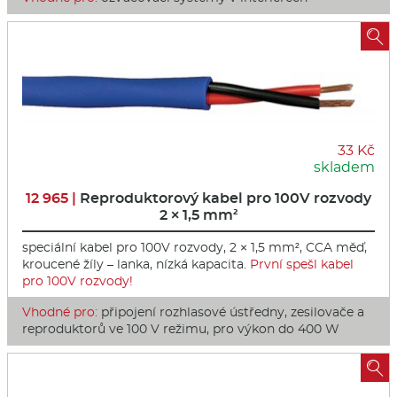

33 Kč
skladem
12 965 |
Reproduktorový kabel pro 100V rozvody
2 × 1,5 mm²
speciální kabel pro 100V rozvody, 2 × 1,5 mm², CCA měď,
kroucené žíly – lanka, nízká kapacita.
První spešl kabel
pro 100V rozvody!
Vhodné pro:
připojení rozhlasové ústředny, zesilovače a
reproduktorů ve 100 V režimu, pro výkon do 400 W
