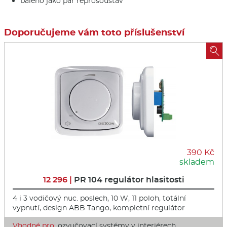
baleno jako pár reprosoustav
Doporučujeme vám toto příslušenství

390 Kč
skladem
12 296 |
PR 104 regulátor hlasitosti
4 i 3 vodičový nuc. poslech, 10 W, 11 poloh, totální
vypnutí, design ABB Tango, kompletní regulátor
Vhodné pro:
ozvučovací systémy v interiérech