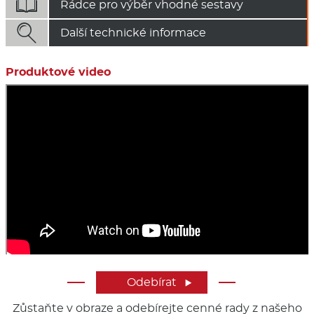

Rádce pro výběr vhodné sestavy

Další technické informace
Produktové video
Odebírat

Zůstaňte v obraze a odebírejte cenné rady z našeho