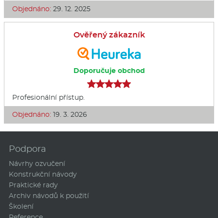
Objednáno:
29. 12. 2025
Ověřený zákazník
Doporučuje obchod
Profesionální přístup.
Objednáno:
19. 3. 2026
Podpora
Návrhy ozvučení
Konstrukční návody
Praktické rady
Archiv návodů k použití
Školení
Reference