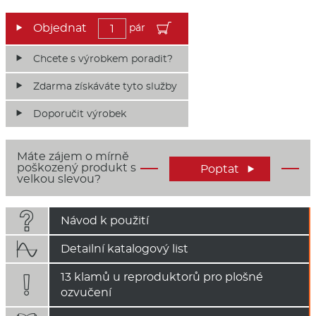
pár
Chcete s výrobkem poradit?
Zdarma získáváte tyto služby
Doporučit výrobek
Máte zájem o mírně
poškozený produkt s
Poptat

velkou slevou?

Návod k použití

Detailní katalogový list
13 klamů u reproduktorů pro plošné

ozvučení