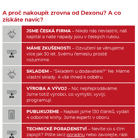
A proč nakoupit zrovna od Dexonu? A co
získáte navíc?
JSME ČESKÁ FIRMA
– Nikdo nás nevlastní, náš

kapitál a naše nápady jsou v českých rukou.
MÁME ZKUŠENOSTI
– Ozvučení se věnujeme

více jak 30 let. Svému řemeslu prostě
rozumíme.
SKLADEM
– “Skladem u dodavatele?” Ne. Máme

vlastní sklady. A vše ihned k odběru.
VÝROBA A VÝVOJ
– Nic nepřeprodáváme.

Jsme totiž výrobci, co vymýšlí, vyvíjí,
programují.
PUBLIKUJEME
– Napsali jsme 130 článků, vydali

4 odborné knihy. Jsme experti v oboru
TECHNICKÉ PORADENSTVÍ
– Nevíte co s čím

zapojit? Pište skrz
poradnu
nebo zavolejte, rádi