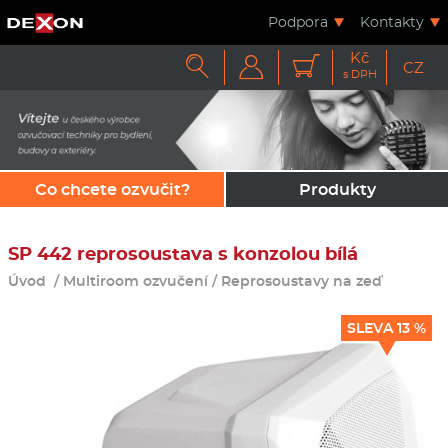
Podpora
Kontakty
Kč



CZ
s DPH
Co chcete ozvučit?
Produkty
SP 442 reprosoustava s konzolou bílá
Úvod
/
Multiroom ozvučení
/
Reprosoustavy na zeď
SLEVA 13 %