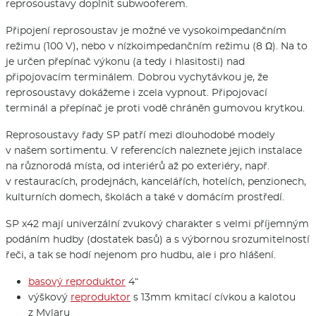
reprosoustavy doplnit subwooferem.
Připojení reprosoustav je možné ve vysokoimpedančním
režimu (100 V), nebo v nízkoimpedančním režimu (8 Ω). Na to
je určen přepínač výkonu (a tedy i hlasitosti) nad
připojovacím terminálem. Dobrou vychytávkou je, že
reprosoustavy dokážeme i zcela vypnout. Připojovací
terminál a přepínač je proti vodě chráněn gumovou krytkou.
Reprosoustavy řady SP patří mezi dlouhodobé modely
v našem sortimentu. V referencích naleznete jejich instalace
na různorodá místa, od interiérů až po exteriéry, např.
v restauracích, prodejnách, kancelářích, hotelích, penzionech,
kulturních domech, školách a také v domácím prostředí.
SP x42 mají univerzální zvukový charakter s velmi příjemným
podáním hudby (dostatek basů) a s výbornou srozumitelností
řeči, a tak se hodí nejenom pro hudbu, ale i pro hlášení.
basový reproduktor
4“
výškový
reproduktor
s 13mm kmitací cívkou a kalotou
z Mylaru