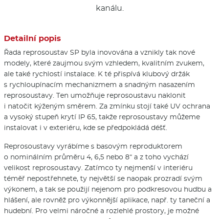
kanálu.
Detailní popis
Řada reprosoustav SP byla inovována a vznikly tak nové
modely, které zaujmou svým vzhledem, kvalitním zvukem,
ale také rychlostí instalace. K té přispívá klubový držák
s rychloupínacím mechanizmem a snadným nasazením
reprosoustavy. Ten umožňuje reprosoustavu naklonit
i natočit kýženým směrem. Za zmínku stojí také UV ochrana
a vysoký stupeň krytí IP 65, takže reprosoustavy můžeme
instalovat i v exteriéru, kde se předpokládá déšť.
Reprosoustavy vyrábíme s basovým reproduktorem
o nominálním průměru 4, 6,5 nebo 8“ a z toho vychází
velikost reprosoustavy. Zatímco ty nejmenší v interiéru
téměř nepostřehnete, ty největší se naopak prozradí svým
výkonem, a tak se použijí nejenom pro podkresovou hudbu a
hlášení, ale rovněž pro výkonnější aplikace, např. ty taneční a
hudební. Pro velmi náročné a rozlehlé prostory, je možné