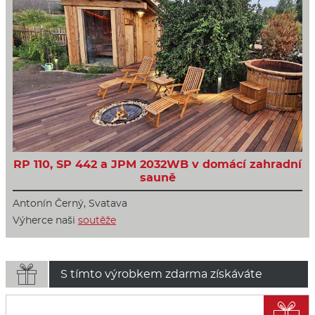
RP 110, SP 442 a JPM 2032WB v domácí zahradní
sauně
Antonín Černý, Svatava
Výherce naši
soutěže

S tímto výrobkem zdarma získáváte