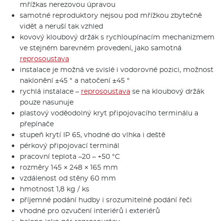
mřížkas nerezovou úpravou
samotné reproduktory nejsou pod mřížkou zbytečně
vidět a neruší tak vzhled
kovový kloubový držák s rychloupínacím mechanizmem
ve stejném barevném provedení, jako samotná
reprosoustava
instalace je možná ve svislé i vodorovné pozici, možnost
naklonění ±45 ° a natočení ±45 °
rychlá instalace –
reprosoustava
se na kloubový držák
pouze nasunuje
plastový voděodolný kryt připojovacího terminálu a
přepínače
stupeň krytí IP 65, vhodné do vlhka i deště
pérkový připojovací terminál
pracovní teplota –20 – +50 °C
rozměry 145 × 248 × 165 mm
vzdálenost od stěny 60 mm
hmotnost 1,8 kg / ks
příjemné podání hudby i srozumitelné podání řeči
vhodné pro ozvučení interiérů i exteriérů