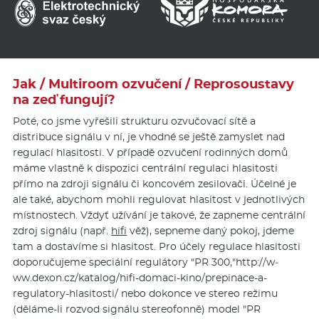
Jak / Multiroom ozvučení / Reprosoustavy
na zeď fungují?
Poté, co jsme vyřešili strukturu ozvučovací sítě a
distribuce signálu v ní, je vhodné se ještě zamyslet nad
regulací hlasitosti. V případě ozvučení rodinných domů
máme vlastně k dispozici centrální regulaci hlasitosti
přímo na zdroji signálu či koncovém zesilovači. Účelné je
ale také, abychom mohli regulovat hlasitost v jednotlivých
místnostech. Vždyť užívání je takové, že zapneme centrální
zdroj signálu (např.
hifi
věž), sepneme daný pokoj, jdeme
tam a dostavíme si hlasitost. Pro účely regulace hlasitosti
doporučujeme speciální regulátory "PR 300,"http://w­
ww.dexon.cz/ka­talog/hifi-domaci-kino/prepinace-a-
regulatory-hlasitosti/ nebo dokonce ve stereo režimu
(děláme-li rozvod signálu stereofonně) model "PR