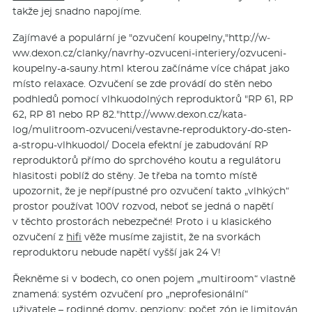
takže jej snadno napojíme.
Zajímavé a populární je "ozvučení koupelny,"http://w­
ww.dexon.cz/clan­ky/navrhy-ozvuceni-interiery/ozvuceni-
koupelny-a-sauny.html kterou začínáme více chápat jako
místo relaxace. Ozvučení se zde provádí do stěn nebo
podhledů pomocí vlhkuodolných reproduktorů "RP 61, RP
62, RP 81 nebo RP 82."http://www­.dexon.cz/kata­
log/mulitroom-ozvuceni/vestavne-reproduktory-do-sten-
a-stropu-vlhkuodol/ Docela efektní je zabudování RP
reproduktorů přímo do sprchového koutu a regulátoru
hlasitosti poblíž do stěny. Je třeba na tomto místě
upozornit, že je nepřípustné pro ozvučení takto „vlhkých“
prostor používat 100V rozvod, neboť se jedná o napětí
v těchto prostorách nebezpečné! Proto i u klasického
ozvučení z
hifi
věže musíme zajistit, že na svorkách
reproduktoru nebude napětí vyšší jak 24 V!
Řekněme si v bodech, co onen pojem „multiroom“ vlastně
znamená: systém ozvučení pro „neprofesionální“
uživatele –
rodinné domy
, penziony; počet zón je limitován