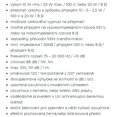
výkon 10 W rms / 20 W max. / 100 V, nebo 20 W / 8 Ω
přepínač výkonu a způsobu připojení 10 – 5 – 2,5 W /
100 V a 20 W / 8 Ω
možnost celkového vypnutí na přepínači
možné připojení na vysokoimpedanční rozvod 100 V,
nebo na nízkoimpedanční rozvod 8 Ω
vestavěný převodní 100V transformátor
min. impedance 1 000Ω / připojení 100 V, nebo 8 Ω /
připojení 8 Ω
frekvenční rozsah 75 – 20 000 Hz / –10 dB
citlivost 88 dB / 1W, 1m
max. SPL 101 dB / 1 m
směrovost 120 ° horizontálně x 120° vertikálně
dvoupásmová výhybka se strmostí 6 dB / oct.
uzavřená ozvučnice s moderním vzhledem
ozvučnice z černého, nebo bílého ABS plastu
voděodolné provedení s UV ochranoupro barevnou
stálost
boční žebrování pro zpevnění a větší tuhost ozvučnice
efektní prolisovaná černá,nebo bílá kovová přední