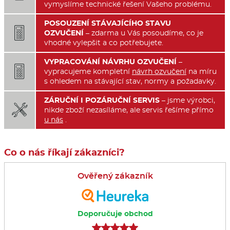
vymyslíme technické řešení Vašeho problému.
POSOUZENÍ STÁVAJÍCÍHO STAVU

OZVUČENÍ
– zdarma u Vás posoudíme, co je
vhodné vylepšit a co potřebujete.
VYPRACOVÁNÍ NÁVRHU OZVUČENÍ
–

vypracujeme kompletní
návrh ozvučení
na míru
s ohledem na stávající stav, normy a požadavky.
ZÁRUČNÍ I POZÁRUČNÍ SERVIS
– jsme výrobci,

nikde zboží nezasíláme, ale servis řešíme přímo
u nás
.
Co o nás říkají zákazníci?
Ověřený zákazník
Doporučuje obchod