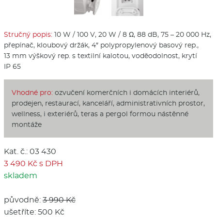
Stručný popis:
10 W / 100 V, 20 W / 8 Ω, 88 dB, 75 – 20 000 Hz,
přepínač, kloubový držák, 4″ polypropylenový basový rep.,
13 mm výškový rep. s textilní kalotou, voděodolnost, krytí
IP 65
Vhodné pro:
ozvučení komerčních i domácích interiérů,
prodejen, restaurací, kanceláří, administrativních prostor,
wellness, i exteriérů, teras a pergol formou nástěnné
montáže
Kat. č.: 03 430
3 490 Kč s DPH
skladem
původně:
3 990 Kč
ušetříte: 500 Kč