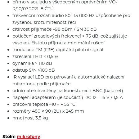
přímo v souladu s všeobecným oprávněním VO-
R/10/07.2021–8 ČTÚ
frekvenční rozsah audio 50– 15 000 Hz uzpůsobené pro
zvýšenou srozumitelnost řeči
citlivost přijímače –98 dBm / SN 30 dB
potlačení zrcadlových frekvencí > 75 dB, což zajišťuje
vysokou čistotu příjmu a minimální rušení
modulace FM (F3E) digitální pilotní signál
zkreslení THD < 0,5 %
dynamika > 110 dB
odstup S/N >100 dB
IR vysílací LED pro párování a automatické nalazení
mikrofonu podle přijímače
odnímatelné antény na konektorech BNC (bajonet)
napájení adaptérem (je součástí) DC 12 – 15 V / 1,5 A
pracovní teplota –10 – + 55 °C
rozměry 480 × 90 (2U) x 245 mm
hmotnost 3,5 kg
Stolní
mikrofony