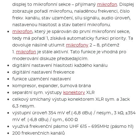
displej to mikrofonní sekce – přijímaný
mikrofon
. Displej
zobrazuje pořadí mikrofonu, naladěnou frekvenci, číslo
frekv. kanálu, stav uzamčení, sílu signálu, audio úroveň,
nastavenou hlasitost a stav baterií mikrofonu.
mikrofon
, který je spárován do první mikrofonní sekce,
tedy má pořadí 1, získává automaticky funkci priority. Ta
dovoluje násilně utlumit
mikrofony
2 – 8, přičemž
1.
mikrofon
je stále aktivní. Tato funkce je vhodná pro
moderování diskuze předsedajícím.
digitální nastavení hlasitosti každého kanálu
digitální nastavení frekvence
funkce uzamčení nastavení
kompresor, expander, šumová brána
separátní sym. výstupy
konektory
XLR
celkový smíchaný výstup konektorem XLR sym. a Jack
6,3 nesym.
výstupní úroveň 354 mV ef.(-6,8 dBu) / nesym., 3 kΩ, ±354
mV ef. (-6,8 dBu) / sym., 600 Ω
využívá frekvenční pásmo UHF 615 – 695MHz (pásmo h1)
200 frekvenčních kanálů