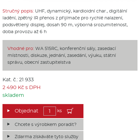
Stručný popis:
UHF, dynamický, kardioidní char., digitální
ladění, zpětný IR přenos z přijímače pro rychlé nalazení,
podsvětlený displej, dosah 90 m, výborná srozumitelnost,
doba provozu až 6 h
Vhodné pro:
WA 515RC, konferenční sály, zasedací
místnosti, diskuze, jednání, zasedání, výuku, státní
správu, obecní zastupitelstva
Kat. č.: 21 933
2 490 Kč s DPH
skladem
ks
Chcete s výrobkem poradit?
Zdarma získáváte tyto služby