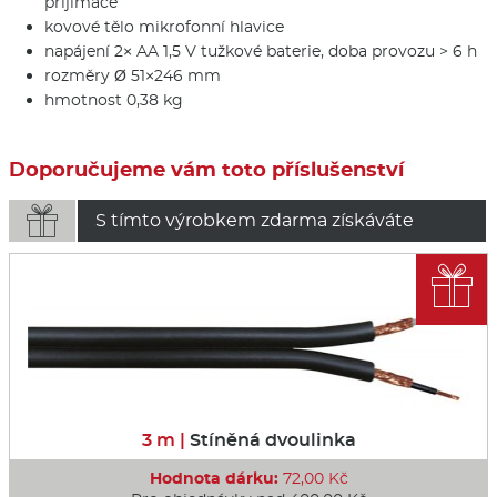
přijímače
kovové tělo mikrofonní hlavice
napájení 2× AA 1,5 V tužkové baterie, doba provozu > 6 h
rozměry Ø 51×246 mm
hmotnost 0,38 kg
Doporučujeme vám toto příslušenství

S tímto výrobkem zdarma získáváte

3 m |
Stíněná dvoulinka
Hodnota dárku:
72,00 Kč