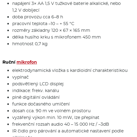
napájení 3× AA 1,5 V tužkové baterie alkalické, nebo
1,2 V dobíjecí
doba provozu cca 6–8 h
pracovní teplota –10 – + 55 °C
rozměry základny 120 × 67 × 165 mm
délka husího krku s mikrofonem 450 mm
hmotnost 0,7 kg
Ruční
mikrofon
elektrodynamická vložka s kardioidní charakteristikou
vypínač
podsvětlený LCD displej
indikace: frekv. kanálu
plně digitální ovládání
funkce dočasného umlčení
dosah cca. 90 m ve volném prostoru
vyzářený výkon min. 10 mW, lze přepínat
frekvenční rozsah audio 40 – 15 000 Hz / –3dB
IR čidlo pro párování a automatické nastavení podle