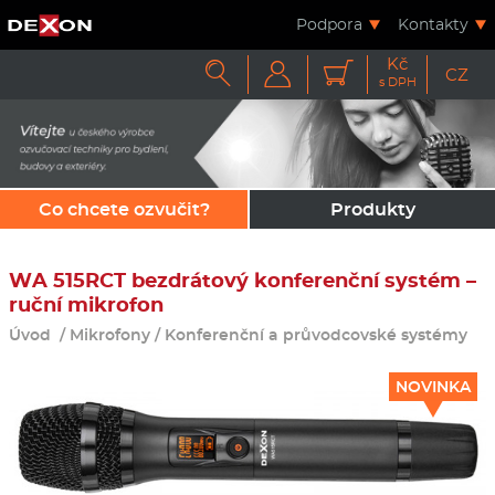
Podpora
Kontakty
Kč



CZ
s DPH
Co chcete ozvučit?
Produkty
WA 515RCT bezdrátový konferenční systém –
ruční mikrofon
Úvod
/
Mikrofony
/
Konferenční a průvodcovské systémy
NOVINKA