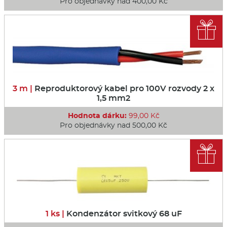
Pro objednávky nad 400,00 Kč

3 m |
Reproduktorový kabel pro 100V rozvody 2 x
1,5 mm2
Hodnota dárku:
99,00 Kč
Pro objednávky nad 500,00 Kč

1 ks |
Kondenzátor svitkový 68 uF