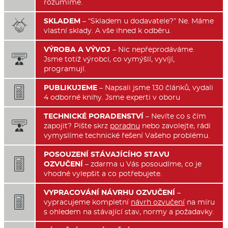
rozumíme.
SKLADEM
– “Skladem u dodavatele?” Ne. Máme

vlastní sklady. A vše ihned k odběru.
VÝROBA A VÝVOJ
– Nic nepřeprodáváme.

Jsme totiž výrobci, co vymýšlí, vyvíjí,
programují.
PUBLIKUJEME
– Napsali jsme 130 článků, vydali

4 odborné knihy. Jsme experti v oboru
TECHNICKÉ PORADENSTVÍ
– Nevíte co s čím

zapojit? Pište skrz
poradnu
nebo zavolejte, rádi
vymyslíme technické řešení Vašeho problému.
POSOUZENÍ STÁVAJÍCÍHO STAVU

OZVUČENÍ
– zdarma u Vás posoudíme, co je
vhodné vylepšit a co potřebujete.
VYPRACOVÁNÍ NÁVRHU OZVUČENÍ
–

vypracujeme kompletní
návrh ozvučení
na míru
s ohledem na stávající stav, normy a požadavky.