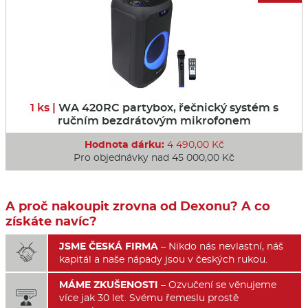
1 ks |
WA 420RC partybox, řečnický systém s
ručním bezdrátovým mikrofonem
Hodnota dárku:
4 490,00 Kč
Pro objednávky nad 45 000,00 Kč
A proč nakoupit zrovna od Dexonu? A co
získáte navíc?
JSME ČESKÁ FIRMA
– Nikdo nás nevlastní, náš

kapitál a naše nápady jsou v českých rukou.
MÁME ZKUŠENOSTI
– Ozvučení se věnujeme

více jak 30 let. Svému řemeslu prostě