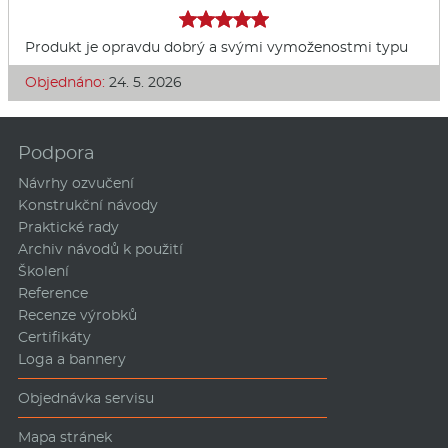
Produkt je opravdu dobrý a svými vymoženostmi typu
Objednáno:
24. 5. 2026
Podpora
Návrhy ozvučení
Konstrukční návody
Praktické rady
Archiv návodů k použití
Školení
Reference
Recenze výrobků
Certifikáty
Loga a bannery
Objednávka servisu
Mapa stránek