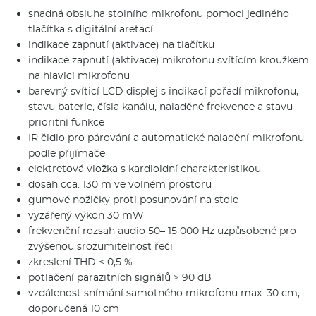
snadná obsluha stolního mikrofonu pomoci jediného
tlačítka s digitální aretací
indikace zapnutí (aktivace) na tlačítku
indikace zapnutí (aktivace) mikrofonu svítícím kroužkem
na hlavici mikrofonu
barevný svíticí LCD displej s indikací pořadí mikrofonu,
stavu baterie, čísla kanálu, naladěné frekvence a stavu
prioritní funkce
IR čidlo pro párování a automatické naladění mikrofonu
podle přijímače
elektretová vložka s kardioidní charakteristikou
dosah cca. 130 m ve volném prostoru
gumové nožičky proti posunování na stole
vyzářený výkon 30 mW
frekvenční rozsah audio 50– 15 000 Hz uzpůsobené pro
zvýšenou srozumitelnost řeči
zkreslení THD < 0,5 %
potlačení parazitních signálů > 90 dB
vzdálenost snímání samotného mikrofonu max. 30 cm,
doporučená 10 cm