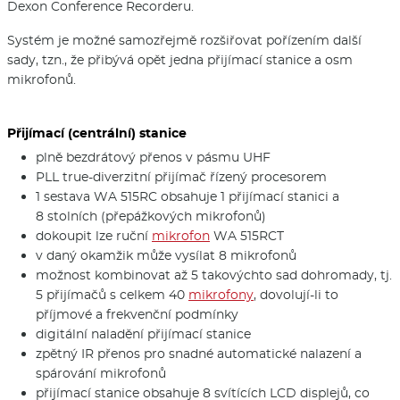
Dexon Conference Recorderu.
Systém je možné samozřejmě rozšiřovat pořízením další
sady, tzn., že přibývá opět jedna přijímací stanice a osm
mikrofonů.
Přijímací (centrální) stanice
plně bezdrátový přenos v pásmu UHF
PLL true-diverzitní přijímač řízený procesorem
1 sestava WA 515RC obsahuje 1 přijímací stanici a
8 stolních (přepážkových mikrofonů)
dokoupit lze ruční
mikrofon
WA 515RCT
v daný okamžik může vysílat 8 mikrofonů
možnost kombinovat až 5 takovýchto sad dohromady, tj.
5 přijímačů s celkem 40
mikrofony
, dovolují-li to
příjmové a frekvenční podmínky
digitální naladění přijímací stanice
zpětný IR přenos pro snadné automatické nalazení a
spárování mikrofonů
přijímací stanice obsahuje 8 svítících LCD displejů, co