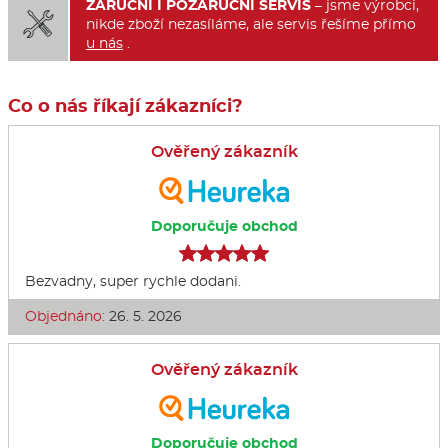
ZÁRUČNÍ I POZÁRUČNÍ SERVIS
– jsme výrobci,

nikde zboží nezasíláme, ale servis řešíme přímo
u nás
.
Co o nás říkají zákazníci?
Ověřený zákazník
Doporučuje obchod
Bezvadny, super rychle dodani.
Objednáno:
26. 5. 2026
Ověřený zákazník
Doporučuje obchod