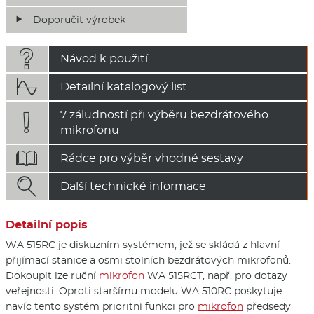
Doporučit výrobek

Návod k použití

Detailní katalogový list
7 záludností při výběru bezdrátového

mikrofonu

Rádce pro výběr vhodné sestavy

Další technické informace
Detailní popis
WA 515RC je diskuzním systémem, jež se skládá z hlavní
přijímací stanice a osmi stolních bezdrátových mikrofonů.
Dokoupit lze ruční
mikrofon
WA 515RCT, např. pro dotazy
veřejnosti. Oproti staršímu modelu WA 510RC poskytuje
navíc tento systém prioritní funkci pro
mikrofon
předsedy