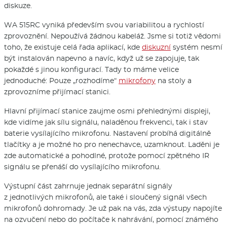
diskuze.
WA 515RC vyniká především svou variabilitou a rychlostí
zprovoznění. Nepoužívá žádnou kabeláž. Jsme si totiž vědomi
toho, že existuje celá řada aplikací, kde
diskuzní
systém nesmí
být instalován napevno a navíc, když už se zapojuje, tak
pokaždé s jinou konfigurací. Tady to máme velice
jednoduché: Pouze „rozhodíme“
mikrofony
na stoly a
zprovozníme přijímací stanici.
Hlavní přijímací stanice zaujme osmi přehlednými displeji,
kde vidíme jak sílu signálu, naladěnou frekvenci, tak i stav
baterie vysílajícího mikrofonu. Nastavení probíhá digitálně
tlačítky a je možné ho pro nenechavce, uzamknout. Laděni je
zde automatické a pohodlné, protože pomocí zpětného IR
signálu se přenáší do vysílajícího mikrofonu.
Výstupní část zahrnuje jednak separátní signály
z jednotlivých mikrofonů, ale také i sloučený signál všech
mikrofonů dohromady. Je už pak na vás, zda výstupy napojíte
na ozvučení nebo do počítače k nahrávání, pomocí známého