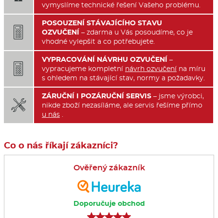
vymyslíme technické řešení Vašeho problému.
POSOUZENÍ STÁVAJÍCÍHO STAVU

OZVUČENÍ
– zdarma u Vás posoudíme, co je
vhodné vylepšit a co potřebujete.
VYPRACOVÁNÍ NÁVRHU OZVUČENÍ
–

vypracujeme kompletní
návrh ozvučení
na míru
s ohledem na stávající stav, normy a požadavky.
ZÁRUČNÍ I POZÁRUČNÍ SERVIS
– jsme výrobci,

nikde zboží nezasíláme, ale servis řešíme přímo
u nás
.
Co o nás říkají zákazníci?
Ověřený zákazník
Doporučuje obchod