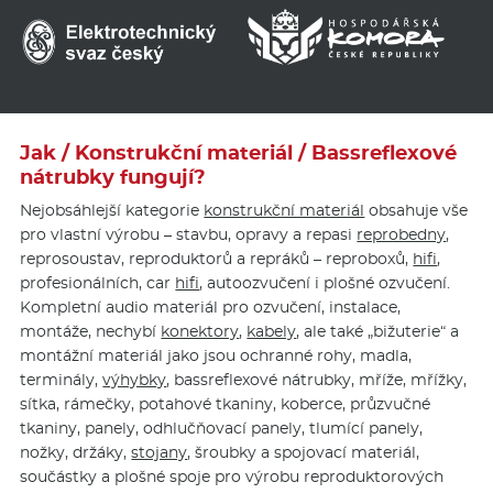
Jak / Konstrukční materiál / Bassreflexové
nátrubky fungují?
Nejobsáhlejší kategorie
konstrukční materiál
obsahuje vše
pro vlastní výrobu – stavbu, opravy a repasi
reprobedny
,
reprosoustav, reproduktorů a repráků – reproboxů,
hifi
,
profesionálních, car
hifi
, autoozvučení i plošné ozvučení.
Kompletní audio materiál pro ozvučení, instalace,
montáže, nechybí
konektory
,
kabely
, ale také „bižuterie“ a
montážní materiál jako jsou ochranné rohy, madla,
terminály,
výhybky
, bassreflexové nátrubky, mříže, mřížky,
sítka, rámečky, potahové tkaniny, koberce, průzvučné
tkaniny, panely, odhlučňovací panely, tlumící panely,
nožky, držáky,
stojany
, šroubky a spojovací materiál,
součástky a plošné spoje pro výrobu reproduktorových