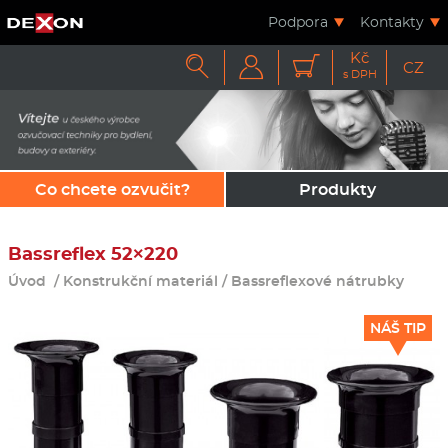
Podpora
Kontakty
Kč



CZ
s DPH
Co chcete ozvučit?
Produkty
Bassreflex 52×220
Úvod
/
Konstrukční materiál
/
Bassreflexové nátrubky
NÁŠ TIP