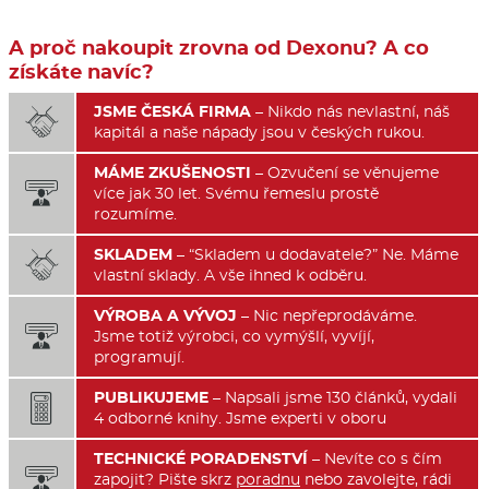
A proč nakoupit zrovna od Dexonu? A co
získáte navíc?
JSME ČESKÁ FIRMA
– Nikdo nás nevlastní, náš

kapitál a naše nápady jsou v českých rukou.
MÁME ZKUŠENOSTI
– Ozvučení se věnujeme

více jak 30 let. Svému řemeslu prostě
rozumíme.
SKLADEM
– “Skladem u dodavatele?” Ne. Máme

vlastní sklady. A vše ihned k odběru.
VÝROBA A VÝVOJ
– Nic nepřeprodáváme.

Jsme totiž výrobci, co vymýšlí, vyvíjí,
programují.
PUBLIKUJEME
– Napsali jsme 130 článků, vydali

4 odborné knihy. Jsme experti v oboru
TECHNICKÉ PORADENSTVÍ
– Nevíte co s čím

zapojit? Pište skrz
poradnu
nebo zavolejte, rádi