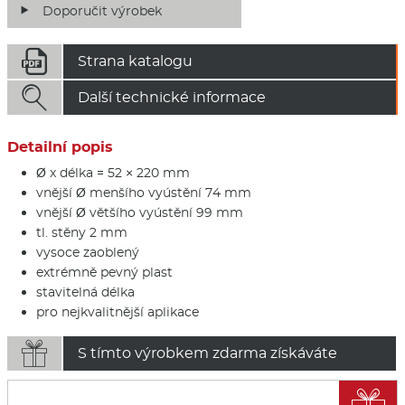
Doporučit výrobek

Strana katalogu

Další technické informace
Detailní popis
Ø x délka = 52 × 220 mm
vnější Ø menšího vyústění 74 mm
vnější Ø většího vyústění 99 mm
tl. stěny 2 mm
vysoce zaoblený
extrémně pevný plast
stavitelná délka
pro nejkvalitnější aplikace

S tímto výrobkem zdarma získáváte