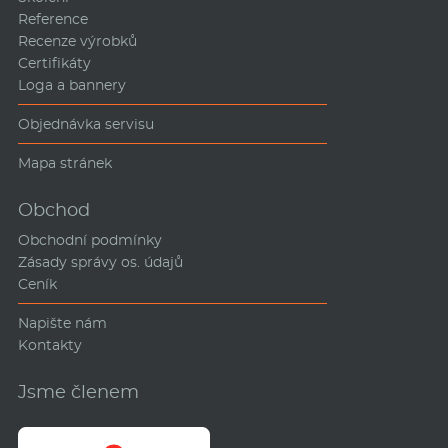
Reference
Recenze výrobků
Certifikáty
Loga a bannery
Objednávka servisu
Mapa stránek
Obchod
Obchodní podmínky
Zásady správy os. údajů
Ceník
Napište nám
Kontakty
Jsme členem