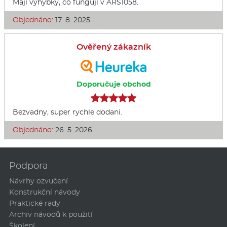
Mají výhybky, co fungují v ARS1058.
Objednáno:
17. 8. 2025
Ověřený zákazník
Doporučuje obchod
Bezvadny, super rychle dodani.
Objednáno:
26. 5. 2026
Podpora
Návrhy ozvučení
Konstrukční návody
Praktické rady
Archiv návodů k použití
Školení