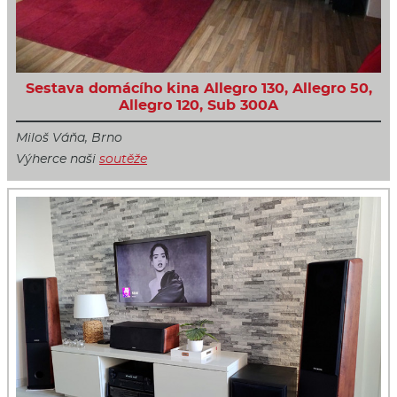
Sestava domácího kina Allegro 130, Allegro 50,
Allegro 120, Sub 300A
Miloš Váňa, Brno
Výherce naši
soutěže