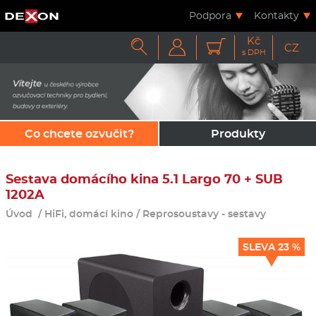
Podpora
Kontakty
Kč



CZ
s DPH
Co chcete ozvučit?
Produkty
Sestava domácího kina 5.1 Largo 70 + SUB
1202A
Úvod
/
HiFi, domácí kino
/
Reprosoustavy - sestavy
SLEVA 23 %