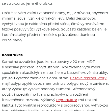
se strukturou jemného písku.
Určitě se vám zalíbí i zaoblené hrany, mj., z důvodu, abychom
minimalizovali vzniklé difrakční jevy. Další designovou
vychytávkou je nakloněná přední stěna, čímž vyrovnáváme
fázové posuvy vůči výškové sekci. Součástí každého balení je
i odnímatelný přední rámeček s průzvučnou tkaninou
černé barvy.
Konstrukce
Samotné ozvučnice jsou konstruovány z 20 mm MDF
s několika příčkami a vyztuženími. Používáme vytlumení
speciálním akustickým materiálem a bassreflexové nátrubky,
jež jsou výrazně zaoblené z obou stran.
Basové reproduktory
mají polypropylénovou membránu s polygumovým závěsem,
který vykazuje vysoké hodnoty tlumení. Středobasový
používá speciálního tvaru prachovky pro rozšíření
frekvenčního rozsahu. Výškový
reproduktor
má textilní
kalotu. Tyto kvalitní reproduktory s propracovanou výhybkou
jsou základem kvalitní konstrukce s kvalitním zvukem.