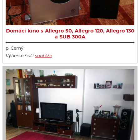
Domácí kino s Allegro 50, Allegro 120, Allegro 130
a SUB 300A
p. Černý
Výherce naši
soutěže