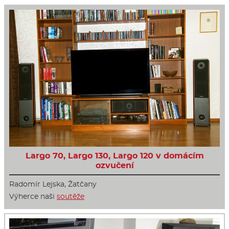
Largo 70, Largo 130, Largo 120 v domácím
ozvučení
Radomír Lejska, Žatčany
Výherce naši
soutěže