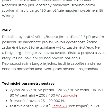
Reprosoustavy jsou opatřeny masivními šroubovacími
svorkami, navíc Largo 130 umožňuje napojení systémem Bi
Wiring.
Zvuk
Postačila by krátká věta: „Budete jim nadšeni“ Již při prvním
poslechu se nadchnete pro zvukovou vyváženost. Žádné
zaduněné basy, žádné ucinkané výšky, zastřené středy. Ne,
u řady Largo čekejte zvukovou kvalitu, čistotu projevu a zvuk,
který vás neunaví ani po hodinovém poslechu.
Reprosoustavám Largo je jedno, jestli je zapojíte na stereo
nebo do domácího kina. Svou práci odvedou na jedničku.
Technické parametry sestavy
výkon 2× 35 / 80 W přední + 2× 35 / 80 W zadní + 1× 35 /
80 W centrální + 200 / 400 W
subwoofer
frekvenční rozsah 26 – 20 000 Hz
sestava obsahuje 5 kusů
Largo 70
(bez stojanů) a 1 ks