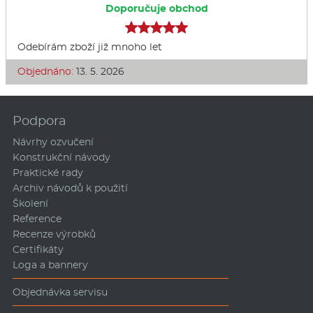
Doporučuje obchod
Odebírám zboží již mnoho let
Objednáno:
13. 5. 2026
Podpora
Návrhy ozvučení
Konstrukční návody
Praktické rady
Archiv návodů k použití
Školení
Reference
Recenze výrobků
Certifikáty
Loga a bannery
Objednávka servisu