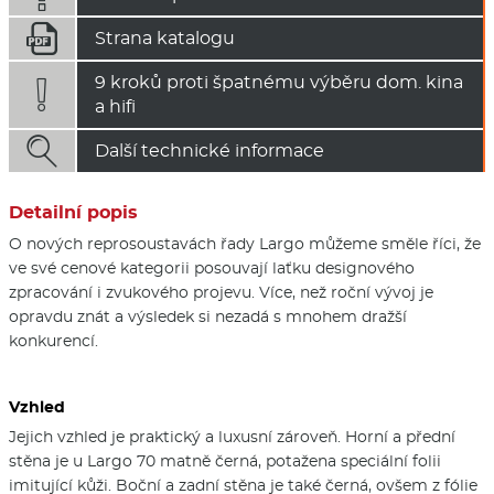

Strana katalogu
9 kroků proti špatnému výběru dom. kina

a hifi

Další technické informace
Detailní popis
O nových reprosoustavách řady Largo můžeme směle říci, že
ve své cenové kategorii posouvají laťku designového
zpracování i zvukového projevu. Více, než roční vývoj je
opravdu znát a výsledek si nezadá s mnohem dražší
konkurencí.
Vzhled
Jejich vzhled je praktický a luxusní zároveň. Horní a přední
stěna je u Largo 70 matně černá, potažena speciální folii
imitující kůži. Boční a zadní stěna je také černá, ovšem z fólie