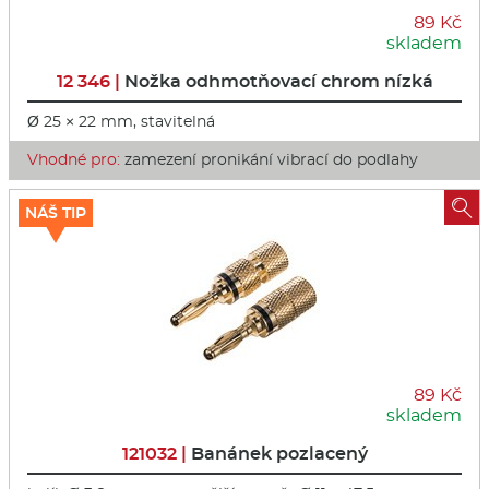
89 Kč
skladem
12 346 |
Nožka odhmotňovací chrom nízká
Ø 25 × 22 mm, stavitelná
Vhodné pro:
zamezení pronikání vibrací do podlahy

NÁŠ TIP
89 Kč
skladem
121032 |
Banánek pozlacený