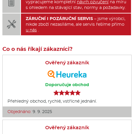

vypracujeme kompletní
návrh ozvučení
na míru
s ohledem na stávající stav, normy a požadavky.
ZÁRUČNÍ I POZÁRUČNÍ SERVIS
– jsme výrobci,

nikde zboží nezasíláme, ale servis řešíme přímo
u nás
.
Co o nás říkají zákazníci?
Ověřený zákazník
Doporučuje obchod
Přehledný obchod, rychlé, vstřícné jednání.
Objednáno:
9. 9. 2025
Ověřený zákazník