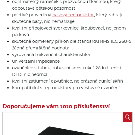
odnímatelný rámeček s průzvučnou tkaninou, který
odpoutává dětskou pozornost
poctivě provedený
basový reproduktor
, který zahraje
skutečné basy, nic nemaskuje
kvalitní připojovací svorkovnice, šroubovací, ne jenom
pérková
skutečně odměřený příkon dle standardu RMS IEC 268–5,
žádná přemrštěná hodnota
vyrovnaná frekvenční charakteristika
univerzální impedance
ozvučnice s tuhou, robustní konstrukcí, žádná tenká
DTD, nic nedrnčí
kvalitní zatlumení ozvučnice, ne prázdná dunící skříň
kompatibilní s reproduktory pro vestavné ozvučení
Doporučujeme vám toto příslušenství
