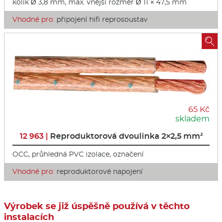
kolík Ø 3,8 mm, max. vnější rozměr Ø 11 × 47,5 mm
Vhodné pro:
připojení hifi reprosoustav

65 Kč
skladem
12 963 |
Reproduktorová dvoulinka 2×2,5 mm²
OCC, průhledná PVC izolace, označení
Vhodné pro:
reproduktorové napojení
Výrobek se již úspěšně používá v těchto
instalacích