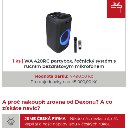

1 ks |
WA 420RC partybox, řečnický systém s
ručním bezdrátovým mikrofonem
Hodnota dárku:
4 490,00 Kč
Pro objednávky nad 45 000,00 Kč
A proč nakoupit zrovna od Dexonu? A co
získáte navíc?
JSME ČESKÁ FIRMA
– Nikdo nás nevlastní, náš

kapitál a naše nápady jsou v českých rukou.