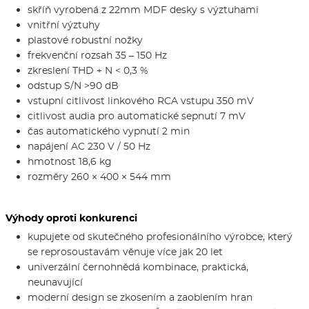
skříň vyrobená z 22mm MDF desky s výztuhami
vnitřní výztuhy
plastové robustní nožky
frekvenční rozsah 35 – 150 Hz
zkreslení THD + N < 0,3 %
odstup S/N >90 dB
vstupní citlivost linkového RCA vstupu 350 mV
citlivost audia pro automatické sepnutí 7 mV
čas automatického vypnutí 2 min
napájení AC 230 V / 50 Hz
hmotnost 18,6 kg
rozměry 260 × 400 × 544 mm
Výhody oproti konkurenci
kupujete od skutečného profesionálního výrobce, který
se reprosoustavám věnuje více jak 20 let
univerzální černohnědá kombinace, praktická,
neunavující
moderní design se zkosením a zaoblením hran