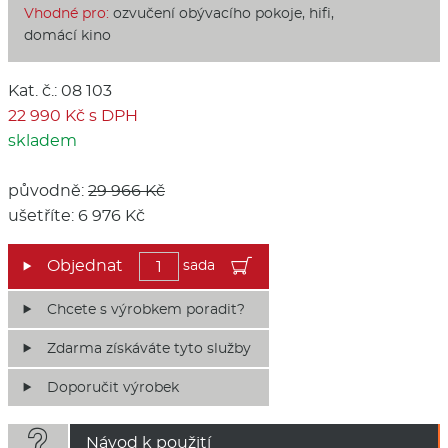
Vhodné pro:
ozvučení obývacího pokoje, hifi,
domácí kino
Kat. č.: 08 103
22 990 Kč s DPH
skladem
původně:
29 966 Kč
ušetříte: 6 976 Kč
sada
Chcete s výrobkem poradit?
Zdarma získáváte tyto služby
Doporučit výrobek

Návod k použití