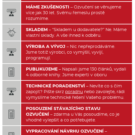
MÁME ZKUŠENOSTI
– Ozvučení se věnujeme

více jak 30 let. Svému řemeslu prostě
rozumíme.
SKLADEM
– “Skladem u dodavatele?” Ne. Máme

vlastní sklady. A vše ihned k odběru.
VÝROBA A VÝVOJ
– Nic nepřeprodáváme.

Jsme totiž výrobci, co vymýšlí, vyvíjí,
programují.
PUBLIKUJEME
– Napsali jsme 130 článků, vydali

4 odborné knihy. Jsme experti v oboru
TECHNICKÉ PORADENSTVÍ
– Nevíte co s čím

zapojit? Pište skrz
poradnu
nebo zavolejte, rádi
vymyslíme technické řešení Vašeho problému.
POSOUZENÍ STÁVAJÍCÍHO STAVU

OZVUČENÍ
– zdarma u Vás posoudíme, co je
vhodné vylepšit a co potřebujete.
VYPRACOVÁNÍ NÁVRHU OZVUČENÍ
–