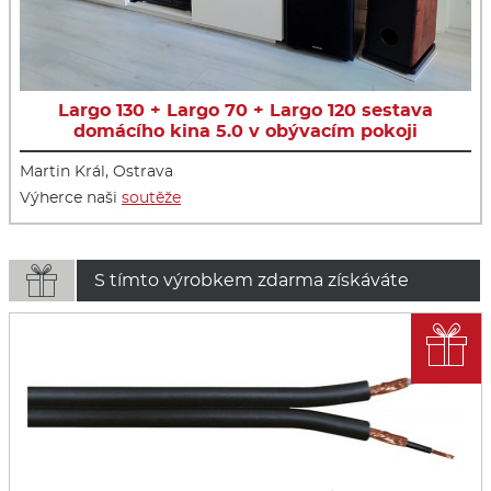
Largo 130 + Largo 70 + Largo 120 sestava
domácího kina 5.0 v obývacím pokoji
Martin Král, Ostrava
Výherce naši
soutěže

S tímto výrobkem zdarma získáváte
