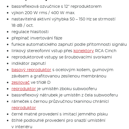
bassreflexová ozvučnice s 12“ reproduktorem
výkon 200 W rms / 400 W max.
nastavitelná aktivní výhybka 50 – 150 Hz se strmostí
18 dB / oct.
regulace hlasitosti
přepínač invertování fáze
funkce automatického zapnutí podle přítomnosti signálu
linkový stereofonní vstup přes
konektory
RCA Cinch
reproduktorové vstupy se šroubovacími svorkami
indikátor zapnutí
basový reproduktor
s ocelovým košem, gumovým
závěsem a grafitovanou zesílenou membránou
zesilovač
ve třídě D
reproduktor
je umístěn zboku subwooferu
bassreflexový nátrubek je umístěn z čela subwooferu
rámeček s černou průzvučnou tkaninou chránící
reproduktor
černé matné provedení s imitací jemného písku
štíhlé podlouhlé provedení pro snazší umístění
v interiéru