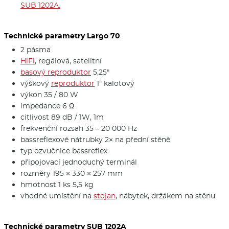
SUB 1202A.
Technické parametry Largo 70
2 pásma
HiFi
, regálová, satelitní
basový reproduktor
5,25"
výškový
reproduktor
1" kalotový
výkon 35 / 80 W
impedance 6 Ω
citlivost 89 dB / 1W, 1m
frekvenční rozsah 35 – 20 000 Hz
bassreflexové nátrubky 2× na přední stěně
typ ozvučnice bassreflex
připojovací jednoduchý terminál
rozměry 195 × 330 × 257 mm
hmotnost 1 ks 5,5 kg
vhodné umístění na
stojan
, nábytek, držákem na stěnu
Technické parametry SUB 1202A