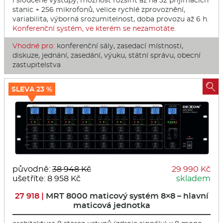
i sloučené výstupy, možnost rozšířit až na 32 přijímacích
stanic + 256 mikrofonů, velice rychlé zprovoznění,
variabilita, výborná srozumitelnost, doba provozu až 6 h.
Konferenční systém, ve kterém se nezamotáte.
Vhodné pro:
konferenční sály, zasedací místnosti,
diskuze, jednání, zasedání, výuku, státní správu, obecní
zastupitelstva

SLEVA 23 %
původně:
38 948 Kč
29 990 Kč
ušetříte: 8 958 Kč
skladem
27 918 |
MRT 8000 maticový systém 8×8 – hlavní
maticová jednotka