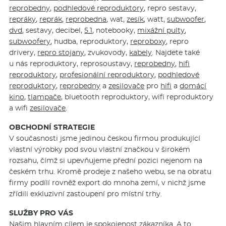
reprobedny
,
podhledové reproduktory
, repro sestavy,
repráky
,
reprák
,
reprobedna
, wat,
zesík
, watt,
subwoofer
,
dvd
, sestavy, decibel,
5.1
, notebooky,
mixážní pulty
,
subwoofery
, hudba, reproduktory,
reproboxy
, repro
drivery,
repro stojany
, zvukovody,
kabely
. Najdete také
u nás reproduktory, reprosoustavy,
reprobedny
,
hifi
reproduktory
,
profesionální reproduktory
,
podhledové
reproduktory
,
reprobedny
a
zesilovače
pro
hifi
a
domácí
kino
,
tlampače
, bluetooth reproduktory, wifi reproduktory
a wifi
zesilovače
.
OBCHODNÍ STRATEGIE
V současnosti jsme jedinou českou firmou produkující
vlastní výrobky pod svou vlastní značkou v širokém
rozsahu, čímž si upevňujeme přední pozici nejenom na
českém trhu. Kromě prodeje z našeho webu, se na obratu
firmy podílí rovněž export do mnoha zemí, v nichž jsme
zřídili exkluzivní zastoupení pro místní trhy.
SLUŽBY PRO VÁS
Našim hlavním cílem je spokojenost zákazníka. A to