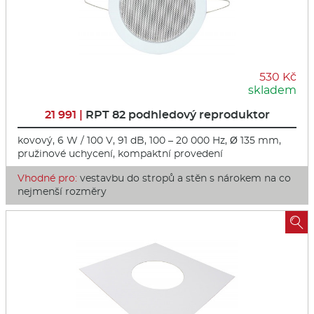
530 Kč
skladem
21 991 |
RPT 82 podhledový reproduktor
kovový, 6 W / 100 V, 91 dB, 100 – 20 000 Hz, Ø 135 mm,
pružinové uchycení, kompaktní provedení
Vhodné pro:
vestavbu do stropů a stěn s nárokem na co
nejmenší rozměry
