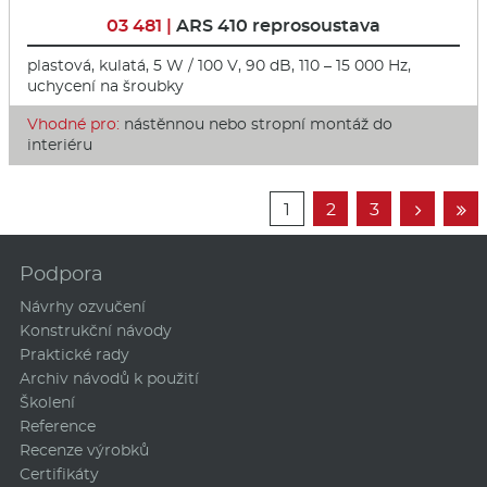
03 481 |
ARS 410 reprosoustava
plastová, kulatá, 5 W / 100 V, 90 dB, 110 – 15 000 Hz,
uchycení na šroubky
Vhodné pro:
nástěnnou nebo stropní montáž do
interiéru
1
2
3


Podpora
Návrhy ozvučení
Konstrukční návody
Praktické rady
Archiv návodů k použití
Školení
Reference
Recenze výrobků
Certifikáty