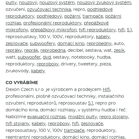
pulty
,
nouzový
,
nouzový systém
,
nouzový zvukový systém
,
ozvučení,
ozvučovací technika
, repro,
podhledové
reproduktory
,
podhledový
,
požární
,
tlampače
,
požární
rozhlas
,
profesionální reproduktory
,
přepážkové
mikrofony
,
přepážkový mikrofon
,
hifi reproduktory
,
hifi
,
5.1
,
reprosoustavy, 100 V, 100V, reproduktory,
kabely
,
zesilovače
,
subwoofery
,
domácí kino
,
reprobedny
, auto,
repráky
,
reprák
,
reprobedna
, decibel, sestava, wat,
zesík
,
watt,
subwoofer
,
dvd
, sestavy, notebooky, hudba,
reproduktory,
reproboxy
, drivery, tweetery, pieza,
zvukovody,
kabely
.
CO VYRÁBÍME
Dexon Czech s.r.o. je výrobcem a prodejcem
Hifi
,
profesionální, plošně ozvučovací techniky, instalačního
ozvučení, reproduktorů, reprosoustav
5.1
, repro pro
domácího kina, domácí rozhlasy, v systému hudba i řeč.
Nabízíme
evakuační rozhlas
,
mixážní pulty
,
repro stojany
,
hifi stojany
,
kabely
,
reproboxy
,
hifi
,
zesilovače
,
reprosoustavy, 100 V, 100V
tlampače
, reproduktory,
reentrantní reproduktory
,
domácí kino
,
domácí rozhlas
,