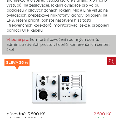
architektura 8 stereo vstupů (zdroje signálu) x 8 mono
výstupů (na zesilovače), lokální ovladače pro volbu
podkresu v cílových zónách, lokální Mic a Line vstup na
ovládačích, přepážkové mikrofony, gongy, připojení na
EPS, řešení priorit, bohaté nastavení hlasitostí
i frekvenčních korektorů, monitorovací sekce, propojení
pomocí UTP kabelu
Vhodné pro:
komfortní ozvučení rodinných domů,
administrativních prostor, hotelů, konferenčních center,
škol

SLEVA 28 %
původně:
3 590 Kč
2 590 Kč