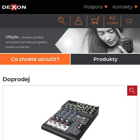
Podpora
Kontakty
Kč



CZ
s DPH
Co chcete ozvučit?
Produkty
Doprodej
