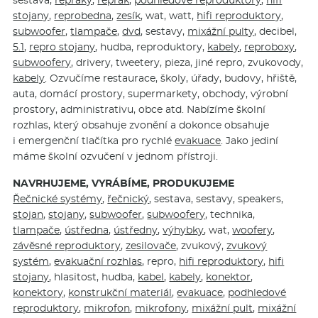
stojany
,
reprobedna
,
zesík
, wat, watt,
hifi reproduktory
,
subwoofer
,
tlampače
,
dvd
, sestavy,
mixážní pulty
, decibel,
5.1
,
repro stojany
, hudba, reproduktory,
kabely
,
reproboxy
,
subwoofery
, drivery, tweetery, pieza, jiné repro, zvukovody,
kabely
. Ozvučíme restaurace, školy, úřady, budovy, hřiště,
auta, domácí prostory, supermarkety, obchody, výrobní
prostory, administrativu, obce atd. Nabízíme školní
rozhlas, který obsahuje zvonění a dokonce obsahuje
i emergenční tlačítka pro rychlé
evakuace
. Jako jediní
máme školní ozvučení v jednom přístroji.
NAVRHUJEME, VYRÁBÍME, PRODUKUJEME
Řečnické systémy
,
řečnický
, sestava, sestavy, speakers,
stojan
,
stojany
,
subwoofer
,
subwoofery
, technika,
tlampače
,
ústředna
,
ústředny
,
výhybky
, wat,
woofery
,
závěsné reproduktory
,
zesilovače
, zvukový,
zvukový
systém
,
evakuační rozhlas
, repro,
hifi reproduktory
,
hifi
stojany
, hlasitost, hudba,
kabel
,
kabely
,
konektor
,
konektory
,
konstrukční materiál
,
evakuace
,
podhledové
reproduktory
,
mikrofon
,
mikrofony
,
mixážní pult
,
mixážní