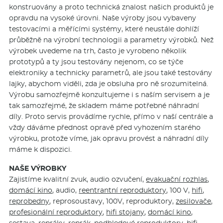
konstruovány a proto technická znalost našich produktů je
opravdu na vysoké úrovni. Naše výroby jsou vybaveny
testovacími a měřícími systémy, které neustále dohlíží
průběžně na výrobní technologii a parametry výrobků. Než
výrobek uvedeme na trh, často je vyrobeno několik
prototypů a ty jsou testovány nejenom, co se týče
elektroniky a technicky parametrů, ale jsou také testovány
lajky, abychom viděli, zda je obsluha pro ně srozumitelná.
Výrobu samozřejmě konzultujeme i s naším servisem a je
tak samozřejmé, že skladem máme potřebné náhradní
díly. Proto servis provádíme rychle, přímo v naší centrále a
vždy dáváme přednost opravě před vyhozením starého
výrobku, protože víme, jak opravu provést a náhradní díly
máme k dispozici.
NAŠE VÝROBKY
Zajistíme kvalitní zvuk, audio ozvučení,
evakuační rozhlas
,
domácí kino
, audio,
reentrantní reproduktory
, 100 V,
hifi
,
reprobedny
, reprosoustavy, 100V, reproduktory,
zesilovače
,
profesionální reproduktory
,
hifi stojany
,
domácí kino
,
sestava,
repráky
,
reprák
,
podhledové reproduktory
,
hifi