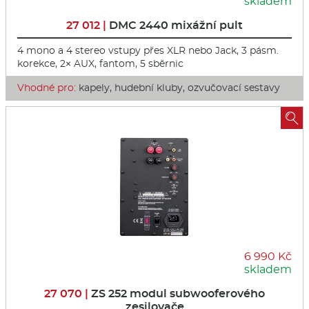
skladem
27 012 |
DMC 2440 mixážní pult
4 mono a 4 stereo vstupy přes XLR nebo Jack, 3 pásm.
korekce, 2× AUX, fantom, 5 sběrnic
Vhodné pro:
kapely, hudební kluby, ozvučovací sestavy

6 990 Kč
skladem
27 070 |
ZS 252 modul subwooferového
zesilovače