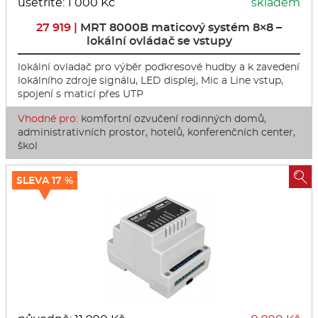
ušetříte: 1 000 Kč
skladem
27 919 |
MRT 8000B maticový systém 8×8 –
lokální ovládač se vstupy
lokální ovladač pro výběr podkresové hudby a k zavedení
lokálního zdroje signálu, LED displej, Mic a Line vstup,
spojení s maticí přes UTP
Vhodné pro:
komfortní ozvučení rodinných domů,
administrativních prostor, hotelů, konferenčních center,
škol

SLEVA 17 %