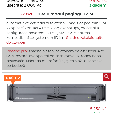
původně:
11 990 Kč
9 990 Kč
ušetříte: 2 000 Kč
skladem
27 826 |
JGM 11 modul pagingu GSM
automatické vyzvednutí telefonní linky, slot pro miniSIM,
2× spínací kontakt – relé, 2 logické vstupy, ovládání a
konfigurace hovorem, DTMF, SMS, GSM anténa,
kompatibilní se systémem iDům.
Snadno zatelefonujte
do ozvučení!
Vhodné pro:
snadné hlášení telefonem do ozvučení. Pro
GSM bezdrátové spojení do rozhlasové ústředny nebo
zesilovače. Náhrada mikrofonů a jejich složité kabeláže
po budově.

NÁŠ TIP
5 250 Kč