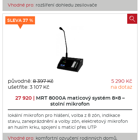
Vhodné pro:
rozšíření dohledu zesilovače

SLEVA 37 %
původně:
8 397 Kč
5 290 Kč
ušetříte: 3 107 Kč
na dotaz
27 920 |
MRT 8000A maticový systém 8×8 –
stolní mikrofon
lokální mikrofon pro hlášení, volba z 8 zón, indikace
stavu, zaneprázdnění a volby zón, elektretový mikrofon
an husím krku, spojení s maticí přes UTP
Vhodné pro:
komfortní ozvučení rodinných domů,