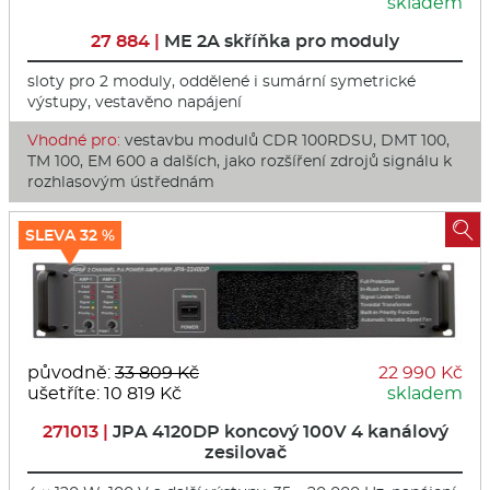
skladem
27 884 |
ME 2A skříňka pro moduly
sloty pro 2 moduly, oddělené i sumární symetrické
výstupy, vestavěno napájení
Vhodné pro:
vestavbu modulů CDR 100RDSU, DMT 100,
TM 100, EM 600 a dalších, jako rozšíření zdrojů signálu k
rozhlasovým ústřednám

SLEVA 32 %
původně:
33 809 Kč
22 990 Kč
ušetříte: 10 819 Kč
skladem
271013 |
JPA 4120DP koncový 100V 4 kanálový
zesilovač