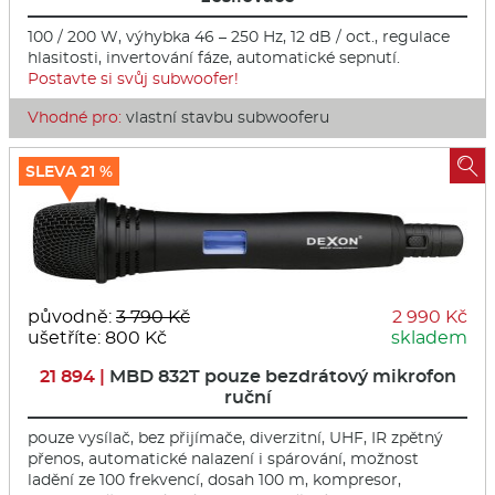
100 / 200 W, výhybka 46 – 250 Hz, 12 dB / oct., regulace
hlasitosti, invertování fáze, automatické sepnutí.
Postavte si svůj subwoofer!
Vhodné pro:
vlastní stavbu subwooferu

SLEVA 21 %
původně:
3 790 Kč
2 990 Kč
ušetříte: 800 Kč
skladem
21 894 |
MBD 832T pouze bezdrátový mikrofon
ruční
pouze vysílač, bez přijímače, diverzitní, UHF, IR zpětný
přenos, automatické nalazení i spárování, možnost
ladění ze 100 frekvencí, dosah 100 m, kompresor,