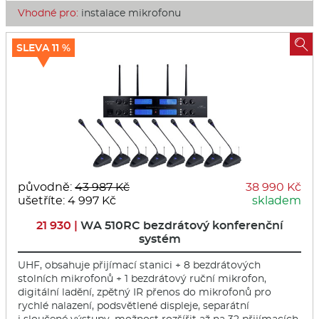
Vhodné pro:
instalace mikrofonu

SLEVA 11 %
původně:
43 987 Kč
38 990 Kč
ušetříte: 4 997 Kč
skladem
21 930 |
WA 510RC bezdrátový konferenční
systém
UHF, obsahuje přijímací stanici + 8 bezdrátových
stolních mikrofonů + 1 bezdrátový ruční mikrofon,
digitální ladění, zpětný IR přenos do mikrofonů pro
rychlé nalazení, podsvětlené displeje, separátní