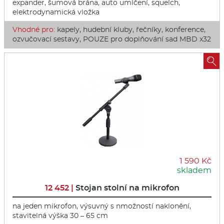
expander, šumová brána, auto umlčení, squelch,
elektrodynamic­ká vložka
Vhodné pro:
kapely, hudební kluby, řečníky, konference,
ozvučovací sestavy, POUZE pro doplňování sad MBD x32

1 590 Kč
skladem
12 452 |
Stojan stolní na mikrofon
na jeden mikrofon, výsuvný s nmožností naklonění,
stavitelná výška 30 – 65 cm