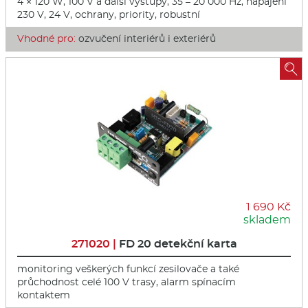
4 × 120 W, 100 V a další výstupy, 35 – 20 000 Hz, napájení
230 V, 24 V, ochrany, priority, robustní
Vhodné pro:
ozvučení interiérů i exteriérů

1 690 Kč
skladem
271020 |
FD 20 detekční karta
monitoring veškerých funkcí zesilovače a také
průchodnost celé 100 V trasy, alarm spínacím
kontaktem