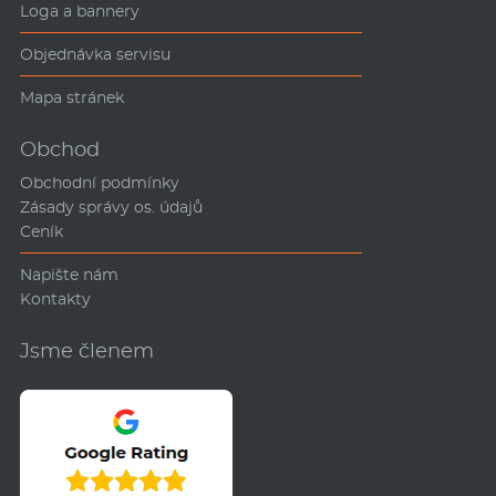
Loga a bannery
Objednávka servisu
Mapa stránek
Obchod
Obchodní podmínky
Zásady správy os. údajů
Ceník
Napište nám
Kontakty
Jsme členem