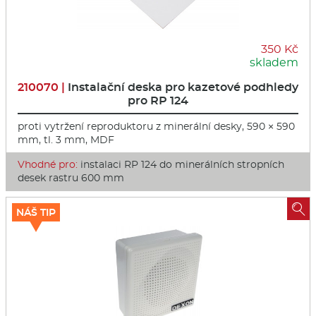
350 Kč
skladem
210070 |
Instalační deska pro kazetové podhledy
pro RP 124
proti vytržení reproduktoru z minerální desky, 590 × 590
mm, tl. 3 mm, MDF
Vhodné pro:
instalaci RP 124 do minerálních stropních
desek rastru 600 mm

NÁŠ TIP