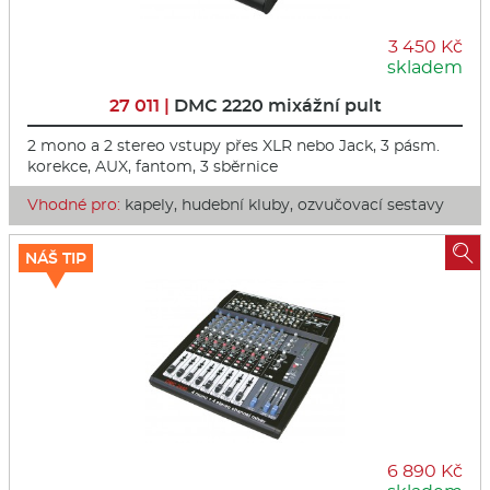
3 450 Kč
skladem
27 011 |
DMC 2220 mixážní pult
2 mono a 2 stereo vstupy přes XLR nebo Jack, 3 pásm.
korekce, AUX, fantom, 3 sběrnice
Vhodné pro:
kapely, hudební kluby, ozvučovací sestavy

NÁŠ TIP
6 890 Kč