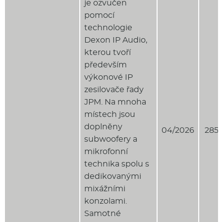
je ozvučen
pomocí
technologie
Dexon IP Audio,
kterou tvoří
především
výkonové IP
zesilovače řady
JPM. Na mnoha
místech jsou
doplněny
04/2026
285 
subwoofery a
mikrofonní
technika spolu s
dedikovanými
mixážními
konzolami.
Samotné