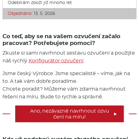
Odebírám zboží již mnoho let
Objednáno:
13. 5. 2026
Co teď, aby se na vašem ozvučení začalo
pracovat? Potřebujete pomoci?
Zkuste si sami navrhnout sestavu ozvučení a použijte
náš rychlý
Konfigurátor ozvučení
Jsme český Výrobce. Jsme specialisté – víme, jak na
to. A tak vám dobře poradíme.
Chcete poradit? Můžeme vám zdarma navrhnout
řešení na míru. Bude to rychle a správně.
Ano, nezávazně navrhnout ozvu

čení na míru!