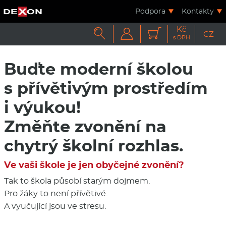
Podpora
Kontakty
Kč



CZ
s DPH
Buďte moderní školou
s přívětivým prostředím
i výukou!
Změňte zvonění na
chytrý školní rozhlas.
Ve vaši škole je jen obyčejné zvonění?
Tak to škola působí starým dojmem.
Pro žáky to není přívětivé.
A vyučující jsou ve stresu.