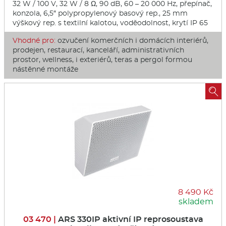
32 W / 100 V, 32 W / 8 Ω, 90 dB, 60 – 20 000 Hz, přepínač,
konzola, 6,5″ polypropylenový basový rep., 25 mm
výškový rep. s textilní kalotou, voděodolnost, krytí IP 65
Vhodné pro:
ozvučení komerčních i domácích interiérů,
prodejen, restaurací, kanceláří, administrativních
prostor, wellness, i exteriérů, teras a pergol formou
nástěnné montáže

8 490 Kč
skladem
03 470 |
ARS 330IP aktivní IP reprosoustava