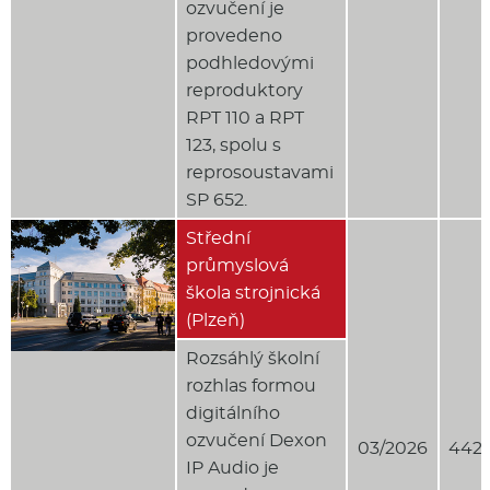
ozvučení je
provedeno
podhledovými
reproduktory
RPT 110 a RPT
123, spolu s
reprosoustavami
SP 652.
Střední
průmyslová
škola strojnická
(Plzeň)
Rozsáhlý školní
rozhlas formou
digitálního
ozvučení Dexon
03/2026
442 
IP Audio je