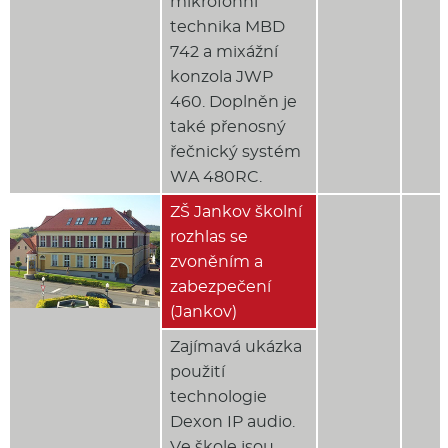
mikrofonní
technika MBD
742 a mixážní
konzola JWP
460. Doplněn je
také přenosný
řečnický systém
WA 480RC.
ZŠ Jankov školní
rozhlas se
zvoněním a
zabezpečení
(Jankov)
Zajímavá ukázka
použití
technologie
Dexon IP audio.
Ve škole jsou