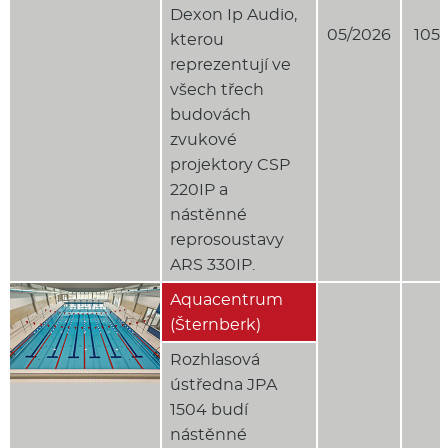
Dexon Ip Audio,
05/2026
105 
kterou
reprezentují ve
všech třech
budovách
zvukové
projektory CSP
220IP a
nástěnné
reprosoustavy
ARS 330IP.
Aquacentrum
(Šternberk)
Rozhlasová
ústředna JPA
1504 budí
nástěnné