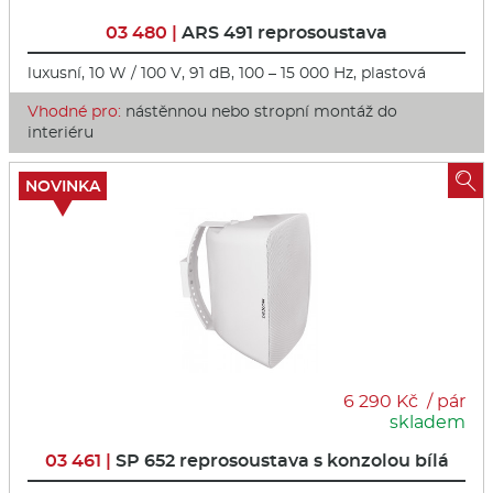
03 480 |
ARS 491 reprosoustava
luxusní, 10 W / 100 V, 91 dB, 100 – 15 000 Hz, plastová
Vhodné pro:
nástěnnou nebo stropní montáž do
interiéru

NOVINKA
6 290 Kč / pár
skladem
03 461 |
SP 652 reprosoustava s konzolou bílá