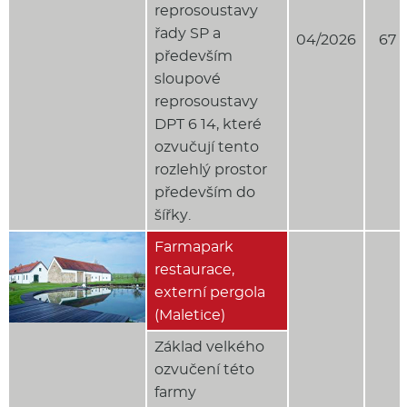
reprosoustavy
řady SP a
04/2026
67 
především
sloupové
reprosoustavy
DPT 6 14, které
ozvučují tento
rozlehlý prostor
především do
šířky.
Farmapark
restaurace,
externí pergola
(Maletice)
Základ velkého
ozvučení této
farmy