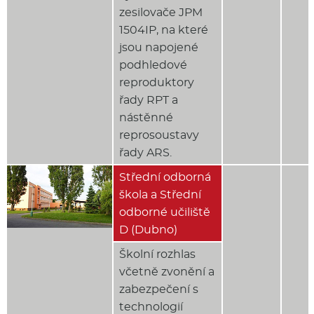
zesilovače JPM
1504IP, na které
jsou napojené
podhledové
reproduktory
řady RPT a
nástěnné
reprosoustavy
řady ARS.
Střední odborná
škola a Střední
odborné učiliště
D (Dubno)
Školní rozhlas
včetně zvonění a
zabezpečení s
technologií