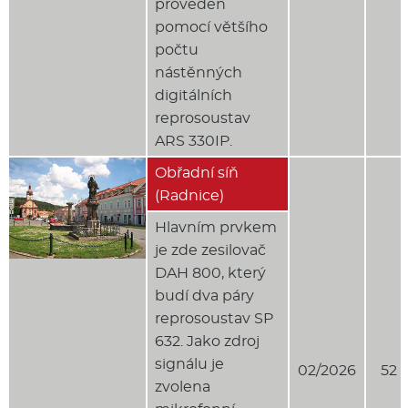
proveden
pomocí většího
počtu
nástěnných
digitálních
reprosoustav
ARS 330IP.
Obřadní síň
(Radnice)
Hlavním prvkem
je zde zesilovač
DAH 800, který
budí dva páry
reprosoustav SP
632. Jako zdroj
signálu je
02/2026
52 
zvolena