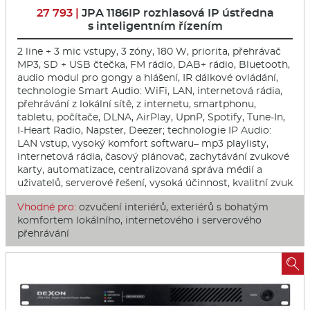
27 793 |
JPA 1186IP rozhlasová IP ústředna
s inteligentním řízením
2 line + 3 mic vstupy, 3 zóny, 180 W, priorita, přehrávač
MP3, SD + USB čtečka, FM rádio, DAB+ rádio, Bluetooth,
audio modul pro gongy a hlášení, IR dálkové ovládání,
technologie Smart Audio: WiFi, LAN, internetová rádia,
přehrávání z lokální sítě, z internetu, smartphonu,
tabletu, počítače, DLNA, AirPlay, UpnP, Spotify, Tune-In,
I-Heart Radio, Napster, Deezer; technologie IP Audio:
LAN vstup, vysoký komfort softwaru– mp3 playlisty,
internetová rádia, časový plánovač, zachytávání zvukové
karty, automatizace, centralizovaná správa médií a
uživatelů, serverové řešení, vysoká účinnost, kvalitní zvuk
Vhodné pro:
ozvučení interiérů, exteriérů s bohatým
komfortem lokálního, internetového i serverového
přehrávání
