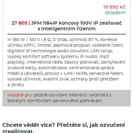
19 990 Kč
skladem
27 805 |
JPM 1184IP koncový 100V IP zesilovač
s inteligentním řízením
1× 180 W / 100 V i 8 Ω, D třída, účinnost 87 %, korekce
účiníku APFC, limiter, pásmová propust, vzdálené řízení,
digitální IP technologie audio ozvučení, LAN vstup,
vysoký komfort softwaru systému IP Audio: mp3
playlisty, internetová rádia, časový plánovač, zachytávání
zvukové karty, automatizace, centralizovaná správa
médií a uživatelů, provoz v LAN i WAN, serverové řešení,
vysoká účinnost, kvalitní zvuk, ochrany proti přetížení
a zkratu
Vhodné pro:
plošné ozvučení interiérů i exteriérů s
bohatým komfortem serverového přehrávání
Chcete vědět více? Přečtěte si, jak ozvučení
zrealizovat.