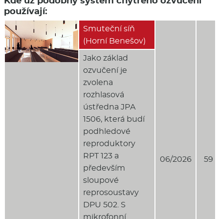
Kde už podobný systém chytrého ozvučení
používají:
Smuteční síň
(Horní Benešov)
Jako základ
ozvučení je
zvolena
rozhlasová
ústředna JPA
1506, která budí
podhledové
reproduktory
RPT 123 a
06/2026
59 
především
sloupové
reprosoustavy
DPU 502. S
mikrofonní