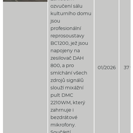
ozvučení sálu
kulturního domu
jsou
profesionální
reprosoustavy
BC1200, jež jsou
napojeny na
zesilovač DAH
800, a pro
01/2026
37 
smíchání všech
zdrojů signálů
slouží mixážní
pult DMC
2210WM, který
zahrnuje i
bezdrátové
mikrofony.
Součástí