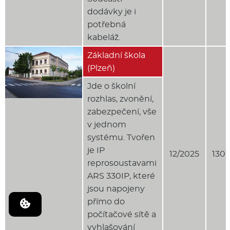
dodávky je i
potřebná
kabeláž.
Základní škola
(Plzeň)
Jde o školní
rozhlas, zvonění,
zabezpečení, vše
v jednom
systému. Tvořen
je IP
12/2025
130 
reprosoustavami
ARS 330IP, které
jsou napojeny
přímo do
počítačové sítě a
vyhlašování