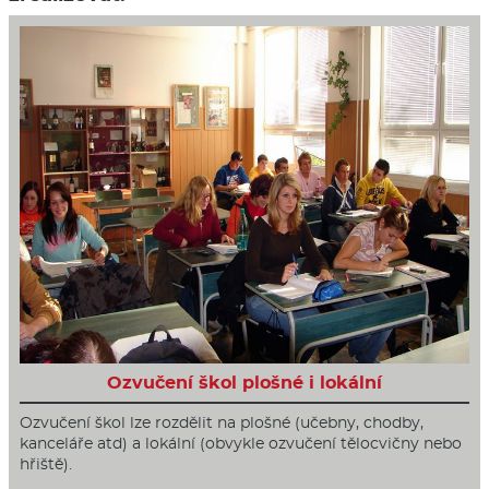
Ozvučení škol plošné i lokální
Ozvučení škol lze rozdělit na plošné (učebny, chodby,
kanceláře atd) a lokální (obvykle ozvučení tělocvičny nebo
hřiště).