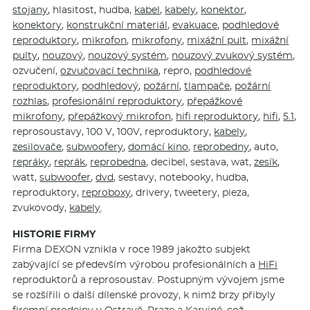
stojany
, hlasitost, hudba,
kabel
,
kabely
,
konektor
,
konektory
,
konstrukční materiál
,
evakuace
,
podhledové
reproduktory
,
mikrofon
,
mikrofony
,
mixážní pult
,
mixážní
pulty
,
nouzový
,
nouzový systém
,
nouzový zvukový systém
,
ozvučení,
ozvučovací technika
, repro,
podhledové
reproduktory
,
podhledový
,
požární
,
tlampače
,
požární
rozhlas
,
profesionální reproduktory
,
přepážkové
mikrofony
,
přepážkový mikrofon
,
hifi reproduktory
,
hifi
,
5.1
,
reprosoustavy, 100 V, 100V, reproduktory,
kabely
,
zesilovače
,
subwoofery
,
domácí kino
,
reprobedny
, auto,
repráky
,
reprák
,
reprobedna
, decibel, sestava, wat,
zesík
,
watt,
subwoofer
,
dvd
, sestavy, notebooky, hudba,
reproduktory,
reproboxy
, drivery, tweetery, pieza,
zvukovody,
kabely
.
HISTORIE FIRMY
Firma DEXON vznikla v roce 1989 jakožto subjekt
zabývající se především výrobou profesionálních a
HiFi
reproduktorů a reprosoustav. Postupným vývojem jsme
se rozšířili o další dílenské provozy, k nimž brzy přibyly
firemní prodejny v Ostravě, Praze a Karviné, což