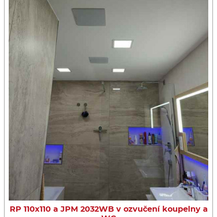
RP 110x110 a JPM 2032WB v ozvučení koupelny a