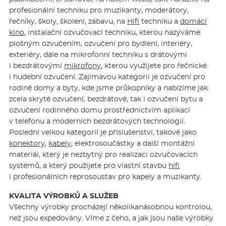
profesionální techniku pro muzikanty, moderátory,
řečníky, školy, školení, zábavu, na
Hifi
techniku a
domácí
kino
, instalační ozvučovací techniku, kterou nazýváme
plošným ozvučením, ozvučení pro bydlení, interiéry,
exteriéry, dále na mikrofonní techniku s drátovými
i bezdrátovými
mikrofony
, kterou využijete pro řečnické
i hudební ozvučení. Zajímavou kategorii je ozvučení pro
rodině domy a byty, kde jsme průkopníky a nabízíme jak
zcela skryté ozvučení, bezdrátové, tak i ozvučení bytu a
ozvučení rodinného domu prostřednictvím aplikací
v telefonu a moderních bezdrátových technologií.
Poslední velkou kategorií je příslušenství, takové jako
konektory
,
kabely
, elektrosoučástky a další montážní
materiál, který je nezbytný pro realizaci ozvučovacích
systémů, a který použijete pro vlastní stavbu
hifi
i profesionálních reprosoustav pro kapely a muzikanty.
KVALITA VÝROBKŮ A SLUŽEB
Všechny výrobky procházejí několikanásobnou kontrolou,
než jsou expedovány. Víme z čeho, a jak jsou naše výrobky