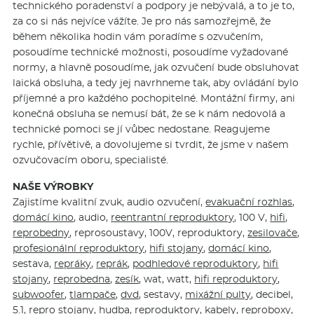
technického poradenství a podpory je nebývalá, a to je to,
za co si nás nejvíce vážíte. Je pro nás samozřejmě, že
během několika hodin vám poradíme s ozvučením,
posoudíme technické možnosti, posoudíme vyžadované
normy, a hlavně posoudíme, jak ozvučení bude obsluhovat
laická obsluha, a tedy jej navrhneme tak, aby ovládání bylo
příjemné a pro každého pochopitelné. Montážní firmy, ani
konečná obsluha se nemusí bát, že se k nám nedovolá a
technické pomoci se jí vůbec nedostane. Reagujeme
rychle, přívětivě, a dovolujeme si tvrdit, že jsme v našem
ozvučovacím oboru, specialisté.
NAŠE VÝROBKY
Zajistíme kvalitní zvuk, audio ozvučení,
evakuační rozhlas
,
domácí kino
, audio,
reentrantní reproduktory
, 100 V,
hifi
,
reprobedny
, reprosoustavy, 100V, reproduktory,
zesilovače
,
profesionální reproduktory
,
hifi stojany
,
domácí kino
,
sestava,
repráky
,
reprák
,
podhledové reproduktory
,
hifi
stojany
,
reprobedna
,
zesík
, wat, watt,
hifi reproduktory
,
subwoofer
,
tlampače
,
dvd
, sestavy,
mixážní pulty
, decibel,
5.1
,
repro stojany
, hudba, reproduktory,
kabely
,
reproboxy
,