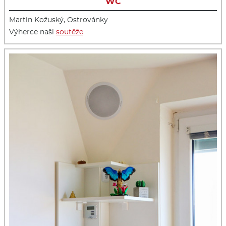
WC
Martin Kožuský, Ostrovánky
Výherce naši
soutěže