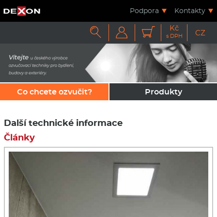
Podpora
Kontakty
Kč



CZ
s DPH
Co chcete ozvučit?
Produkty
Další technické informace
Články