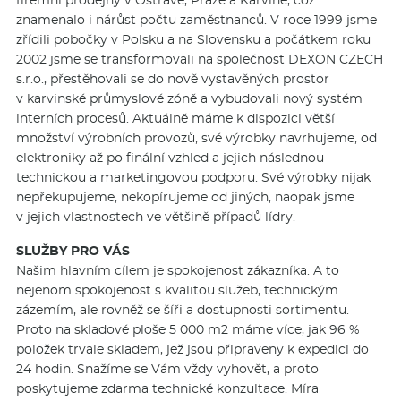
znamenalo i nárůst počtu zaměstnanců. V roce 1999 jsme
zřídili pobočky v Polsku a na Slovensku a počátkem roku
2002 jsme se transformovali na společnost DEXON CZECH
s.r.o., přestěhovali se do nově vystavěných prostor
v karvinské průmyslové zóně a vybudovali nový systém
interních procesů. Aktuálně máme k dispozici větší
množství výrobních provozů, své výrobky navrhujeme, od
elektroniky až po finální vzhled a jejich následnou
technickou a marketingovou podporu. Své výrobky nijak
nepřekupujeme, nekopírujeme od jiných, naopak jsme
v jejich vlastnostech ve většině případů lídry.
SLUŽBY PRO VÁS
Našim hlavním cílem je spokojenost zákazníka. A to
nejenom spokojenost s kvalitou služeb, technickým
zázemím, ale rovněž se šíři a dostupnosti sortimentu.
Proto na skladové ploše 5 000 m2 máme více, jak 96 %
položek trvale skladem, jež jsou připraveny k expedici do
24 hodin. Snažíme se Vám vždy vyhovět, a proto
poskytujeme zdarma technické konzultace. Míra