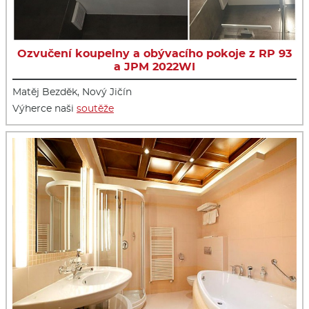
Ozvučení koupelny a obývacího pokoje z RP 93
a JPM 2022WI
Matěj Bezděk, Nový Jičín
Výherce naši
soutěže