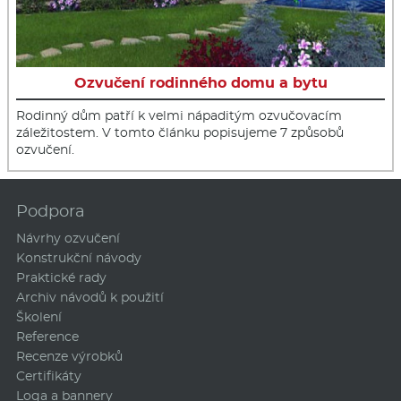
Ozvučení rodinného domu a bytu
Rodinný dům patří k velmi nápaditým ozvučovacím
záležitostem. V tomto článku popisujeme 7 způsobů
ozvučení.
Podpora
Návrhy ozvučení
Konstrukční návody
Praktické rady
Archiv návodů k použití
Školení
Reference
Recenze výrobků
Certifikáty
Loga a bannery