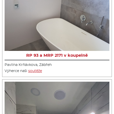
RP 93 a MRP 2171 v koupelně
Pavlína Krňávkova, Zábřeh
Výherce naši
soutěže