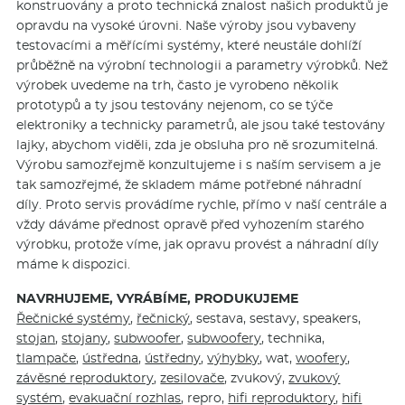
konstruovány a proto technická znalost našich produktů je
opravdu na vysoké úrovni. Naše výroby jsou vybaveny
testovacími a měřícími systémy, které neustále dohlíží
průběžně na výrobní technologii a parametry výrobků. Než
výrobek uvedeme na trh, často je vyrobeno několik
prototypů a ty jsou testovány nejenom, co se týče
elektroniky a technicky parametrů, ale jsou také testovány
lajky, abychom viděli, zda je obsluha pro ně srozumitelná.
Výrobu samozřejmě konzultujeme i s naším servisem a je
tak samozřejmé, že skladem máme potřebné náhradní
díly. Proto servis provádíme rychle, přímo v naší centrále a
vždy dáváme přednost opravě před vyhozením starého
výrobku, protože víme, jak opravu provést a náhradní díly
máme k dispozici.
NAVRHUJEME, VYRÁBÍME, PRODUKUJEME
Řečnické systémy
,
řečnický
, sestava, sestavy, speakers,
stojan
,
stojany
,
subwoofer
,
subwoofery
, technika,
tlampače
,
ústředna
,
ústředny
,
výhybky
, wat,
woofery
,
závěsné reproduktory
,
zesilovače
, zvukový,
zvukový
systém
,
evakuační rozhlas
, repro,
hifi reproduktory
,
hifi