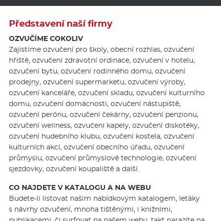
Představení naší firmy
OZVUČÍME COKOLIV
Zajistíme ozvučení pro školy, obecní rozhlas, ozvučení
hřiště, ozvučení zdravotní ordinace, ozvučení v hotelu,
ozvučení bytu, ozvučení rodinného domu, ozvučení
prodejny, ozvučení supermarketu, ozvučení výroby,
ozvučení kanceláře, ozvučení skladu, ozvučení kulturního
domu, ozvučení domácnosti, ozvučení nástupiště,
ozvučení perónu, ozvučení čekárny, ozvučení penzionu,
ozvučení wellness, ozvučení kapely, ozvučení diskotéky,
ozvučení hudebního klubu, ozvučení kostela, ozvučení
kulturních akcí, ozvučení obecního úřadu, ozvučení
průmyslu, ozvučení průmyslové technologie, ozvučení
sjezdovky, ozvučení koupaliště a další.
CO NAJDETE V KATALOGU A NA WEBU
Budete-li listovat našim nabídkovým katalogem, letáky
s návrhy ozvučení, mnoha tištěnými, i knižními,
publikacemi, či surfovat na našem webu, takt narazíte na