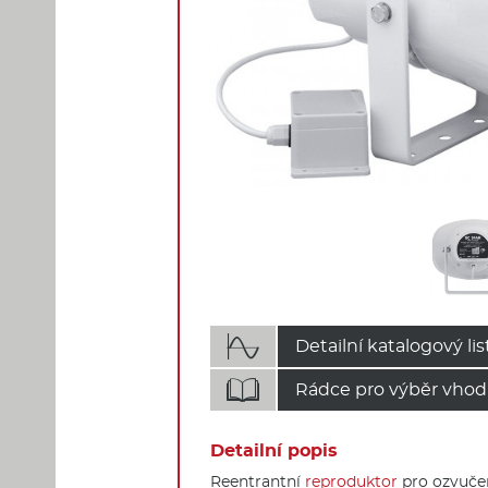

Detailní katalogový lis

Rádce pro výběr vhod
Detailní popis
Reentrantní
reproduktor
pro ozvučen