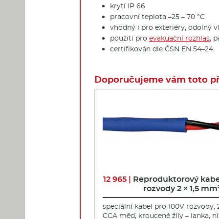
krytí IP 66
pracovní teplota –25 – 70 °C
vhodný i pro exteriéry, odolný v
použití pro
evakuační rozhlas
, 
certifikován dle ČSN EN 54–24
Doporučujeme vám toto pří
12 965 |
Reproduktorový kabe
rozvody 2 × 1,5 mm
speciální kabel pro 100V rozvody, 
CCA měď, kroucené žíly – lanka, n