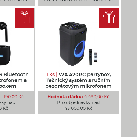


 Bluetooth
1 ks |
WA 420RC partybox,
krofonem a
řečnický systém s ručním
 boxem
bezdrátovým mikrofonem
1 190,00 Kč
Hodnota dárku:
4 490,00 Kč
vky nad
Pro objednávky nad
0 Kč
45 000,00 Kč