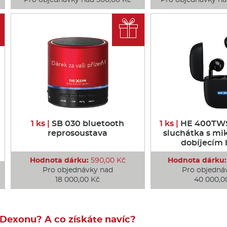

1 ks |
SB 030 bluetooth
1 ks |
HE 400TWS
reprosoustava
sluchátka s mi
dobíjecím
Hodnota dárku:
590,00 Kč
Hodnota dárku:
Pro objednávky nad
Pro objedná
18 000,00 Kč
40 000,0
 Dexonu? A co získáte navíc?