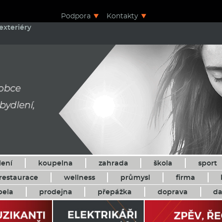
Podpora
Kontakty
exteriéry
lení
koupelna
zahrada
škola
sport
restaurace
wellness
průmysl
firma
pela
prodejna
přepážka
doprava
da