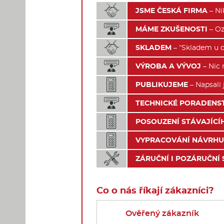

JSME ČESKÁ FIRMA
– Ni

MÁME ZKUŠENOSTI
– Oz

SKLADEM
– “Skladem u d

VÝROBA A VÝVOJ
– Nic 

PUBLIKUJEME
– Napsali 

TECHNICKÉ PORADENS

POSOUZENÍ STÁVAJÍCÍ

VYPRACOVÁNÍ NÁVRHU

ZÁRUČNÍ I POZÁRUČNÍ 
Co o nás říkají zákazníci?
Ověřený zákazník