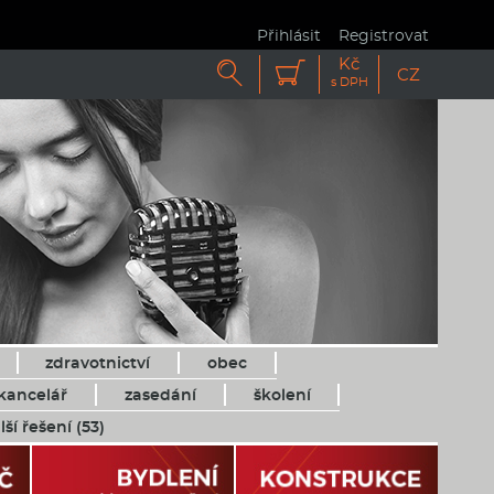
Přihlásit
Registrovat
Kč


CZ
s DPH
zdravotnictví
obec
kancelář
zasedání
školení
lší řešení (53)