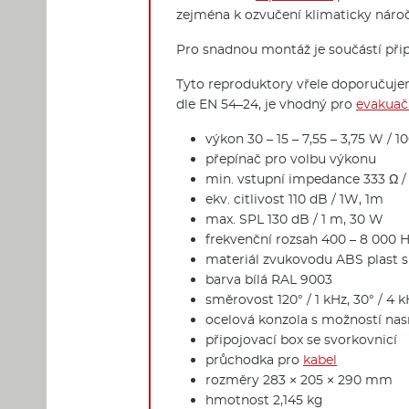
zejména k ozvučení klimaticky náro
Pro snadnou montáž je součástí při
Tyto reproduktory vřele doporučujeme
dle EN 54–24, je vhodný pro
evakuač
výkon 30 – 15 – 7,55 – 3,75 W / 1
přepínač pro volbu výkonu
min. vstupní impedance 333 Ω /
ekv. citlivost 110 dB / 1W, 1m
max. SPL 130 dB / 1 m, 30 W
frekvenční rozsah 400 – 8 000 
materiál zvukovodu ABS plast s
barva bílá RAL 9003
směrovost 120° / 1 kHz, 30° / 4 
ocelová konzola s možností na
připojovací box se svorkovnicí
průchodka pro
kabel
rozměry 283 × 205 × 290 mm
hmotnost 2,145 kg