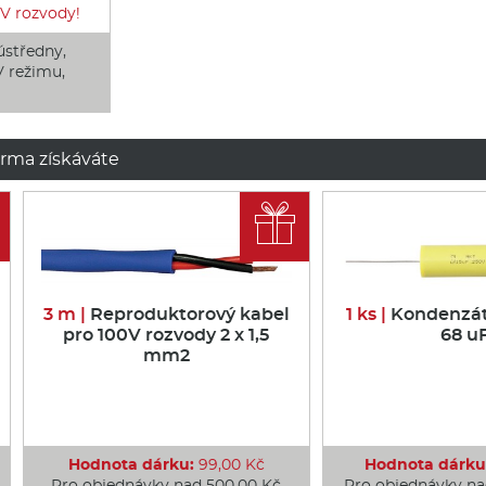
0V rozvody!
ústředny,
V režimu,
rma získáváte

3 m |
Reproduktorový kabel
1 ks |
Kondenzát
pro 100V rozvody 2 x 1,5
68 u
mm2
Hodnota dárku:
99,00 Kč
Hodnota dárku
Pro objednávky nad 500,00 Kč
Pro objednávky na