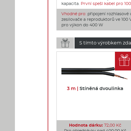
kapacita.
První spešl kabel pro 10
Vhodné pro:
připojení rozhlasové 
zesilovače a reproduktorů ve 100 
pro výkon do 400 W

S tímto výrobkem zda

3 m |
Stíněná dvoulinka
Hodnota dárku:
72,00 Kč
Pro objednávky nad 400,00 Kč