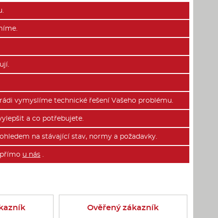
u.
míme.
jí.
 rádi vymyslíme technické řešení Vašeho problému.
lepšit a co potřebujete.
ohledem na stávající stav, normy a požadavky.
e přímo
u nás
.
kazník
Ověřený zákazník