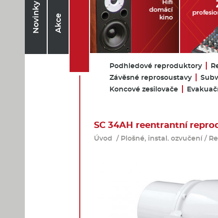
Novinky
Akce
Podhledové reproduktory
R
Závěsné reprosoustavy
Subw
Koncové zesilovače
Evakuačn
SC 34AH reentrantní repro
Úvod
/
Plošné, instal. ozvučení
/
Re