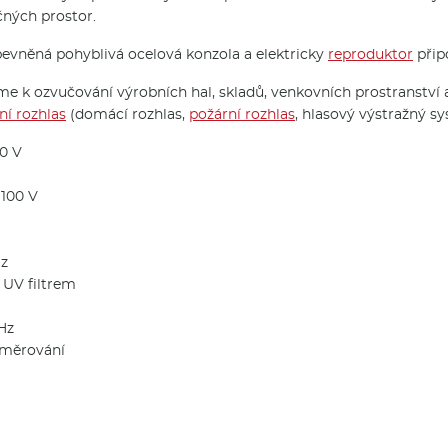
čných prostor.
pevněná pohyblivá ocelová konzola a elektricky
reproduktor
přip
 k ozvučování výrobních hal, skladů, venkovních prostranství a 
ní rozhlas
(domácí rozhlas,
požární rozhlas
, hlasový výstražný s
00 V
 100 V
Hz
 UV filtrem
kHz
směrování