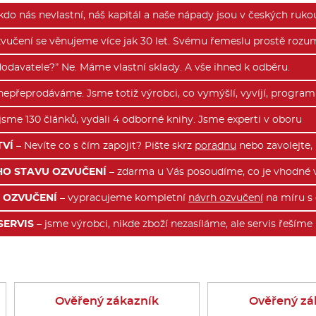
kdo nás nevlastní, náš kapitál a naše nápady jsou v českých ruko
vučení se věnujeme více jak 30 let. Svému řemeslu prostě rozu
odavatele?” Ne. Máme vlastní sklady. A vše ihned k odběru.
nepřeprodáváme. Jsme totiž výrobci, co vymýšlí, vyvíjí, programu
jsme 130 článků, vydali 4 odborné knihy. Jsme experti v oboru
TVÍ
– Nevíte co s čím zapojit? Pište skrz
poradnu
nebo zavolejte,
HO STAVU OZVUČENÍ
– zdarma u Vás posoudíme, co je vhodné vy
 OZVUČENÍ
– vypracujeme kompletní
návrh ozvučení
na míru s 
SERVIS
– jsme výrobci, nikde zboží nezasíláme, ale servis řeším
Ověřený zákazník
Ověřený zá