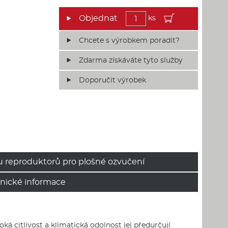
ks
Chcete s výrobkem poradit?
Zdarma získáváte tyto služby
Doporučit výrobek
u reproduktorů pro plošné ozvučení
hnické informace
 citlivost a klimatická odolnost jej předurčují