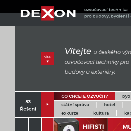
ozvučovací technika
pro budovy, bydlení i 
více
CO CHCETE OZVUČIT?
byd
53
státní správa
hotel

Řešení
exkurze
kultura
ka