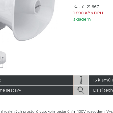
Kat. č.: 21 667
1 890 Kč s DPH
skladem

t
13 klamů 

né sestavy
Další tec
í rozlehlých prostorů vysokoimpedančním 100V rozvodem. Vysoká