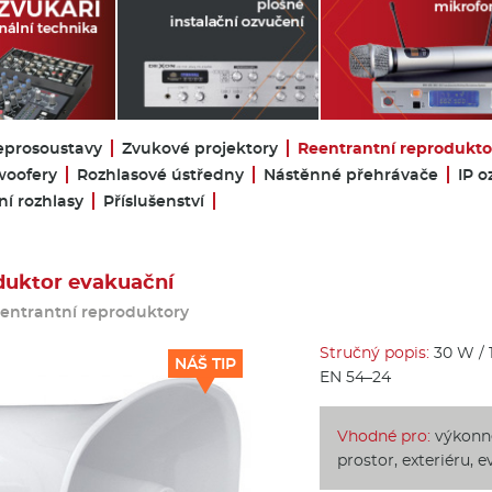
eprosoustavy
Zvukové projektory
Reentrantní reprodukto
oofery
Rozhlasové ústředny
Nástěnné přehrávače
IP o
í rozhlasy
Příslušenství
duktor evakuační
entrantní reproduktory
Stručný popis:
30 W / 1
NÁŠ TIP
EN 54–24
Vhodné pro:
výkonné
prostor, exteriéru, 