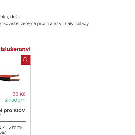
lhku, dešti
parkoviště, veřejná prostranství, haly, sklady
slušenství

33 Kč
skladem
l pro 100V
²
2 × 1,5 mm²,
ízká