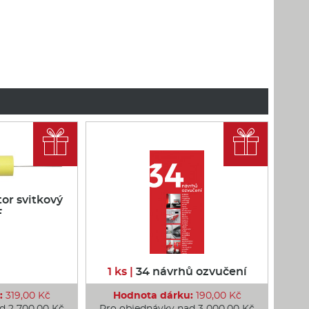


or svitkový
F
1 ks |
34 návrhů ozvučení
:
319,00 Kč
Hodnota dárku:
190,00 Kč
d 2 700,00 Kč
Pro objednávky nad 3 000,00 Kč