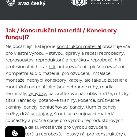
Jak / Konstrukční materiál / Konektory
fungují?
Nejobsáhlejší kategorie
konstrukční materiál
obsahuje vše
pro vlastní výrobu – stavbu, opravy a repasi
reprobedny
,
reprosoustav, reproduktorů a repráků – reproboxů,
hifi
,
profesionálních, car
hifi
, autoozvučení i plošné ozvučení.
Kompletní audio materiál pro ozvučení, instalace,
montáže, nechybí
konektory
,
kabely
, ale také „bižuterie“ a
montážní materiál jako jsou ochranné rohy, madla,
terminály,
výhybky
, bassreflexové nátrubky, mříže, mřížky,
sítka, rámečky, potahové tkaniny, koberce, průzvučné
tkaniny, panely, odhlučňovací panely, tlumící panely,
nožky, držáky,
stojany
, šroubky a spojovací materiál,
součástky a plošné spoje pro výrobu reproduktorových
výhybek a další. Prostě vše pro výrobu ozvučení,
reproduktorů a reproboxů. Hotový ráj pro konstruktéry a