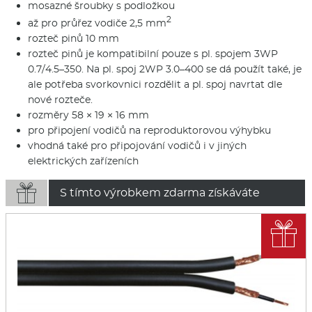
mosazné šroubky s podložkou
2
až pro průřez vodiče 2,5 mm
rozteč pinů 10 mm
rozteč pinů je kompatibilní pouze s pl. spojem 3WP
0.7/4.5–350. Na pl. spoj 2WP 3.0–400 se dá použít také, je
ale potřeba svorkovnici rozdělit a pl. spoj navrtat dle
nové rozteče.
rozměry 58 × 19 × 16 mm
pro připojení vodičů na reproduktorovou výhybku
vhodná také pro připojování vodičů i v jiných
elektrických zařízeních

S tímto výrobkem zdarma získáváte
