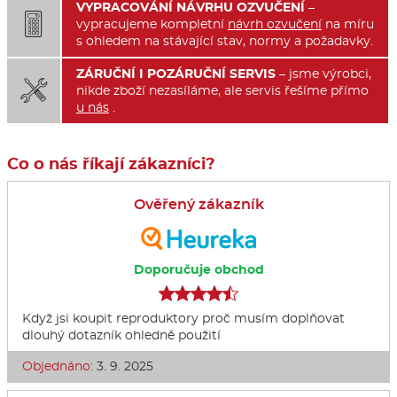
VYPRACOVÁNÍ NÁVRHU OZVUČENÍ
–

vypracujeme kompletní
návrh ozvučení
na míru
s ohledem na stávající stav, normy a požadavky.
ZÁRUČNÍ I POZÁRUČNÍ SERVIS
– jsme výrobci,

nikde zboží nezasíláme, ale servis řešíme přímo
u nás
.
Co o nás říkají zákazníci?
Ověřený zákazník
Doporučuje obchod
Když jsi koupit reproduktory proč musím doplňovat
dlouhý dotazník ohledně použití
Objednáno:
3. 9. 2025