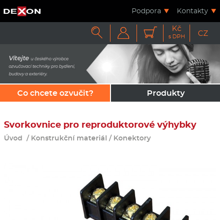
Podpora
Kontakty
Kč



CZ
s DPH
Co chcete ozvučit?
Produkty
Svorkovnice pro reproduktorové výhybky
Úvod
/
Konstrukční materiál
/
Konektory