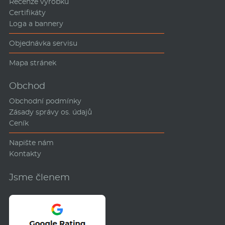
Recenze výrobků
Certifikáty
Loga a bannery
Objednávka servisu
Mapa stránek
Obchod
Obchodní podmínky
Zásady správy os. údajů
Ceník
Napište nám
Kontakty
Jsme členem