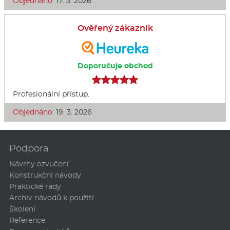
Objednáno:
17. 3. 2026
Ověřený zákazník
Doporučuje obchod
Profesionální přístup.
Objednáno:
19. 3. 2026
Podpora
Návrhy ozvučení
Konstrukční návody
Praktické rady
Archiv návodů k použití
Školení
Reference