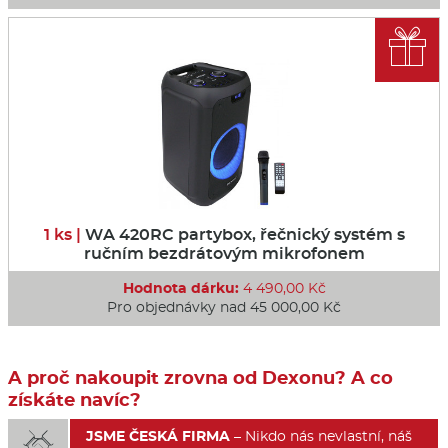

1 ks |
WA 420RC partybox, řečnický systém s
ručním bezdrátovým mikrofonem
Hodnota dárku:
4 490,00 Kč
Pro objednávky nad 45 000,00 Kč
A proč nakoupit zrovna od Dexonu? A co
získáte navíc?
JSME ČESKÁ FIRMA
– Nikdo nás nevlastní, náš
