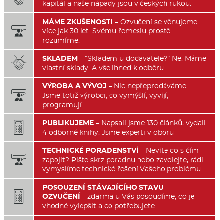
kapitál a naše nápady jsou v českých rukou.
MÁME ZKUŠENOSTI
– Ozvučení se věnujeme

více jak 30 let. Svému řemeslu prostě
rozumíme.
SKLADEM
– “Skladem u dodavatele?” Ne. Máme

vlastní sklady. A vše ihned k odběru.
VÝROBA A VÝVOJ
– Nic nepřeprodáváme.

Jsme totiž výrobci, co vymýšlí, vyvíjí,
programují.
PUBLIKUJEME
– Napsali jsme 130 článků, vydali

4 odborné knihy. Jsme experti v oboru
TECHNICKÉ PORADENSTVÍ
– Nevíte co s čím

zapojit? Pište skrz
poradnu
nebo zavolejte, rádi
vymyslíme technické řešení Vašeho problému.
POSOUZENÍ STÁVAJÍCÍHO STAVU

OZVUČENÍ
– zdarma u Vás posoudíme, co je
vhodné vylepšit a co potřebujete.