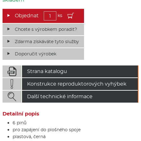
ks
Chcete s výrobkem poradit?
Zdarma získáváte tyto služby
Doporučit výrobek

Strana katalogu

Konstrukce reproduktorových vyhýbek

Další technické informace
Detailní popis
6 pinů
pro zapájení do plošného spoje
plastová, černá