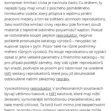
komprese. Kmitací cívka je navinuta často Cu drátem, ty
nejlepší typy mají vinutí z plochého poměděného
hliníkového vodiče, který přispívá k lepšímu plnění
pracovní mezery a tím ke zvětšení účinnosti reproduktoru.
Jako kostřička kmitací cívky repráku (zde former) slouží
materiál z teplotně odolného polyamidu? kapton. Pokud
se rozhodnete koupit jakýkoli
reproduktor
, nejprve
pořádně prostudujte katalogy výrobců – nevyplácí se
kupovat zajíce v pytli. Pozor také na různé podmínky
měření různých výrobců. Po koupi reproduktoru se vyplácí
opsat si jeho veškeré parametry z firemního katalogu – to
pro případ pozdější záměny. Aby Váš výběr reproduktorů
byl snazší, podívejte se prosím pro názornost na uvedené
HiFi
sestavy reproduktorů, které jsou již dlouhodobě
odzkoušené našimi zákazníky
repráky
.
Vysokotónový
reproduktor
V profesionálních soustavách
bývají většinou tlakové, u
HIFI
kalotové, které mají nižší
zkreslení, vyrovnanější kmitočtovou charakteristiku, ale
také menší citlivost. Ta totiž tvoří mimo jiné bezpečnostní
faktor, protože citlivý výškový
reproduktor
reprák
může