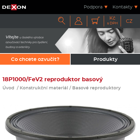
Podpora
Kontakty
Kč



CZ
s DPH
Co chcete ozvučit?
Produkty
18P1000/FeV2 reproduktor basový
Úvod
/
Konstrukční materiál
/
Basové reproduktory