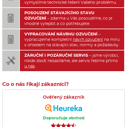
vymyslíme technické řešení Vašeho problému.
POSOUZENÍ STÁVAJÍCÍHO STAVU

OZVUČENÍ
– zdarma u Vás posoudíme, co je
vhodné vylepšit a co potřebujete.
VYPRACOVÁNÍ NÁVRHU OZVUČENÍ
–

vypracujeme kompletní
návrh ozvučení
na míru
s ohledem na stávající stav, normy a požadavky.
ZÁRUČNÍ I POZÁRUČNÍ SERVIS
– jsme výrobci,

nikde zboží nezasíláme, ale servis řešíme přímo
u nás
.
Co o nás říkají zákazníci?
Ověřený zákazník
Doporučuje obchod