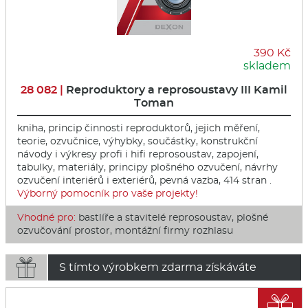
390 Kč
skladem
28 082 |
Reproduktory a reprosoustavy III Kamil
Toman
kniha, princip činnosti reproduktorů, jejich měření,
teorie, ozvučnice, výhybky, součástky, konstrukční
návody i výkresy profi i hifi reprosoustav, zapojení,
tabulky, materiály, principy plošného ozvučení, návrhy
ozvučení interiérů i exteriérů, pevná vazba, 414 stran .
Výborný pomocník pro vaše projekty!
Vhodné pro:
bastlíře a stavitelé reprosoustav, plošné
ozvučování prostor, montážní firmy rozhlasu

S tímto výrobkem zdarma získáváte
