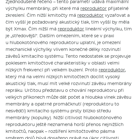
Zjednodušeně řečeno – tento parametr udává maximální
výchylku membrány, při které má
reproduktor
přijatelné
zkreslení. Čím nižší kmitočty má
reproduktor
vyzařovat a
čím vyšší je požadovaný akustický tlak, tím vyšší by měla
být Xmax. Čím nižší má
reproduktor
lineární výchylku, tím
je „středovější". Dalším omezením, které se v praxi
u hlubokotónového reproduktoru uplatní, je omezení
mechanické výchylky vlivem konečné délky rozvinutí
závěsů kmitacího systému. Tento nedostatek se projevuje
poklesem kmitočtové charakteristiky v oblasti velmi
nízkých frekvencí při velkém buzení. Proto
reproduktor
,
který má na velmi nízkých kmitočtech docílit vysoký
akustický tlak, musí mít velké rozvinutí závěsu membrány
repráku. Určitou představu o chování reproduktoru při
velkých příkonech může dát počet a hloubka vlnek závěsu
membrány a opatrné promáčknutí (reproduktoru to
nesvědčí) kmitacího systému prsty blízko středu
membrány (kopulky). Nižší citlivost hlubokotónového
reproduktoru ještě neznamená horší přenos nejnižších
kmitočtů, naopak – rozšíření kmitočtového pásma
směrem dolů bývá dosaženo právě na úkor citlivosti.