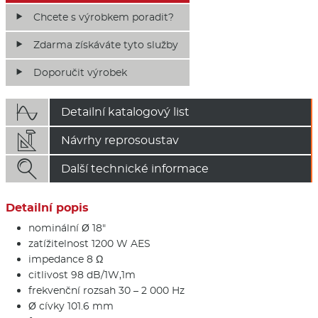
Chcete s výrobkem poradit?
Zdarma získáváte tyto služby
Doporučit výrobek

Detailní katalogový list

Návrhy reprosoustav

Další technické informace
Detailní popis
nominální Ø 18"
zatížitelnost 1200 W AES
impedance 8 Ω
citlivost 98 dB/1W,1m
frekvenční rozsah 30 – 2 000 Hz
Ø cívky 101.6 mm