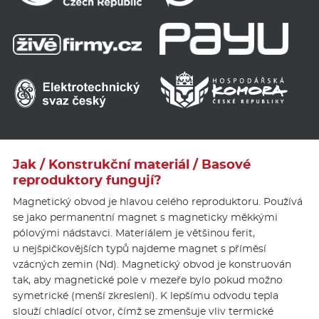
Jak / Konstrukční materiál / Basové
reproduktory fungují?
Magnetický obvod je hlavou celého reproduktoru. Používá
se jako permanentní magnet s magneticky měkkými
pólovými nádstavci. Materiálem je většinou ferit,
u nejšpičkovějších typů najdeme magnet s příměsí
vzácných zemin (Nd). Magnetický obvod je konstruován
tak, aby magnetické pole v mezeře bylo pokud možno
symetrické (menší zkreslení). K lepšímu odvodu tepla
slouží chladící otvor, čímž se zmenšuje vliv termické