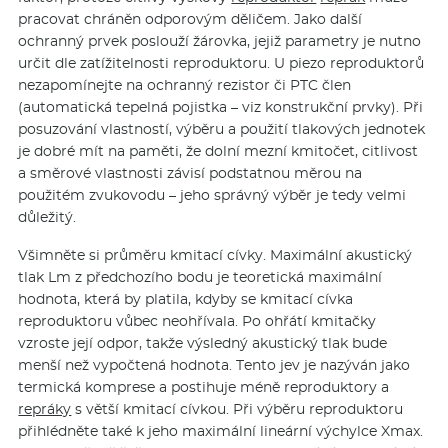
pracovat chráněn odporovým děličem. Jako další
ochranný prvek poslouží žárovka, jejiž parametry je nutno
určit dle zatížitelnosti reproduktoru. U piezo reproduktorů
nezapomínejte na ochranný rezistor či PTC člen
(automatická tepelná pojistka – viz konstrukční prvky). Při
posuzování vlastností, výběru a použití tlakových jednotek
je dobré mít na paměti, že dolní mezní kmitočet, citlivost
a směrové vlastnosti závisí podstatnou měrou na
použitém zvukovodu – jeho správný výběr je tedy velmi
důležitý.
Všimněte si průměru kmitací cívky. Maximální akustický
tlak Lm z předchozího bodu je teoretická maximální
hodnota, která by platila, kdyby se kmitací cívka
reproduktoru vůbec neohřívala. Po ohřátí kmitačky
vzroste její odpor, takže výsledný akustický tlak bude
menší než vypočtená hodnota. Tento jev je nazýván jako
termická komprese a postihuje méně reproduktory a
repráky
s větší kmitací cívkou. Při výběru reproduktoru
přihlédněte také k jeho maximální lineární výchylce Xmax.