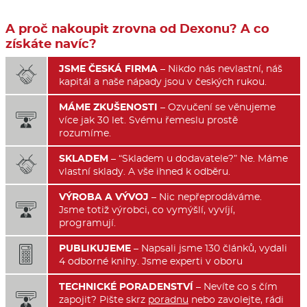
A proč nakoupit zrovna od Dexonu? A co
získáte navíc?
JSME ČESKÁ FIRMA
– Nikdo nás nevlastní, náš

kapitál a naše nápady jsou v českých rukou.
MÁME ZKUŠENOSTI
– Ozvučení se věnujeme

více jak 30 let. Svému řemeslu prostě
rozumíme.
SKLADEM
– “Skladem u dodavatele?” Ne. Máme

vlastní sklady. A vše ihned k odběru.
VÝROBA A VÝVOJ
– Nic nepřeprodáváme.

Jsme totiž výrobci, co vymýšlí, vyvíjí,
programují.
PUBLIKUJEME
– Napsali jsme 130 článků, vydali

4 odborné knihy. Jsme experti v oboru
TECHNICKÉ PORADENSTVÍ
– Nevíte co s čím

zapojit? Pište skrz
poradnu
nebo zavolejte, rádi