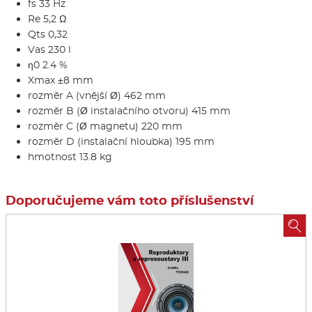
fs 33 Hz
Re 5,2 Ω
Qts 0,32
Vas 230 l
η0 2.4 %
Xmax ±8 mm
rozměr A (vnější Ø) 462 mm
rozměr B (Ø instalačního otvoru) 415 mm
rozměr C (Ø magnetu) 220 mm
rozměr D (instalační hloubka) 195 mm
hmotnost 13.8 kg
Doporučujeme vám toto příslušenství
