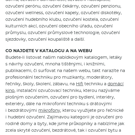
ozvučení perónu, ozvučení čekárny, ozvučení penzionu,
ozvučení wellness, ozvučení kapely, ozvučení diskotéky,
ozvučení hudebního klubu, ozvučení kostela, ozvučení
kulturních akcí, ozvučení obecního úřadu, ozvučení
průmyslu, ozvučení průmyslové technologie, ozvučení
sjezdovky, ozvučení koupaliště a další.
CO NAJDETE V KATALOGU A NA WEBU
Budete-li listovat našim nabídkovým katalogem, letáky
s návrhy ozvučení, mnoha tištěnými, i knižními,
publikacemi, či surfovat na našem webu, takt narazíte na
profesionální techniku pro muzikanty, moderátory,
řečníky, školy, školení, zábavu, na
Hifi
techniku a
domácí
kino
, instalační ozvučovací techniku, kterou nazýváme
plošným ozvučením, ozvučení pro bydlení, interiéry,
exteriéry, dále na mikrofonní techniku s drátovými
i bezdrátovými
mikrofony
, kterou využijete pro řečnické
i hudební ozvučení. Zajímavou kategorii je ozvučení pro
rodině domy a byty, kde jsme průkopníky a nabízíme jak
zcela skryté ozvučení, bezdrátové, tak i ozvučení bytu a