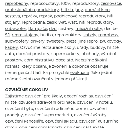
reprobedny
, reprosoustavy, 100V, reproduktory,
zesilovače
,
profesionální reproduktory
,
hifi stojany
,
domácí kino
,
sestava,
repráky
,
reprák
,
podhledové reproduktory
,
hifi
stojany
,
reprobedna
,
zesík
, wat, watt,
hifi reproduktory
,
subwoofer
,
tlampače
,
dvd
, sestavy,
mixážní pulty
, decibel,
5.1
,
repro stojany
, hudba, reproduktory,
kabely
,
reproboxy
,
subwoofery
, drivery, tweetery, pieza, jiné repro, zvukovody,
kabely
. Ozvučíme restaurace, školy, úřady, budovy, hřiště,
auta, domácí prostory, supermarkety, obchody, výrobní
prostory, administrativu, obce atd. Nabízíme školní
rozhlas, který obsahuje zvonění a dokonce obsahuje
i emergenční tlačítka pro rychlé
evakuace
. Jako jediní
máme školní ozvučení v jednom přístroji.
OZVUČÍME COKOLIV
Zajistíme ozvučení pro školy, obecní rozhlas, ozvučení
hřiště, ozvučení zdravotní ordinace, ozvučení v hotelu,
ozvučení bytu, ozvučení rodinného domu, ozvučení
prodejny, ozvučení supermarketu, ozvučení výroby,
ozvučení kanceláře, ozvučení skladu, ozvučení kulturního
domu, ozvučení domácnosti, ozvučení nástupiště,