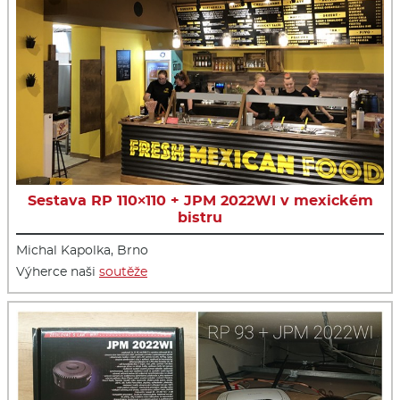
Sestava RP 110×110 + JPM 2022WI v mexickém
bistru
Michal Kapolka, Brno
Výherce naši
soutěže