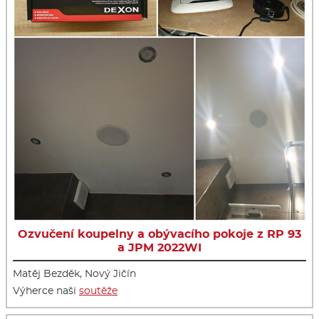
Ozvučení koupelny a obývacího pokoje z RP 93
a JPM 2022WI
Matěj Bezděk, Nový Jičín
Výherce naši
soutěže