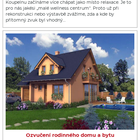
Koupelnu začínáme více chápat jako místo relaxace. Je to
pro nás jakési „malé wellness centrum“. Proto už při
rekonstrukci nebo výstavbě zvážíme, zda a kde by
přítomný zvuk byl vhodný…
Ozvučení rodinného domu a bytu