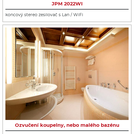
JPM 2022WI
koncový stereo zesilovač s Lan / WiFi
Ozvučení koupelny, nebo malého bazénu