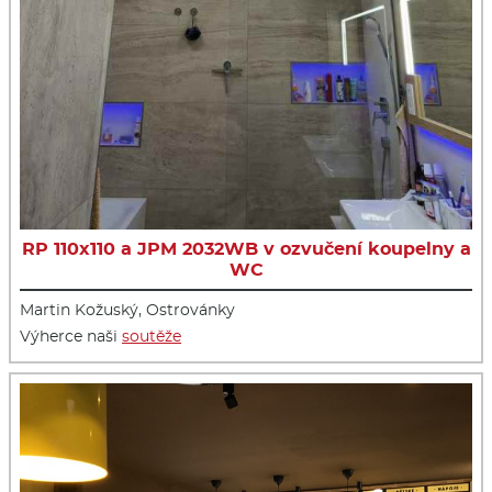
RP 110x110 a JPM 2032WB v ozvučení koupelny a
WC
Martin Kožuský, Ostrovánky
Výherce naši
soutěže