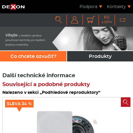
Podpora
Kontakty
Kč



CZ
s DPH
Co chcete ozvučit?
Produkty
Další technické informace
Související a podobné produkty
Nalezeno v sekci „Podhledové reproduktory“

SLEVA 34 %