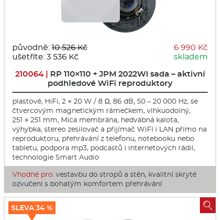
původně:
10 526 Kč
6 990 Kč
ušetříte: 3 536 Kč
skladem
210064 |
RP 110×110 + JPM 2022WI sada – aktivní
podhledové WiFi reproduktory
plastové, HiFi, 2 × 20 W / 8 Ω, 86 dB, 50 – 20 000 Hz, se
čtvercovým magnetickým rámečkem, vlhkuodolný,
251 × 251 mm, Mica membrána, hedvábná kalota,
výhybka, stereo zesilovač a přijímač WiFI i LAN přímo na
reproduktoru, přehrávání z telefonu, notebooku nebo
tabletu, podpora mp3, podcastů i internetových rádií,
technologie Smart Audio
Vhodné pro:
vestavbu do stropů a stěn, kvalitní skryté
ozvučení s bohatým komfortem přehrávání

SLEVA 34 %