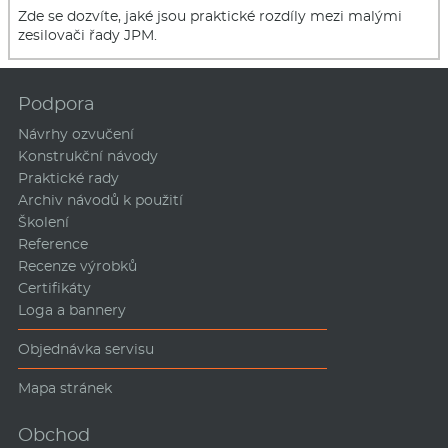
Zde se dozvíte, jaké jsou praktické rozdíly mezi malými
zesilovači řady JPM.
Podpora
Návrhy ozvučení
Konstrukční návody
Praktické rady
Archiv návodů k použití
Školení
Reference
Recenze výrobků
Certifikáty
Loga a bannery
Objednávka servisu
Mapa stránek
Obchod