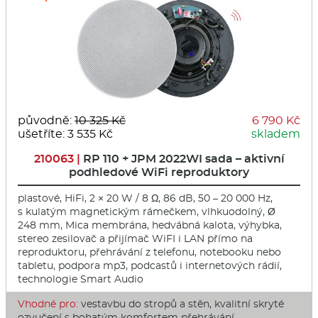
původně:
10 325 Kč
6 790 Kč
ušetříte: 3 535 Kč
skladem
210063 |
RP 110 + JPM 2022WI sada – aktivní
podhledové WiFi reproduktory
plastové, HiFi, 2 × 20 W / 8 Ω, 86 dB, 50 – 20 000 Hz,
s kulatým magnetickým rámečkem, vlhkuodolný, Ø
248 mm, Mica membrána, hedvábná kalota, výhybka,
stereo zesilovač a přijímač WiFI i LAN přímo na
reproduktoru, přehrávání z telefonu, notebooku nebo
tabletu, podpora mp3, podcastů i internetových rádií,
technologie Smart Audio
Vhodné pro:
vestavbu do stropů a stěn, kvalitní skryté
ozvučení s bohatým komfortem přehrávání