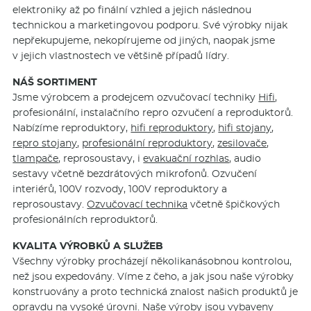
elektroniky až po finální vzhled a jejich následnou
technickou a marketingovou podporu. Své výrobky nijak
nepřekupujeme, nekopírujeme od jiných, naopak jsme
v jejich vlastnostech ve většině případů lídry.
NÁŠ SORTIMENT
Jsme výrobcem a prodejcem ozvučovací techniky
Hifi
,
profesionální, instalačního repro ozvučení a reproduktorů.
Nabízíme reproduktory,
hifi reproduktory
,
hifi stojany
,
repro stojany
,
profesionální reproduktory
,
zesilovače
,
tlampače
, reprosoustavy, i
evakuační rozhlas
, audio
sestavy včetně bezdrátových mikrofonů. Ozvučení
interiérů, 100V rozvody, 100V reproduktory a
reprosoustavy.
Ozvučovací technika
včetně špičkových
profesionálních reproduktorů.
KVALITA VÝROBKŮ A SLUŽEB
Všechny výrobky procházejí několikanásobnou kontrolou,
než jsou expedovány. Víme z čeho, a jak jsou naše výrobky
konstruovány a proto technická znalost našich produktů je
opravdu na vysoké úrovni. Naše výroby jsou vybaveny