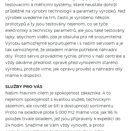
testovacími a měřícími systémy, které neustále dohlíží
průběžně na výrobní technologii a parametry výrobků. Než
výrobek uvedeme na trh, často je vyrobeno několik
prototypů a ty jsou testovány nejenom, co se týče
elektroniky a technicky parametrů, ale jsou také testovány
lajky, abychom viděli, zda je obsluha pro ně srozumitelná.
Výrobu samozřejmě konzultujeme i s naším servisem a je
tak samozřejmé, že skladem máme potřebné náhradní
díly. Proto servis provádíme rychle, přímo v naší centrále a
vždy dáváme přednost opravě před vyhozením starého
výrobku, protože víme, jak opravu provést a náhradní díly
máme k dispozici.
SLUŽBY PRO VÁS
Našim hlavním cílem je spokojenost zákazníka. A to
nejenom spokojenost s kvalitou služeb, technickým
zázemím, ale rovněž se šíři a dostupnosti sortimentu.
Proto na skladové ploše 5 000 m2 máme více, jak 96 %
položek trvale skladem, jež jsou připraveny k expedici do
24 hodin. Snažíme se Vám vždy vyhovět, a proto