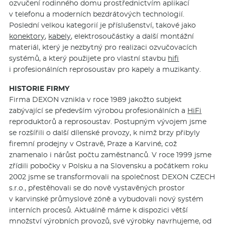
ozvučení rodinného domu prostřednictvím aplikací
v telefonu a moderních bezdrátových technologií.
Poslední velkou kategorií je příslušenství, takové jako
konektory
,
kabely
, elektrosoučástky a další montážní
materiál, který je nezbytný pro realizaci ozvučovacích
systémů, a který použijete pro vlastní stavbu
hifi
i profesionálních reprosoustav pro kapely a muzikanty.
HISTORIE FIRMY
Firma DEXON vznikla v roce 1989 jakožto subjekt
zabývající se především výrobou profesionálních a
HiFi
reproduktorů a reprosoustav. Postupným vývojem jsme
se rozšířili o další dílenské provozy, k nimž brzy přibyly
firemní prodejny v Ostravě, Praze a Karviné, což
znamenalo i nárůst počtu zaměstnanců. V roce 1999 jsme
zřídili pobočky v Polsku a na Slovensku a počátkem roku
2002 jsme se transformovali na společnost DEXON CZECH
s.r.o., přestěhovali se do nově vystavěných prostor
v karvinské průmyslové zóně a vybudovali nový systém
interních procesů. Aktuálně máme k dispozici větší
množství výrobních provozů, své výrobky navrhujeme, od