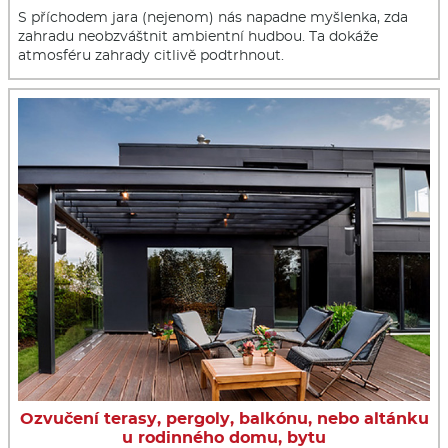
S příchodem jara (nejenom) nás napadne myšlenka, zda
zahradu neobzváštnit ambientní hudbou. Ta dokáže
atmosféru zahrady citlivě podtrhnout.
Ozvučení terasy, pergoly, balkónu, nebo altánku
u rodinného domu, bytu