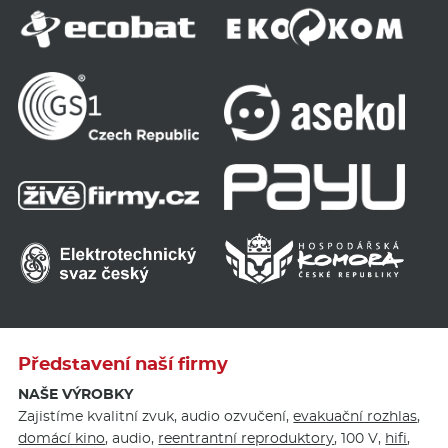
Představení naší firmy
NAŠE VÝROBKY
Zajistíme kvalitní zvuk, audio ozvučení,
evakuační rozhlas
,
domácí kino
, audio,
reentrantní reproduktory
, 100 V,
hifi
,