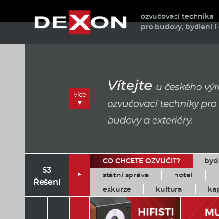
ozvučovací technika
pro budovy, bydlení i 
více
CO CHCETE OZVUČIT?
byd
53
státní správa
hotel

Řešení
exkurze
kultura
ka