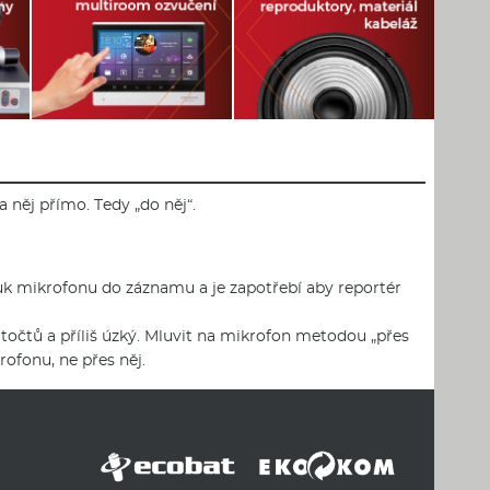
 něj přímo. Tedy „do něj“.
 zvuk mikrofonu do záznamu a je zapotřebí aby reportér
točtů a příliš úzký. Mluvit na mikrofon metodou „přes
rofonu, ne přes něj.