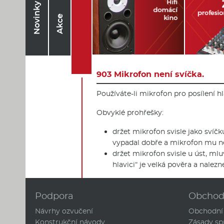
Novinky
Akce
903 Mikrofon není svíčka.
Používáte-li mikrofon pro posílení hl
Obvyklé prohřešky:
držet mikrofon svisle jako svíčk
vypadal dobře a mikrofon mu ne
držet mikrofon svisle u úst, ml
hlavici“ je velká pověra a nale
Podpora
Obcho
Návrhy ozvučení
Obchodní
Konstrukční návody
Zásady sp