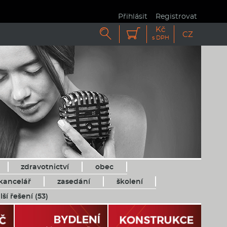
Přihlásit
Registrovat
Kč


CZ
s DPH
zdravotnictví
obec
kancelář
zasedání
školení
lší řešení (53)