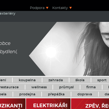
Podpora
Kontakty
exteriéry
lení
koupelna
zahrada
škola
sport
restaurace
wellness
průmysl
firma
pela
prodejna
přepážka
doprava
da