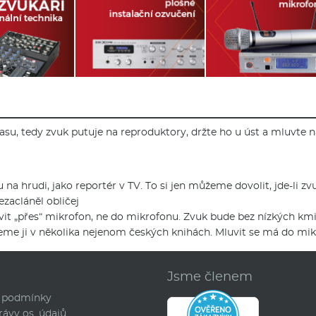
asu, tedy zvuk putuje na reproduktory, držte ho u úst a mluvte na
u na hrudi, jako reportér v TV. To si jen můžeme dovolit, jde-li
zacláněl obličej
uvit „přes“ mikrofon, ne do mikrofonu. Zvuk bude bez nízkých kmi
zneme ji v několika nejenom českých knihách. Mluvit se má do mik
d
Jsme členem
 podmínky
rávy os. údajů