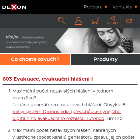
Podpora
Kontakty
Kč



CZ
s DPH
Co chcete ozvučit?
Produkty
603 Evakuace, evakuační hlášení I
Maximální počet nezávislých hlášení v jednom
okamžiku?
Je dáno generátorem nouzových hlášení. Obvykle 8,
Velký systém Dexon/Jedia (předchůdce nynějšího
digitálního evakuačního rozhlasu Tutondo)
umí 20.
Maximální počet nezávislých hlášení nahraných
v ústředně (počet kanálů generátoru zpráv), jejich počet