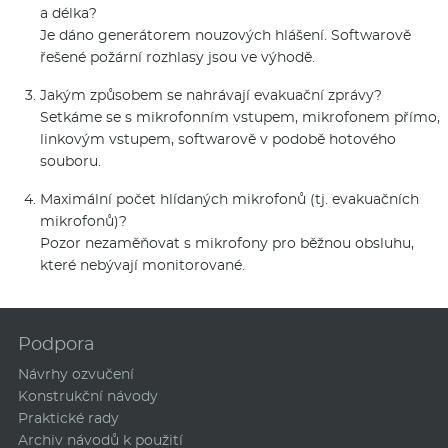
a délka?
Je dáno generátorem nouzových hlášení. Softwarově
řešené požární rozhlasy jsou ve výhodě.
Jakým způsobem se nahrávají evakuační zprávy?
Setkáme se s mikrofonním vstupem, mikrofonem přímo,
linkovým vstupem, softwarově v podobě hotového
souboru.
Maximální počet hlídaných mikrofonů (tj. evakuačních
mikrofonů)?
Pozor nezaměňovat s mikrofony pro běžnou obsluhu,
které nebývají monitorované.
Podpora
Návrhy ozvučení
Konstrukční návody
Praktické rady
Archiv návodů k použití