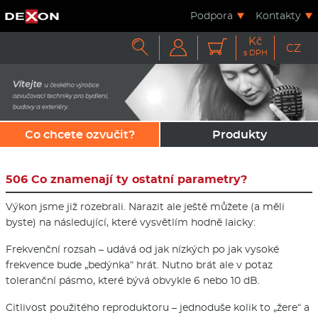
Podpora
Kontakty
Kč



CZ
s DPH
Co chcete ozvučit?
Produkty
506 Co znamenají ty ostatní parametry?
Výkon jsme již rozebrali. Narazit ale ještě můžete (a měli
byste) na následující, které vysvětlím hodně laicky:
Frekvenční rozsah – udává od jak nízkých po jak vysoké
frekvence bude „bedýnka“ hrát. Nutno brát ale v potaz
toleranční pásmo, které bývá obvykle 6 nebo 10 dB.
Citlivost použitého reproduktoru – jednoduše kolik to „žere“ a