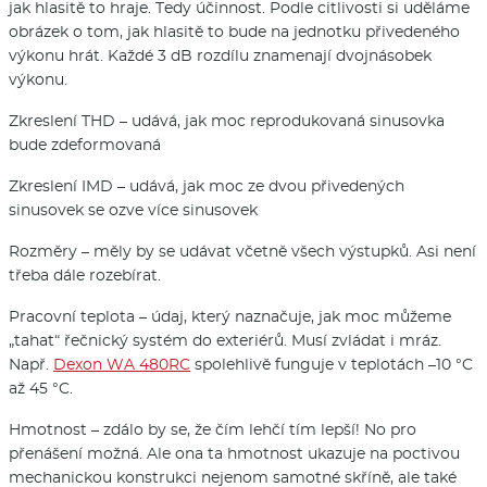
jak hlasitě to hraje. Tedy účinnost. Podle citlivosti si uděláme
obrázek o tom, jak hlasitě to bude na jednotku přivedeného
výkonu hrát. Každé 3 dB rozdílu znamenají dvojnásobek
výkonu.
Zkreslení THD – udává, jak moc reprodukovaná sinusovka
bude zdeformovaná
Zkreslení IMD – udává, jak moc ze dvou přivedených
sinusovek se ozve více sinusovek
Rozměry – měly by se udávat včetně všech výstupků. Asi není
třeba dále rozebírat.
Pracovní teplota – údaj, který naznačuje, jak moc můžeme
„tahat“ řečnický systém do exteriérů. Musí zvládat i mráz.
Např.
Dexon WA 480RC
spolehlivě funguje v teplotách –10 °C
až 45 °C.
Hmotnost – zdálo by se, že čím lehčí tím lepší! No pro
přenášení možná. Ale ona ta hmotnost ukazuje na poctivou
mechanickou konstrukci nejenom samotné skříně, ale také