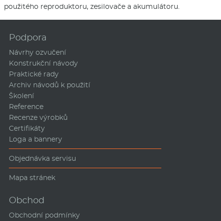
použitého reproduktoru, zesilovače a akumulátoru.
Podpora
Návrhy ozvučení
Konstrukční návody
Praktické rady
Archiv návodů k použití
Školení
Reference
Recenze výrobků
Certifikáty
Loga a bannery
Objednávka servisu
Mapa stránek
Obchod
Obchodní podmínky