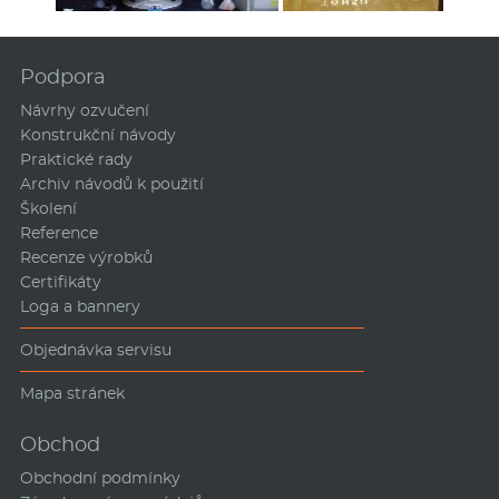
Podpora
Návrhy ozvučení
Konstrukční návody
Praktické rady
Archiv návodů k použití
Školení
Reference
Recenze výrobků
Certifikáty
Loga a bannery
Objednávka servisu
Mapa stránek
Obchod
Obchodní podmínky