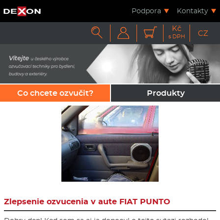
Podpora
Kontakty
Kč



CZ
s DPH
Co chcete ozvučit?
Produkty
Zlepsenie ozvucenia v aute FIAT PUNTO