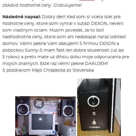
získává hodnotné ceny. Gratulujeme!
Následně napsal:
Dobry den! Ked som si vcera isiel pre
hodnotne ceny, ktore som vyhral v sutazi DEXON, neveril
som vlastnym ociam. Musim povedat, ze to boli
nadhodnotne ceny, ktore som ani nedokazal naraz odniest
domov. Velmi pekne Vam dakujem! S firmou DEXON a
pobockou Sunny-S mam fakt len dobre skusenosti (uz asi
5 rokov) a preto mate uz dlhsiu dobu moje odporucania pre
mojich znamych. Este raz velmi pekne DAKUJEM!
S pozdravom Majo Chlapecka zo Slovenska