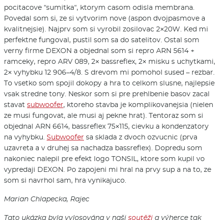
pocitacove “sumitka“, ktorym casom odisla membrana.
Povedal som si, ze si vytvorim nove (aspon dvojpasmove a
kvalitnejsie). Najprv som si vyrobil zosilovac 2×20W. Ked mi
perfektne fungoval, pustil som sa do satelitov. Ostal som
verny firme DEXON a objednal som si repro ARN 5614 +
ramceky, repro ARV 089, 2× bassreflex, 2× misku s uchytkami,
2× vyhybku 12 906–4/8. S drevom mi pomohol sused – rezbar.
To vsetko som spojil dokopy a hra to celkom slusne, najlepsie
vsak stredne tony. Neskor som si pre prehlbenie basov zacal
stavat
subwoofer
, ktoreho stavba je komplikovanejsia (nielen
ze musi fungovat, ale musi aj pekne hrat). Tentoraz som si
objednal ARN 6614, bassreflex 75×115, cievku a kondenzatory
na vyhybku.
Subwoofer
sa sklada z dvoch ozvucnic (prva
uzavreta a v druhej sa nachadza bassreflex). Dopredu som
nakoniec nalepil pre efekt logo TONSIL, ktore som kupil vo
vypredaji DEXON. Po zapojeni mi hral na prvy sup a na to, ze
som si navrhol sam, hra vynikajuco.
Marian Chlapecka, Rajec
Tato ukázka byla vylosována v naši
soutěži
a výherce tak