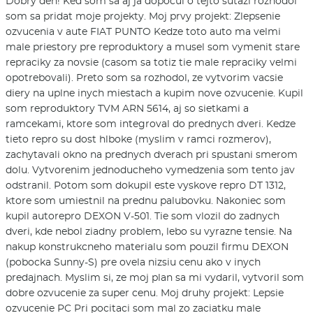
Dobry den! Ked som sa aj ja dopocul o tejto sutazi rozhodol
som sa pridat moje projekty. Moj prvy projekt: Zlepsenie
ozvucenia v aute FIAT PUNTO Kedze toto auto ma velmi
male priestory pre reproduktory a musel som vymenit stare
repraciky za novsie (casom sa totiz tie male repraciky velmi
opotrebovali). Preto som sa rozhodol, ze vytvorim vacsie
diery na uplne inych miestach a kupim nove ozvucenie. Kupil
som reproduktory TVM ARN 5614, aj so sietkami a
ramcekami, ktore som integroval do prednych dveri. Kedze
tieto repro su dost hlboke (myslim v ramci rozmerov),
zachytavali okno na prednych dverach pri spustani smerom
dolu. Vytvorenim jednoducheho vymedzenia som tento jav
odstranil. Potom som dokupil este vyskove repro DT 1312,
ktore som umiestnil na prednu palubovku. Nakoniec som
kupil autorepro DEXON V-501. Tie som vlozil do zadnych
dveri, kde nebol ziadny problem, lebo su vyrazne tensie. Na
nakup konstrukcneho materialu som pouzil firmu DEXON
(pobocka Sunny-S) pre ovela nizsiu cenu ako v inych
predajnach. Myslim si, ze moj plan sa mi vydaril, vytvoril som
dobre ozvucenie za super cenu. Moj druhy projekt: Lepsie
ozvucenie PC Pri pocitaci som mal zo zaciatku male