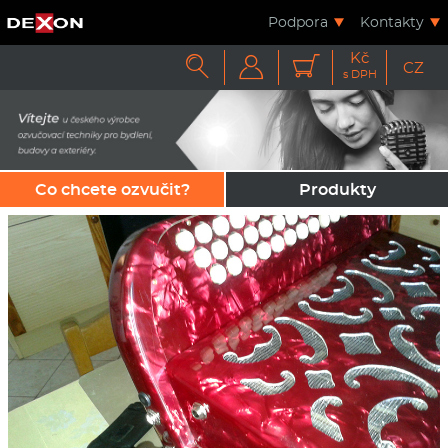
Podpora
Kontakty
Kč



CZ
s DPH
Co chcete ozvučit?
Produkty