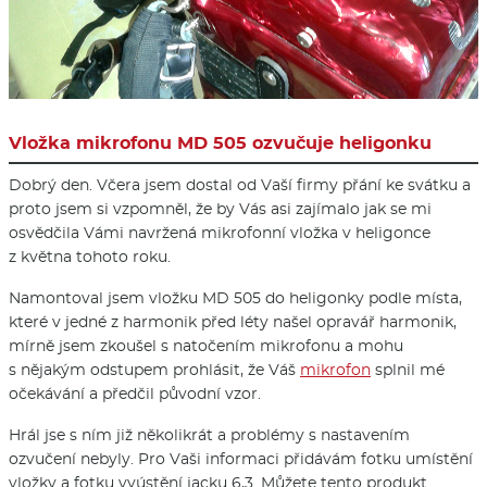
Vložka mikrofonu MD 505 ozvučuje heligonku
Dobrý den. Včera jsem dostal od Vaší firmy přání ke svátku a
proto jsem si vzpomněl, že by Vás asi zajímalo jak se mi
osvědčila Vámi navržená mikrofonní vložka v heligonce
z května tohoto roku.
Namontoval jsem vložku MD 505 do heligonky podle místa,
které v jedné z harmonik před léty našel opravář harmonik,
mírně jsem zkoušel s natočením mikrofonu a mohu
s nějakým odstupem prohlásit, že Váš
mikrofon
splnil mé
očekávání a předčil původní vzor.
Hrál jse s ním již několikrát a problémy s nastavením
ozvučení nebyly. Pro Vaši informaci přidávám fotku umístění
vložky a fotku vyústění jacku 6,3. Můžete tento produkt