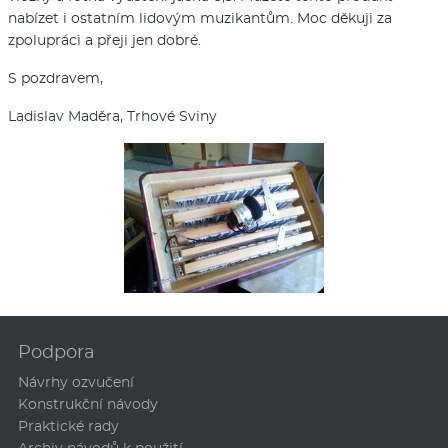
nabízet i ostatním lidovým muzikantům. Moc děkuji za
zpolupráci a přeji jen dobré.
S pozdravem,
Ladislav Maděra, Trhové Sviny
Podpora
Návrhy ozvučení
Konstrukční návody
Praktické rady
Archiv návodů k použití