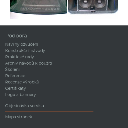
Podpora
Návrhy ozvučení
Konstrukční návody
Praktické rady
Archiv návodů k použití
Školení
Reference
Recenze výrobků
Certifikáty
Loga a bannery
Objednávka servisu
Mapa stránek