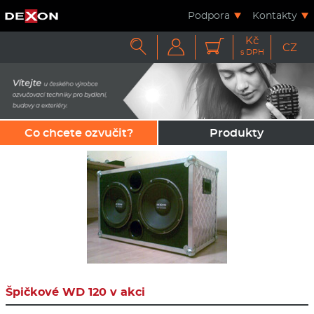
Podpora
Kontakty
Kč



CZ
s DPH
Co chcete ozvučit?
Produkty
Špičkové WD 120 v akci