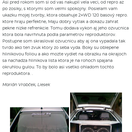
Asi pred rokom som si od vas nakupil vela veci, od repro az
po zosiky, s ktorymi som velmi spokojny. Posielam vam
ukazku mojej tvorby, ktora obsahuje 2×WD 120 basový repro.
ktore hraju perfektne, Maju dobry vytlak a dokazu zahrat
pekne nizke refrenkcie. Tomu dodava vykon aj jeho ozvucnica
ktora bola navrhnuta podla parametrov reproduktorov.
Postupne som skrasloval ozvucnicu aby aj ona vypadala tak
tvrdo ako ten zvuk ktory zo seba vyda. Boky su oblepene
hlinikovou foliou a ako mozte vydiet na obrazku na okrajoch
sa nachadza hlinikova lista ktora je na rohoch spajana
okruhlou gulou. To by bolo asi vsetko ohladom tochto
reproduktora. .
Marián Vrabček, Liesek