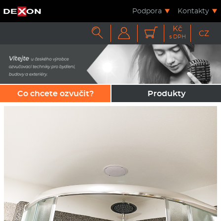
Podpora
Kontakty
Kč



CZ
s DPH
Co chcete ozvučit?
Produkty