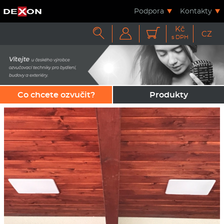
Podpora
Kontakty
Kč



CZ
s DPH
Co chcete ozvučit?
Produkty