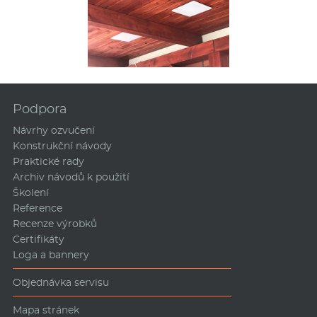
Podpora
Návrhy ozvučení
Konstrukční návody
Praktické rady
Archiv návodů k použití
Školení
Reference
Recenze výrobků
Certifikáty
Loga a bannery
Objednávka servisu
Mapa stránek