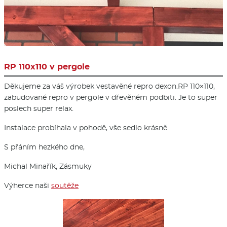
RP 110x110 v pergole
Děkujeme za váš výrobek vestavěné repro dexon.RP 110×110,
zabudované repro v pergole v dřevěném podbiti. Je to super
poslech super relax.
Instalace probíhala v pohodě, vše sedlo krásně.
S přáním hezkého dne,
Michal Minařík, Zásmuky
Výherce naši
soutěže