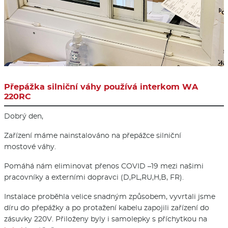
Přepážka silniční váhy používá interkom WA
220RC
Dobrý den,
Zařízení máme nainstalováno na přepážce silniční
mostové váhy.
Pomáhá nám eliminovat přenos COVID –19 mezi našimi
pracovníky a externími dopravci (D,PL,RU,H,B, FR).
Instalace proběhla velice snadným způsobem, vyvrtali jsme
díru do přepážky a po protažení kabelu zapojili zařízení do
zásuvky 220V. Přiloženy byly i samolepky s příchytkou na