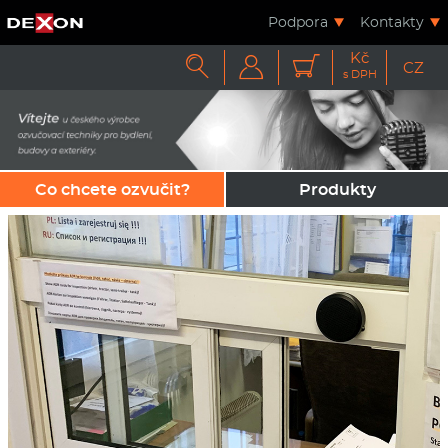
Podpora
Kontakty
Kč



CZ
s DPH
Co chcete ozvučit?
Produkty