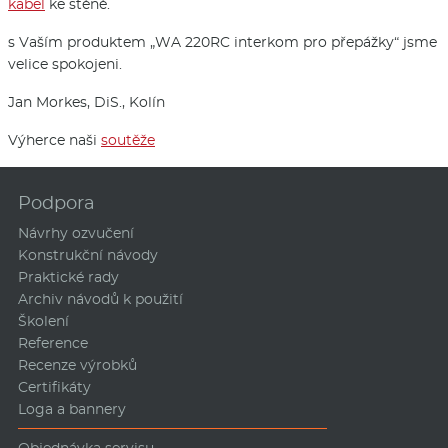
kabel
ke stěně.
s Vaším produktem „WA 220RC interkom pro přepážky“ jsme
velice spokojeni.
Jan Morkes, DiS., Kolín
Výherce naši
soutěže
Podpora
Návrhy ozvučení
Konstrukční návody
Praktické rady
Archiv návodů k použití
Školení
Reference
Recenze výrobků
Certifikáty
Loga a bannery
Objednávka servisu