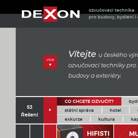
ozvučovací technika
pro budovy, bydlení i 
více
CO CHCETE OZVUČIT?
byd
53
státní správa
hotel

Řešení
exkurze
kultura
ka