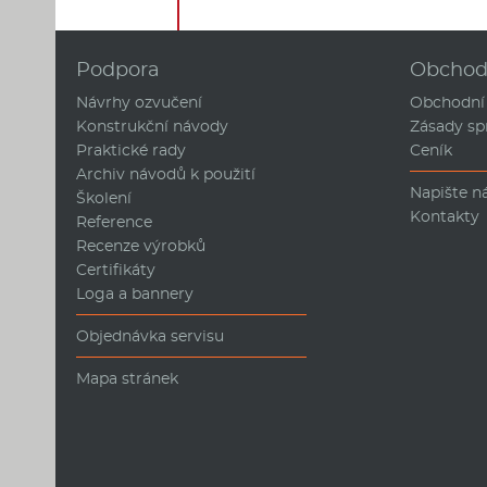
Podpora
Obcho
Návrhy ozvučení
Obchodní
Konstrukční návody
Zásady sp
Praktické rady
Ceník
Archiv návodů k použití
Napište 
Školení
Kontakty
Reference
Recenze výrobků
Certifikáty
Loga a bannery
Objednávka servisu
Mapa stránek