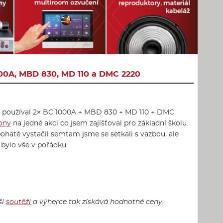
00A, MBD 830, MD 110 a DMC 2220
em používal 2× BC 1000A + MBD 830 + MD 110 + DMC
ony
na jedné akci co jsem zajišťoval pro základní školu.
hatě vystačil semtam jsme se setkali s vazbou, ale
bylo vše v pořádku.
ši
soutěži
a výherce tak získává hodnotné ceny.