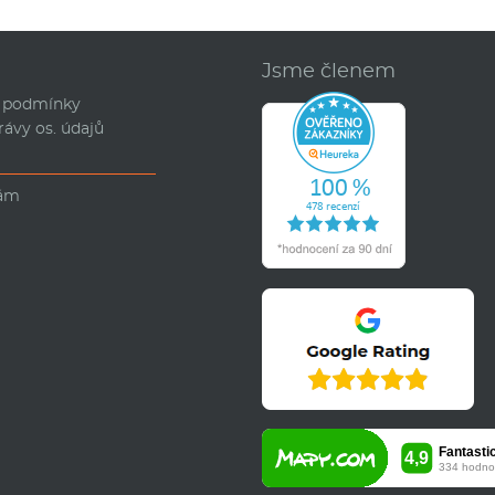
d
Jsme členem
 podmínky
rávy os. údajů
nám