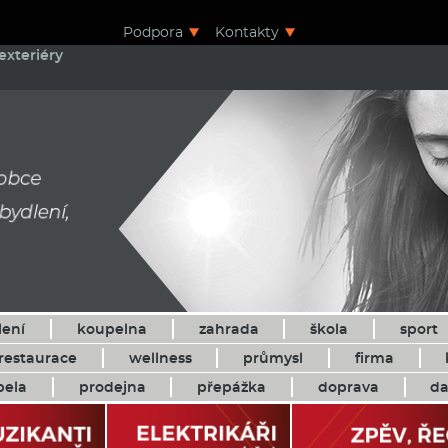
Podpora
Kontakty
exteriéry
lení
koupelna
zahrada
škola
sport
restaurace
wellness
průmysl
firma
pela
prodejna
přepážka
doprava
da