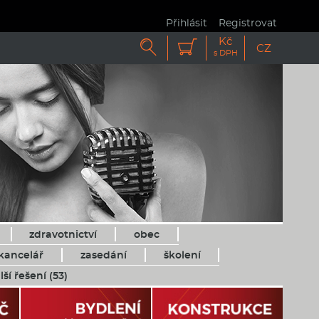
Přihlásit
Registrovat
Kč


CZ
s DPH
zdravotnictví
obec
kancelář
zasedání
školení
lší řešení (53)